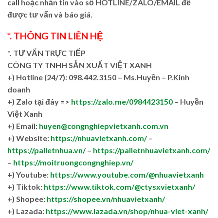
call hoặc nhắn tin vào số HOTLINE/ZALO/EMAIL để
được tư vấn và báo giá.
*. THÔNG TIN LIÊN HỆ
*. TƯ VẤN TRỰC TIẾP
CÔNG TY TNHH SẢN XUẤT VIỆT XANH
+)
Hotline (24/7): 098.442.3150 – Ms.Huyền – P.Kinh
doanh
+)
Zalo tại đây =>
https://zalo.me/0984423150
– Huyền
Việt Xanh
+) Email:
huyen@congnghiepvietxanh.com.vn
+) Website:
https://nhuavietxanh.com/
–
https://palletnhua.vn/
–
https://palletnhuavietxanh.com/
–
https://moitruongcongnghiep.vn/
+) Youtube:
https://www.youtube.com/@nhuavietxanh
+) Tiktok:
https://www.tiktok.com/@ctysxvietxanh/
+) Shopee:
https://shopee.vn/nhuavietxanh/
+) Lazada:
https://www.lazada.vn/shop/nhua-viet-xanh/