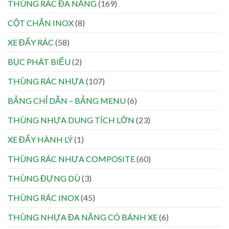
THÙNG RÁC ĐA NĂNG
(169)
CỘT CHẮN INOX
(8)
XE ĐẨY RÁC
(58)
BỤC PHÁT BIỂU
(2)
THÙNG RÁC NHỰA
(107)
BẢNG CHỈ DẪN – BẢNG MENU
(6)
THÙNG NHỰA DUNG TÍCH LỚN
(23)
XE ĐẨY HÀNH LÝ
(1)
THÙNG RÁC NHỰA COMPOSITE
(60)
THÙNG ĐỰNG DÙ
(3)
THÙNG RÁC INOX
(45)
THÙNG NHỰA ĐA NĂNG CÓ BÁNH XE
(6)