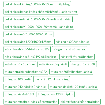
pallet nhựa kê hàng 1000x600x100mm mặt phẳng
pallet nhựa lót sàn không chân mặt hở màu xanh dương
pallet nhựa mặt liền 1000x500x50mm làm sân khấu
pallet nhựa mới 1200x1000x150mm màu xanh giá rẻ
pallet nhựa mới 1300x1100x130mm
pallet nhựa đen 1200x1000x125mm
sóng hở hs022 có bánh xe
sóng nhựa hở có 5 bánh xe hs0199
sóng nhựa hở có quai sắt
sóng nhựa đan lưới hs0199 có 5 bánh xe
sóng trái cây có 8 bánh xe
sọt nhựa hở có bánh xe
sọt trái cây có quai sắt
thùng chứa rác 60l
thùng nhựa hở có bánh xe hs022
thùng rác 60 lít 4 bánh xe xanh lá
thùng rác 100l có đế
thùng rác 120 lít màu vàng
thùng rác 240l nắp kín 2 bánh xe
thùng rác gia đình 120 lít màu xanh lá
thùng rác gia đình 120l
thùng rác lớn 120 lít nắp kín
thùng rác ngoài trời bằng gỗ công nghiệp
thùng rác nhà bếp nhựa hdpe