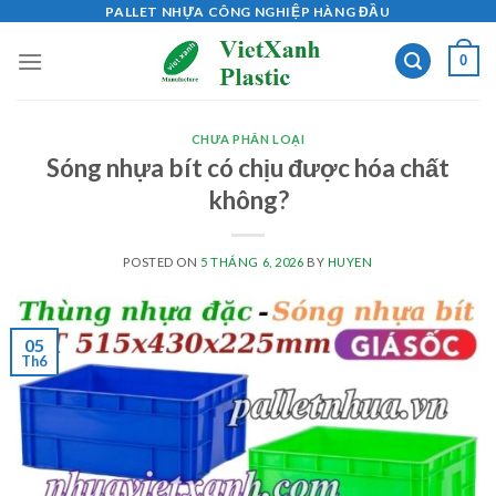
Skip
PALLET NHỰA CÔNG NGHIỆP HÀNG ĐẦU
to
0
content
CHƯA PHÂN LOẠI
Sóng nhựa bít có chịu được hóa chất
không?
POSTED ON
5 THÁNG 6, 2026
BY
HUYEN
05
Th6