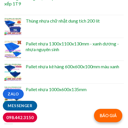
Thùng nhựa chữ nhật dung tích 200 lít
Pallet nhựa 1300x1100x130mm - xanh dương -
nhựa nguyên sinh
Pallet nhựa kê hàng 600x600x100mm màu xanh
Pallet nhựa 1000x600x135mm
ZALO
MESSENGER
BÁO GIÁ
NỔI BẬT
098.442.3150