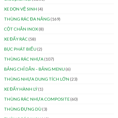
XE DỌN VỆ SINH
(4)
THÙNG RÁC ĐA NĂNG
(169)
CỘT CHẮN INOX
(8)
XE ĐẨY RÁC
(58)
BỤC PHÁT BIỂU
(2)
THÙNG RÁC NHỰA
(107)
BẢNG CHỈ DẪN – BẢNG MENU
(6)
THÙNG NHỰA DUNG TÍCH LỚN
(23)
XE ĐẨY HÀNH LÝ
(1)
THÙNG RÁC NHỰA COMPOSITE
(60)
THÙNG ĐỰNG DÙ
(3)