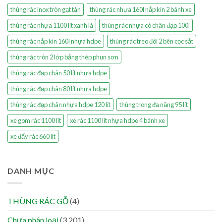
thùng rác inox tròn gạt tàn
thùng rác nhựa 160l nắp kín 2 bánh xe
thùng rác nhựa 1100 lít xanh lá
thùng rác nhựa có chân đạp 100l
thùng rác nắp kín 160l nhựa hdpe
thùng rác treo đôi 2 bên cọc sắt
thùng rác tròn 2 lớp bằng thép phun sơn
thùng rác đạp chân 50 lít nhựa hdpe
thùng rác đạp chân 80 lít nhựa hdpe
thùng rác đạp chân nhựa hdpe 120 lít
thùng trong đa năng 95 lít
xe gom rác 1100 lít
xe rác 1100 lít nhựa hdpe 4 bánh xe
xe đẩy rác 660 lít
DANH MỤC
THÙNG RÁC GỖ
(4)
Chưa phân loại
(3.201)