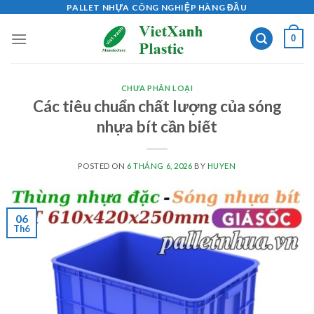
Skip
PALLET NHỰA CÔNG NGHIỆP HÀNG ĐẦU
to
0
content
CHƯA PHÂN LOẠI
Các tiêu chuẩn chất lượng của sóng
nhựa bít cần biết
POSTED ON
6 THÁNG 6, 2026
BY
HUYEN
06
Th6