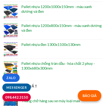
Pallet nhựa 1200x1000x150mm - màu xanh
dương và đen
Pallet nhựa 1200x800x150mm - màu xanh dương
và đen
Pallet nhựa đen 1300x1100x130mm
Pallet nhựa chống tràn dầu - hóa chất 2 phuy -
1300x680x300mm
ZALO
BÁN CHẠY NHẤT
MESSENGER
BÁO GIÁ
098.442.3150
Thùng chở hàng sau xe máy loại max