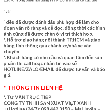
` và `
` đều đã được đánh dấu phù hợp để làm cho
đoạn văn rõ ràng và dễ đọc, đồng thời các hình
ảnh cũng đã được chèn ở vị trí thích hợp.
*. Hỗ trợ giao hàng nội thành TP.HCM và giao
hàng tỉnh thông qua chành xe/nhà xe vận
chuyển.
*. Khách hàng có nhu cầu và quan tâm đến sản
phẩm thì call hoặc nhắn tin vào số
HOTLINE/ZALO/EMAIL để được tư vấn và báo
giá.
*. THÔNG TIN LIÊN HỆ
*. TƯ VẤN TRỰC TIẾP
CÔNG TY TNHH SẢN XUẤT VIỆT XANH
+)
Hotline (24/7): 098.442.3150 – Ms.Huyền –