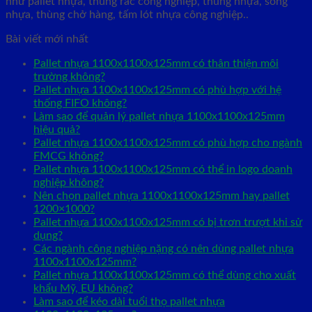
như pallet nhựa, thùng rác công nghiệp, thùng nhựa, sóng
nhựa, thùng chở hàng, tấm lót nhựa công nghiệp..
Bài viết mới nhất
Pallet nhựa 1100x1100x125mm có thân thiện môi
trường không?
Pallet nhựa 1100x1100x125mm có phù hợp với hệ
thống FIFO không?
Làm sao để quản lý pallet nhựa 1100x1100x125mm
hiệu quả?
Pallet nhựa 1100x1100x125mm có phù hợp cho ngành
FMCG không?
Pallet nhựa 1100x1100x125mm có thể in logo doanh
nghiệp không?
Nên chọn pallet nhựa 1100x1100x125mm hay pallet
1200×1000?
Pallet nhựa 1100x1100x125mm có bị trơn trượt khi sử
dụng?
Các ngành công nghiệp nặng có nên dùng pallet nhựa
1100x1100x125mm?
Pallet nhựa 1100x1100x125mm có thể dùng cho xuất
khẩu Mỹ, EU không?
Làm sao để kéo dài tuổi thọ pallet nhựa