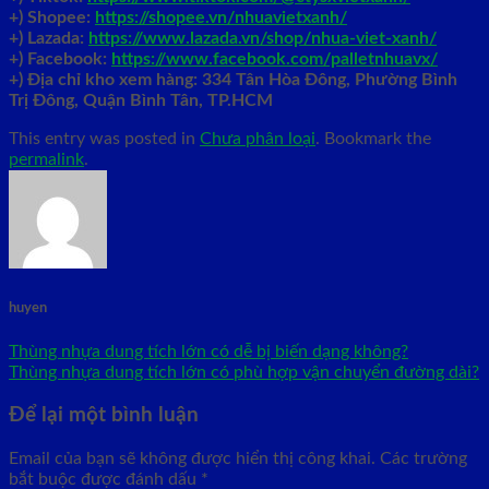
+) Shopee:
https://shopee.vn/nhuavietxanh/
+) Lazada:
https://www.lazada.vn/shop/nhua-viet-xanh/
+) Facebook:
https://www.facebook.com/palletnhuavx/
+)
Địa chỉ kho xem hàng: 334 Tân Hòa Đông, Phường Bình
Trị Đông, Quận Bình Tân, TP.HCM
This entry was posted in
Chưa phân loại
. Bookmark the
permalink
.
huyen
Thùng nhựa dung tích lớn có dễ bị biến dạng không?
Thùng nhựa dung tích lớn có phù hợp vận chuyển đường dài?
Để lại một bình luận
Email của bạn sẽ không được hiển thị công khai.
Các trường
bắt buộc được đánh dấu
*