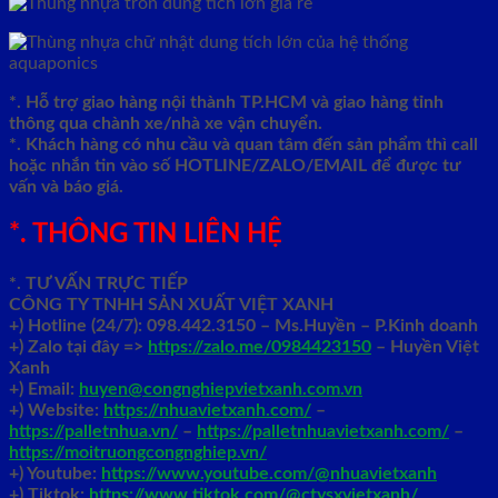
*. Hỗ trợ giao hàng nội thành TP.HCM và giao hàng tỉnh
thông qua chành xe/nhà xe vận chuyển.
*. Khách hàng có nhu cầu và quan tâm đến sản phẩm thì call
hoặc nhắn tin vào số HOTLINE/ZALO/EMAIL để được tư
vấn và báo giá.
*. THÔNG TIN LIÊN HỆ
*. TƯ VẤN TRỰC TIẾP
CÔNG TY TNHH SẢN XUẤT VIỆT XANH
+)
Hotline (24/7): 098.442.3150 – Ms.Huyền – P.Kinh doanh
+)
Zalo tại đây =>
https://zalo.me/0984423150
– Huyền Việt
Xanh
+) Email:
huyen@congnghiepvietxanh.com.vn
+) Website:
https://nhuavietxanh.com/
–
https://palletnhua.vn/
–
https://palletnhuavietxanh.com/
–
https://moitruongcongnghiep.vn/
+) Youtube:
https://www.youtube.com/@nhuavietxanh
+) Tiktok:
https://www.tiktok.com/@ctysxvietxanh/