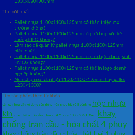
1300x680x300mm
Tin mới nhất
Pallet nhựa 1100x1100x125mm có thân thiện môi
trường không?
Pallet nhựa 1100x1100x125mm có phù hợp với hệ
thống FIFO không?
Làm sao để quản lý pallet nhựa 1100x1100x125mm
hiệu quả?
Pallet nhựa 1100x1100x125mm có phù hợp cho ngành
FMCG không?
Pallet nhựa 1100x1100x125mm có thể in logo doanh
nghiệp không?
Nên chọn pallet nhựa 1100x1100x125mm hay pallet
1200×1000?
Tìm sản phẩm theo từ khóa
hộp nhựa
cần xé nhựa
cần xé đựng sầu riêng
hộp nhựa bít có 8 bánh xe
khay
kín
khay chống tràn dầu - hóa chất 2 phuy 1300x680x150mm
chống tràn dầu - hóa chất 4 phuy
khay chống tràn dầu - hóa chất loại 1 phuy