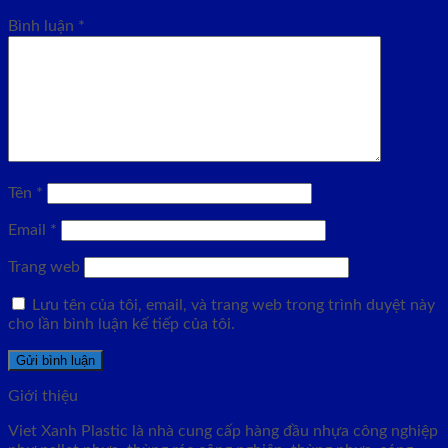
Bình luận
*
Tên
*
Email
*
Trang web
Lưu tên của tôi, email, và trang web trong trình duyệt này
cho lần bình luận kế tiếp của tôi.
Giới thiệu
Viet Xanh Plastic là nhà cung cấp hàng đầu nhựa công nghiệp