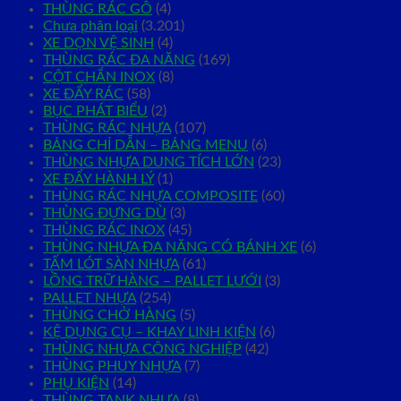
THÙNG RÁC GỖ
(4)
Chưa phân loại
(3.201)
XE DỌN VỆ SINH
(4)
THÙNG RÁC ĐA NĂNG
(169)
CỘT CHẮN INOX
(8)
XE ĐẨY RÁC
(58)
BỤC PHÁT BIỂU
(2)
THÙNG RÁC NHỰA
(107)
BẢNG CHỈ DẪN – BẢNG MENU
(6)
THÙNG NHỰA DUNG TÍCH LỚN
(23)
XE ĐẨY HÀNH LÝ
(1)
THÙNG RÁC NHỰA COMPOSITE
(60)
THÙNG ĐỰNG DÙ
(3)
THÙNG RÁC INOX
(45)
THÙNG NHỰA ĐA NĂNG CÓ BÁNH XE
(6)
TẤM LÓT SÀN NHỰA
(61)
LỒNG TRỮ HÀNG – PALLET LƯỚI
(3)
PALLET NHỰA
(254)
THÙNG CHỞ HÀNG
(5)
KỆ DỤNG CỤ – KHAY LINH KIỆN
(6)
THÙNG NHỰA CÔNG NGHIỆP
(42)
THÙNG PHUY NHỰA
(7)
PHỤ KIỆN
(14)
THÙNG TANK NHỰA
(8)