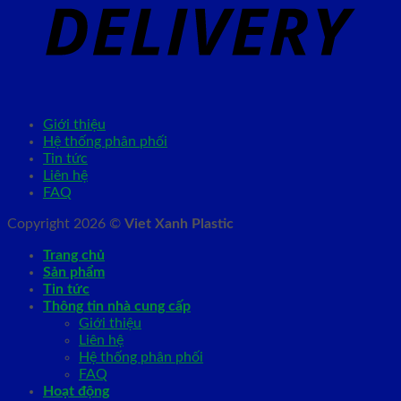
Giới thiệu
Hệ thống phân phối
Tin tức
Liên hệ
FAQ
Copyright 2026 ©
Viet Xanh Plastic
Trang chủ
Sản phẩm
Tin tức
Thông tin nhà cung cấp
Giới thiệu
Liên hệ
Hệ thống phân phối
FAQ
Hoạt động