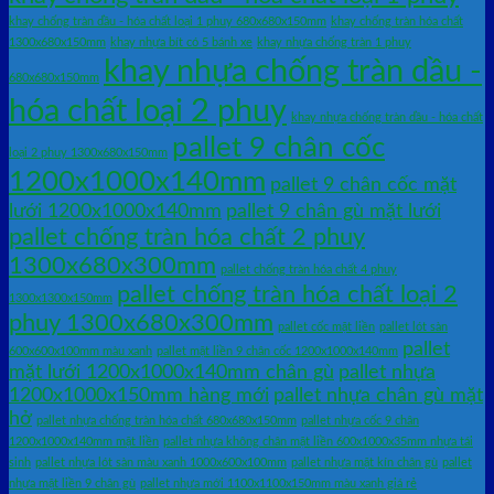
khay chống tràn dầu - hóa chất loại 1 phuy 680x680x150mm
khay chống tràn hóa chất
1300x680x150mm
khay nhựa bít có 5 bánh xe
khay nhựa chống tràn 1 phuy
khay nhựa chống tràn dầu -
680x680x150mm
hóa chất loại 2 phuy
khay nhựa chống tràn dầu - hóa chất
pallet 9 chân cốc
loại 2 phuy 1300x680x150mm
1200x1000x140mm
pallet 9 chân cốc mặt
lưới 1200x1000x140mm
pallet 9 chân gù mặt lưới
pallet chống tràn hóa chất 2 phuy
1300x680x300mm
pallet chống tràn hóa chất 4 phuy
pallet chống tràn hóa chất loại 2
1300x1300x150mm
phuy 1300x680x300mm
pallet cốc mặt liền
pallet lót sàn
pallet
600x600x100mm màu xanh
pallet mặt liền 9 chân cốc 1200x1000x140mm
mặt lưới 1200x1000x140mm chân gù
pallet nhựa
1200x1000x150mm hàng mới
pallet nhựa chân gù mặt
hở
pallet nhựa chống tràn hóa chất 680x680x150mm
pallet nhựa cốc 9 chân
1200x1000x140mm mặt liền
pallet nhựa không chân mặt liền 600x1000x35mm nhựa tái
sinh
pallet nhựa lót sàn màu xanh 1000x600x100mm
pallet nhựa mặt kín chân gù
pallet
nhựa mặt liền 9 chân gù
pallet nhựa mới 1100x1100x150mm màu xanh giá rẻ