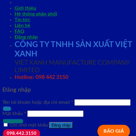
Giới thiệu
Hệ thống phân phối
Tin tức
Liên hệ
FAQ
Đăng nhập
CÔNG TY TNHH SẢN XUẤT VIỆT
XANH
VIET XANH MANUFACTURE COMPANY
LIMITED
Hotline: 098 442 3150
Đăng nhập
Tên tài khoản hoặc địa chỉ email
*
Zalo
Mật khẩu
*
Messenger
Ghi nhớ mật khẩu
Đăng nhập
BÁO GIÁ
098.442.3150
Quên mật khẩu?