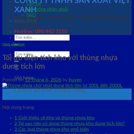
CÔNG TY TNHH SẢN XUẤT VIỆT
Liên hệ
XANH
Hệ thống phân phối
FAQ
VIET XANH MANUFACTURE COMPANY
Hoạt động
LIMITED
Hotline: 098 442 3150
Tìm
kiếm:
Chưa phân loại
Tìm
Tối ưu diện tích kho với thùng nhựa
kiếm:
dung tích lớn
0
Giỏ hàng
Posted on
12 Tháng 6, 2026
by
huyen
Chưa có sản phẩm trong giỏ hàng.
12
Th6
Nội dung trang
1
Giới thiệu về kho và thùng nhựa kho
2
Tại sao nên sử dụng thùng nhựa kho dung tích lớn?
3
Các loại thùng nhựa kho phổ biến