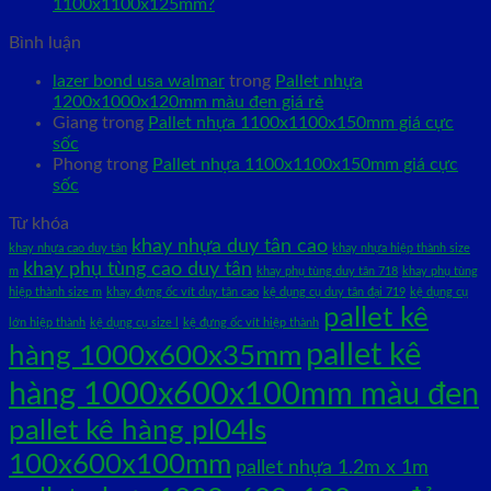
1100x1100x125mm?
Bình luận
lazer bond usa walmar
trong
Pallet nhựa
1200x1000x120mm màu đen giá rẻ
Giang
trong
Pallet nhựa 1100x1100x150mm giá cực
sốc
Phong
trong
Pallet nhựa 1100x1100x150mm giá cực
sốc
Từ khóa
khay nhựa duy tân cao
khay nhựa cao duy tân
khay nhựa hiệp thành size
khay phụ tùng cao duy tân
m
khay phụ tùng duy tân 718
khay phụ tùng
hiệp thành size m
khay đựng ốc vít duy tân cao
kệ dụng cụ duy tân đại 719
kệ dụng cụ
pallet kê
lớn hiệp thành
kệ dụng cụ size l
kệ đựng ốc vít hiệp thành
pallet kê
hàng 1000x600x35mm
hàng 1000x600x100mm màu đen
pallet kê hàng pl04ls
100x600x100mm
pallet nhựa 1.2m x 1m