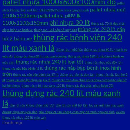
pallet nhựa 1000x600x100mm đỏ
pallet
pallet nhựa mới
nhựa không chân mặt liền 1000x600x35mm nhựa nguyên sinh
1100x1100mm
pallet nhựa pl09-lk
phi nhựa 30 lít
1100x1100x150mm
thùng rác 70 lít đạp chân
thùng rác 240 lít nắp
nhựa hdpe có bánh xe
thùng rác 120l nắp hở mgb140
thùng rác bệnh viện 240
hở 2 bánh xe
lít màu xanh lá
thùng rác mgb240n
thùng rác nhựa 60 lít 4 bánh xe
màu đỏ
thùng rác nhựa 60 lít màu xanh dương
thùng rác nhựa 120 lít nắp kín 2 bánh xe
thùng rác nhựa 240 lít loại tốt
màu cam
thùng rác nhựa nắp đẩy lớn
thùng rác nắp bập bênh inox hình
thùng rác nắp bập bênh 42 lít
tròn
thùng rác nắp bập bênh đại 67 lít
thùng rác nắp lật duy tân
thùng rác nắp lật nhỏ 9
lít
thùng rác nắp lật nhựa pp giá rẻ
thùng rác treo đơn chân nhựa nhựa composite nắp hở
hai bên hông
thùng rác y tế màu vàng 120 lít
thùng rác đạp chân nhựa hdpe 70l
thùng đựng rác 240 lít màu xanh
lá
tấm lót sàn không chân mặt lưới
tấm lót sàn mặt hở
tấm lót sàn mặt kín màu xanh
dương nhựa nguyên sinh
tấm nhựa lót sàn không chân mặt bít xanh nguyên sinh
xả kho
thùng rác nhựa 120 lít màu cam
Danh mục