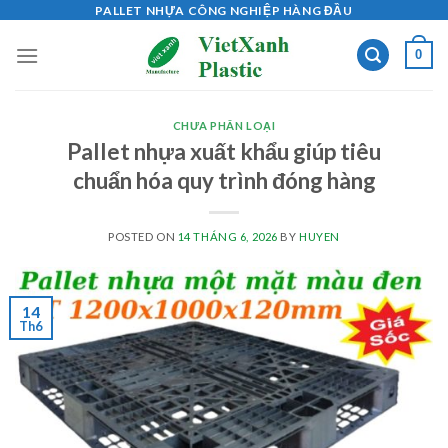
Skip
PALLET NHỰA CÔNG NGHIỆP HÀNG ĐẦU
to
0
content
CHƯA PHÂN LOẠI
Pallet nhựa xuất khẩu giúp tiêu
chuẩn hóa quy trình đóng hàng
POSTED ON
14 THÁNG 6, 2026
BY
HUYEN
14
Th6