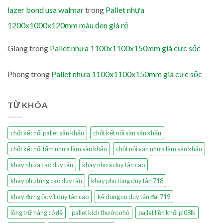
lazer bond usa walmar
trong
Pallet nhựa
1200x1000x120mm màu đen giá rẻ
Giang
trong
Pallet nhựa 1100x1100x150mm giá cực sốc
Phong
trong
Pallet nhựa 1100x1100x150mm giá cực sốc
TỪ KHÓA
chốt kết nối pallet sân khấu
chốt kết nối sàn sân khấu
chốt kết nối tấm nhựa làm sân khấu
chốt nối ván nhựa làm sân khấu
khay nhựa cao duy tân
khay nhựa duy tân cao
khay phụ tùng cao duy tân
khay phụ tùng duy tân 718
khay đựng ốc vít duy tân cao
kệ dụng cụ duy tân đại 719
lồng trữ hàng có đế
pallet kích thước nhỏ
pallet liền khối pl08lk