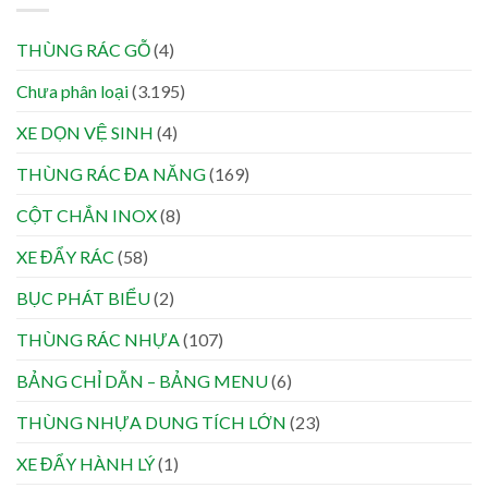
THÙNG RÁC GỖ
(4)
Chưa phân loại
(3.195)
XE DỌN VỆ SINH
(4)
THÙNG RÁC ĐA NĂNG
(169)
CỘT CHẮN INOX
(8)
XE ĐẨY RÁC
(58)
BỤC PHÁT BIỂU
(2)
THÙNG RÁC NHỰA
(107)
BẢNG CHỈ DẪN – BẢNG MENU
(6)
THÙNG NHỰA DUNG TÍCH LỚN
(23)
XE ĐẨY HÀNH LÝ
(1)