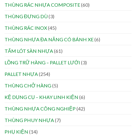
THÙNG RÁC NHỰA COMPOSITE
(60)
THÙNG ĐỰNG DÙ
(3)
THÙNG RÁC INOX
(45)
THÙNG NHỰA ĐA NĂNG CÓ BÁNH XE
(6)
TẤM LÓT SÀN NHỰA
(61)
LỒNG TRỮ HÀNG – PALLET LƯỚI
(3)
PALLET NHỰA
(254)
THÙNG CHỞ HÀNG
(5)
KỆ DỤNG CỤ – KHAY LINH KIỆN
(6)
THÙNG NHỰA CÔNG NGHIỆP
(42)
THÙNG PHUY NHỰA
(7)
PHỤ KIỆN
(14)