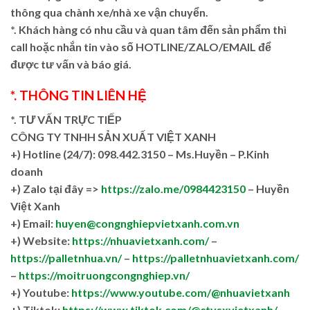
thông qua chành xe/nhà xe vận chuyển.
*. Khách hàng có nhu cầu và quan tâm đến sản phẩm thì
call hoặc nhắn tin vào số HOTLINE/ZALO/EMAIL để
được tư vấn và báo giá.
*. THÔNG TIN LIÊN HỆ
*. TƯ VẤN TRỰC TIẾP
CÔNG TY TNHH SẢN XUẤT VIỆT XANH
+)
Hotline (24/7): 098.442.3150 – Ms.Huyền – P.Kinh
doanh
+)
Zalo tại đây =>
https://zalo.me/0984423150
– Huyền
Việt Xanh
+) Email:
huyen@congnghiepvietxanh.com.vn
+) Website:
https://nhuavietxanh.com/
–
https://palletnhua.vn/
–
https://palletnhuavietxanh.com/
–
https://moitruongcongnghiep.vn/
+) Youtube:
https://www.youtube.com/@nhuavietxanh
+) Tiktok:
https://www.tiktok.com/@ctysxvietxanh/