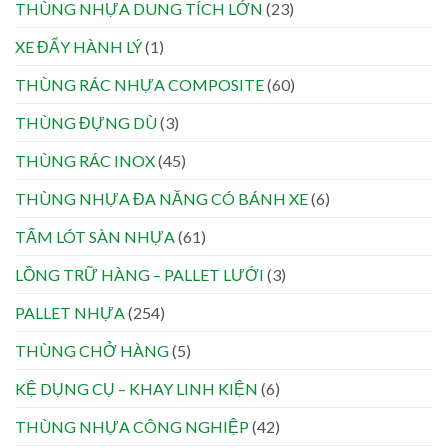
THÙNG NHỰA DUNG TÍCH LỚN
(23)
XE ĐẨY HÀNH LÝ
(1)
THÙNG RÁC NHỰA COMPOSITE
(60)
THÙNG ĐỰNG DÙ
(3)
THÙNG RÁC INOX
(45)
THÙNG NHỰA ĐA NĂNG CÓ BÁNH XE
(6)
TẤM LÓT SÀN NHỰA
(61)
LỒNG TRỮ HÀNG – PALLET LƯỚI
(3)
PALLET NHỰA
(254)
THÙNG CHỞ HÀNG
(5)
KỆ DỤNG CỤ – KHAY LINH KIỆN
(6)
THÙNG NHỰA CÔNG NGHIỆP
(42)