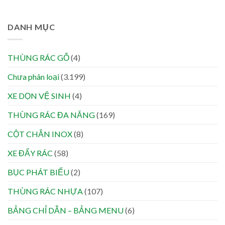
DANH MỤC
THÙNG RÁC GỖ
(4)
Chưa phân loại
(3.199)
XE DỌN VỆ SINH
(4)
THÙNG RÁC ĐA NĂNG
(169)
CỘT CHẮN INOX
(8)
XE ĐẨY RÁC
(58)
BỤC PHÁT BIỂU
(2)
THÙNG RÁC NHỰA
(107)
BẢNG CHỈ DẪN – BẢNG MENU
(6)