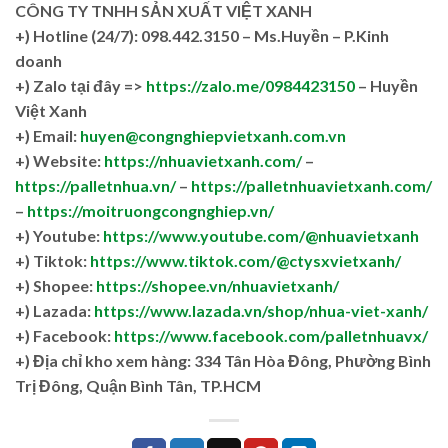
CÔNG TY TNHH SẢN XUẤT VIỆT XANH
+)
Hotline (24/7): 098.442.3150 – Ms.Huyền – P.Kinh
doanh
+)
Zalo tại đây =>
https://zalo.me/0984423150
– Huyền
Việt Xanh
+) Email:
huyen@congnghiepvietxanh.com.vn
+) Website:
https://nhuavietxanh.com/
–
https://palletnhua.vn/
–
https://palletnhuavietxanh.com/
–
https://moitruongcongnghiep.vn/
+) Youtube:
https://www.youtube.com/@nhuavietxanh
+) Tiktok:
https://www.tiktok.com/@ctysxvietxanh/
+) Shopee:
https://shopee.vn/nhuavietxanh/
+) Lazada:
https://www.lazada.vn/shop/nhua-viet-xanh/
+) Facebook:
https://www.facebook.com/palletnhuavx/
+)
Địa chỉ kho xem hàng: 334 Tân Hòa Đông, Phường Bình
Trị Đông, Quận Bình Tân, TP.HCM