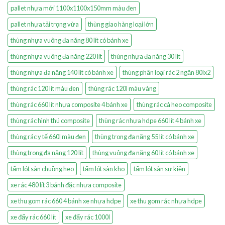
pallet nhựa mới 1100x1100x150mm màu đen
pallet nhựa tải trọng vừa
thùng giao hàng loại lớn
thùng nhựa vuông đa năng 80 lít có bánh xe
thùng nhựa vuông đa năng 220 lít
thùng nhựa đa năng 30 lít
thùng nhựa đa năng 140 lít có bánh xe
thùng phân loại rác 2 ngăn 80lx2
thùng rác 120 lít màu đen
thùng rác 120l màu vàng
thùng rác 660 lít nhựa composite 4 bánh xe
thùng rác cà heo composite
thùng rác hình thú composite
thùng rác nhựa hdpe 660 lít 4 bánh xe
thùng rác y tế 660l màu đen
thùng trong đa năng 55 lít có bánh xe
thùng trong đa năng 120 lít
thùng vuông đa năng 60 lít có bánh xe
tấm lót sàn chuồng heo
tấm lót sàn kho
tấm lót sàn sự kiện
xe rác 480 lít 3 bánh đặc nhựa composite
xe thu gom rác 660 4 bánh xe nhựa hdpe
xe thu gom rác nhựa hdpe
xe đẩy rác 660 lít
xe đẩy rác 1000l