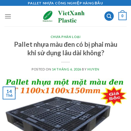
Skip
PALLET NHỰA CÔNG NGHIỆP HÀNG ĐẦU
to
0
content
CHƯA PHÂN LOẠI
Pallet nhựa màu đen có bị phai màu
khi sử dụng lâu dài không?
POSTED ON
14 THÁNG 6, 2026
BY
HUYEN
14
Th6