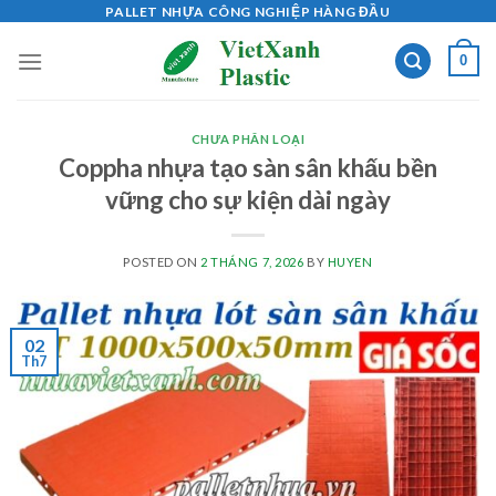
Skip
PALLET NHỰA CÔNG NGHIỆP HÀNG ĐẦU
to
0
content
CHƯA PHÂN LOẠI
Coppha nhựa tạo sàn sân khấu bền
vững cho sự kiện dài ngày
POSTED ON
2 THÁNG 7, 2026
BY
HUYEN
02
Th7