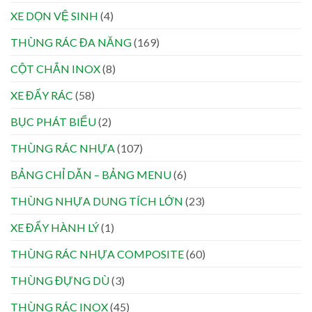
XE DỌN VỆ SINH
(4)
THÙNG RÁC ĐA NĂNG
(169)
CỘT CHẮN INOX
(8)
XE ĐẨY RÁC
(58)
BỤC PHÁT BIỂU
(2)
THÙNG RÁC NHỰA
(107)
BẢNG CHỈ DẪN – BẢNG MENU
(6)
THÙNG NHỰA DUNG TÍCH LỚN
(23)
XE ĐẨY HÀNH LÝ
(1)
THÙNG RÁC NHỰA COMPOSITE
(60)
THÙNG ĐỰNG DÙ
(3)
THÙNG RÁC INOX
(45)