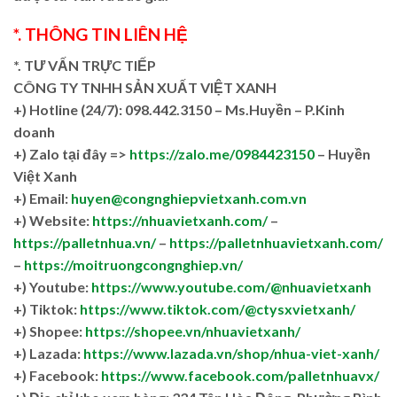
*. THÔNG TIN LIÊN HỆ
*. TƯ VẤN TRỰC TIẾP
CÔNG TY TNHH SẢN XUẤT VIỆT XANH
+)
Hotline (24/7): 098.442.3150 – Ms.Huyền – P.Kinh
doanh
+)
Zalo tại đây =>
https://zalo.me/0984423150
– Huyền
Việt Xanh
+) Email:
huyen@congnghiepvietxanh.com.vn
+) Website:
https://nhuavietxanh.com/
–
https://palletnhua.vn/
–
https://palletnhuavietxanh.com/
–
https://moitruongcongnghiep.vn/
+) Youtube:
https://www.youtube.com/@nhuavietxanh
+) Tiktok:
https://www.tiktok.com/@ctysxvietxanh/
+) Shopee:
https://shopee.vn/nhuavietxanh/
+) Lazada:
https://www.lazada.vn/shop/nhua-viet-xanh/
+) Facebook:
https://www.facebook.com/palletnhuavx/