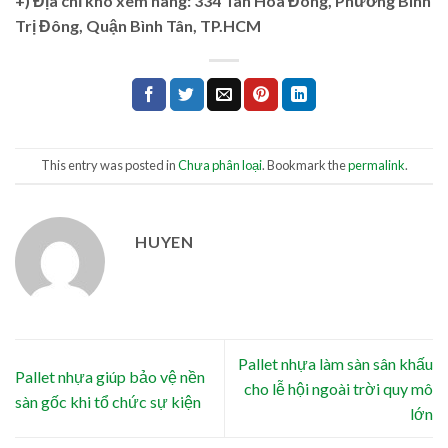
+)
Địa chỉ kho xem hàng: 334 Tân Hòa Đông, Phường Bình
Trị Đông, Quận Bình Tân, TP.HCM
This entry was posted in
Chưa phân loại
. Bookmark the
permalink
.
HUYEN
Pallet nhựa làm sàn sân khấu
Pallet nhựa giúp bảo vệ nền
cho lễ hội ngoài trời quy mô
sàn gốc khi tổ chức sự kiện
lớn