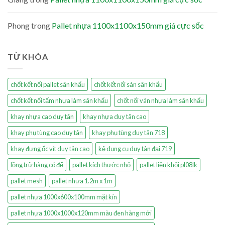
Phong
trong
Pallet nhựa 1100x1100x150mm giá cực sốc
TỪ KHÓA
chốt kết nối pallet sân khấu
chốt kết nối sàn sân khấu
chốt kết nối tấm nhựa làm sân khấu
chốt nối ván nhựa làm sân khấu
khay nhựa cao duy tân
khay nhựa duy tân cao
khay phụ tùng cao duy tân
khay phụ tùng duy tân 718
khay đựng ốc vít duy tân cao
kệ dụng cụ duy tân đại 719
lồng trữ hàng có đế
pallet kích thước nhỏ
pallet liền khối pl08lk
pallet mesh
pallet nhựa 1.2m x 1m
pallet nhựa 1000x600x100mm mặt kín
pallet nhựa 1000x1000x120mm màu đen hàng mới