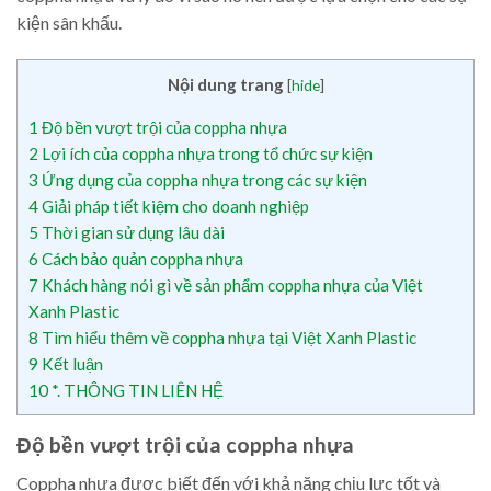
kiện sân khấu.
Nội dung trang
[
hide
]
1
Độ bền vượt trội của coppha nhựa
2
Lợi ích của coppha nhựa trong tổ chức sự kiện
3
Ứng dụng của coppha nhựa trong các sự kiện
4
Giải pháp tiết kiệm cho doanh nghiệp
5
Thời gian sử dụng lâu dài
6
Cách bảo quản coppha nhựa
7
Khách hàng nói gì về sản phẩm coppha nhựa của Việt
Xanh Plastic
8
Tìm hiểu thêm về coppha nhựa tại Việt Xanh Plastic
9
Kết luận
10
*. THÔNG TIN LIÊN HỆ
Độ bền vượt trội của coppha nhựa
Coppha nhựa được biết đến với khả năng chịu lực tốt và