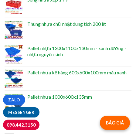
Thùng nhựa chữ nhật dung tích 200 lít
Pallet nhựa 1300x1100x130mm - xanh dương -
nhựa nguyên sinh
Pallet nhựa kê hàng 600x600x100mm màu xanh
Pallet nhựa 1000x600x135mm
ZALO
MESSENGER
BÁO GIÁ
098.442.3150
NỔI BẬT