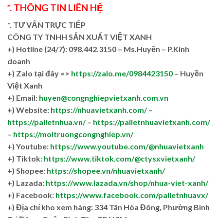
*. THÔNG TIN LIÊN HỆ
*. TƯ VẤN TRỰC TIẾP
CÔNG TY TNHH SẢN XUẤT VIỆT XANH
+)
Hotline (24/7): 098.442.3150 – Ms.Huyền – P.Kinh
doanh
+)
Zalo tại đây =>
https://zalo.me/0984423150
– Huyền
Việt Xanh
+) Email:
huyen@congnghiepvietxanh.com.vn
+) Website:
https://nhuavietxanh.com/
–
https://palletnhua.vn/
–
https://palletnhuavietxanh.com/
–
https://moitruongcongnghiep.vn/
+) Youtube:
https://www.youtube.com/@nhuavietxanh
+) Tiktok:
https://www.tiktok.com/@ctysxvietxanh/
+) Shopee:
https://shopee.vn/nhuavietxanh/
+) Lazada:
https://www.lazada.vn/shop/nhua-viet-xanh/
+) Facebook:
https://www.facebook.com/palletnhuavx/
+)
Địa chỉ kho xem hàng: 334 Tân Hòa Đông, Phường Bình