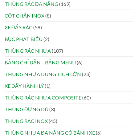
THÙNG RÁC ĐA NĂNG
(169)
CỘT CHẮN INOX
(8)
XE ĐẨY RÁC
(58)
BỤC PHÁT BIỂU
(2)
THÙNG RÁC NHỰA
(107)
BẢNG CHỈ DẪN – BẢNG MENU
(6)
THÙNG NHỰA DUNG TÍCH LỚN
(23)
XE ĐẨY HÀNH LÝ
(1)
THÙNG RÁC NHỰA COMPOSITE
(60)
THÙNG ĐỰNG DÙ
(3)
THÙNG RÁC INOX
(45)
THÙNG NHỰA ĐA NĂNG CÓ BÁNH XE
(6)