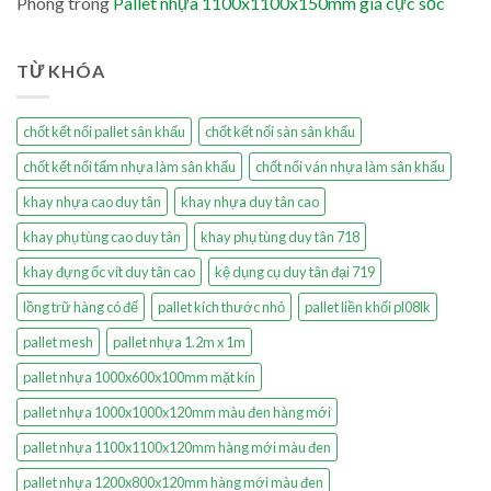
Phong
trong
Pallet nhựa 1100x1100x150mm giá cực sốc
TỪ KHÓA
chốt kết nối pallet sân khấu
chốt kết nối sàn sân khấu
chốt kết nối tấm nhựa làm sân khấu
chốt nối ván nhựa làm sân khấu
khay nhựa cao duy tân
khay nhựa duy tân cao
khay phụ tùng cao duy tân
khay phụ tùng duy tân 718
khay đựng ốc vít duy tân cao
kệ dụng cụ duy tân đại 719
lồng trữ hàng có đế
pallet kích thước nhỏ
pallet liền khối pl08lk
pallet mesh
pallet nhựa 1.2m x 1m
pallet nhựa 1000x600x100mm mặt kín
pallet nhựa 1000x1000x120mm màu đen hàng mới
pallet nhựa 1100x1100x120mm hàng mới màu đen
pallet nhựa 1200x800x120mm hàng mới màu đen