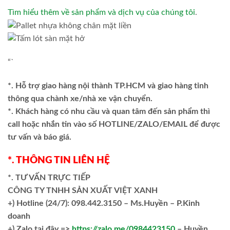
Tìm hiểu thêm về sản phẩm và dịch vụ của chúng tôi
.
“`
*. Hỗ trợ giao hàng nội thành TP.HCM và giao hàng tỉnh
thông qua chành xe/nhà xe vận chuyển.
*. Khách hàng có nhu cầu và quan tâm đến sản phẩm thì
call hoặc nhắn tin vào số HOTLINE/ZALO/EMAIL để được
tư vấn và báo giá.
*. THÔNG TIN LIÊN HỆ
*. TƯ VẤN TRỰC TIẾP
CÔNG TY TNHH SẢN XUẤT VIỆT XANH
+)
Hotline (24/7): 098.442.3150 – Ms.Huyền – P.Kinh
doanh
+)
Zalo tại đây =>
https://zalo.me/0984423150
– Huyền