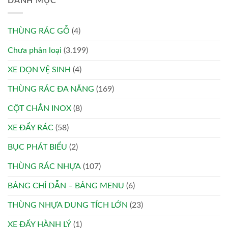
DANH MỤC
THÙNG RÁC GỖ
(4)
Chưa phân loại
(3.199)
XE DỌN VỆ SINH
(4)
THÙNG RÁC ĐA NĂNG
(169)
CỘT CHẮN INOX
(8)
XE ĐẨY RÁC
(58)
BỤC PHÁT BIỂU
(2)
THÙNG RÁC NHỰA
(107)
BẢNG CHỈ DẪN – BẢNG MENU
(6)
THÙNG NHỰA DUNG TÍCH LỚN
(23)
XE ĐẨY HÀNH LÝ
(1)