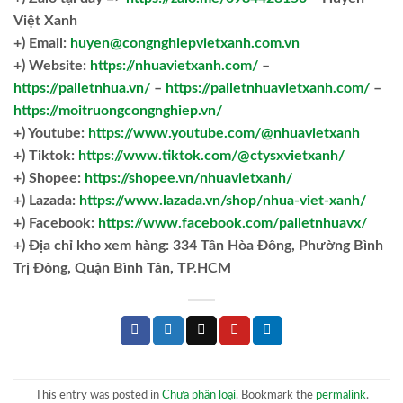
Việt Xanh
+) Email:
huyen@congnghiepvietxanh.com.vn
+) Website:
https://nhuavietxanh.com/
–
https://palletnhua.vn/
–
https://palletnhuavietxanh.com/
–
https://moitruongcongnghiep.vn/
+) Youtube:
https://www.youtube.com/@nhuavietxanh
+) Tiktok:
https://www.tiktok.com/@ctysxvietxanh/
+) Shopee:
https://shopee.vn/nhuavietxanh/
+) Lazada:
https://www.lazada.vn/shop/nhua-viet-xanh/
+) Facebook:
https://www.facebook.com/palletnhuavx/
+)
Địa chỉ kho xem hàng: 334 Tân Hòa Đông, Phường Bình
Trị Đông, Quận Bình Tân, TP.HCM
This entry was posted in
Chưa phân loại
. Bookmark the
permalink
.