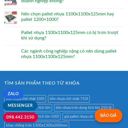
doanh nghiệp không?
Nên chọn pallet nhựa 1100x1100x125mm hay
pallet 1200×1000?
Pallet nhựa 1100x1100x125mm có bị trơn trượt
khi sử dụng?
Các ngành công nghiệp nặng có nên dùng pallet
nhựa 1100x1100x125mm?
TÌM SẢN PHẨM THEO TỪ KHÓA
ZALO
bồn nhựa chữ nhật 100l
bồn nhựa chữ nhật 750l
MESSENGER
bồn nhựa tròn dung tích lớn
bồn nhựa tròn dung tích lớn 250 lít
BÁO GIÁ
bồn nhựa tròn dung tích lớn 500l
giá pallet nhựa cốc
098.442.3150
khay chống tràn 1300x1300x300mm