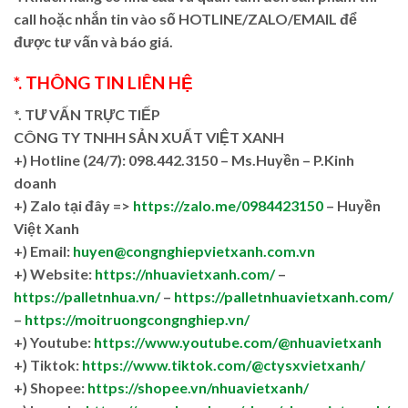
call hoặc nhắn tin vào số HOTLINE/ZALO/EMAIL để
được tư vấn và báo giá.
*. THÔNG TIN LIÊN HỆ
*. TƯ VẤN TRỰC TIẾP
CÔNG TY TNHH SẢN XUẤT VIỆT XANH
+)
Hotline (24/7): 098.442.3150 – Ms.Huyền – P.Kinh
doanh
+)
Zalo tại đây =>
https://zalo.me/0984423150
– Huyền
Việt Xanh
+) Email:
huyen@congnghiepvietxanh.com.vn
+) Website:
https://nhuavietxanh.com/
–
https://palletnhua.vn/
–
https://palletnhuavietxanh.com/
–
https://moitruongcongnghiep.vn/
+) Youtube:
https://www.youtube.com/@nhuavietxanh
+) Tiktok:
https://www.tiktok.com/@ctysxvietxanh/
+) Shopee:
https://shopee.vn/nhuavietxanh/