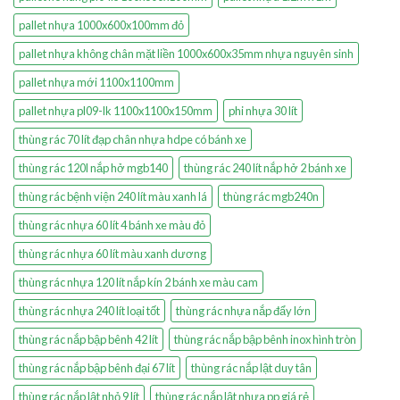
pallet nhựa 1000x600x100mm đỏ
pallet nhựa không chân mặt liền 1000x600x35mm nhựa nguyên sinh
pallet nhựa mới 1100x1100mm
pallet nhựa pl09-lk 1100x1100x150mm
phi nhựa 30 lít
thùng rác 70 lít đạp chân nhựa hdpe có bánh xe
thùng rác 120l nắp hở mgb140
thùng rác 240 lít nắp hở 2 bánh xe
thùng rác bệnh viện 240 lít màu xanh lá
thùng rác mgb240n
thùng rác nhựa 60 lít 4 bánh xe màu đỏ
thùng rác nhựa 60 lít màu xanh dương
thùng rác nhựa 120 lít nắp kín 2 bánh xe màu cam
thùng rác nhựa 240 lít loại tốt
thùng rác nhựa nắp đẩy lớn
thùng rác nắp bập bênh 42 lít
thùng rác nắp bập bênh inox hình tròn
thùng rác nắp bập bênh đại 67 lít
thùng rác nắp lật duy tân
thùng rác nắp lật nhỏ 9 lít
thùng rác nắp lật nhựa pp giá rẻ