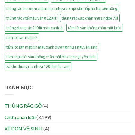
thùng rác treo đơn chân nhựa nhựa composite nắp hở hai bên hông
thùng rác y tế màu vàng 120 lít
thùng rác đạp chân nhựa hdpe 70l
thùng đựng rác 240 lít màu xanh lá
tấm lót sàn không chân mặt lưới
tấm lót sàn mặt hở
tấm lót sàn mặt kín màu xanh dương nhựa nguyên sinh
tấm nhựa lót sàn không chân mặt bít xanh nguyên sinh
xả kho thùng rác nhựa 120 lít màu cam
DANH MỤC
THÙNG RÁC GỖ
(4)
Chưa phân loại
(3.199)
XE DỌN VỆ SINH
(4)