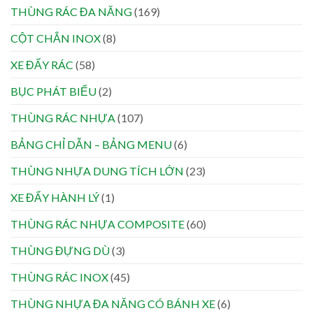
THÙNG RÁC ĐA NĂNG
(169)
CỘT CHẮN INOX
(8)
XE ĐẨY RÁC
(58)
BỤC PHÁT BIỂU
(2)
THÙNG RÁC NHỰA
(107)
BẢNG CHỈ DẪN – BẢNG MENU
(6)
THÙNG NHỰA DUNG TÍCH LỚN
(23)
XE ĐẨY HÀNH LÝ
(1)
THÙNG RÁC NHỰA COMPOSITE
(60)
THÙNG ĐỰNG DÙ
(3)
THÙNG RÁC INOX
(45)
THÙNG NHỰA ĐA NĂNG CÓ BÁNH XE
(6)