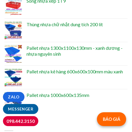
Sóng nhựa xếp 1T9
Thùng nhựa chữ nhật dung tích 200 lít
Pallet nhựa 1300x1100x130mm - xanh dương -
nhựa nguyên sinh
Pallet nhựa kê hàng 600x600x100mm màu xanh
Pallet nhựa 1000x600x135mm
ZALO
MESSENGER
BÁO GIÁ
098.442.3150
NỔI BẬT