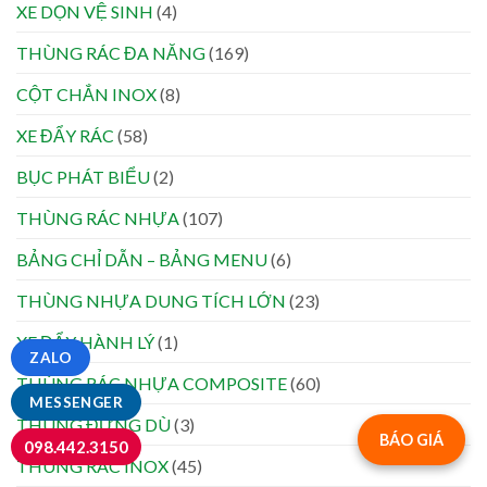
XE DỌN VỆ SINH
(4)
THÙNG RÁC ĐA NĂNG
(169)
CỘT CHẮN INOX
(8)
XE ĐẨY RÁC
(58)
BỤC PHÁT BIỂU
(2)
THÙNG RÁC NHỰA
(107)
BẢNG CHỈ DẪN – BẢNG MENU
(6)
THÙNG NHỰA DUNG TÍCH LỚN
(23)
XE ĐẨY HÀNH LÝ
(1)
ZALO
THÙNG RÁC NHỰA COMPOSITE
(60)
MESSENGER
THÙNG ĐỰNG DÙ
(3)
BÁO GIÁ
098.442.3150
THÙNG RÁC INOX
(45)