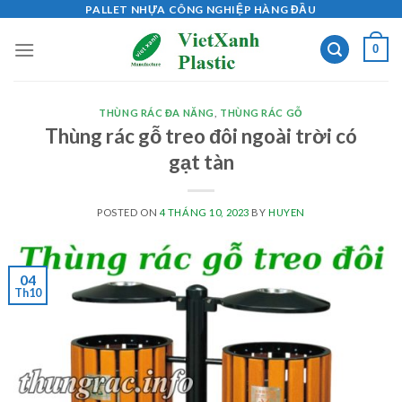
Skip
PALLET NHỰA CÔNG NGHIỆP HÀNG ĐẦU
to
0
content
THÙNG RÁC ĐA NĂNG
,
THÙNG RÁC GỖ
Thùng rác gỗ treo đôi ngoài trời có
gạt tàn
POSTED ON
4 THÁNG 10, 2023
BY
HUYEN
04
Th10