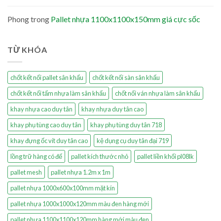
Phong
trong
Pallet nhựa 1100x1100x150mm giá cực sốc
TỪ KHÓA
chốt kết nối pallet sân khấu
chốt kết nối sàn sân khấu
chốt kết nối tấm nhựa làm sân khấu
chốt nối ván nhựa làm sân khấu
khay nhựa cao duy tân
khay nhựa duy tân cao
khay phụ tùng cao duy tân
khay phụ tùng duy tân 718
khay đựng ốc vít duy tân cao
kệ dụng cụ duy tân đại 719
lồng trữ hàng có đế
pallet kích thước nhỏ
pallet liền khối pl08lk
pallet mesh
pallet nhựa 1.2m x 1m
pallet nhựa 1000x600x100mm mặt kín
pallet nhựa 1000x1000x120mm màu đen hàng mới
pallet nhựa 1100x1100x120mm hàng mới màu đen