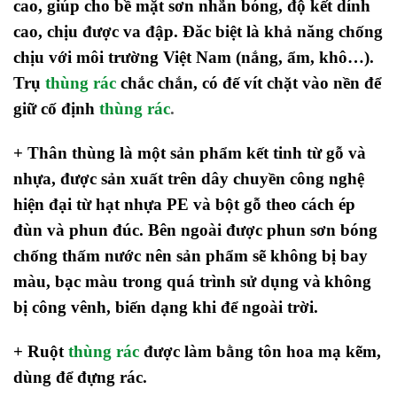
cao, giúp cho bề mặt sơn nhẵn bóng, độ kết dính
cao, chịu được va đập.
Đăc biệt là khả năng chống
chịu với môi trường Việt Nam (nắng, ẩm, khô…).
Trụ
thùng rác
chắc chắn, có đế vít chặt vào nền để
giữ cố định
thùng rác
.
+ Thân thùng là một sản phẩm kết tinh từ gỗ và
nhựa, được sản xuất trên dây chuyền công nghệ
hiện đại từ hạt nhựa PE và bột gỗ theo cách ép
đùn và phun đúc. Bên ngoài được phun sơn bóng
chống thấm nước nên sản phẩm sẽ không bị bay
màu, bạc màu trong quá trình sử dụng và
không
bị công vênh, biến dạng khi để ngoài trời.
+ Ruột
thùng rác
được làm bằng tôn hoa mạ kẽm,
dùng để đựng rác.