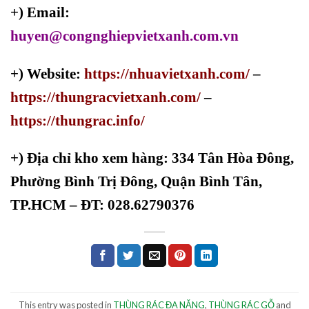
+) Email:
huyen@congnghiepvietxanh.com.vn
+) Website:
https://nhuavietxanh.com/
–
https://thungracvietxanh.com/
–
https://thungrac.info/
+)
Địa chỉ kho xem hàng: 334 Tân Hòa Đông,
Phường Bình Trị Đông, Quận Bình Tân,
TP.HCM – ĐT: 028.62790376
This entry was posted in
THÙNG RÁC ĐA NĂNG
,
THÙNG RÁC GỖ
and