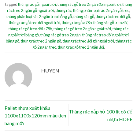
tagged
thùng rác gỗ ngoài trời
,
thùng rác gỗ treo 2 ngăn đôi ngoài trời
,
thùng
rác treo 2 ngăn gỗ ngoài trời
,
thùng rác
,
thùng phân loại rác 2 ngăn gỗ treo
,
thùng phân loại rác 2 ngăn treo bằng gỗ
,
thùng rác gỗ
,
thùng rác treo đôi gỗ
,
thùng rác gỗ treo đôi ngoài trời
,
thùng rác gỗ a78b
,
thùng rác gỗ treo đôi
,
thùng rác gỗ treo đôi a78b
,
thùng rác gỗ treo 2 ngăn ngoài trời
,
thùng rác
ngoài trời bằng gỗ
,
thùng rác gỗ treo 2 ngăn
,
thùng rác treo đôi ngoài trời
bằng gỗ
,
thùng rác treo 2 ngăn gỗ
,
thùng rác treo đôi gỗ ngoài trời
,
thùng rác
gỗ 2 ngăn treo
,
thùng rác gỗ treo 2 ngăn đôi
.
HUYEN
Pallet nhựa xuất khẩu
Thùng rác nắp hớ 100 lít có đế
1100x1100x120mm màu đen
nhựa HDPE
hàng mới