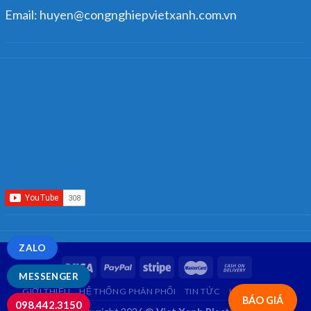
Email: huyen@congnghiepvietxanh.com.vn
ZALO
MESSENGER
GIỚI THIỆU
HỆ THỐNG PHÂN PHỐI
TIN TỨC
LIÊN HỆ
FAQ
BÁO GIÁ
098.442.3150