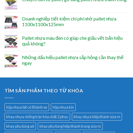
Doanh nghiệp tiết kiệm chi phí nhờ pallet nhựa
1100x1100x125mm
Pallet nhựa màu đen có giúp che giấu vết bẩn hiệu
quả không?
Những dấu hiệu pallet nhựa sắp hỏng cần thay thế
ngay
TÌM SẢN PHẨM THEO TỪ KHÓA
hộp nhựa bít có 8 bánh xe
hộp nhựa kín
khay nhựa chống tràn hóa chất 2 phuy
khay nhựa hiệp thành size m
khay phụ tùng a6
khay phụ tùng hiệp thành trung size m