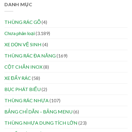
DANH MỤC
THÙNG RÁC GỖ
(4)
Chưa phân loại
(3.189)
XE DỌN VỆ SINH
(4)
THÙNG RÁC ĐA NĂNG
(169)
CỘT CHẮN INOX
(8)
XE ĐẨY RÁC
(58)
BỤC PHÁT BIỂU
(2)
THÙNG RÁC NHỰA
(107)
BẢNG CHỈ DẪN – BẢNG MENU
(6)
THÙNG NHỰA DUNG TÍCH LỚN
(23)