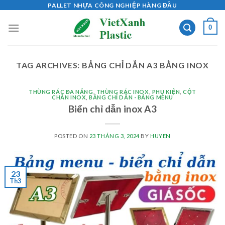
Skip
PALLET NHỰA CÔNG NGHIỆP HÀNG ĐẦU
to
0
content
TAG ARCHIVES:
BẢNG CHỈ DẪN A3 BẰNG INOX
THÙNG RÁC ĐA NĂNG
,
THÙNG RÁC INOX
,
PHỤ KIỆN
,
CỘT
CHẮN INOX
,
BẢNG CHỈ DẪN - BẢNG MENU
Biển chỉ dẫn inox A3
POSTED ON
23 THÁNG 3, 2024
BY
HUYEN
23
Th3