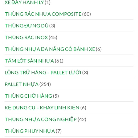
XE ĐẨY HÀNH LÝ
(1)
THÙNG RÁC NHỰA COMPOSITE
(60)
THÙNG ĐỰNG DÙ
(3)
THÙNG RÁC INOX
(45)
THÙNG NHỰA ĐA NĂNG CÓ BÁNH XE
(6)
TẤM LÓT SÀN NHỰA
(61)
LỒNG TRỮ HÀNG – PALLET LƯỚI
(3)
PALLET NHỰA
(254)
THÙNG CHỞ HÀNG
(5)
KỆ DỤNG CỤ – KHAY LINH KIỆN
(6)
THÙNG NHỰA CÔNG NGHIỆP
(42)
THÙNG PHUY NHỰA
(7)