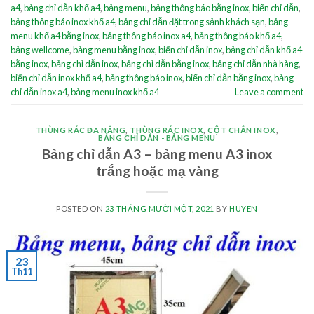
a4
,
bảng chỉ dẫn khổ a4
,
bảng menu
,
bảng thông báo bằng inox
,
biển chỉ dẫn
,
bảng thông báo inox khổ a4
,
bảng chỉ dẫn đặt trong sảnh khách sạn
,
bảng
menu khổ a4 bằng inox
,
bảng thông báo inox a4
,
bảng thông báo khổ a4
,
bảng wellcome
,
bảng menu bằng inox
,
biển chỉ dẫn inox
,
bảng chỉ dẫn khổ a4
bằng inox
,
bảng chỉ dẫn inox
,
bảng chỉ dẫn bằng inox
,
bảng chỉ dẫn nhà hàng
,
biển chỉ dẫn inox khổ a4
,
bảng thông báo inox
,
biển chỉ dẫn bằng inox
,
bảng
chỉ dẫn inox a4
,
bảng menu inox khổ a4
Leave a comment
THÙNG RÁC ĐA NĂNG
,
THÙNG RÁC INOX
,
CỘT CHẮN INOX
,
BẢNG CHỈ DẪN - BẢNG MENU
Bảng chỉ dẫn A3 – bảng menu A3 inox
trắng hoặc mạ vàng
POSTED ON
23 THÁNG MƯỜI MỘT, 2021
BY
HUYEN
23
Th11