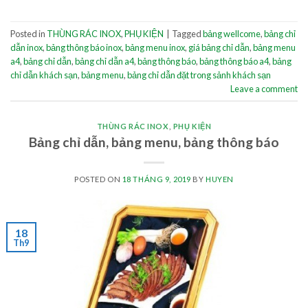
Posted in
THÙNG RÁC INOX
,
PHỤ KIỆN
|
Tagged
bảng wellcome
,
bảng chỉ
dẫn inox
,
bảng thông báo inox
,
bảng menu inox
,
giá bảng chỉ dẫn
,
bảng menu
a4
,
bảng chỉ dẫn
,
bảng chỉ dẫn a4
,
bảng thông báo
,
bảng thông báo a4
,
bảng
chỉ dẫn khách sạn
,
bảng menu
,
bảng chỉ dẫn đặt trong sảnh khách sạn
Leave a comment
THÙNG RÁC INOX
,
PHỤ KIỆN
Bảng chỉ dẫn, bảng menu, bảng thông báo
POSTED ON
18 THÁNG 9, 2019
BY
HUYEN
18
Th9