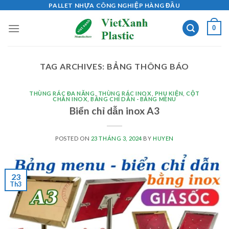
Skip
PALLET NHỰA CÔNG NGHIỆP HÀNG ĐẦU
to
0
content
TAG ARCHIVES:
BẢNG THÔNG BÁO
THÙNG RÁC ĐA NĂNG
,
THÙNG RÁC INOX
,
PHỤ KIỆN
,
CỘT
CHẮN INOX
,
BẢNG CHỈ DẪN - BẢNG MENU
Biển chỉ dẫn inox A3
POSTED ON
23 THÁNG 3, 2024
BY
HUYEN
23
Th3