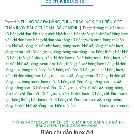
CONTINUE READING
→
Posted in
THÙNG RÁC ĐA NĂNG
,
THÙNG RÁC INOX
,
PHỤ KIỆN
,
CỘT
CHẮN INOX
,
BẢNG CHỈ DẪN - BẢNG MENU
|
Tagged
bảng chỉ dẫn inox
a3
,
bảng chỉ dẫn đặt trong sảnh khách sạn
,
bảng thông báo khổ a3 bằng inox
,
biển chỉ dẫn inox
,
bảng chỉ dẫn nhà hàng a3
,
bảng wellcome
,
bảng chỉ dẫn
inox khổ a3
,
bảng chỉ dẫn nhà hàng
,
bảng menu khổ a3
,
bảng chỉ dẫn inox
,
bảng menu khổ a3 bằng inox
,
bảng thông báo bằng inox
,
bảng thông báo khổ
a3
,
bảng thông báo inox
,
biển chỉ dẫn inox khổ a3
,
bảng menu bằng inox
,
biển
chỉ dẫn khổ a3
,
bảng menu inox
,
bảng thông báo a3 bằng inox
,
bảng chỉ dẫn
bằng inox
,
bảng chỉ dẫn khổ a3
,
bảng chỉ dẫn a3
,
bảng menu a3 bằng inox
,
biển chỉ dẫn bằng inox
,
bảng menu inox a3
,
bảng menu a3
,
bảng chỉ dẫn a3
bằng inox
,
bảng menu inox khổ a3
,
bảng chỉ dẫn
,
bảng thông báo inox a3
,
bảng thông báo a3
,
biển chỉ dẫn a3 bằng inox
,
biển chỉ dẫn a3
,
bảng thông
báo
,
biển chỉ dẫn khổ a3 bằng inox
,
biển chỉ dẫn inox a3
,
bảng chỉ dẫn khách
sạn
,
bảng thông báo inox khổ a3
,
bảng chỉ dẫn khách sạn a3
,
bảng menu
,
bảng chỉ dẫn khổ a3 bằng inox
,
biển chỉ dẫn
Leave a comment
THÙNG RÁC INOX
,
PHỤ KIỆN
,
CỘT CHẮN INOX
,
BẢNG CHỈ DẪN -
BẢNG MENU
,
THÙNG RÁC ĐA NĂNG
Biển chỉ dẫn inox A4