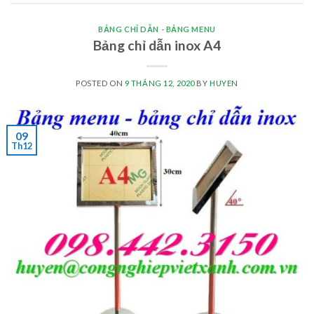
BẢNG CHỈ DẪN - BẢNG MENU
Bảng chỉ dẫn inox A4
POSTED ON
9 THÁNG 12, 2020
BY
HUYEN
09
Th12