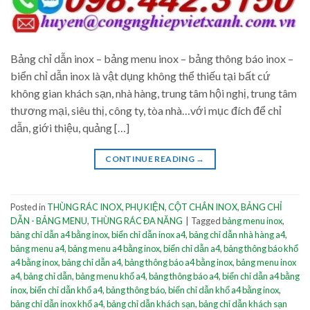
Bảng chỉ dẫn inox – bảng menu inox – bảng thông báo inox –
biển chỉ dẫn inox là vật dụng không thể thiếu tại bất cứ
không gian khách sạn, nhà hàng, trung tâm hội nghị, trung tâm
thương mại, siêu thị, công ty, tòa nhà…với mục đích để chỉ
dẫn, giới thiệu, quảng […]
CONTINUE READING
→
Posted in
THÙNG RÁC INOX
,
PHỤ KIỆN
,
CỘT CHẮN INOX
,
BẢNG CHỈ
DẪN - BẢNG MENU
,
THÙNG RÁC ĐA NĂNG
|
Tagged
bảng menu inox
,
bảng chỉ dẫn a4 bằng inox
,
biển chỉ dẫn inox a4
,
bảng chỉ dẫn nhà hàng a4
,
bảng menu a4
,
bảng menu a4 bằng inox
,
biển chỉ dẫn a4
,
bảng thông báo khổ
a4 bằng inox
,
bảng chỉ dẫn a4
,
bảng thông báo a4 bằng inox
,
bảng menu inox
a4
,
bảng chỉ dẫn
,
bảng menu khổ a4
,
bảng thông báo a4
,
biển chỉ dẫn a4 bằng
inox
,
biển chỉ dẫn khổ a4
,
bảng thông báo
,
biển chỉ dẫn khổ a4 bằng inox
,
bảng chỉ dẫn inox khổ a4
,
bảng chỉ dẫn khách sạn
,
bảng chỉ dẫn khách sạn