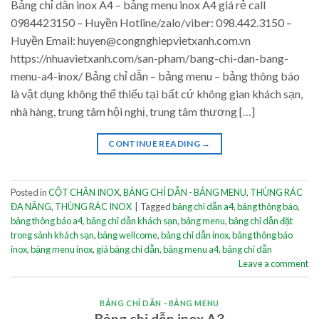
Bảng chỉ dẫn inox A4 – bảng menu inox A4 giá rẻ call
0984423150 – Huyền Hotline/zalo/viber: 098.442.3150 –
Huyền Email: huyen@congnghiepvietxanh.com.vn
https://nhuavietxanh.com/san-pham/bang-chi-dan-bang-
menu-a4-inox/ Bảng chỉ dẫn – bảng menu – bảng thông báo
là vật dụng không thể thiếu tại bất cứ không gian khách sạn,
nhà hàng, trung tâm hội nghị, trung tâm thương […]
CONTINUE READING
→
Posted in
CỘT CHẮN INOX
,
BẢNG CHỈ DẪN - BẢNG MENU
,
THÙNG RÁC
ĐA NĂNG
,
THÙNG RÁC INOX
|
Tagged
bảng chỉ dẫn a4
,
bảng thông báo
,
bảng thông báo a4
,
bảng chỉ dẫn khách sạn
,
bảng menu
,
bảng chỉ dẫn đặt
trong sảnh khách sạn
,
bảng wellcome
,
bảng chỉ dẫn inox
,
bảng thông báo
inox
,
bảng menu inox
,
giá bảng chỉ dẫn
,
bảng menu a4
,
bảng chỉ dẫn
Leave a comment
BẢNG CHỈ DẪN - BẢNG MENU
Bảng chỉ dẫn inox A3