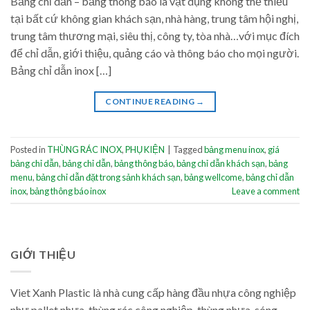
Bảng chỉ dẫn – bảng thông báo là vật dụng không thể thiếu
tại bất cứ không gian khách sạn, nhà hàng, trung tâm hội nghị,
trung tâm thương mại, siêu thị, công ty, tòa nhà…với mục đích
để chỉ dẫn, giới thiệu, quảng cáo và thông báo cho mọi người.
Bảng chỉ dẫn inox […]
CONTINUE READING
→
Posted in
THÙNG RÁC INOX
,
PHỤ KIỆN
|
Tagged
bảng menu inox
,
giá
bảng chỉ dẫn
,
bảng chỉ dẫn
,
bảng thông báo
,
bảng chỉ dẫn khách sạn
,
bảng
menu
,
bảng chỉ dẫn đặt trong sảnh khách sạn
,
bảng wellcome
,
bảng chỉ dẫn
inox
,
bảng thông báo inox
Leave a comment
GIỚI THIỆU
Viet Xanh Plastic là nhà cung cấp hàng đầu nhựa công nghiệp
như pallet nhựa, thùng rác công nghiệp, thùng nhựa, sóng