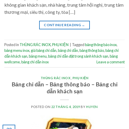
không gian khách sạn, nhà hàng, trung tâm hội nghị, trung tâm
thương mại, siêu thị, công ty, tòa […]
CONTINUE READING
→
Posted in
THÙNG RÁC INOX
,
PHỤ KIỆN
|
Tagged
bảng thông báo inox
,
bảng menu inox
,
giá bảng chỉ dẫn
,
bảng chỉ dẫn
,
bảng thông báo
,
bảng chỉ
dẫn khách sạn
,
bảng menu
,
bảng chỉ dẫn đặt trong sảnh khách sạn
,
bảng
wellcome
,
bảng chỉ dẫn inox
Leave a comment
THÙNG RÁC INOX
,
PHỤ KIỆN
Bảng chỉ dẫn – Bảng thông báo – Bảng chỉ
dẫn khách sạn
POSTED ON
22 THÁNG 4, 2019
BY
HUYEN