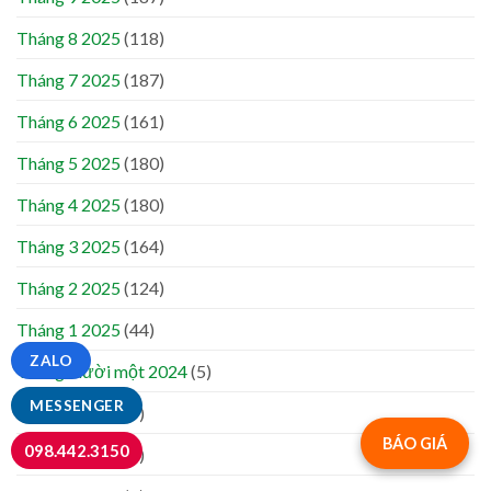
Tháng 8 2025
(118)
Tháng 7 2025
(187)
Tháng 6 2025
(161)
Tháng 5 2025
(180)
Tháng 4 2025
(180)
Tháng 3 2025
(164)
Tháng 2 2025
(124)
Tháng 1 2025
(44)
ZALO
Tháng mười một 2024
(5)
MESSENGER
Tháng 8 2024
(9)
BÁO GIÁ
098.442.3150
Tháng 7 2024
(5)