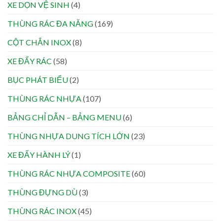
XE DỌN VỆ SINH
(4)
THÙNG RÁC ĐA NĂNG
(169)
CỘT CHẮN INOX
(8)
XE ĐẨY RÁC
(58)
BỤC PHÁT BIỂU
(2)
THÙNG RÁC NHỰA
(107)
BẢNG CHỈ DẪN – BẢNG MENU
(6)
THÙNG NHỰA DUNG TÍCH LỚN
(23)
XE ĐẨY HÀNH LÝ
(1)
THÙNG RÁC NHỰA COMPOSITE
(60)
THÙNG ĐỰNG DÙ
(3)
THÙNG RÁC INOX
(45)