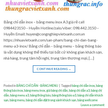
Bảng chỉ dẫn inox – bảng menu inox A3 giá rẻ call
0984423150 – Huyền Hotline/zalo/viber: 098.442.3150 –
Huyền Email: huyen@congnghiepvietxanh.com.vn
https://nhuavietxanh.com/san-pham/bang-chi-dan-bang-
menu-a3-inox/ Bảng chỉ dẫn – bảng menu – bảng thông báo
là vật dụng không thể thiếu tại bất cứ không gian khách sạn,
nhà hàng, trung tâm hội nghị, trung tâm thương mại, […]
CONTINUE READING
→
Posted in
BẢNG CHỈ DẪN - BẢNG MENU
|
Tagged
bảng chỉ dẫn inox
,
bảng
thông báo inox
,
bảng menu inox
,
giá bảng chỉ dẫn
,
bảng chỉ dẫn a3
,
bảng chỉ
dẫn
,
bảng menu a3
,
bảng thông báo
,
bảng thông báo a3
,
bảng chỉ dẫn khách
sạn
,
bảng menu
,
bảng chỉ dẫn đặt trong sảnh khách sạn
,
bảng wellcome
Leave a comment