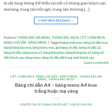
là vật dụng không thể thiếu tại bất cứ không gian khách sạn,
nhà hàng, trung tâm hội nghị, trung tâm thương […]
CONTINUE READING
→
Posted in
THÙNG RÁC ĐA NĂNG
,
THÙNG RÁC INOX
,
CỘT CHẮN INOX
,
BẢNG CHỈ DẪN - BẢNG MENU
|
Tagged
bảng wellcome
,
bảng chỉ dẫn inox
,
bảng thông báo inox
,
bảng menu inox
,
giá bảng chỉ dẫn
,
bảng chỉ dẫn a3
,
bảng chỉ dẫn
,
bảng menu a3
,
bảng thông báo
,
bảng thông báo a3
,
bảng chỉ
dẫn khách sạn
,
bảng menu
,
bảng chỉ dẫn đặt trong sảnh khách sạn
Leave a comment
CỘT CHẮN INOX
,
BẢNG CHỈ DẪN - BẢNG MENU
,
THÙNG RÁC ĐA
NĂNG
,
THÙNG RÁC INOX
Bảng chỉ dẫn A4 – bảng menu A4 inox
trắng hoặc mạ vàng
POSTED ON
23 THÁNG MƯỜI MỘT, 2021
BY
HUYEN