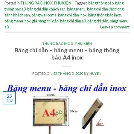
Posted in
THÙNG RÁC INOX
,
PHỤ KIỆN
|
Tagged
bảng thông báo
,
bảng
thông báo a3
,
bảng chỉ dẫn khách sạn
,
bảng menu
,
bảng chỉ dẫn đặt trong
sảnh khách sạn
,
bảng wellcome
,
bảng chỉ dẫn inox
,
bảng thông báo inox
,
bảng menu inox
,
giá bảng chỉ dẫn
,
bảng chỉ dẫn a3
,
bảng chỉ dẫn
,
bảng menu
a3
Leave a comment
THÙNG RÁC INOX
,
PHỤ KIỆN
Bảng chỉ dẫn – bảng menu – bảng thông
báo A4 inox
POSTED ON
25 THÁNG 3, 2020
BY
HUYEN
25
Th3