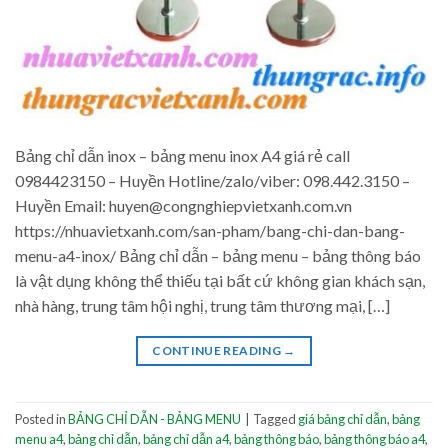
Bảng chỉ dẫn inox – bảng menu inox A4 giá rẻ call
0984423150 – Huyền Hotline/zalo/viber: 098.442.3150 –
Huyền Email: huyen@congnghiepvietxanh.com.vn
https://nhuavietxanh.com/san-pham/bang-chi-dan-bang-
menu-a4-inox/ Bảng chỉ dẫn – bảng menu – bảng thông báo
là vật dụng không thể thiếu tại bất cứ không gian khách sạn,
nhà hàng, trung tâm hội nghị, trung tâm thương mại, […]
CONTINUE READING
→
Posted in
BẢNG CHỈ DẪN - BẢNG MENU
|
Tagged
giá bảng chỉ dẫn
,
bảng
menu a4
,
bảng chỉ dẫn
,
bảng chỉ dẫn a4
,
bảng thông báo
,
bảng thông báo a4
,