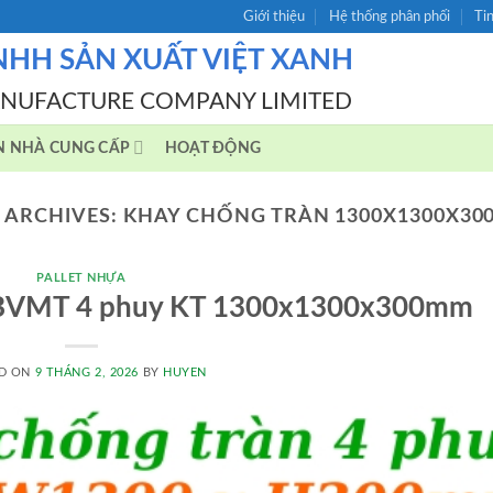
Giới thiệu
Hệ thống phân phối
Ti
NHH SẢN XUẤT VIỆT XANH
ANUFACTURE COMPANY LIMITED
N NHÀ CUNG CẤP
HOẠT ĐỘNG
 ARCHIVES:
KHAY CHỐNG TRÀN 1300X1300X3
PALLET NHỰA
àn BVMT 4 phuy KT 1300x1300x300mm
D ON
9 THÁNG 2, 2026
BY
HUYEN