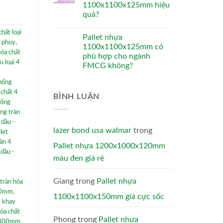
1100x1100x125mm hiệu
quả?
chất loại
Pallet nhựa
4 phuy
,
1100x1100x125mm có
hóa chất
phù hợp cho ngành
u loại 4
FMCG không?
chống
 chất 4
BÌNH LUẬN
hống
ng tràn
 dầu -
lazer bond usa walmar
trong
llet
àn 4
Pallet nhựa 1200x1000x120mm
 dầu -
màu đen giá rẻ
Giang
trong
Pallet nhựa
 tràn hóa
300mm
,
1100x1100x150mm giá cực sốc
,
khay
hóa chất
Phong
trong
Pallet nhựa
0x300mm
,