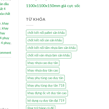
ràn dầu
1100x1100x150mm giá cực sốc
ất 4
hóa chất
TỪ KHÓA
y
,
khay
y
,
khay
chốt kết nối pallet sân khấu
khay
 4 phuy
chốt kết nối sàn sân khấu
i 4 phuy
,
chốt kết nối tấm nhựa làm sân khấu
comment
chốt nối ván nhựa làm sân khấu
khay nhựa cao duy tân
khay nhựa duy tân cao
khay phụ tùng cao duy tân
khay phụ tùng duy tân 718
khay đựng ốc vít duy tân cao
kệ dụng cụ duy tân đại 719
lồng trữ hàng có đế