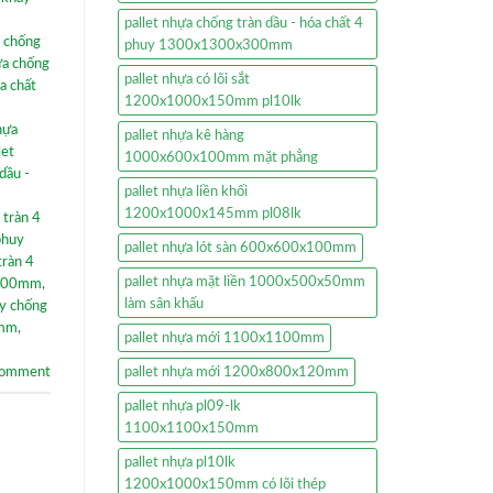
pallet nhựa chống tràn dầu - hóa chất 4
 chống
phuy 1300x1300x300mm
ựa chống
pallet nhựa có lõi sắt
a chất
1200x1000x150mm pl10lk
hựa
pallet nhựa kê hàng
let
1000x600x100mm mặt phẳng
dầu -
pallet nhựa liền khối
1200x1000x145mm pl08lk
 tràn 4
phuy
pallet nhựa lót sàn 600x600x100mm
tràn 4
pallet nhựa mặt liền 1000x500x50mm
x300mm
,
làm sân khấu
y chống
0mm
,
pallet nhựa mới 1100x1100mm
comment
pallet nhựa mới 1200x800x120mm
pallet nhựa pl09-lk
1100x1100x150mm
pallet nhựa pl10lk
1200x1000x150mm có lõi thép