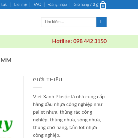
n tức
Liên hệ
FAQ
Đăng nhập
Giỏ hàng /
0
₫
0
Tìm
kiếm:
Hotline: 098 442 3150
00MM
GIỚI THIỆU
Viet Xanh Plastic là nhà cung cấp
hàng đầu nhựa công nghiệp như
pallet nhựa, thùng rác công
nghiệp, thùng nhựa, sóng nhựa,
thùng chở hàng, tấm lót nhựa
công nghiệp..