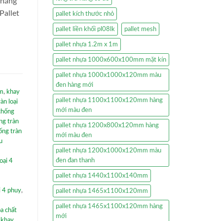
 năng
Pallet
pallet kích thước nhỏ
pallet liền khối pl08lk
pallet mesh
pallet nhựa 1.2m x 1m
pallet nhựa 1000x600x100mm mặt kín
pallet nhựa 1000x1000x120mm màu
đen hàng mới
mm
,
khay
pallet nhựa 1100x1100x120mm hàng
àn loại
mới màu đen
chống
ng tràn
pallet nhựa 1200x800x120mm hàng
ống tràn
mới màu đen
u
pallet nhựa 1200x1000x120mm màu
đen đan thanh
oại 4
pallet nhựa 1440x1100x140mm
i 4 phuy
,
pallet nhựa 1465x1100x120mm
pallet nhựa 1465x1100x120mm hàng
óa chất
mới
,
khay