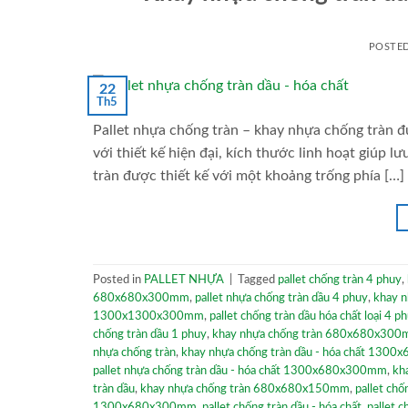
POSTE
22
Th5
Pallet nhựa chống tràn – khay nhựa chống tràn 
với thiết kế hiện đại, kích thước linh hoạt giúp 
tràn được thiết kế với một khoảng trống phía […]
Posted in
PALLET NHỰA
|
Tagged
pallet chống tràn 4 phuy
,
680x680x300mm
,
pallet nhựa chống tràn dầu 4 phuy
,
khay n
1300x1300x300mm
,
pallet chống tràn dầu hóa chất loại 4 p
chống tràn dầu 1 phuy
,
khay nhựa chống tràn 680x680x30
nhựa chống tràn
,
khay nhựa chống tràn dầu - hóa chất 130
pallet nhựa chống tràn dầu - hóa chất 1300x680x300mm
,
kh
tràn dầu
,
khay nhựa chống tràn 680x680x150mm
,
pallet chố
1300x680x300mm
,
pallet chống tràn dầu - hóa chất
,
pallet c