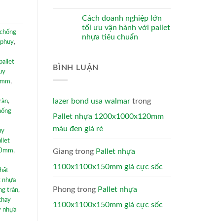
Cách doanh nghiệp lớn
tối ưu vận hành với pallet
 chống
nhựa tiêu chuẩn
 phuy
,
pallet
BÌNH LUẬN
huy
00mm
,
lazer bond usa walmar
trong
ràn
,
hống
Pallet nhựa 1200x1000x120mm
màu đen giá rẻ
uy
llet
Giang
trong
Pallet nhựa
300mm
,
1100x1100x150mm giá cực sốc
chất
t nhựa
Phong
trong
Pallet nhựa
ng tràn
,
khay
1100x1100x150mm giá cực sốc
y nhựa