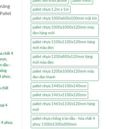
pallet liền khối pl08lk
pallet mesh
 năng
pallet nhựa 1.2m x 1m
Pallet
pallet nhựa 1000x600x100mm mặt kín
pallet nhựa 1000x1000x120mm màu
đen hàng mới
pallet nhựa 1100x1100x120mm hàng
mới màu đen
a chất 4
pallet nhựa 1200x800x120mm hàng
00mm
,
mới màu đen
n dầu -
hống
pallet nhựa 1200x1000x120mm màu
4 phuy
,
đen đan thanh
pallet nhựa 1440x1100x140mm
 chất
pallet nhựa 1465x1100x120mm
pallet nhựa 1465x1100x120mm hàng
oại 4
mới
pallet nhựa chống tràn dầu - hóa chất 4
i 4 phuy
,
phuy 1300x1300x300mm