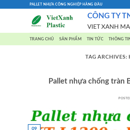
Skip
PALLET NHỰA CÔNG NGHIỆP HÀNG ĐẦU
to
CÔNG TY T
content
VIET XANH M
TRANG CHỦ
SẢN PHẨM
TIN TỨC
THÔNG TI
TAG ARCHIVES:
Pallet nhựa chống tr
POSTE
09