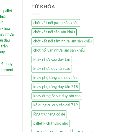
TỪ KHÓA
m
,
pallet
nhựa
t 4
chốt kết nối pallet sân khấu
 - hóa
chốt kết nối sàn sân khấu
hay nhựa
àn dầu -
chốt kết nối tấm nhựa làm sân khấu
 tràn
chốt nối ván nhựa làm sân khấu
phuy
khay nhựa cao duy tân
i 4 phuy
khay nhựa duy tân cao
comment
khay phụ tùng cao duy tân
khay phụ tùng duy tân 718
khay đựng ốc vít duy tân cao
kệ dụng cụ duy tân đại 719
lồng trữ hàng có đế
pallet kích thước nhỏ