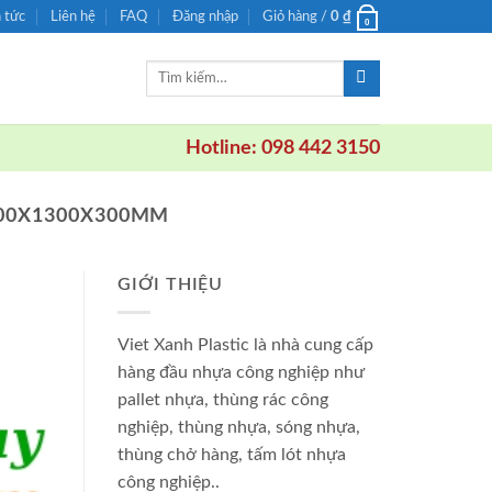
n tức
Liên hệ
FAQ
Đăng nhập
Giỏ hàng /
0
₫
0
Tìm
kiếm:
Hotline: 098 442 3150
00X1300X300MM
GIỚI THIỆU
Viet Xanh Plastic là nhà cung cấp
hàng đầu nhựa công nghiệp như
pallet nhựa, thùng rác công
nghiệp, thùng nhựa, sóng nhựa,
thùng chở hàng, tấm lót nhựa
công nghiệp..