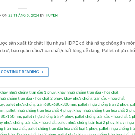
D ON
22 THÁNG 5, 2024
BY
HUYEN
được sản xuất từ chất liệu nhựa HDPE có khả năng chống ăn mò
lưu trữ, bảo quản dầu/hóa chất/chất lỏng dễ dàng. Pallet nhựa ch
CONTINUE READING
→
khay nhựa chống tràn dầu 1 phuy
,
khay nhựa chống tràn dầu - hóa chất
hựa chống tràn dầu - hóa chất 2 phuy
,
khay nhựa chống tràn dầu - hóa chất
huy
,
pallet nhựa chống tràn 680x680x300mm
,
pallet nhựa chống tràn 2 phuy
,
pa
0mm
,
pallet nhựa chống tràn hóa chất 4 phuy
,
khay nhựa chống tràn hóa chất 2 ph
0x680x150mm
,
pallet nhựa chống tràn 4 phuy
,
pallet chống tràn dầu - hóa chất 1 
ay nhựa chống tràn dầu - hóa chất
,
pallet nhựa chống tràn loại 2 phuy
,
khay nhựa
ng tràn hóa chất
,
pallet chống tràn dầu hóa chất loại 1 phuy
,
pallet nhựa chống tr
hống tràn dầu hóa chất loại 2 phuy
,
pallet nhựa
,
khay nhựa chống tràn hóa chất
,
k