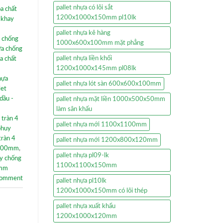
pallet nhựa có lõi sắt
óa chất
1200x1000x150mm pl10lk
,
khay
pallet nhựa kê hàng
 chống
1000x600x100mm mặt phẳng
ựa chống
pallet nhựa liền khối
a chất
1200x1000x145mm pl08lk
hựa
pallet nhựa lót sàn 600x600x100mm
let
dầu -
pallet nhựa mặt liền 1000x500x50mm
làm sân khấu
 tràn 4
pallet nhựa mới 1100x1100mm
phuy
tràn 4
pallet nhựa mới 1200x800x120mm
x300mm
,
pallet nhựa pl09-lk
y chống
1100x1100x150mm
0mm
comment
pallet nhựa pl10lk
1200x1000x150mm có lõi thép
pallet nhựa xuất khẩu
1200x1000x120mm