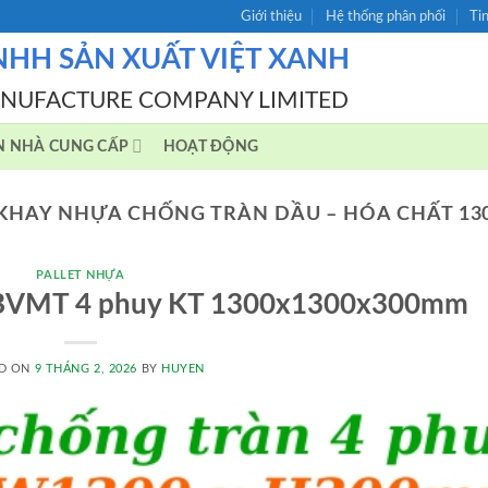
Giới thiệu
Hệ thống phân phối
Ti
NHH SẢN XUẤT VIỆT XANH
ANUFACTURE COMPANY LIMITED
N NHÀ CUNG CẤP
HOẠT ĐỘNG
KHAY NHỰA CHỐNG TRÀN DẦU – HÓA CHẤT 13
PALLET NHỰA
àn BVMT 4 phuy KT 1300x1300x300mm
D ON
9 THÁNG 2, 2026
BY
HUYEN