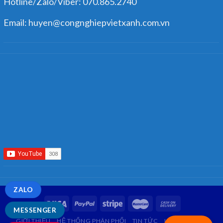
Hotline/Zalo/Viber: 070.865.2740
Email: huyen@congnghiepvietxanh.com.vn
ZALO
MESSENGER
GIỚI THIỆU
HỆ THỐNG PHÂN PHỐI
TIN TỨC
LIÊN HỆ
FAQ