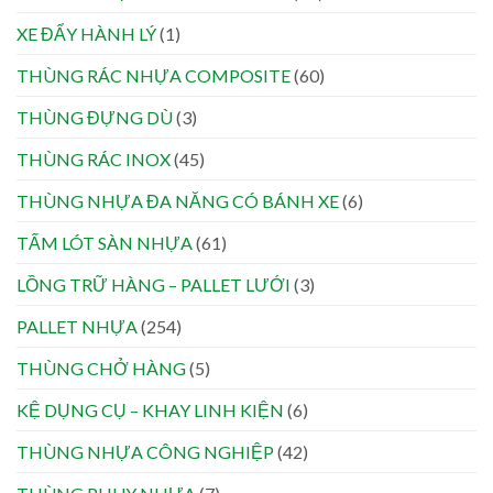
XE ĐẨY HÀNH LÝ
(1)
THÙNG RÁC NHỰA COMPOSITE
(60)
THÙNG ĐỰNG DÙ
(3)
THÙNG RÁC INOX
(45)
THÙNG NHỰA ĐA NĂNG CÓ BÁNH XE
(6)
TẤM LÓT SÀN NHỰA
(61)
LỒNG TRỮ HÀNG – PALLET LƯỚI
(3)
PALLET NHỰA
(254)
THÙNG CHỞ HÀNG
(5)
KỆ DỤNG CỤ – KHAY LINH KIỆN
(6)
THÙNG NHỰA CÔNG NGHIỆP
(42)