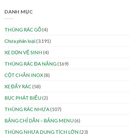
DANH MỤC
THÙNG RÁC GỖ
(4)
Chưa phân loại
(3.191)
XE DỌN VỆ SINH
(4)
THÙNG RÁC ĐA NĂNG
(169)
CỘT CHẮN INOX
(8)
XE ĐẨY RÁC
(58)
BỤC PHÁT BIỂU
(2)
THÙNG RÁC NHỰA
(107)
BẢNG CHỈ DẪN – BẢNG MENU
(6)
THÙNG NHỰA DUNG TÍCH LỚN
(23)