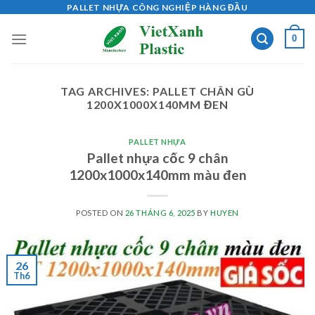
Skip
PALLET NHỰA CÔNG NGHIỆP HÀNG ĐẦU
to
0
content
TAG ARCHIVES:
PALLET CHÂN GÙ
1200X1000X140MM ĐEN
PALLET NHỰA
Pallet nhựa cốc 9 chân
1200x1000x140mm màu đen
POSTED ON
26 THÁNG 6, 2025
BY
HUYEN
26
Th6