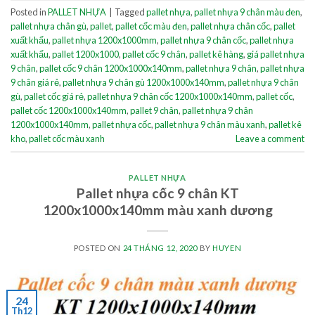
Posted in
PALLET NHỰA
|
Tagged
pallet nhựa
,
pallet nhựa 9 chân màu đen
,
pallet nhựa chân gù
,
pallet
,
pallet cốc màu đen
,
pallet nhựa chân cốc
,
pallet
xuất khẩu
,
pallet nhựa 1200x1000mm
,
pallet nhựa 9 chân cốc
,
pallet nhựa
xuất khẩu
,
pallet 1200x1000
,
pallet cốc 9 chân
,
pallet kê hàng
,
giá pallet nhựa
9 chân
,
pallet cốc 9 chân 1200x1000x140mm
,
pallet nhựa 9 chân
,
pallet nhựa
9 chân giá rẻ
,
pallet nhựa 9 chân gù 1200x1000x140mm
,
pallet nhựa 9 chân
gù
,
pallet cốc giá rẻ
,
pallet nhựa 9 chân cốc 1200x1000x140mm
,
pallet cốc
,
pallet cốc 1200x1000x140mm
,
pallet 9 chân
,
pallet nhựa 9 chân
1200x1000x140mm
,
pallet nhựa cốc
,
pallet nhựa 9 chân màu xanh
,
pallet kê
kho
,
pallet cốc màu xanh
Leave a comment
PALLET NHỰA
Pallet nhựa cốc 9 chân KT
1200x1000x140mm màu xanh dương
POSTED ON
24 THÁNG 12, 2020
BY
HUYEN
24
Th12