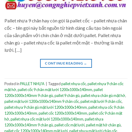
Pallet nhựa 9 chân hay còn gọi là pallet cốc – pallet nhựa chân
cốc – tên gọi này bắt nguồn từ hình dáng cấu tạo bên ngoài
của sản phẩm với chín chân ở mặt dưới pallet. Pallet nhựa
chân gù – pallet nhựa cốc là pallet một mặt – thường là mặt
lưới. […]
CONTINUE READING
→
Posted in
PALLET NHỰA
|
Tagged
pallet nhựa cốc
,
pallet nhựa 9 chân cốc
mặt hở
,
pallet cốc 9 chân mặt lưới 1200x1000x140mm
,
pallet
1200x1000x140mm 9 chân gù
,
pallet 9 chân gù
,
pallet nhựa chân gù mặt hở
,
pallet mặt lưới 1200x1000x140mm 9 chân cốc
,
pallet mặt lưới 9 chân cốc
,
pallet nhựa 9 chân gù mặt lưới 1200x1000x140mm
,
pallet nhựa cốc 9 chân
1200x1000x140mm
,
pallet cốc 1200x1000x140mm
,
pallet cốc 9 chân mặt
hở
,
pallet nhựa cốc mặt lưới 1200x1000x140mm
,
pallet nhựa
1200x1000x140mm 9 chân gù
,
pallet cốc mặt lưới
,
pallet mặt hở chân gù
,
pallet cốc 1200x1000x140mm mặt lưới
,
pallet nhựa mặt lưới chân cốc
,