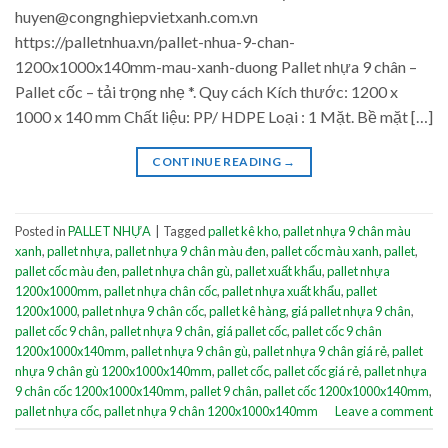
huyen@congnghiepvietxanh.com.vn
https://palletnhua.vn/pallet-nhua-9-chan-
1200x1000x140mm-mau-xanh-duong Pallet nhựa 9 chân –
Pallet cốc – tải trọng nhẹ *. Quy cách Kích thước: 1200 x
1000 x 140 mm Chất liệu: PP/ HDPE Loại : 1 Mặt. Bề mặt […]
CONTINUE READING
→
Posted in
PALLET NHỰA
|
Tagged
pallet kê kho
,
pallet nhựa 9 chân màu
xanh
,
pallet nhựa
,
pallet nhựa 9 chân màu đen
,
pallet cốc màu xanh
,
pallet
,
pallet cốc màu đen
,
pallet nhựa chân gù
,
pallet xuất khẩu
,
pallet nhựa
1200x1000mm
,
pallet nhựa chân cốc
,
pallet nhựa xuất khẩu
,
pallet
1200x1000
,
pallet nhựa 9 chân cốc
,
pallet kê hàng
,
giá pallet nhựa 9 chân
,
pallet cốc 9 chân
,
pallet nhựa 9 chân
,
giá pallet cốc
,
pallet cốc 9 chân
1200x1000x140mm
,
pallet nhựa 9 chân gù
,
pallet nhựa 9 chân giá rẻ
,
pallet
nhựa 9 chân gù 1200x1000x140mm
,
pallet cốc
,
pallet cốc giá rẻ
,
pallet nhựa
9 chân cốc 1200x1000x140mm
,
pallet 9 chân
,
pallet cốc 1200x1000x140mm
,
pallet nhựa cốc
,
pallet nhựa 9 chân 1200x1000x140mm
Leave a comment