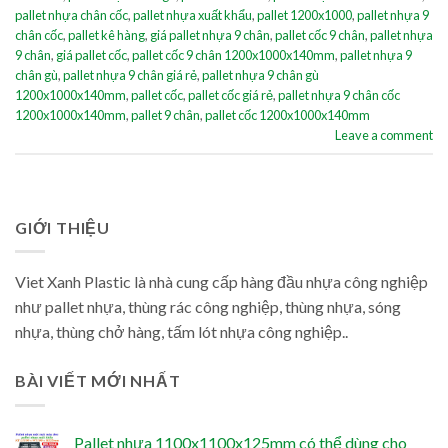
pallet nhựa chân cốc
,
pallet nhựa xuất khẩu
,
pallet 1200x1000
,
pallet nhựa 9
chân cốc
,
pallet kê hàng
,
giá pallet nhựa 9 chân
,
pallet cốc 9 chân
,
pallet nhựa
9 chân
,
giá pallet cốc
,
pallet cốc 9 chân 1200x1000x140mm
,
pallet nhựa 9
chân gù
,
pallet nhựa 9 chân giá rẻ
,
pallet nhựa 9 chân gù
1200x1000x140mm
,
pallet cốc
,
pallet cốc giá rẻ
,
pallet nhựa 9 chân cốc
1200x1000x140mm
,
pallet 9 chân
,
pallet cốc 1200x1000x140mm
Leave a comment
GIỚI THIỆU
Viet Xanh Plastic là nhà cung cấp hàng đầu nhựa công nghiệp
như pallet nhựa, thùng rác công nghiệp, thùng nhựa, sóng
nhựa, thùng chở hàng, tấm lót nhựa công nghiệp..
BÀI VIẾT MỚI NHẤT
Pallet nhựa 1100x1100x125mm có thể dùng cho