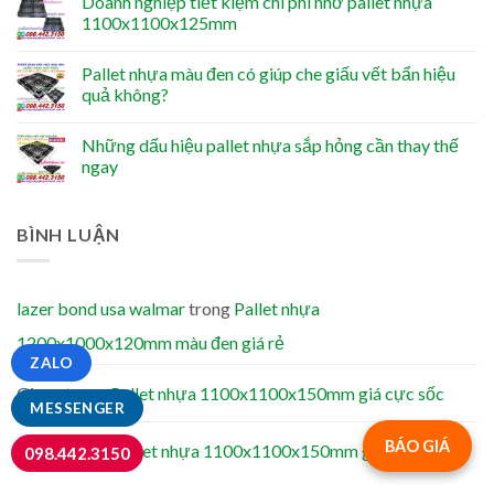
Doanh nghiệp tiết kiệm chi phí nhờ pallet nhựa
1100x1100x125mm
Pallet nhựa màu đen có giúp che giấu vết bẩn hiệu
quả không?
Những dấu hiệu pallet nhựa sắp hỏng cần thay thế
ngay
BÌNH LUẬN
lazer bond usa walmar
trong
Pallet nhựa
1200x1000x120mm màu đen giá rẻ
ZALO
Giang
trong
Pallet nhựa 1100x1100x150mm giá cực sốc
MESSENGER
BÁO GIÁ
Phong
trong
Pallet nhựa 1100x1100x150mm giá cực sốc
098.442.3150