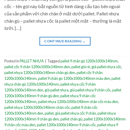
cốc – tên gọi này bắt nguồn từ hình dáng cấu tạo bên ngoài
của sản phẩm với chín chân ở mặt dưới pallet. Pallet nhựa
chân gù – pallet nhựa cốc là pallet một mặt – thường là mặt
lưới. […]
CONTINUE READING
→
Posted in
PALLET NHỰA
|
Tagged
pallet 9 chân gù 1200x1000x140mm
,
pallet cốc 9 chân 1200x1000x140mm đen
,
pallet giá rẻ
,
giá pallet nhựa cốc
,
pallet nhựa 1200x1000x140mm chân gù đen
,
pallet cốc 9 chân
1200x1000x140mm
,
pallet 9 chân gù 1200x1000x140mm màu đen
,
pallet
nhựa chân gù 1200x1000x140mm
,
pallet nhựa cốc 9 chân
1200x1000x140mm đen
,
giá pallet nhựa
,
giá pallet nhựa 9 chân cốc
,
pallet
1200x1000x140mm 9 chân gù đen
,
pallet nhựa 9 chân cốc
1200x1000x140mm
,
pallet nhựa 1200x1000x140mm chân cốc màu đen
,
pallet nhựa 1200x1000x140mm chân cốc
,
pallet 9 chân cốc
1200x1000x140mm đen
,
pallet
,
giá pallet nhựa cốc 9 chân
,
pallet nhựa
1200x1000x140mm 9 chân gù đen
,
pallet chân gù
,
pallet 1200x1000x140mm
9 chân cốc màu đen
,
pallet 1200x1000x140mm 9 chân cốc
,
pallet nhựa 9