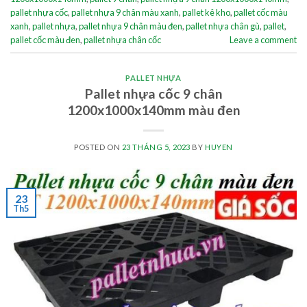
pallet nhựa cốc
,
pallet nhựa 9 chân màu xanh
,
pallet kê kho
,
pallet cốc màu
xanh
,
pallet nhựa
,
pallet nhựa 9 chân màu đen
,
pallet nhựa chân gù
,
pallet
,
pallet cốc màu đen
,
pallet nhựa chân cốc
Leave a comment
PALLET NHỰA
Pallet nhựa cốc 9 chân
1200x1000x140mm màu đen
POSTED ON
23 THÁNG 5, 2023
BY
HUYEN
23
Th5