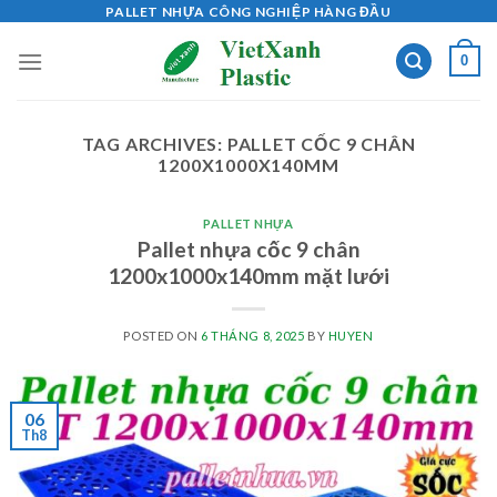
Skip
PALLET NHỰA CÔNG NGHIỆP HÀNG ĐẦU
to
0
content
TAG ARCHIVES:
PALLET CỐC 9 CHÂN
1200X1000X140MM
PALLET NHỰA
Pallet nhựa cốc 9 chân
1200x1000x140mm mặt lưới
POSTED ON
6 THÁNG 8, 2025
BY
HUYEN
06
Th8