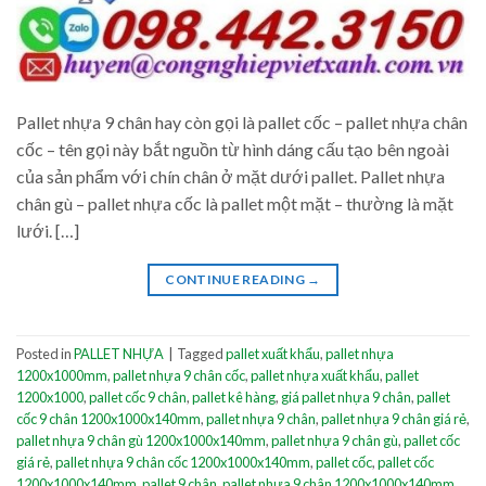
Pallet nhựa 9 chân hay còn gọi là pallet cốc – pallet nhựa chân
cốc – tên gọi này bắt nguồn từ hình dáng cấu tạo bên ngoài
của sản phẩm với chín chân ở mặt dưới pallet. Pallet nhựa
chân gù – pallet nhựa cốc là pallet một mặt – thường là mặt
lưới. […]
CONTINUE READING
→
Posted in
PALLET NHỰA
|
Tagged
pallet xuất khẩu
,
pallet nhựa
1200x1000mm
,
pallet nhựa 9 chân cốc
,
pallet nhựa xuất khẩu
,
pallet
1200x1000
,
pallet cốc 9 chân
,
pallet kê hàng
,
giá pallet nhựa 9 chân
,
pallet
cốc 9 chân 1200x1000x140mm
,
pallet nhựa 9 chân
,
pallet nhựa 9 chân giá rẻ
,
pallet nhựa 9 chân gù 1200x1000x140mm
,
pallet nhựa 9 chân gù
,
pallet cốc
giá rẻ
,
pallet nhựa 9 chân cốc 1200x1000x140mm
,
pallet cốc
,
pallet cốc
1200x1000x140mm
,
pallet 9 chân
,
pallet nhựa 9 chân 1200x1000x140mm
,