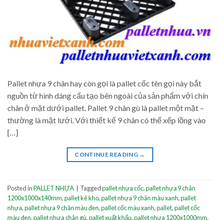
Pallet nhựa 9 chân hay còn gọi là pallet cốc tên gọi này bắt
nguồn từ hình dáng cấu tạo bên ngoài của sản phẩm với chín
chân ở mặt dưới pallet. Pallet 9 chân gù là pallet một mặt –
thường là mặt lưới. Với thiết kế 9 chân có thể xếp lồng vào
[…]
CONTINUE READING
→
Posted in
PALLET NHỰA
|
Tagged
pallet nhựa cốc
,
pallet nhựa 9 chân
1200x1000x140mm
,
pallet kê kho
,
pallet nhựa 9 chân màu xanh
,
pallet
nhựa
,
pallet nhựa 9 chân màu đen
,
pallet cốc màu xanh
,
pallet
,
pallet cốc
màu đen
,
pallet nhựa chân gù
,
pallet xuất khẩu
,
pallet nhựa 1200x1000mm
,