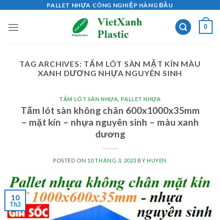
Skip
PALLET NHỰA CÔNG NGHIỆP HÀNG ĐẦU
to
0
content
TAG ARCHIVES:
TẤM LÓT SÀN MẶT KÍN MÀU
XANH DƯƠNG NHỰA NGUYÊN SINH
TẤM LÓT SÀN NHỰA
,
PALLET NHỰA
Tấm lót sàn không chân 600x1000x35mm
– mặt kín – nhựa nguyên sinh – màu xanh
dương
POSTED ON
10 THÁNG 3, 2023
BY
HUYEN
10
Th3