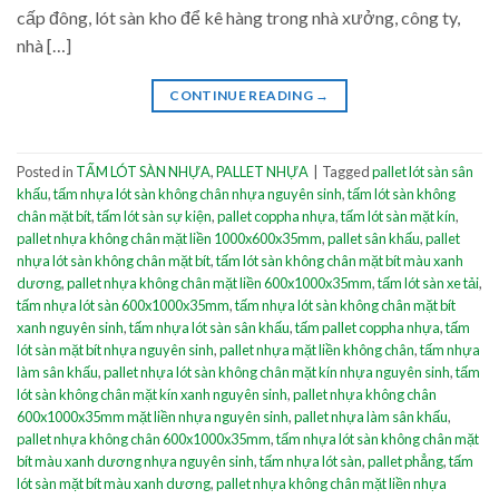
cấp đông, lót sàn kho để kê hàng trong nhà xưởng, công ty,
nhà […]
CONTINUE READING
→
Posted in
TẤM LÓT SÀN NHỰA
,
PALLET NHỰA
|
Tagged
pallet lót sàn sân
khấu
,
tấm nhựa lót sàn không chân nhựa nguyên sinh
,
tấm lót sàn không
chân mặt bít
,
tấm lót sàn sự kiện
,
pallet coppha nhựa
,
tấm lót sàn mặt kín
,
pallet nhựa không chân mặt liền 1000x600x35mm
,
pallet sân khấu
,
pallet
nhựa lót sàn không chân mặt bít
,
tấm lót sàn không chân mặt bít màu xanh
dương
,
pallet nhựa không chân mặt liền 600x1000x35mm
,
tấm lót sàn xe tải
,
tấm nhựa lót sàn 600x1000x35mm
,
tấm nhựa lót sàn không chân mặt bít
xanh nguyên sinh
,
tấm nhựa lót sàn sân khấu
,
tấm pallet coppha nhựa
,
tấm
lót sàn mặt bít nhựa nguyên sinh
,
pallet nhựa mặt liền không chân
,
tấm nhựa
làm sân khấu
,
pallet nhựa lót sàn không chân mặt kín nhựa nguyên sinh
,
tấm
lót sàn không chân mặt kín xanh nguyên sinh
,
pallet nhựa không chân
600x1000x35mm mặt liền nhựa nguyên sinh
,
pallet nhựa làm sân khấu
,
pallet nhựa không chân 600x1000x35mm
,
tấm nhựa lót sàn không chân mặt
bít màu xanh dương nhựa nguyên sinh
,
tấm nhựa lót sàn
,
pallet phẳng
,
tấm
lót sàn mặt bít màu xanh dương
,
pallet nhựa không chân mặt liền nhựa