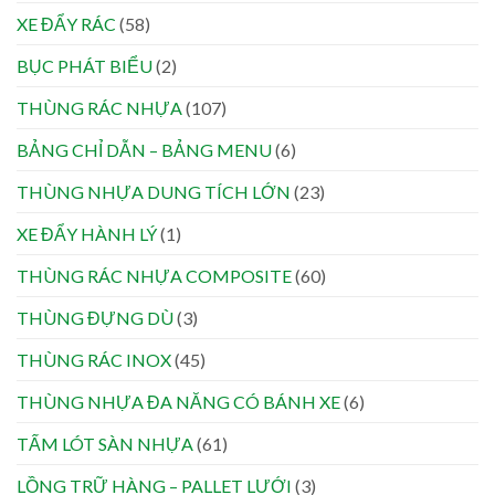
XE ĐẨY RÁC
(58)
BỤC PHÁT BIỂU
(2)
THÙNG RÁC NHỰA
(107)
BẢNG CHỈ DẪN – BẢNG MENU
(6)
THÙNG NHỰA DUNG TÍCH LỚN
(23)
XE ĐẨY HÀNH LÝ
(1)
THÙNG RÁC NHỰA COMPOSITE
(60)
THÙNG ĐỰNG DÙ
(3)
THÙNG RÁC INOX
(45)
THÙNG NHỰA ĐA NĂNG CÓ BÁNH XE
(6)
TẤM LÓT SÀN NHỰA
(61)
LỒNG TRỮ HÀNG – PALLET LƯỚI
(3)