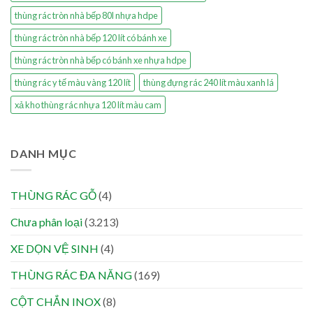
thùng rác tròn nhà bếp 80l nhựa hdpe
thùng rác tròn nhà bếp 120 lít có bánh xe
thùng rác tròn nhà bếp có bánh xe nhựa hdpe
thùng rác y tế màu vàng 120 lít
thùng đựng rác 240 lít màu xanh lá
xả kho thùng rác nhựa 120 lít màu cam
DANH MỤC
THÙNG RÁC GỖ
(4)
Chưa phân loại
(3.213)
XE DỌN VỆ SINH
(4)
THÙNG RÁC ĐA NĂNG
(169)
CỘT CHẮN INOX
(8)