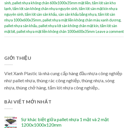
sinh
,
pallet nhựa không chân 600x1000x35mm mặt liền
,
tấm lót sàn kho
lạnh
,
tấm lót sàn không chân nhựa nguyên sinh
,
tấm lót sàn mặt kín nhựa
nguyên sinh
,
tấm lót sàn sân khấu
,
sàn sân khấu bằng nhựa
,
tấm lót sàn
nhựa 1000x600x35mm
,
pallet nhựa mặt liền không chân màu xanh dương
,
pallet nhựa sân khấu
,
pallet nhựa lót sàn không chân mặt kín
,
tấm lót sàn
mặt bít
,
pallet nhựa mặt liền không chân 1000x600x35mm
Leave a comment
GIỚI THIỆU
Viet Xanh Plastic là nhà cung cấp hàng đầu nhựa công nghiệp
như pallet nhựa, thùng rác công nghiệp, thùng nhựa, sóng
nhựa, thùng chở hàng, tấm lót nhựa công nghiệp..
BÀI VIẾT MỚI NHẤT
Sự khác biệt giữa pallet nhựa 1 mặt và 2 mặt
1200x1000x120mm