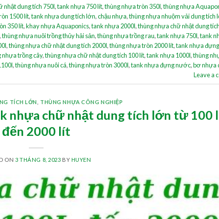
 nhật dung tích 750l
,
tank nhựa 750 lít
,
thùng nhựa tròn 350l
,
thùng nhựa Aquapo
òn 1500 lít
,
tank nhựa dung tích lớn
,
chậu nhựa
,
thùng nhựa nhuộm vải dung tích 
n 350 lít
,
khay nhựa Aquaponics
,
tank nhựa 2000l
,
thùng nhựa chữ nhật dung tíc
,
thùng nhựa nuôi trồng thủy hải sản
,
thùng nhựa trồng rau
,
tank nhựa 750l
,
tank n
00l
,
thùng nhựa chữ nhật dung tích 2000l
,
thùng nhựa tròn 2000 lít
,
tank nhựa đựng
 nhựa trồng cây
,
thùng nhựa chữ nhật dung tích 100 lít
,
tank nhựa 1000l
,
thùng nh
1100l
,
thùng nhựa nuôi cá
,
thùng nhựa tròn 3000l
,
tank nhựa đựng nước
,
bơ nhựa 
Leave a
NG TÍCH LỚN
,
THÙNG NHỰA CÔNG NGHIỆP
 nhựa chữ nhật dung tích lớn từ 100 l
đến 2000 lít
ED ON
3 THÁNG 8, 2023
BY
HUYEN