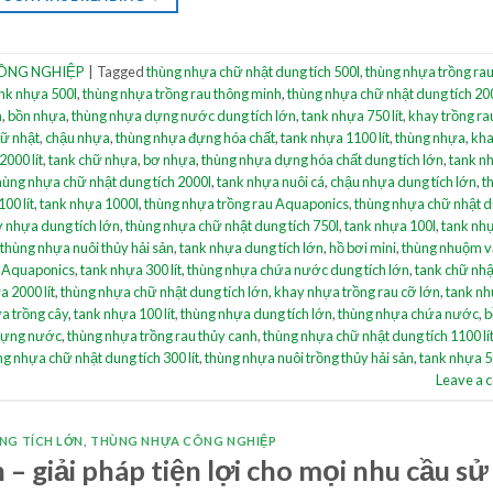
ÔNG NGHIỆP
|
Tagged
thùng nhựa chữ nhật dung tích 500l
,
thùng nhựa trồng ra
nk nhựa 500l
,
thùng nhựa trồng rau thông minh
,
thùng nhựa chữ nhật dung tích 200 
h
,
bồn nhựa
,
thùng nhựa dựng nước dung tích lớn
,
tank nhựa 750 lít
,
khay trồng ra
ữ nhật
,
chậu nhựa
,
thùng nhựa đựng hóa chất
,
tank nhựa 1100 lít
,
thùng nhựa
,
kha
2000 lít
,
tank chữ nhựa
,
bơ nhựa
,
thùng nhựa dựng hóa chất dung tích lớn
,
tank n
hùng nhựa chữ nhật dung tích 2000l
,
tank nhựa nuôi cá
,
chậu nhựa dung tích lớn
,
t
00 lít
,
tank nhựa 1000l
,
thùng nhựa trồng rau Aquaponics
,
thùng nhựa chữ nhật d
 nhựa dung tích lớn
,
thùng nhựa chữ nhật dung tích 750l
,
tank nhựa 100l
,
tank nh
thùng nhựa nuôi thủy hải sản
,
tank nhựa dung tích lớn
,
hồ bơi mini
,
thùng nhuộm v
 Aquaponics
,
tank nhựa 300 lít
,
thùng nhựa chứa nước dung tích lớn
,
tank chữ nh
a 2000 lít
,
thùng nhựa chữ nhật dung tích lớn
,
khay nhựa trồng rau cỡ lớn
,
tank nh
a trồng cây
,
tank nhựa 100 lít
,
thùng nhựa dung tích lớn
,
thùng nhựa chứa nước
,
b
đựng nước
,
thùng nhựa trồng rau thủy canh
,
thùng nhựa chữ nhật dung tích 1100 lí
g nhựa chữ nhật dung tích 300 lít
,
thùng nhựa nuôi trồng thủy hải sản
,
tank nhựa 50
Leave a
NG TÍCH LỚN
,
THÙNG NHỰA CÔNG NGHIỆP
– giải pháp tiện lợi cho mọi nhu cầu sử