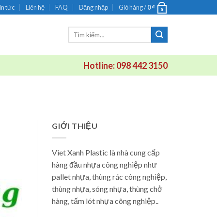
in tức
Liên hệ
FAQ
Đăng nhập
Giỏ hàng /
0
₫
0
Tìm
kiếm:
Hotline: 098 442 3150
GIỚI THIỆU
Viet Xanh Plastic là nhà cung cấp
hàng đầu nhựa công nghiệp như
pallet nhựa, thùng rác công nghiệp,
thùng nhựa, sóng nhựa, thùng chở
hàng, tấm lót nhựa công nghiệp..