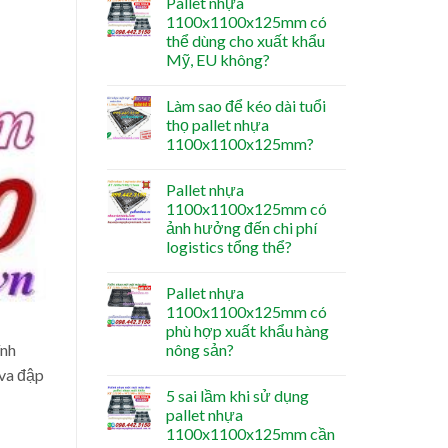
Pallet nhựa
1100x1100x125mm có
thể dùng cho xuất khẩu
Mỹ, EU không?
Làm sao để kéo dài tuổi
thọ pallet nhựa
1100x1100x125mm?
Pallet nhựa
1100x1100x125mm có
ảnh hưởng đến chi phí
logistics tổng thể?
Pallet nhựa
1100x1100x125mm có
phù hợp xuất khẩu hàng
ính
nông sản?
 va đập
5 sai lầm khi sử dụng
pallet nhựa
1100x1100x125mm cần