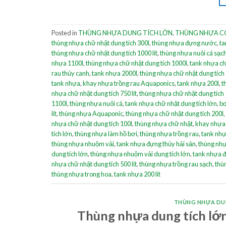
Posted in
THÙNG NHỰA DUNG TÍCH LỚN
,
THÙNG NHỰA C
thùng nhựa chữ nhật dung tích 300l
,
thùng nhựa đựng nước
,
ta
thùng nhựa chữ nhật dung tích 1000 lít
,
thùng nhựa nuôi cá sạc
nhựa 1100l
,
thùng nhựa chữ nhật dung tích 1000l
,
tank nhựa ch
rau thủy canh
,
tank nhựa 2000l
,
thùng nhựa chữ nhật dung tích 
tank nhựa
,
khay nhựa trồng rau Aquaponics
,
tank nhựa 200l
,
t
nhựa chữ nhật dung tích 750 lít
,
thùng nhựa chữ nhật dung tích 1
1100l
,
thùng nhựa nuôi cá
,
tank nhựa chữ nhật dung tích lớn
,
bơ
lít
,
thùng nhựa Aquaponic
,
thùng nhựa chữ nhật dung tích 200l
,
nhựa chữ nhật dung tích 100l
,
thùng nhựa chữ nhật
,
khay nhựa
tích lớn
,
thùng nhựa làm hồ bơi
,
thùng nhựa trồng rau
,
tank nhự
thùng nhựa nhuộm vải
,
tank nhựa đựng thủy hải sản
,
thùng nhự
dung tích lớn
,
thùng nhựa nhuộm vải dung tích lớn
,
tank nhựa 
nhựa chữ nhật dung tích 500 lít
,
thùng nhựa trồng rau sạch
,
thùn
thùng nhựa trong hoa
,
tank nhựa 200 lít
THÙNG NHỰA DU
Thùng nhựa dung tích lớn 