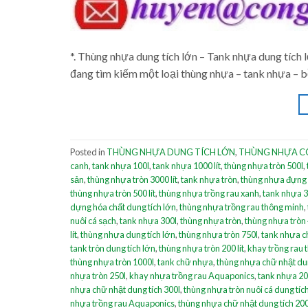
*. Thùng nhựa dung tích lớn – Tank nhựa dung tích lớ
đang tìm kiếm một loại thùng nhựa – tank nhựa – b
Posted in
THÙNG NHỰA DUNG TÍCH LỚN
,
THÙNG NHỰA C
canh
,
tank nhựa 100l
,
tank nhựa 1000 lít
,
thùng nhựa tròn 500l
,
sản
,
thùng nhựa tròn 3000 lít
,
tank nhựa tròn
,
thùng nhựa đựng 
thùng nhựa tròn 500 lít
,
thùng nhựa trồng rau xanh
,
tank nhựa 30
dựng hóa chất dung tích lớn
,
thùng nhựa trồng rau thông minh
,
nuôi cá sạch
,
tank nhựa 300l
,
thùng nhựa tròn
,
thùng nhựa tròn 
lít
,
thùng nhựa dung tích lớn
,
thùng nhựa tròn 750l
,
tank nhựa c
tank tròn dung tích lớn
,
thùng nhựa tròn 200 lít
,
khay trồng rau 
thùng nhựa tròn 1000l
,
tank chữ nhựa
,
thùng nhựa chữ nhật dung
nhựa tròn 250l
,
khay nhựa trồng rau Aquaponics
,
tank nhựa 200
nhựa chữ nhật dung tích 300l
,
thùng nhựa tròn nuôi cá dung tíc
nhựa trồng rau Aquaponics
,
thùng nhựa chữ nhật dung tích 200 