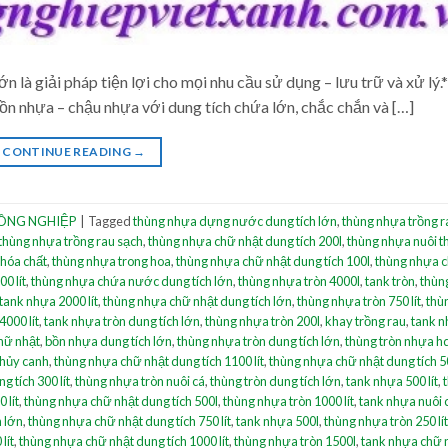
n là giải pháp tiện lợi cho mọi nhu cầu sử dụng – lưu trữ và xử lý.*
ồn nhựa – chậu nhựa với dung tích chứa lớn, chắc chắn và […]
CONTINUE READING
→
ÔNG NGHIỆP
|
Tagged
thùng nhựa dựng nước dung tích lớn
,
thùng nhựa trồng r
thùng nhựa trồng rau sạch
,
thùng nhựa chữ nhật dung tích 200l
,
thùng nhựa nuôi t
hóa chất
,
thùng nhựa trong hoa
,
thùng nhựa chữ nhật dung tích 100l
,
thùng nhựa c
0 lít
,
thùng nhựa chứa nước dung tích lớn
,
thùng nhựa tròn 4000l
,
tank tròn
,
thùn
tank nhựa 2000 lít
,
thùng nhựa chữ nhật dung tích lớn
,
thùng nhựa tròn 750 lít
,
thù
4000 lít
,
tank nhựa tròn dung tích lớn
,
thùng nhựa tròn 200l
,
khay trồng rau
,
tank n
hữ nhật
,
bồn nhựa dung tích lớn
,
thùng nhựa tròn dung tích lớn
,
thùng tròn nhựa h
thủy canh
,
thùng nhựa chữ nhật dung tích 1100 lít
,
thùng nhựa chữ nhật dung tích 50
 tích 300 lít
,
thùng nhựa tròn nuôi cá
,
thùng tròn dung tích lớn
,
tank nhựa 500 lít
,
 lít
,
thùng nhựa chữ nhật dung tích 500l
,
thùng nhựa tròn 1000 lít
,
tank nhựa nuôi 
h lớn
,
thùng nhựa chữ nhật dung tích 750 lít
,
tank nhựa 500l
,
thùng nhựa tròn 250 lít
lít
,
thùng nhựa chữ nhật dung tích 1000 lít
,
thùng nhựa tròn 1500l
,
tank nhựa chữ 