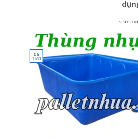
dụng
POSTED O
06
Th11