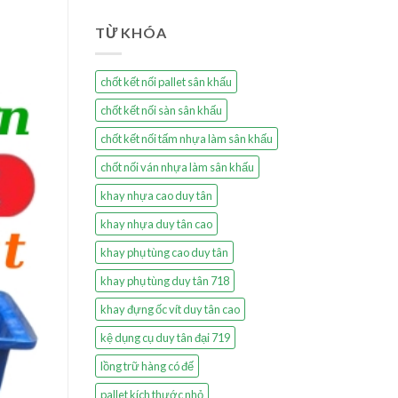
TỪ KHÓA
chốt kết nối pallet sân khấu
chốt kết nối sàn sân khấu
chốt kết nối tấm nhựa làm sân khấu
chốt nối ván nhựa làm sân khấu
khay nhựa cao duy tân
khay nhựa duy tân cao
khay phụ tùng cao duy tân
khay phụ tùng duy tân 718
khay đựng ốc vít duy tân cao
kệ dụng cụ duy tân đại 719
lồng trữ hàng có đế
pallet kích thước nhỏ