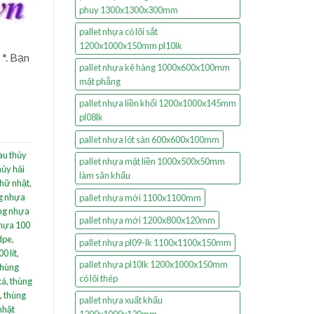
phuy 1300x1300x300mm
pallet nhựa có lõi sắt
1200x1000x150mm pl10lk
 *. Bạn
pallet nhựa kê hàng 1000x600x100mm
mặt phẳng
pallet nhựa liền khối 1200x1000x145mm
pl08lk
pallet nhựa lót sàn 600x600x100mm
au thủy
pallet nhựa mặt liền 1000x500x50mm
hủy hải
làm sân khấu
hữ nhật
,
g nhựa
pallet nhựa mới 1100x1100mm
ng nhựa
pallet nhựa mới 1200x800x120mm
hựa 100
dpe
,
pallet nhựa pl09-lk 1100x1100x150mm
0 lít
,
pallet nhựa pl10lk 1200x1000x150mm
thùng
có lõi thép
cá
,
thùng
,
thùng
pallet nhựa xuất khẩu
nhật