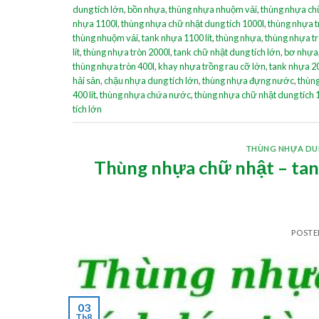
dung tích lớn
,
bồn nhựa
,
thùng nhựa nhuộm vải
,
thùng nhựa chữ
nhựa 1100l
,
thùng nhựa chữ nhật dung tích 1000l
,
thùng nhựa tr
thùng nhuộm vải
,
tank nhựa 1100 lít
,
thùng nhựa
,
thùng nhựa trò
lít
,
thùng nhựa tròn 2000l
,
tank chữ nhật dung tích lớn
,
bơ nhựa
thùng nhựa tròn 400l
,
khay nhựa trồng rau cỡ lớn
,
tank nhựa 2
hải sản
,
chậu nhựa dung tích lớn
,
thùng nhựa đựng nước
,
thùng
400 lít
,
thùng nhựa chứa nước
,
thùng nhựa chữ nhật dung tích 
tích lớn
THÙNG NHỰA DU
Thùng nhựa chữ nhật – tank
POST
03
Th8