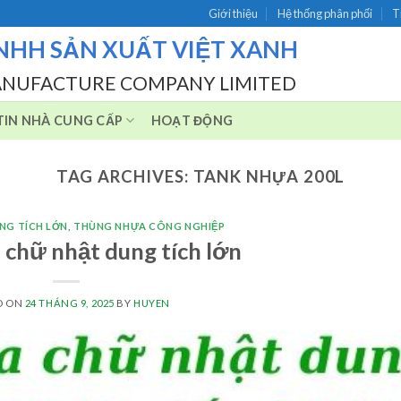
Giới thiệu
Hệ thống phân phối
T
NHH SẢN XUẤT VIỆT XANH
ANUFACTURE COMPANY LIMITED
IN NHÀ CUNG CẤP
HOẠT ĐỘNG
TAG ARCHIVES:
TANK NHỰA 200L
NG TÍCH LỚN
,
THÙNG NHỰA CÔNG NGHIỆP
 chữ nhật dung tích lớn
D ON
24 THÁNG 9, 2025
BY
HUYEN