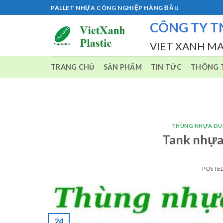
Skip
PALLET NHỰA CÔNG NGHIỆP HÀNG ĐẦU
to
CÔNG TY T
content
VIET XANH M
TRANG CHỦ
SẢN PHẨM
TIN TỨC
THÔNG T
THÙNG NHỰA DU
Tank nhựa
POSTE
24