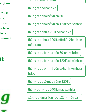
1200x1000x120mm
nic
,
tank
thùng rác có bánh xe
lớn
,
h 2000
thùng rác nhà bếp tròn 80l
hựa
,
 thủy
thùng rác nhà bếp tròn 120 lít có bánh xe
ựa tròn
thùng rác nhựa 90 lít có bánh xe
dung
 comment
thùng rác nhựa 120 lít nắp kín 2 bánh xe
màu cam
thùng rác tròn nhà bếp 80l nhựa hdpe
ít
thùng rác tròn nhà bếp 120 lít có bánh xe
thùng rác tròn nhà bếp có bánh xe nhựa
hdpe
thùng rác y tế màu vàng 120 lít
thùng đựng rác 240 lít màu xanh lá
xả kho thùng rác nhựa 120 lít màu cam