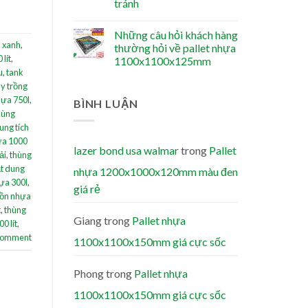
tránh
Những câu hỏi khách hàng
u xanh
,
thường hỏi về pallet nhựa
lít
,
1100x1100x125mm
u
,
tank
y trồng
hựa 750l
,
BÌNH LUẬN
hùng
ung tích
ựa 1000
lazer bond usa walmar
trong
Pallet
ải
,
thùng
ật dung
nhựa 1200x1000x120mm màu đen
ựa 300l
,
giá rẻ
ồn nhựa
t
,
thùng
Giang
trong
Pallet nhựa
0 lít
,
 comment
1100x1100x150mm giá cực sốc
Phong
trong
Pallet nhựa
1100x1100x150mm giá cực sốc