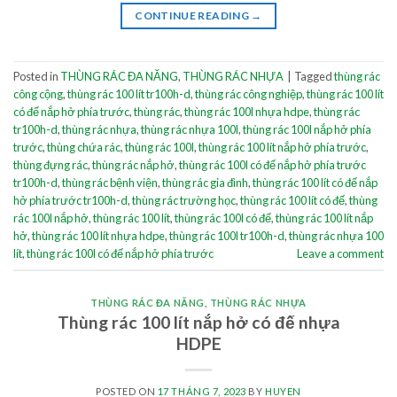
CONTINUE READING
→
Posted in
THÙNG RÁC ĐA NĂNG
,
THÙNG RÁC NHỰA
|
Tagged
thùng rác
công cộng
,
thùng rác 100 lít tr100h-d
,
thùng rác công nghiệp
,
thùng rác 100 lít
có đế nắp hở phía trước
,
thùng rác
,
thùng rác 100l nhựa hdpe
,
thùng rác
tr100h-d
,
thùng rác nhựa
,
thùng rác nhựa 100l
,
thùng rác 100l nắp hở phía
trước
,
thùng chứa rác
,
thùng rác 100l
,
thùng rác 100 lít nắp hở phía trước
,
thùng đựng rác
,
thùng rác nắp hở
,
thùng rác 100l có đế nắp hở phía trước
tr100h-d
,
thùng rác bệnh viện
,
thùng rác gia đình
,
thùng rác 100 lít có đế nắp
hở phía trước tr100h-d
,
thùng rác trường học
,
thùng rác 100 lít có đế
,
thùng
rác 100l nắp hở
,
thùng rác 100 lít
,
thùng rác 100l có đế
,
thùng rác 100 lít nắp
hở
,
thùng rác 100 lít nhựa hdpe
,
thùng rác 100l tr100h-d
,
thùng rác nhựa 100
lít
,
thùng rác 100l có đế nắp hở phía trước
Leave a comment
THÙNG RÁC ĐA NĂNG
,
THÙNG RÁC NHỰA
Thùng rác 100 lít nắp hở có đế nhựa
HDPE
POSTED ON
17 THÁNG 7, 2023
BY
HUYEN