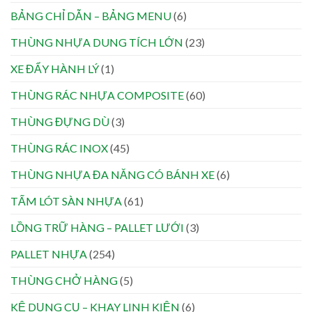
BẢNG CHỈ DẪN – BẢNG MENU
(6)
THÙNG NHỰA DUNG TÍCH LỚN
(23)
XE ĐẨY HÀNH LÝ
(1)
THÙNG RÁC NHỰA COMPOSITE
(60)
THÙNG ĐỰNG DÙ
(3)
THÙNG RÁC INOX
(45)
THÙNG NHỰA ĐA NĂNG CÓ BÁNH XE
(6)
TẤM LÓT SÀN NHỰA
(61)
LỒNG TRỮ HÀNG – PALLET LƯỚI
(3)
PALLET NHỰA
(254)
THÙNG CHỞ HÀNG
(5)
KỆ DỤNG CỤ – KHAY LINH KIỆN
(6)