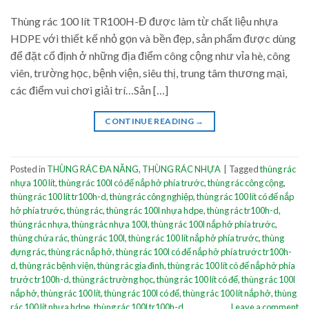
Thùng rác 100 lít TR100H-Đ được làm từ chất liệu nhựa
HDPE với thiết kế nhỏ gọn và bền đẹp, sản phẩm được dùng
để đặt cố định ở những địa điểm công cộng như vỉa hè, công
viên, trường học, bệnh viện, siêu thị, trung tâm thương mại,
các điểm vui chơi giải trí…Sản […]
CONTINUE READING
→
Posted in
THÙNG RÁC ĐA NĂNG
,
THÙNG RÁC NHỰA
|
Tagged
thùng rác
nhựa 100 lít
,
thùng rác 100l có đế nắp hở phía trước
,
thùng rác công cộng
,
thùng rác 100 lít tr100h-d
,
thùng rác công nghiệp
,
thùng rác 100 lít có đế nắp
hở phía trước
,
thùng rác
,
thùng rác 100l nhựa hdpe
,
thùng rác tr100h-d
,
thùng rác nhựa
,
thùng rác nhựa 100l
,
thùng rác 100l nắp hở phía trước
,
thùng chứa rác
,
thùng rác 100l
,
thùng rác 100 lít nắp hở phía trước
,
thùng
đựng rác
,
thùng rác nắp hở
,
thùng rác 100l có đế nắp hở phía trước tr100h-
d
,
thùng rác bệnh viện
,
thùng rác gia đình
,
thùng rác 100 lít có đế nắp hở phía
trước tr100h-d
,
thùng rác trường học
,
thùng rác 100 lít có đế
,
thùng rác 100l
nắp hở
,
thùng rác 100 lít
,
thùng rác 100l có đế
,
thùng rác 100 lít nắp hở
,
thùng
rác 100 lít nhựa hdpe
,
thùng rác 100l tr100h-d
Leave a comment