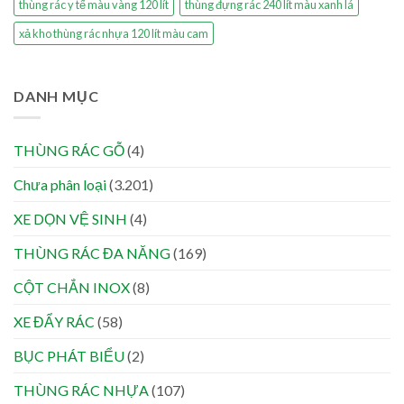
thùng rác y tế màu vàng 120 lít
thùng đựng rác 240 lít màu xanh lá
xả kho thùng rác nhựa 120 lít màu cam
DANH MỤC
THÙNG RÁC GỖ
(4)
Chưa phân loại
(3.201)
XE DỌN VỆ SINH
(4)
THÙNG RÁC ĐA NĂNG
(169)
CỘT CHẮN INOX
(8)
XE ĐẨY RÁC
(58)
BỤC PHÁT BIỂU
(2)
THÙNG RÁC NHỰA
(107)