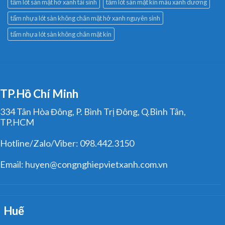
tấm lót sàn mặt hở xanh tái sinh
tấm lót sàn mặt kín màu xanh dương
tấm nhựa lót sàn không chân mặt hở xanh nguyên sinh
tấm nhựa lót sàn không chân mặt kín
TP.Hồ Chí Minh
334 Tân Hòa Đông, P. Bình Trị Đông, Q.Bình Tân,
TP.HCM
Hotline/Zalo/Viber: 098.442.3150
Email: huyen@congnghiepvietxanh.com.vn
Huế