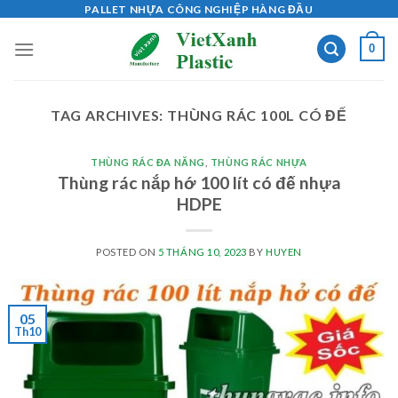
Skip
PALLET NHỰA CÔNG NGHIỆP HÀNG ĐẦU
to
0
content
TAG ARCHIVES:
THÙNG RÁC 100L CÓ ĐẾ
THÙNG RÁC ĐA NĂNG
,
THÙNG RÁC NHỰA
Thùng rác nắp hớ 100 lít có đế nhựa
HDPE
POSTED ON
5 THÁNG 10, 2023
BY
HUYEN
05
Th10