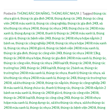
Posted in
THÙNG RÁC ĐA NĂNG
,
THÙNG RÁC NHỰA
|
Tagged
thùng rác
nhựa giá rẻ
,
thùng rác gia đình 240 lít
,
thùng đựng rác 240l
,
thùng rác công
viên 240 lít màu xanh lá
,
thùng rác công nghiệp
,
thùng rác gia đình 240l
,
xả
kho thùng rác nhựa 240 lít
,
thùng rác nhựa 240l
,
thùng chứa rác 240 lít màu
xanh lá
,
thùng đựng rác 240 lít
,
thanh lý thùng rác 240 lít màu xanh lá
,
thùng
rác giá rẻ
,
thùng rác bệnh viện 240l
,
thùng rác 240 lít nhựa hdpe nắp kín 2
bánh xe
,
thùng rác công nghiệp 240 lít
,
thùng rác nhựa hdpe 240 lít màu xanh
lá
,
thùng rác nhựa 240 lít giá rẻ
,
thùng rác bệnh viện 240 lít màu xanh lá
,
thùng rác gia đình
,
thùng rác công viên 240l
,
thùng rác nhựa 240 lít 13kg
,
thùng rác 240 lít nhựa hdpe
,
thùng rác gia đình 240 lít màu xanh lá
,
thùng rác
,
thùng rác công viên
,
thùng rác nhựa 240l loại tốt
,
thùng rác 240 lít
,
thùng rác
trường học 240l
,
thùng rác 240l loại tốt
,
thùng rác 2 bánh xe
,
thùng rác
trường học 240 lít màu xanh lá
,
thùng rác nhựa
,
thanh lý thùng rác nhựa
,
xả
kho thùng rác nhựa 240 lít màu xanh lá
,
thùng rác 240l
,
thùng rác trường học
240 lít
,
xả kho thùng rác 240 lít
,
thùng rác nắp kín
,
thùng rác công nghiệp 240
lít màu xanh lá
,
thùng chứa rác
,
thanh lý thùng rác
,
thùng rác 240 lít nắp kín 2
bánh xe màu xanh lá
,
thùng rác 240 lít giá rẻ
,
thùng rác công viên 240 lít
,
thùng rác 240 lít loại tốt
,
thùng rác công cộng 240l
,
thùng rác 240 lít nhựa
hdpe màu xanh lá
,
thùng đựng rác
,
xả kho thùng rác nhựa
,
xả kho thùng rác
240 lít màu xanh lá
,
thùng rác nhựa 240 lít
,
thùng rác bệnh viện 240 lít
,
thùng