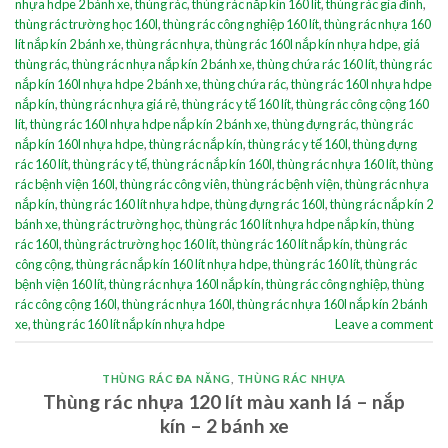
nhựa hdpe 2 bánh xe
,
thùng rác
,
thùng rác nắp kín 160 lít
,
thùng rác gia đình
,
thùng rác trường học 160l
,
thùng rác công nghiệp 160 lít
,
thùng rác nhựa 160
lít nắp kín 2 bánh xe
,
thùng rác nhựa
,
thùng rác 160l nắp kín nhựa hdpe
,
giá
thùng rác
,
thùng rác nhựa nắp kín 2 bánh xe
,
thùng chứa rác 160 lít
,
thùng rác
nắp kín 160l nhựa hdpe 2 bánh xe
,
thùng chứa rác
,
thùng rác 160l nhựa hdpe
nắp kín
,
thùng rác nhựa giá rẻ
,
thùng rác y tế 160 lít
,
thùng rác công cộng 160
lít
,
thùng rác 160l nhựa hdpe nắp kín 2 bánh xe
,
thùng đựng rác
,
thùng rác
nắp kín 160l nhựa hdpe
,
thùng rác nắp kín
,
thùng rác y tế 160l
,
thùng đựng
rác 160 lít
,
thùng rác y tế
,
thùng rác nắp kín 160l
,
thùng rác nhựa 160 lít
,
thùng
rác bệnh viện 160l
,
thùng rác công viên
,
thùng rác bệnh viện
,
thùng rác nhựa
nắp kín
,
thùng rác 160 lít nhựa hdpe
,
thùng đựng rác 160l
,
thùng rác nắp kín 2
bánh xe
,
thùng rác trường học
,
thùng rác 160 lít nhựa hdpe nắp kín
,
thùng
rác 160l
,
thùng rác trường học 160 lít
,
thùng rác 160 lít nắp kín
,
thùng rác
công cộng
,
thùng rác nắp kín 160 lít nhựa hdpe
,
thùng rác 160 lít
,
thùng rác
bệnh viện 160 lít
,
thùng rác nhựa 160l nắp kín
,
thùng rác công nghiệp
,
thùng
rác công cộng 160l
,
thùng rác nhựa 160l
,
thùng rác nhựa 160l nắp kín 2 bánh
xe
,
thùng rác 160 lít nắp kín nhựa hdpe
Leave a comment
THÙNG RÁC ĐA NĂNG
,
THÙNG RÁC NHỰA
Thùng rác nhựa 120 lít màu xanh lá – nắp
kín – 2 bánh xe