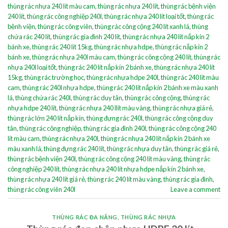
thùng rác nhựa 240 lít màu cam
,
thùng rác nhựa 240 lít
,
thùng rác bệnh viện
240 lít
,
thùng rác công nghiệp 240l
,
thùng rác nhựa 240 lít loại tốt
,
thùng rác
bệnh viện
,
thùng rác công viên
,
thùng rác công cộng 240 lít xanh lá
,
thùng
chứa rác 240 lít
,
thùng rác gia đình 240 lít
,
thùng rác nhựa 240 lít nắp kín 2
bánh xe
,
thùng rác 240 lít 15kg
,
thùng rác nhựa hdpe
,
thùng rác nắp kín 2
bánh xe
,
thùng rác nhựa 240l màu cam
,
thùng rác công cộng 240 lít
,
thùng rác
nhựa 240l loại tốt
,
thùng rác 240 lít nắp kín 2 bánh xe
,
thùng rác nhựa 240 lít
15kg
,
thùng rác trường học
,
thùng rác nhựa hdpe 240l
,
thùng rác 240 lít màu
cam
,
thùng rác 240l nhựa hdpe
,
thùng rác 240 lít nắp kín 2 bánh xe màu xanh
lá
,
thùng chứa rác 240l
,
thùng rác duy tân
,
thùng rác công cộng
,
thùng rác
nhựa hdpe 240 lít
,
thùng rác nhựa 240 llít màu vàng
,
thùng rác nhựa giá rẻ
,
thùng rác lớn 240 lít nắp kín
,
thùng đựng rác 240l
,
thùng rác công cộng duy
tân
,
thùng rác công nghiệp
,
thùng rác gia đình 240l
,
thùng rác công cộng 240
lít màu cam
,
thùng rác nhựa 240l
,
thùng rác nhựa 240 lít nắp kín 2 bánh xe
màu xanh lá
,
thùng đựng rác 240 lít
,
thùng rác nhựa duy tân
,
thùng rác giá rẻ
,
thùng rác bệnh viện 240l
,
thùng rác công cộng 240 lít màu vàng
,
thùng rác
công nghiệp 240 lít
,
thùng rác nhựa 240 lít nhựa hdpe nắp kín 2 bánh xe
,
thùng rác nhựa 240 lít giá rẻ
,
thùng rác 240 lít màu vàng
,
thùng rác gia đình
,
thùng rác công viên 240l
Leave a comment
THÙNG RÁC ĐA NĂNG
,
THÙNG RÁC NHỰA