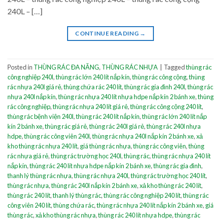
240L – […]
CONTINUE READING
→
Posted in
THÙNG RÁC ĐA NĂNG
,
THÙNG RÁC NHỰA
|
Tagged
thùng rác
công nghiệp 240l
,
thùng rác lớn 240 lít nắp kín
,
thùng rác công cộng
,
thùng
rác nhựa 240l giá rẻ
,
thùng chứa rác 240 lít
,
thùng rác gia đình 240l
,
thùng rác
nhựa 240l nắp kín
,
thùng rác nhựa 240 lít nhựa hdpe nắp kín 2 bánh xe
,
thùng
rác công nghiệp
,
thùng rác nhựa 240 lít giá rẻ
,
thùng rác công cộng 240 lít
,
thùng rác bệnh viện 240l
,
thùng rác 240 lít nắp kín
,
thùng rác lớn 240 lít nắp
kín 2 bánh xe
,
thùng rác giá rẻ
,
thùng rác 240l giá rẻ
,
thùng rác 240l nhựa
hdpe
,
thùng rác công viên 240l
,
thùng rác nhựa 240l nắp kín 2 bánh xe
,
xả
kho thùng rác nhựa 240 lít
,
giá thùng rác nhựa
,
thùng rác công viên
,
thùng
rác nhựa giá rẻ
,
thùng rác trường học 240l
,
thùng rác
,
thùng rác nhựa 240 lít
nắp kín
,
thùng rác 240 lít nhựa hdpe nắp kín 2 bánh xe
,
thùng rác gia đình
,
thanh lý thùng rác nhựa
,
thùng rác nhựa 240l
,
thùng rác trường học 240 lít
,
thùng rác nhựa
,
thùng rác 240l nắp kín 2 bánh xe
,
xả kho thùng rác 240 lít
,
thùng rác 240 lít
,
thanh lý thùng rác
,
thùng rác công nghiệp 240 lít
,
thùng rác
công viên 240 lít
,
thùng chứa rác
,
thùng rác nhựa 240 lít nắp kín 2 bánh xe
,
giá
thùng rác
,
xả kho thùng rác nhựa
,
thùng rác 240 lít nhựa hdpe
,
thùng rác