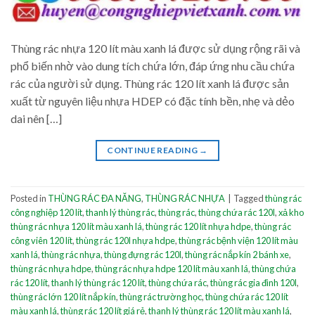
Thùng rác nhựa 120 lít màu xanh lá được sử dụng rộng rãi và
phổ biến nhờ vào dung tích chứa lớn, đáp ứng nhu cầu chứa
rác của người sử dụng. Thùng rác 120 lít xanh lá được sản
xuất từ nguyên liệu nhựa HDEP có đặc tính bền, nhẹ và dẻo
dai nên […]
CONTINUE READING
→
Posted in
THÙNG RÁC ĐA NĂNG
,
THÙNG RÁC NHỰA
|
Tagged
thùng rác
công nghiệp 120 lít
,
thanh lý thùng rác
,
thùng rác
,
thùng chứa rác 120l
,
xả kho
thùng rác nhựa 120 lít màu xanh lá
,
thùng rác 120 lít nhựa hdpe
,
thùng rác
công viên 120 lít
,
thùng rác 120l nhựa hdpe
,
thùng rác bệnh viện 120 lít màu
xanh lá
,
thùng rác nhựa
,
thùng đựng rác 120l
,
thùng rác nắp kín 2 bánh xe
,
thùng rác nhựa hdpe
,
thùng rác nhựa hdpe 120 lít màu xanh lá
,
thùng chứa
rác 120 lít
,
thanh lý thùng rác 120 lít
,
thùng chứa rác
,
thùng rác gia đình 120l
,
thùng rác lớn 120 lít nắp kín
,
thùng rác trường học
,
thùng chứa rác 120 lít
màu xanh lá
,
thùng rác 120 lít giá rẻ
,
thanh lý thùng rác 120 lít màu xanh lá
,