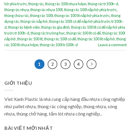
hở phía trước
,
thùng rác
,
thùng rác 100l nhựa hdpe
,
thùng rác tr100h-d
,
thùng rác nhựa
,
thùng rác nhựa 100l
,
thùng rác 100l nắp hở phía trước
,
thùng chứa rác
,
thùng rác 100l
,
thùng rác 100 lít nắp hở phía trước
,
thùng
đựng rác
,
thùng rác nắp hở
,
thùng rác 100l có đế nắp hở phía trước tr100h-
d
,
thùng rác bệnh viện
,
thùng rác gia đình
,
thùng rác 100 lít có đế nắp hở phía
trước tr100h-d
,
thùng rác trường học
,
thùng rác 100 lít có đế
,
thùng rác 100l
nắp hở
,
thùng rác 100 lít
,
thùng rác 100l có đế
,
thùng rác 100 lít nắp hở
,
thùng
rác 100 lít nhựa hdpe
,
thùng rác 100l tr100h-d
Leave a comment
1
2
3
4
GIỚI THIỆU
Viet Xanh Plastic là nhà cung cấp hàng đầu nhựa công nghiệp
như pallet nhựa, thùng rác công nghiệp, thùng nhựa, sóng
nhựa, thùng chở hàng, tấm lót nhựa công nghiệp..
BÀI VIẾT MỚI NHẤT