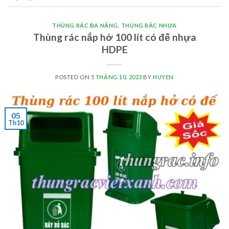
THÙNG RÁC ĐA NĂNG
,
THÙNG RÁC NHỰA
Thùng rác nắp hớ 100 lít có đế nhựa
HDPE
POSTED ON
5 THÁNG 10, 2023
BY
HUYEN
05
Th10