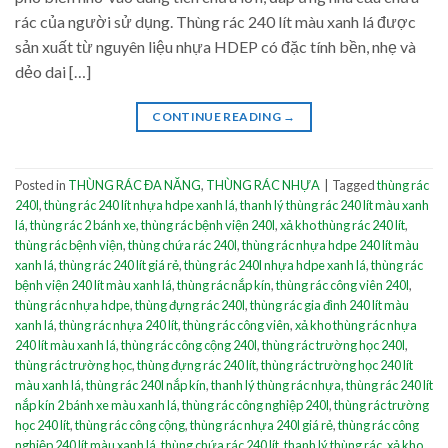
rác của người sử dụng. Thùng rác 240 lít màu xanh lá được
sản xuất từ nguyên liệu nhựa HDEP có đặc tính bền, nhẹ và
dẻo dai […]
CONTINUE READING
→
Posted in
THÙNG RÁC ĐA NĂNG
,
THÙNG RÁC NHỰA
|
Tagged
thùng rác
240l
,
thùng rác 240 lít nhựa hdpe xanh lá
,
thanh lý thùng rác 240 lít màu xanh
lá
,
thùng rác 2 bánh xe
,
thùng rác bệnh viện 240l
,
xả kho thùng rác 240 lít
,
thùng rác bệnh viện
,
thùng chứa rác 240l
,
thùng rác nhựa hdpe 240 lít màu
xanh lá
,
thùng rác 240 lít giá rẻ
,
thùng rác 240l nhựa hdpe xanh lá
,
thùng rác
bệnh viện 240 lít màu xanh lá
,
thùng rác nắp kín
,
thùng rác công viên 240l
,
thùng rác nhựa hdpe
,
thùng đựng rác 240l
,
thùng rác gia đình 240 lít màu
xanh lá
,
thùng rác nhựa 240 lít
,
thùng rác công viên
,
xả kho thùng rác nhựa
240 lít màu xanh lá
,
thùng rác công cộng 240l
,
thùng rác trường học 240l
,
thùng rác trường học
,
thùng đựng rác 240 lít
,
thùng rác trường học 240 lít
màu xanh lá
,
thùng rác 240l nắp kín
,
thanh lý thùng rác nhựa
,
thùng rác 240 lít
nắp kín 2 bánh xe màu xanh lá
,
thùng rác công nghiệp 240l
,
thùng rác trường
học 240 lít
,
thùng rác công cộng
,
thùng rác nhựa 240l giá rẻ
,
thùng rác công
nghiệp 240 lít màu xanh lá
,
thùng chứa rác 240 lít
,
thanh lý thùng rác
,
xả kho