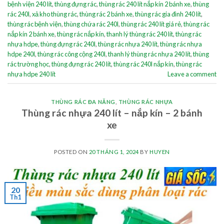
bệnh viện 240 lít
,
thùng đựng rác
,
thùng rác 240 lít nắp kín 2 bánh xe
,
thùng
rác 240l
,
xả kho thùng rác
,
thùng rác 2 bánh xe
,
thùng rác gia đình 240 lít
,
thùng rác bệnh viện
,
thùng chứa rác 240l
,
thùng rác 240 lít giá rẻ
,
thùng rác
nắp kín 2 bánh xe
,
thùng rác nắp kín
,
thanh lý thùng rác 240 lít
,
thùng rác
nhựa hdpe
,
thùng đựng rác 240l
,
thùng rác nhựa 240 lít
,
thùng rác nhựa
hdpe 240l
,
thùng rác công cộng 240l
,
thanh lý thùng rác nhựa 240 lít
,
thùng
rác trường học
,
thùng đựng rác 240 lít
,
thùng rác 240l nắp kín
,
thùng rác
nhựa hdpe 240 lít
Leave a comment
THÙNG RÁC ĐA NĂNG
,
THÙNG RÁC NHỰA
Thùng rác nhựa 240 lít – nắp kín – 2 bánh
xe
POSTED ON
20 THÁNG 1, 2024
BY
HUYEN
20
Th1