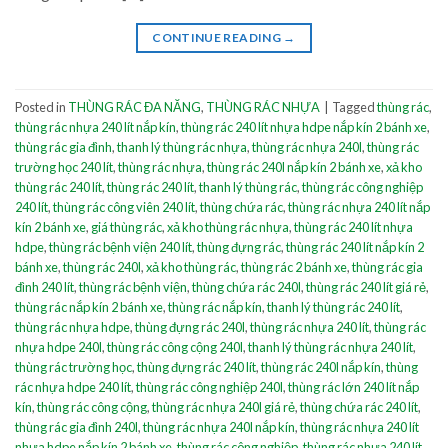
CONTINUE READING
→
Posted in
THÙNG RÁC ĐA NĂNG
,
THÙNG RÁC NHỰA
|
Tagged
thùng rác
,
thùng rác nhựa 240 lít nắp kín
,
thùng rác 240 lít nhựa hdpe nắp kín 2 bánh xe
,
thùng rác gia đình
,
thanh lý thùng rác nhựa
,
thùng rác nhựa 240l
,
thùng rác
trường học 240 lít
,
thùng rác nhựa
,
thùng rác 240l nắp kín 2 bánh xe
,
xả kho
thùng rác 240 lít
,
thùng rác 240 lít
,
thanh lý thùng rác
,
thùng rác công nghiệp
240 lít
,
thùng rác công viên 240 lít
,
thùng chứa rác
,
thùng rác nhựa 240 lít nắp
kín 2 bánh xe
,
giá thùng rác
,
xả kho thùng rác nhựa
,
thùng rác 240 lít nhựa
hdpe
,
thùng rác bệnh viện 240 lít
,
thùng đựng rác
,
thùng rác 240 lít nắp kín 2
bánh xe
,
thùng rác 240l
,
xả kho thùng rác
,
thùng rác 2 bánh xe
,
thùng rác gia
đình 240 lít
,
thùng rác bệnh viện
,
thùng chứa rác 240l
,
thùng rác 240 lít giá rẻ
,
thùng rác nắp kín 2 bánh xe
,
thùng rác nắp kín
,
thanh lý thùng rác 240 lít
,
thùng rác nhựa hdpe
,
thùng đựng rác 240l
,
thùng rác nhựa 240 lít
,
thùng rác
nhựa hdpe 240l
,
thùng rác công cộng 240l
,
thanh lý thùng rác nhựa 240 lít
,
thùng rác trường học
,
thùng đựng rác 240 lít
,
thùng rác 240l nắp kín
,
thùng
rác nhựa hdpe 240 lít
,
thùng rác công nghiệp 240l
,
thùng rác lớn 240 lít nắp
kín
,
thùng rác công cộng
,
thùng rác nhựa 240l giá rẻ
,
thùng chứa rác 240 lít
,
thùng rác gia đình 240l
,
thùng rác nhựa 240l nắp kín
,
thùng rác nhựa 240 lít
nhựa hdpe nắp kín 2 bánh xe
,
thùng rác công nghiệp
,
thùng rác nhựa 240 lít