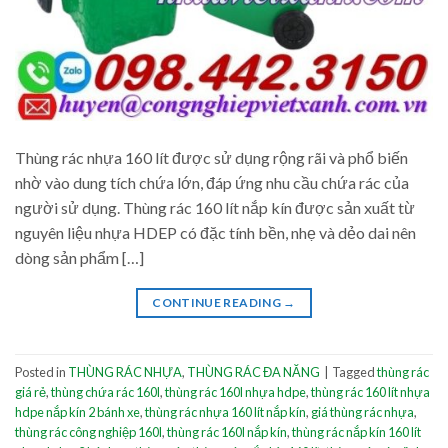
Thùng rác nhựa 160 lít được sử dụng rộng rãi và phổ biến
nhờ vào dung tích chứa lớn, đáp ứng nhu cầu chứa rác của
người sử dụng. Thùng rác 160 lít nắp kín được sản xuất từ
nguyên liệu nhựa HDEP có đặc tính bền, nhẹ và dẻo dai nên
dòng sản phẩm […]
CONTINUE READING
→
Posted in
THÙNG RÁC NHỰA
,
THÙNG RÁC ĐA NĂNG
|
Tagged
thùng rác
giá rẻ
,
thùng chứa rác 160l
,
thùng rác 160l nhựa hdpe
,
thùng rác 160 lít nhựa
hdpe nắp kín 2 bánh xe
,
thùng rác nhựa 160 lít nắp kín
,
giá thùng rác nhựa
,
thùng rác công nghiệp 160l
,
thùng rác 160l nắp kín
,
thùng rác nắp kín 160 lít