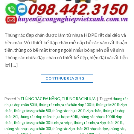
Thùng rác đạp chân được làm từ nhựa HDPE rất dai dẻo và
bền màu. Với thiết kế đạp chân mở nắp bỏ rác vào rất thuận
tiện, thùng có bề mặt trong ngoài nhẵn bóng nên dễ vệ sinh
Thùng rác nhựa đạp chân có thiết kế đẹp, hiện đại và rất tiện
lợi […]
CONTINUE READING
→
Posted in
THÙNG RÁC ĐA NĂNG
,
THÙNG RÁC NHỰA
|
Tagged
thùng rác
nhựa đạp chân 50 lít
,
thùng rác nhựa có chân đạp 100 lít
,
thùng rác 30 lít đạp
chân
,
thùng rác đạp chân 50l
,
thùng rác nhựa 30 lít đạp chân
,
thùng rác đạp
chân 80l
,
thùng rác đạp chân nhựa hdpe 50 lít
,
thùng rác nhựa 100 lít đạp
chân
,
thùng rác đạp chân 30 lít nhựa hdpe
,
thùng rác nhựa đạp chân 80 lít
,
thùng rác nhựa đạp chân 30l
,
thùng rác đạp chân 80l nhựa hdpe
,
thùng rác
,