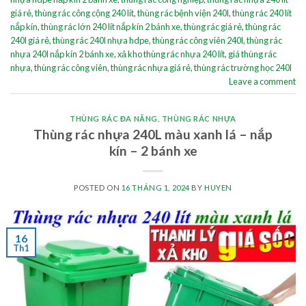
giá rẻ
,
thùng rác công cộng 240 lít
,
thùng rác bệnh viện 240l
,
thùng rác 240 lít
nắp kín
,
thùng rác lớn 240 lít nắp kín 2 bánh xe
,
thùng rác giá rẻ
,
thùng rác
240l giá rẻ
,
thùng rác 240l nhựa hdpe
,
thùng rác công viên 240l
,
thùng rác
nhựa 240l nắp kín 2 bánh xe
,
xả kho thùng rác nhựa 240 lít
,
giá thùng rác
nhựa
,
thùng rác công viên
,
thùng rác nhựa giá rẻ
,
thùng rác trường học 240l
Leave a comment
THÙNG RÁC ĐA NĂNG
,
THÙNG RÁC NHỰA
Thùng rác nhựa 240L màu xanh lá – nắp
kín – 2 bánh xe
POSTED ON
16 THÁNG 1, 2024
BY
HUYEN
16
Th1