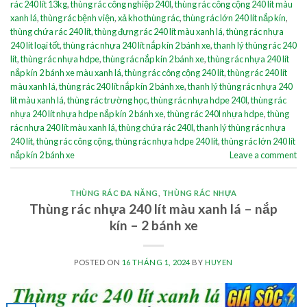
rác 240 lít 13kg
,
thùng rác công nghiệp 240l
,
thùng rác công cộng 240 lít màu
xanh lá
,
thùng rác bệnh viện
,
xả kho thùng rác
,
thùng rác lớn 240 lít nắp kín
,
thùng chứa rác 240 lít
,
thùng đựng rác 240 lít màu xanh lá
,
thùng rác nhựa
240 lít loại tốt
,
thùng rác nhựa 240 lít nắp kín 2 bánh xe
,
thanh lý thùng rác 240
lít
,
thùng rác nhựa hdpe
,
thùng rác nắp kín 2 bánh xe
,
thùng rác nhựa 240 lít
nắp kín 2 bánh xe màu xanh lá
,
thùng rác công cộng 240 lít
,
thùng rác 240 lít
màu xanh lá
,
thùng rác 240 lít nắp kín 2 bánh xe
,
thanh lý thùng rác nhựa 240
lít màu xanh lá
,
thùng rác trường học
,
thùng rác nhựa hdpe 240l
,
thùng rác
nhựa 240 lít nhựa hdpe nắp kín 2 bánh xe
,
thùng rác 240l nhựa hdpe
,
thùng
rác nhựa 240 lít màu xanh lá
,
thùng chứa rác 240l
,
thanh lý thùng rác nhựa
240 lít
,
thùng rác công cộng
,
thùng rác nhựa hdpe 240 lít
,
thùng rác lớn 240 lít
nắp kín 2 bánh xe
Leave a comment
THÙNG RÁC ĐA NĂNG
,
THÙNG RÁC NHỰA
Thùng rác nhựa 240 lít màu xanh lá – nắp
kín – 2 bánh xe
POSTED ON
16 THÁNG 1, 2024
BY
HUYEN