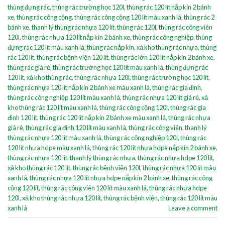
thùng đựng rác
,
thùng rác trường học 120l
,
thùng rác 120 lít nắp kín 2 bánh
xe
,
thùng rác công cộng
,
thùng rác công cộng 120 lít màu xanh lá
,
thùng rác 2
bánh xe
,
thanh lý thùng rác nhựa 120 lít
,
thùng rác 120l
,
thùng rác công viên
120l
,
thùng rác nhựa 120 lít nắp kín 2 bánh xe
,
thùng rác công nghiệp
,
thùng
đựng rác 120 lít màu xanh lá
,
thùng rác nắp kín
,
xả kho thùng rác nhựa
,
thùng
rác 120 lít
,
thùng rác bệnh viện 120 lít
,
thùng rác lớn 120 lít nắp kín 2 bánh xe
,
thùng rác giá rẻ
,
thùng rác trường học 120 lít màu xanh lá
,
thùng đựng rác
120 lít
,
xả kho thùng rác
,
thùng rác nhựa 120l
,
thùng rác trường học 120 lít
,
thùng rác nhựa 120 lít nắp kín 2 bánh xe màu xanh lá
,
thùng rác gia đình
,
thùng rác công nghiệp 120 lít màu xanh lá
,
thùng rác nhựa 120 lít giá rẻ
,
xả
kho thùng rác 120 lít màu xanh lá
,
thùng rác công cộng 120l
,
thùng rác gia
đình 120 lít
,
thùng rác 120 lít nắp kín 2 bánh xe màu xanh lá
,
thùng rác nhựa
giá rẻ
,
thùng rác gia đình 120 lít màu xanh lá
,
thùng rác công viên
,
thanh lý
thùng rác nhựa 120 lít màu xanh lá
,
thùng rác công nghiệp 120l
,
thùng rác
120 lít nhựa hdpe màu xanh lá
,
thùng rác 120 lít nhựa hdpe nắp kín 2 bánh xe
,
thùng rác nhựa 120 lít
,
thanh lý thùng rác nhựa
,
thùng rác nhựa hdpe 120 lít
,
xả kho thùng rác 120 lít
,
thùng rác bệnh viện 120l
,
thùng rác nhựa 120 lít màu
xanh lá
,
thùng rác nhựa 120 lít nhựa hdpe nắp kín 2 bánh xe
,
thùng rác công
cộng 120 lít
,
thùng rác công viên 120 lít màu xanh lá
,
thùng rác nhựa hdpe
120l
,
xả kho thùng rác nhựa 120 lít
,
thùng rác bệnh viện
,
thùng rác 120 lít màu
xanh lá
Leave a comment