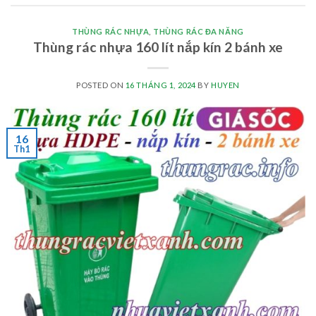
THÙNG RÁC NHỰA
,
THÙNG RÁC ĐA NĂNG
Thùng rác nhựa 160 lít nắp kín 2 bánh xe
POSTED ON
16 THÁNG 1, 2024
BY
HUYEN
16
Th1