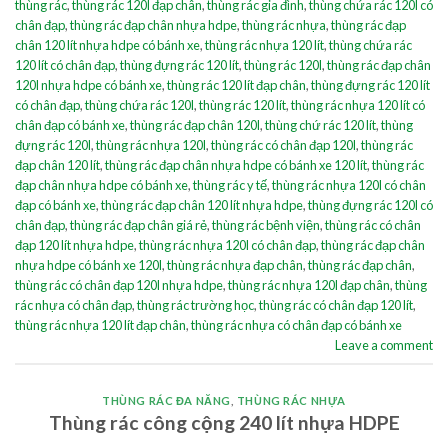
thùng rác
,
thùng rác 120l đạp chân
,
thùng rác gia đình
,
thùng chứa rác 120l có
chân đạp
,
thùng rác đạp chân nhựa hdpe
,
thùng rác nhựa
,
thùng rác đạp
chân 120 lít nhựa hdpe có bánh xe
,
thùng rác nhựa 120 lít
,
thùng chứa rác
120 lít có chân đạp
,
thùng đựng rác 120 lít
,
thùng rác 120l
,
thùng rác đạp chân
120l nhựa hdpe có bánh xe
,
thùng rác 120 lít đạp chân
,
thùng đựng rác 120 lít
có chân đạp
,
thùng chứa rác 120l
,
thùng rác 120 lít
,
thùng rác nhựa 120 lít có
chân đạp có bánh xe
,
thùng rác đạp chân 120l
,
thùng chứ rác 120 lít
,
thùng
đựng rác 120l
,
thùng rác nhựa 120l
,
thùng rác có chân đạp 120l
,
thùng rác
đạp chân 120 lít
,
thùng rác đạp chân nhựa hdpe có bánh xe 120 lít
,
thùng rác
đạp chân nhựa hdpe có bánh xe
,
thùng rác y tế
,
thùng rác nhựa 120l có chân
đạp có bánh xe
,
thùng rác đạp chân 120 lít nhựa hdpe
,
thùng đựng rác 120l có
chân đạp
,
thùng rác đạp chân giá rẻ
,
thùng rác bệnh viện
,
thùng rác có chân
đạp 120 lít nhựa hdpe
,
thùng rác nhựa 120l có chân đạp
,
thùng rác đạp chân
nhựa hdpe có bánh xe 120l
,
thùng rác nhựa đạp chân
,
thùng rác đạp chân
,
thùng rác có chân đạp 120l nhựa hdpe
,
thùng rác nhựa 120l đạp chân
,
thùng
rác nhựa có chân đạp
,
thùng rác trường học
,
thùng rác có chân đạp 120 lít
,
thùng rác nhựa 120 lít đạp chân
,
thùng rác nhựa có chân đạp có bánh xe
Leave a comment
THÙNG RÁC ĐA NĂNG
,
THÙNG RÁC NHỰA
Thùng rác công cộng 240 lít nhựa HDPE