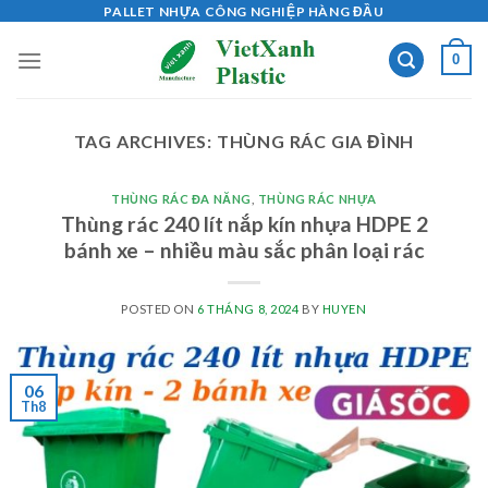
Skip
PALLET NHỰA CÔNG NGHIỆP HÀNG ĐẦU
to
0
content
TAG ARCHIVES:
THÙNG RÁC GIA ĐÌNH
THÙNG RÁC ĐA NĂNG
,
THÙNG RÁC NHỰA
Thùng rác 240 lít nắp kín nhựa HDPE 2
bánh xe – nhiều màu sắc phân loại rác
POSTED ON
6 THÁNG 8, 2024
BY
HUYEN
06
Th8