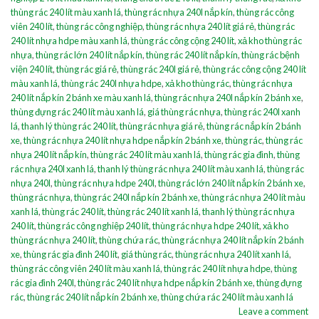
thùng rác 240 lít màu xanh lá
,
thùng rác nhựa 240l nắp kín
,
thùng rác công
viên 240 lít
,
thùng rác công nghiệp
,
thùng rác nhựa 240 lít giá rẻ
,
thùng rác
240 lít nhựa hdpe màu xanh lá
,
thùng rác công cộng 240 lít
,
xả kho thùng rác
nhựa
,
thùng rác lớn 240 lít nắp kín
,
thùng rác 240 lít nắp kín
,
thùng rác bệnh
viện 240 lít
,
thùng rác giá rẻ
,
thùng rác 240l giá rẻ
,
thùng rác công cộng 240 lít
màu xanh lá
,
thùng rác 240l nhựa hdpe
,
xả kho thùng rác
,
thùng rác nhựa
240 lít nắp kín 2 bánh xe màu xanh lá
,
thùng rác nhựa 240l nắp kín 2 bánh xe
,
thùng đựng rác 240 lít màu xanh lá
,
giá thùng rác nhựa
,
thùng rác 240l xanh
lá
,
thanh lý thùng rác 240 lít
,
thùng rác nhựa giá rẻ
,
thùng rác nắp kín 2 bánh
xe
,
thùng rác nhựa 240 lít nhựa hdpe nắp kín 2 bánh xe
,
thùng rác
,
thùng rác
nhựa 240 lít nắp kín
,
thùng rác 240 lít màu xanh lá
,
thùng rác gia đình
,
thùng
rác nhựa 240l xanh lá
,
thanh lý thùng rác nhựa 240 lít màu xanh lá
,
thùng rác
nhựa 240l
,
thùng rác nhựa hdpe 240l
,
thùng rác lớn 240 lít nắp kín 2 bánh xe
,
thùng rác nhựa
,
thùng rác 240l nắp kín 2 bánh xe
,
thùng rác nhựa 240 lít màu
xanh lá
,
thùng rác 240 lít
,
thùng rác 240 lít xanh lá
,
thanh lý thùng rác nhựa
240 lít
,
thùng rác công nghiệp 240 lít
,
thùng rác nhựa hdpe 240 lít
,
xả kho
thùng rác nhựa 240 lít
,
thùng chứa rác
,
thùng rác nhựa 240 lít nắp kín 2 bánh
xe
,
thùng rác gia đình 240 lít
,
giá thùng rác
,
thùng rác nhựa 240 lít xanh lá
,
thùng rác công viên 240 lít màu xanh lá
,
thùng rác 240 lít nhựa hdpe
,
thùng
rác gia đình 240l
,
thùng rác 240 lít nhựa hdpe nắp kín 2 bánh xe
,
thùng đựng
rác
,
thùng rác 240 lít nắp kín 2 bánh xe
,
thùng chứa rác 240 lít màu xanh lá
Leave a comment