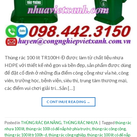
Thùng rác 100 lít TR100H-Đ được làm từ chất liệu nhựa
HDPE với thiết kế nhỏ gọn và bền đẹp, sản phẩm được dùng
để đặt cố định ở những địa điểm công cộng như vỉa hè, công
viên, trường học, bệnh viện, siêu thị, trung tâm thương mại,
các điểm vui chơi giải trí…Sản […]
CONTINUE READING
→
Posted in
THÙNG RÁC ĐA NĂNG
,
THÙNG RÁC NHỰA
|
Tagged
thùng rác
nhựa 100 lít
,
thùng rác 100l có đế nắp hở phía trước
,
thùng rác công cộng
,
thùng rác 100 lít tr100h-d
,
thùng rác công nghiệp
,
thùng rác 100 lít có đế nắp