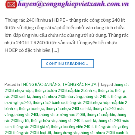
Thùng rác 240 lít nhựa HDPE – thùng rác công cộng 240 lít
được sử dụng rộng rãi và phổ biến nhờ vào dung tích chứa
lớn, đáp ứng nhu cầu chứa rác của người sử dụng. Thùng rác
nhựa 240 lít TR240 được sản xuất từ nguyên liệu nhựa
HDEP có đặc tính bền, […]
CONTINUE READING
→
Posted in
THÙNG RÁC ĐA NĂNG
,
THÙNG RÁC NHỰA
|
Tagged
thùng rác
240 lít nhựa hdpe
,
thùng rác lớn 240 lít nắp kín 2 bánh xe
,
thùng rác
,
thùng
rác 240l xanh lá
,
thùng rác nhựa 240l màu vàng
,
thùng rác 240 lít
,
thùng rác
trường học 240l
,
thùng rác 2 bánh xe
,
thùng rác 240 lít nhựa hdpe nắp kín 2
bánh xe
,
thùng rác nhựa
,
thùng rác nhựa 240l xanh lá
,
thùng rác 240l màu
vàng
,
thùng rác 240l
,
thùng rác trường học 240 lít
,
thùng rác nắp kín
,
thùng
rác 240l loại tốt
,
thùng chứa rác
,
thùng rác 240 lít xanh lá
,
thùng rác 240l màu
cam
,
thùng rác 240 lít giá rẻ
,
thùng rác công viên 240 lít
,
thùng rác công cộng
240l
,
thùng rác 240 lít loại tốt
,
thùng đựng rác
,
thùng rác nhựa 240 lít xanh lá
,