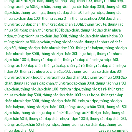
thùng rác 50 lít đạp chân
,
thùng rác nhựa đạp chân 100l
,
thùng rác nhà bếp
,
thùng rác nhựa 50l đạp chân
,
thùng rác nhựa có chân đạp 30 lít
,
thùng rác 80l
đạp chân
,
thùng rác nhựa
,
thùng rác đạp chân 50 lít nhựa hdpe
,
thùng rác
nhựa có chân đạp 100l
,
thùng rác gia đình
,
thùng rác nhựa 80 lít đạp chân
,
thùng rác 30l đạp chân
,
thùng rác đạp chân 100 lít
,
thùng rác y tế
,
thùng rác
nhựa 50 lít đạp chân
,
thùng rác 100 lít đạp chân
,
thùng rác đạp chân nhựa
hdpe
,
thùng rác nhựa có chân đạp 80 lít
,
thùng rác đạp chân nhựa hdpe 30l
,
thùng rác nhựa 80l đạp chân
,
thùng rác bệnh viện
,
thùng rác nhựa có chân
đạp 50l
,
thùng rác đạp chân nhựa hdpe 100l
,
thùng rác baiyun
,
thùng rác đạp
chân nhựa hdpe 80 lít
,
thùng rác đạp chân 30l nhựa hdpe
,
thùng rác nhựa
đạp chân 100 lít
,
thùng rác đạp chân
,
thùng rác đạp chân nhựa hdpe 50l
,
thùng rác 100l đạp chân
,
thùng rác đạp chân giá rẻ
,
thùng rác đạp chân nhựa
hdpe 80l
,
thùng rác nhựa có chân đạp 30l
,
thùng rác nhựa có chân đạp 80l
,
thùng rác trường học
,
thùng rác nhựa đạp chân 50l
,
thùng rác nhựa 100l đạp
chân
,
thùng rác nhựa đạp chân
,
thùng rác đạp chân 80 lít
,
thùng rác nhựa 30l
đạp chân
,
thùng rác đạp chân 100 lít nhựa hdpe
,
thùng rác giá rẻ
,
thùng rác
nhựa có chân đạp 50 lít
,
thùng rác đạp chân 100l nhựa hdpe
,
thùng rác đạp
chân nhựa hdpe 30 lít
,
thùng rác đạp chân 80 lít nhựa hdpe
,
thùng rác đạp
chân baiyun
,
thùng rác đạp chân 100l
,
thùng rác đạp chân 30 lít
,
thùng rác 50l
đạp chân
,
thùng rác nhựa đạp chân 30 lít
,
thùng rác 80 lít đạp chân
,
thùng rác
đạp chân 50 lít
,
thùng rác đạp chân nhựa hdpe 100 lít
,
thùng rác đạp chân 30l
,
thùng rác đạp chân 50l nhựa hdpe
,
thùng rác nhựa có chân đạp
,
thùng rác
nhựa đạp chân 80l
Leave a comment