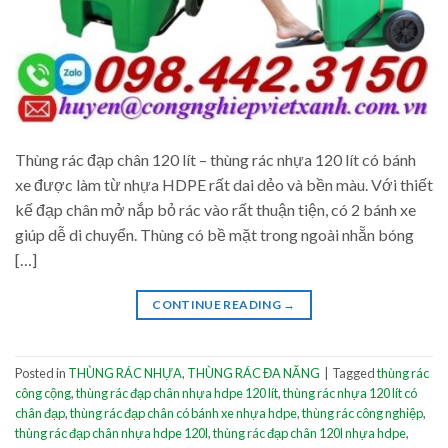
Thùng rác đạp chân 120 lít – thùng rác nhựa 120 lít có bánh
xe được làm từ nhựa HDPE rất dai dẻo và bền màu. Với thiết
kế đạp chân mở nắp bỏ rác vào rất thuận tiện, có 2 bánh xe
giúp dễ di chuyển. Thùng có bề mặt trong ngoài nhẵn bóng
[…]
CONTINUE READING
→
Posted in
THÙNG RÁC NHỰA
,
THÙNG RÁC ĐA NĂNG
|
Tagged
thùng rác
công cộng
,
thùng rác đạp chân nhựa hdpe 120 lít
,
thùng rác nhựa 120 lít có
chân đạp
,
thùng rác đạp chân có bánh xe nhựa hdpe
,
thùng rác công nghiệp
,
thùng rác đạp chân nhựa hdpe 120l
,
thùng rác đạp chân 120l nhựa hdpe
,