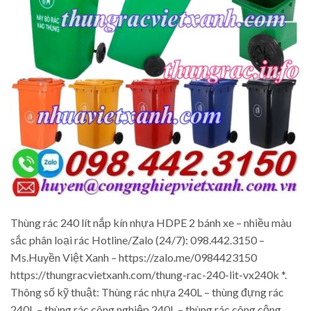
Thùng rác 240 lít nắp kín nhựa HDPE 2 bánh xe – nhiều màu
sắc phân loại rác Hotline/Zalo (24/7): 098.442.3150 –
Ms.Huyền Việt Xanh – https://zalo.me/0984423150
https://thungracvietxanh.com/thung-rac-240-lit-vx240k *.
Thông số kỹ thuật: Thùng rác nhựa 240L – thùng đựng rác
240L – thùng rác công nghiệp 240L – thùng rác công cộng