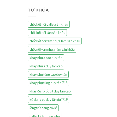
TỪ KHÓA
chốt kết nối pallet sân khấu
chốt kết nối sàn sân khấu
chốt kết nối tấm nhựa làm sân khấu
chốt nối ván nhựa làm sân khấu
khay nhựa cao duy tân
khay nhựa duy tân cao
khay phụ tùng cao duy tân
khay phụ tùng duy tân 718
khay đựng ốc vít duy tân cao
kệ dụng cụ duy tân đại 719
lồng trữ hàng có đế
pallet kích thước nhỏ