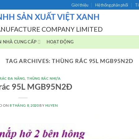
Giới thiệu
Hệ thống phân phối
Ti
NHH SẢN XUẤT VIỆT XANH
ANUFACTURE COMPANY LIMITED
N NHÀ CUNG CẤP
HOẠT ĐỘNG
TAG ARCHIVES:
THÙNG RÁC 95L MGB95N2D
RÁC ĐA NĂNG
,
THÙNG RÁC NHỰA
 rác 95L MGB95N2Đ
ED ON
8 THÁNG 8, 2020
BY
HUYEN