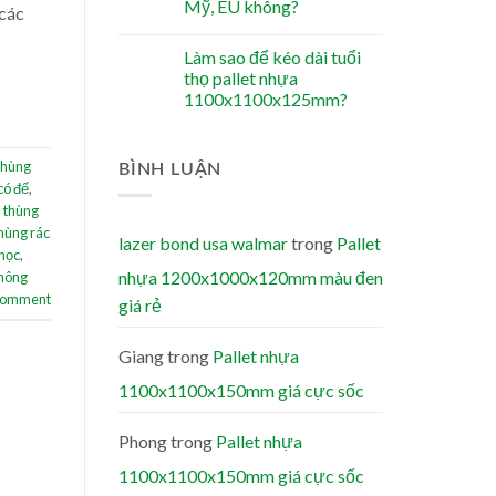
Mỹ, EU không?
 các
Làm sao để kéo dài tuổi
thọ pallet nhựa
1100x1100x125mm?
thùng
BÌNH LUẬN
 có đế
,
,
thùng
hùng rác
lazer bond usa walmar
trong
Pallet
 học
,
nhựa 1200x1000x120mm màu đen
 hông
 comment
giá rẻ
Giang
trong
Pallet nhựa
1100x1100x150mm giá cực sốc
Phong
trong
Pallet nhựa
1100x1100x150mm giá cực sốc