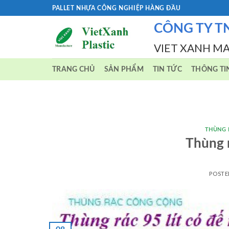
Skip
PALLET NHỰA CÔNG NGHIỆP HÀNG ĐẦU
to
CÔNG TY T
content
VIET XANH M
TRANG CHỦ
SẢN PHẨM
TIN TỨC
THÔNG TI
THÙNG 
Thùng
POST