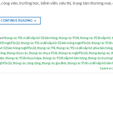
 công viên, trường học, bệnh viện, siêu thị, trung tâm thương mại,
CONTINUE READING
→
ged
thùng rác 95l có đế nắp hở 02 bên hông
,
thùng rác 95 lít
,
thùng rác 95 lít nắp hở
,
 95l mgb95n2d
,
thùng rác 95l có đế nắp hở 02 bên hông mgb95n2d
,
thùng rác 95 lít
ắp hở 02 bên hông mgb95n2d
,
thùng rác 95l
,
thùng rác 95l có đế nắp hở phía bên hông
 hông
,
thùng chứa rác
,
thùng rác nhựa 95 lít
,
thùng rác mgb95n2d
,
thùng đựng rác
,
t
iện
,
thùng rác 95 lít nhựa hdpe
,
thùng rác 95 lít nắp hở bên hông
,
thùng rác trường
mgb95n2d
,
thùng rác công cộng
,
thùng rác gia đình
,
thùng rác 95 lít có đế nắp hở bên
Leave a