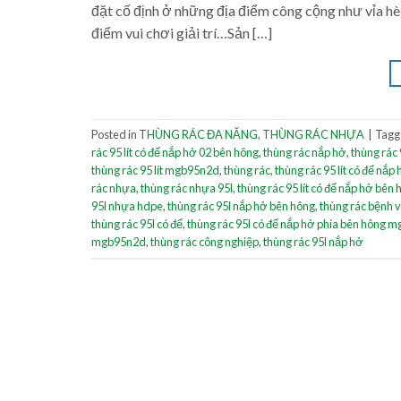
đặt cố định ở những địa điểm công cộng như vỉa hè,
điểm vui chơi giải trí…Sản […]
Posted in
THÙNG RÁC ĐA NĂNG
,
THÙNG RÁC NHỰA
|
Tag
rác 95 lít có đế nắp hở 02 bên hông
,
thùng rác nắp hở
,
thùng rác
thùng rác 95 lít mgb95n2d
,
thùng rác
,
thùng rác 95 lít có đế n
rác nhựa
,
thùng rác nhựa 95l
,
thùng rác 95 lít có đế nắp hở bên
95l nhựa hdpe
,
thùng rác 95l nắp hở bên hông
,
thùng rác bệnh v
thùng rác 95l có đế
,
thùng rác 95l có đế nắp hở phía bên hông 
mgb95n2d
,
thùng rác công nghiệp
,
thùng rác 95l nắp hở