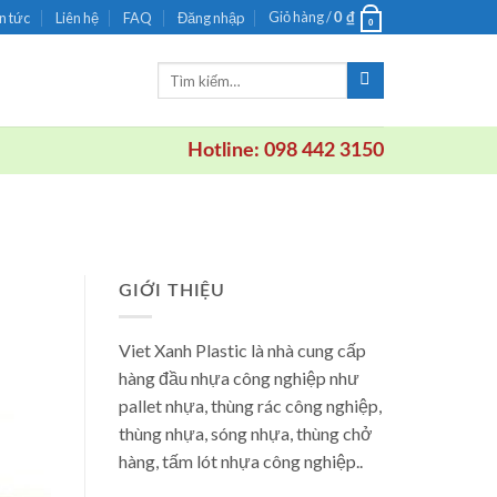
Giỏ hàng /
n tức
Liên hệ
FAQ
Đăng nhập
0
₫
0
Tìm
kiếm:
Hotline: 098 442 3150
GIỚI THIỆU
Viet Xanh Plastic là nhà cung cấp
hàng đầu nhựa công nghiệp như
pallet nhựa, thùng rác công nghiệp,
thùng nhựa, sóng nhựa, thùng chở
hàng, tấm lót nhựa công nghiệp..