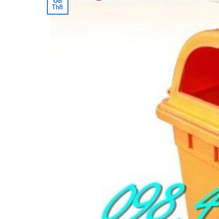
08
Th8