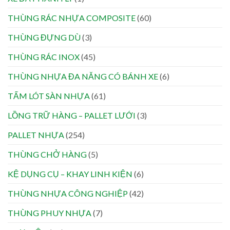
THÙNG RÁC NHỰA COMPOSITE
(60)
THÙNG ĐỰNG DÙ
(3)
THÙNG RÁC INOX
(45)
THÙNG NHỰA ĐA NĂNG CÓ BÁNH XE
(6)
TẤM LÓT SÀN NHỰA
(61)
LỒNG TRỮ HÀNG – PALLET LƯỚI
(3)
PALLET NHỰA
(254)
THÙNG CHỞ HÀNG
(5)
KỆ DỤNG CỤ – KHAY LINH KIỆN
(6)
THÙNG NHỰA CÔNG NGHIỆP
(42)
THÙNG PHUY NHỰA
(7)