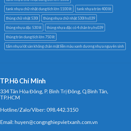
tank nhựa chữ nhật dung tích lớn 1100 lít
tank nhựa tròn 400 lít
thùng chữ nhật 530l
thùng nhựa chữ nhật 530l hs039
thùng nhựa đặc 530 lít
thùng nhựa đặc có 4 chân trụ hs039
thùng tròn dung tích lớn 750 lít
tấm nhựa lót sàn không chân mặt liền màu xanh dương nhựa nguyên sinh
TP.Hồ Chí Minh
334 Tân Hòa Đông, P. Bình Trị Đông, Q.Bình Tân,
TP.HCM
Hotline/Zalo/Viber: 098.442.3150
Email: huyen@congnghiepvietxanh.com.vn