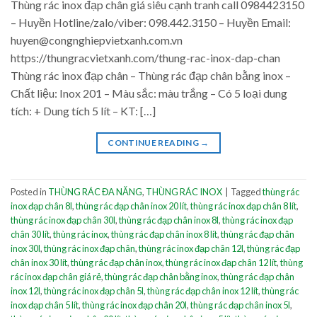
Thùng rác inox đạp chân giá siêu cạnh tranh call 0984423150
– Huyền Hotline/zalo/viber: 098.442.3150 – Huyền Email:
huyen@congnghiepvietxanh.com.vn
https://thungracvietxanh.com/thung-rac-inox-dap-chan
Thùng rác inox đạp chân – Thùng rác đạp chân bằng inox –
Chất liệu: Inox 201 – Màu sắc: màu trắng – Có 5 loại dung
tích: + Dung tích 5 lít – KT: […]
CONTINUE READING
→
Posted in
THÙNG RÁC ĐA NĂNG
,
THÙNG RÁC INOX
|
Tagged
thùng rác
inox đạp chân 8l
,
thùng rác đạp chân inox 20 lít
,
thùng rác inox đạp chân 8 lít
,
thùng rác inox đạp chân 30l
,
thùng rác đạp chân inox 8l
,
thùng rác inox đạp
chân 30 lít
,
thùng rác inox
,
thùng rác đạp chân inox 8 lít
,
thùng rác đạp chân
inox 30l
,
thùng rác inox đạp chân
,
thùng rác inox đạp chân 12l
,
thùng rác đạp
chân inox 30 lít
,
thùng rác đạp chân inox
,
thùng rác inox đạp chân 12 lít
,
thùng
rác inox đạp chân giá rẻ
,
thùng rác đạp chân bằng inox
,
thùng rác đạp chân
inox 12l
,
thùng rác inox đạp chân 5l
,
thùng rác đạp chân inox 12 lít
,
thùng rác
inox đạp chân 5 lít
,
thùng rác inox đạp chân 20l
,
thùng rác đạp chân inox 5l
,