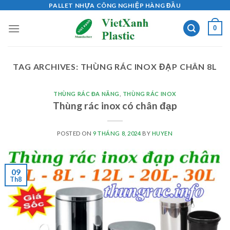
Skip
PALLET NHỰA CÔNG NGHIỆP HÀNG ĐẦU
to
0
content
TAG ARCHIVES:
THÙNG RÁC INOX ĐẠP CHÂN 8L
THÙNG RÁC ĐA NĂNG
,
THÙNG RÁC INOX
Thùng rác inox có chân đạp
POSTED ON
9 THÁNG 8, 2024
BY
HUYEN
09
Th8