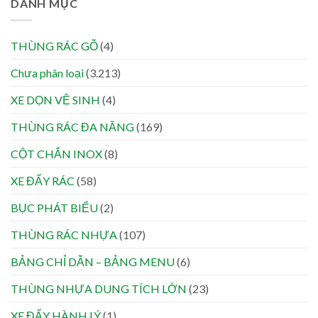
DANH MỤC
THÙNG RÁC GỖ
(4)
Chưa phân loại
(3.213)
XE DỌN VỆ SINH
(4)
THÙNG RÁC ĐA NĂNG
(169)
CỘT CHẮN INOX
(8)
XE ĐẨY RÁC
(58)
BỤC PHÁT BIỂU
(2)
THÙNG RÁC NHỰA
(107)
BẢNG CHỈ DẪN – BẢNG MENU
(6)
THÙNG NHỰA DUNG TÍCH LỚN
(23)
XE ĐẨY HÀNH LÝ
(1)