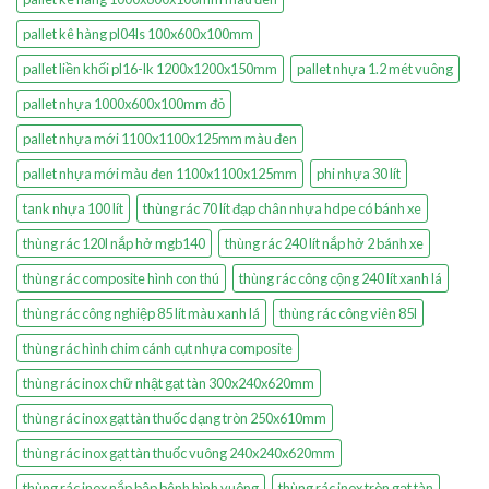
pallet kê hàng pl04ls 100x600x100mm
pallet liền khối pl16-lk 1200x1200x150mm
pallet nhựa 1.2 mét vuông
pallet nhựa 1000x600x100mm đỏ
pallet nhựa mới 1100x1100x125mm màu đen
pallet nhựa mới màu đen 1100x1100x125mm
phi nhựa 30 lít
tank nhựa 100 lít
thùng rác 70 lít đạp chân nhựa hdpe có bánh xe
thùng rác 120l nắp hở mgb140
thùng rác 240 lít nắp hở 2 bánh xe
thùng rác composite hình con thú
thùng rác công cộng 240 lít xanh lá
thùng rác công nghiệp 85 lít màu xanh lá
thùng rác công viên 85l
thùng rác hình chim cánh cụt nhựa composite
thùng rác inox chữ nhật gạt tàn 300x240x620mm
thùng rác inox gạt tàn thuốc dạng tròn 250x610mm
thùng rác inox gạt tàn thuốc vuông 240x240x620mm
thùng rác inox nắp bập bênh hình vuông
thùng rác inox tròn gạt tàn