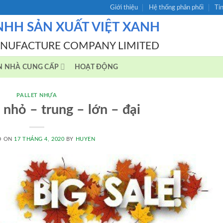
Giới thiệu
Hệ thống phân phối
Ti
NHH SẢN XUẤT VIỆT XANH
ANUFACTURE COMPANY LIMITED
N NHÀ CUNG CẤP
HOẠT ĐỘNG
PALLET NHỰA
 nhỏ – trung – lớn – đại
D ON
17 THÁNG 4, 2020
BY
HUYEN