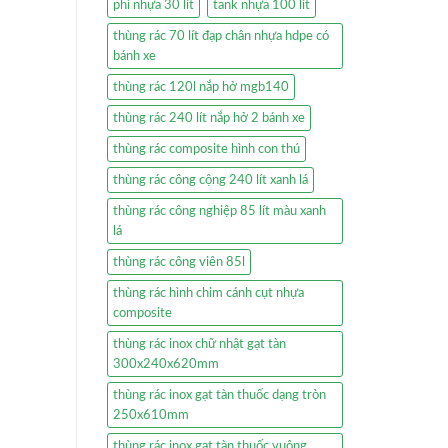
phi nhựa 30 lít
tank nhựa 100 lít
thùng rác 70 lít đạp chân nhựa hdpe có
bánh xe
thùng rác 120l nắp hở mgb140
thùng rác 240 lít nắp hở 2 bánh xe
thùng rác composite hình con thú
thùng rác công cộng 240 lít xanh lá
thùng rác công nghiệp 85 lít màu xanh
lá
thùng rác công viên 85l
thùng rác hình chim cánh cụt nhựa
composite
thùng rác inox chữ nhật gạt tàn
300x240x620mm
thùng rác inox gạt tàn thuốc dạng tròn
250x610mm
thùng rác inox gạt tàn thuốc vuông