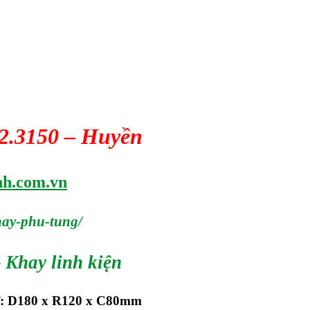
42.3150 – Huyền
nh.com.vn
hay-phu-tung/
–
Khay linh kiện
: D180 x R120 x C80mm