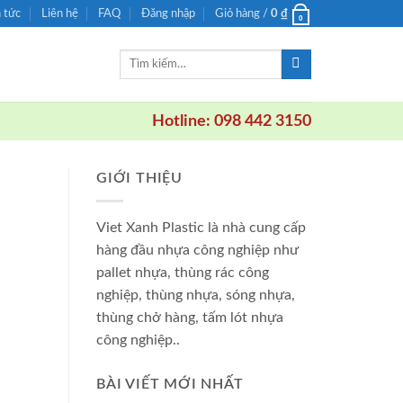
n tức
Liên hệ
FAQ
Đăng nhập
Giỏ hàng /
0
₫
0
Tìm
kiếm:
Hotline: 098 442 3150
GIỚI THIỆU
Viet Xanh Plastic là nhà cung cấp
hàng đầu nhựa công nghiệp như
pallet nhựa, thùng rác công
nghiệp, thùng nhựa, sóng nhựa,
thùng chở hàng, tấm lót nhựa
công nghiệp..
BÀI VIẾT MỚI NHẤT