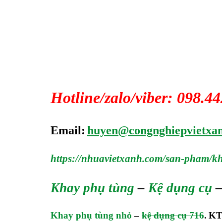
Hotline/zalo/viber: 098.4
Email:
huyen@congnghiepvietxa
https://nhuavietxanh.com/san-pham/k
Khay phụ tùng
–
Kệ dụng cụ
Khay phụ tùng nhỏ
–
kệ dụng cụ 716
.
KT