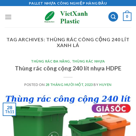
Skip
PALLET NHỰA CÔNG NGHIỆP HÀNG ĐẦU
to
0
content
TAG ARCHIVES:
THÙNG RÁC CÔNG CỘNG 240 LÍT
XANH LÁ
THÙNG RÁC ĐA NĂNG
,
THÙNG RÁC NHỰA
Thùng rác công cộng 240 lít nhựa HDPE
POSTED ON
28 THÁNG MƯỜI MỘT, 2023
BY
HUYEN
28
Th11