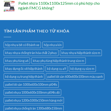
Pallet nhựa 1100x1100x125mm có phù hợp cho
ngành FMCG không?
TÌM SẢN PHẨM THEO TỪ KHÓA
hộp nhựa bít có 8 bánh xe
hộp nhựa kín
khay nhựa chống tràn hóa chất 2 phuy
khay nhựa hiệp thành size m
khay phụ tùng a6
khay phụ tùng hiệp thành trung size m
khay đựng ốc vít hiệp thành
kệ dụng cụ a9
kệ dụng cụ size m
kệ dụng cụ trung hiệp thành
pallet lót sàn 600x600x100mm màu xanh
pallet lót sàn 1000x600x100mm pl04ls
pallet nhựa 1000x600x100mm pl04ls đỏ
pallet nhựa 1200x1000x150mm hàng mới
pallet nhựa chống tràn 1300x680x150mm