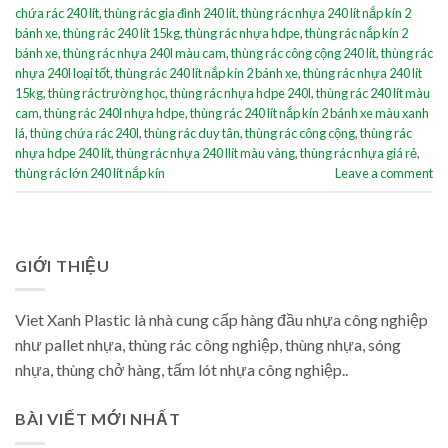
chứa rác 240 lít
,
thùng rác gia đình 240 lít
,
thùng rác nhựa 240 lít nắp kín 2
bánh xe
,
thùng rác 240 lít 15kg
,
thùng rác nhựa hdpe
,
thùng rác nắp kín 2
bánh xe
,
thùng rác nhựa 240l màu cam
,
thùng rác công cộng 240 lít
,
thùng rác
nhựa 240l loại tốt
,
thùng rác 240 lít nắp kín 2 bánh xe
,
thùng rác nhựa 240 lít
15kg
,
thùng rác trường học
,
thùng rác nhựa hdpe 240l
,
thùng rác 240 lít màu
cam
,
thùng rác 240l nhựa hdpe
,
thùng rác 240 lít nắp kín 2 bánh xe màu xanh
lá
,
thùng chứa rác 240l
,
thùng rác duy tân
,
thùng rác công cộng
,
thùng rác
nhựa hdpe 240 lít
,
thùng rác nhựa 240 llít màu vàng
,
thùng rác nhựa giá rẻ
,
thùng rác lớn 240 lít nắp kín
Leave a comment
GIỚI THIỆU
Viet Xanh Plastic là nhà cung cấp hàng đầu nhựa công nghiệp
như pallet nhựa, thùng rác công nghiệp, thùng nhựa, sóng
nhựa, thùng chở hàng, tấm lót nhựa công nghiệp..
BÀI VIẾT MỚI NHẤT