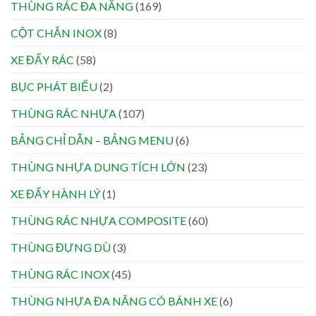
THÙNG RÁC ĐA NĂNG
(169)
CỘT CHẮN INOX
(8)
XE ĐẨY RÁC
(58)
BỤC PHÁT BIỂU
(2)
THÙNG RÁC NHỰA
(107)
BẢNG CHỈ DẪN – BẢNG MENU
(6)
THÙNG NHỰA DUNG TÍCH LỚN
(23)
XE ĐẨY HÀNH LÝ
(1)
THÙNG RÁC NHỰA COMPOSITE
(60)
THÙNG ĐỰNG DÙ
(3)
THÙNG RÁC INOX
(45)
THÙNG NHỰA ĐA NĂNG CÓ BÁNH XE
(6)