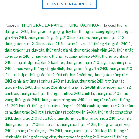
CONTINUE READING
→
Posted in
THÙNG RÁC ĐA NĂNG
,
THÙNG RÁC NHỰA
|
Tagged
thùng
đựng rác 240l
,
thùng rác công cộng duy tân
,
thùng rác công nghiệp
,
thùng rác
gia đình 240l
,
thùng rác công cộng 240 lít màu cam
,
thùng rác nhựa 240l
,
thùng rác nhựa 240 lít nắp kín 2 bánh xe màu xanh lá
,
thùng đựng rác 240 lít
,
thùng rác nhựa duy tân
,
thùng rác giá rẻ
,
thùng rác bệnh viện 240l
,
thùng rác
công cộng 240 lít màu vàng
,
thùng rác công nghiệp 240 lít
,
thùng rác nhựa
240 lít nhựa hdpe nắp kín 2 bánh xe
,
thùng rác nhựa 240 lít giá rẻ
,
thùng rác
240 lít màu vàng
,
thùng rác gia đình
,
thùng rác công viên 240l
,
thùng rác 240
lít nhựa hdpe
,
thùng rác lớn 240 lít nắp kín 2 bánh xe
,
thùng rác
,
thùng rác
240l xanh lá
,
thùng rác nhựa 240l màu vàng
,
thùng rác 240 lít
,
thùng rác
trường học 240l
,
thùng rác 2 bánh xe
,
thùng rác 240 lít nhựa hdpe nắp kín 2
bánh xe
,
thùng rác nhựa
,
thùng rác nhựa 240l xanh lá
,
thùng rác 240l màu
vàng
,
thùng rác 240l
,
thùng rác trường học 240 lít
,
thùng rác nắp kín
,
thùng
rác 240l loại tốt
,
thùng chứa rác
,
thùng rác 240 lít xanh lá
,
thùng rác 240l màu
cam
,
thùng rác 240 lít giá rẻ
,
thùng rác công viên 240 lít
,
thùng rác công cộng
240l
,
thùng rác 240 lít loại tốt
,
thùng đựng rác
,
thùng rác nhựa 240 lít xanh lá
,
thùng rác nhựa 240 lít màu cam
,
thùng rác nhựa 240 lít
,
thùng rác bệnh viện
240 lít
,
thùng rác công nghiệp 240l
,
thùng rác nhựa 240 lít loại tốt
,
thùng rác
bệnh viện
,
thùng rác công viên
,
thùng rác công cộng 240 lít xanh lá
,
thùng