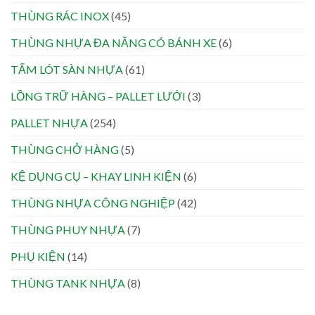
THÙNG RÁC INOX
(45)
THÙNG NHỰA ĐA NĂNG CÓ BÁNH XE
(6)
TẤM LÓT SÀN NHỰA
(61)
LỒNG TRỮ HÀNG – PALLET LƯỚI
(3)
PALLET NHỰA
(254)
THÙNG CHỞ HÀNG
(5)
KỆ DỤNG CỤ – KHAY LINH KIỆN
(6)
THÙNG NHỰA CÔNG NGHIỆP
(42)
THÙNG PHUY NHỰA
(7)
PHỤ KIỆN
(14)
THÙNG TANK NHỰA
(8)