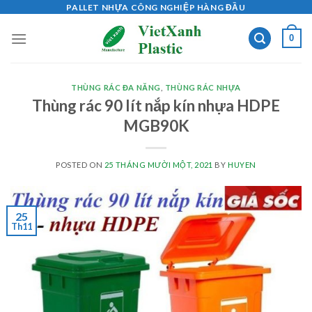
Skip
PALLET NHỰA CÔNG NGHIỆP HÀNG ĐẦU
to
0
content
THÙNG RÁC ĐA NĂNG
,
THÙNG RÁC NHỰA
Thùng rác 90 lít nắp kín nhựa HDPE
MGB90K
POSTED ON
25 THÁNG MƯỜI MỘT, 2021
BY
HUYEN
25
Th11