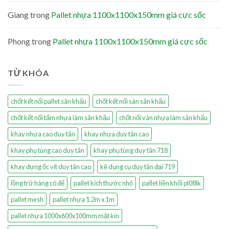
Giang
trong
Pallet nhựa 1100x1100x150mm giá cực sốc
Phong
trong
Pallet nhựa 1100x1100x150mm giá cực sốc
TỪ KHÓA
chốt kết nối pallet sân khấu
chốt kết nối sàn sân khấu
chốt kết nối tấm nhựa làm sân khấu
chốt nối ván nhựa làm sân khấu
khay nhựa cao duy tân
khay nhựa duy tân cao
khay phụ tùng cao duy tân
khay phụ tùng duy tân 718
khay đựng ốc vít duy tân cao
kệ dụng cụ duy tân đại 719
lồng trữ hàng có đế
pallet kích thước nhỏ
pallet liền khối pl08lk
pallet mesh
pallet nhựa 1.2m x 1m
pallet nhựa 1000x600x100mm mặt kín