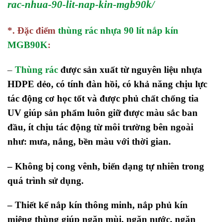
rac-nhua-90-lit-nap-kin-mgb90k/
*. Đặc điểm
thùng rác nhựa 90 lít nắp kín
MGB90K
:
–
Thùng rác
được sản xuất từ nguyên liệu nhựa
HDPE dẻo, có tính đàn hồi, có khả năng chịu lực
tác động cơ học tốt và được phủ chất chống tia
UV giúp sản phẩm luôn giữ được màu sắc ban
đầu, ít chịu tác động từ môi trường bên ngoài
như: mưa, nắng, bền màu với thời gian.
– Không bị cong vênh, biến dạng tự nhiên trong
quá trình sử dụng.
– Thiết kế nắp kín thông minh, nắp phủ kín
miệng thùng giúp ngăn mùi, ngăn nước, ngăn