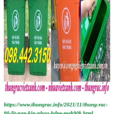
https://www.thungrac.info/2021/11/thung-rac-
90-lit-nap-kin-nhua-hdpe-mgb90k.html