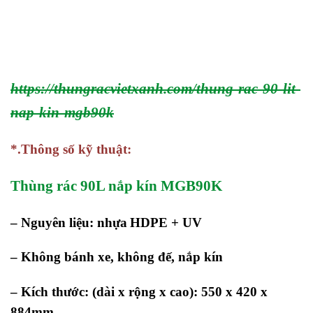
https://thungracvietxanh.com/thung-rac-90-lit-
nap-kin-mgb90k
*.Thông số kỹ thuật:
Thùng rác 90L nắp kín MGB90K
– Nguyên liệu: nhựa
HDPE + UV
– Không bánh xe, không đế, nắp kín
– Kích thước: (dài x rộng x cao): 550 x 420 x
884mm