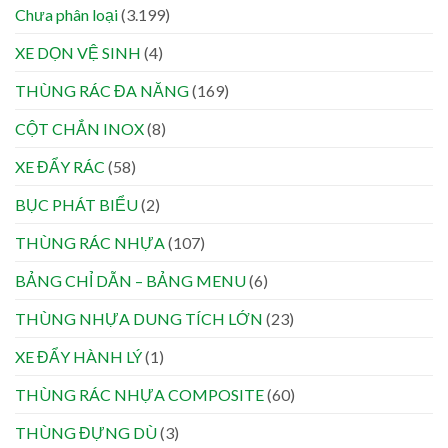
Chưa phân loại
(3.199)
XE DỌN VỆ SINH
(4)
THÙNG RÁC ĐA NĂNG
(169)
CỘT CHẮN INOX
(8)
XE ĐẨY RÁC
(58)
BỤC PHÁT BIỂU
(2)
THÙNG RÁC NHỰA
(107)
BẢNG CHỈ DẪN – BẢNG MENU
(6)
THÙNG NHỰA DUNG TÍCH LỚN
(23)
XE ĐẨY HÀNH LÝ
(1)
THÙNG RÁC NHỰA COMPOSITE
(60)
THÙNG ĐỰNG DÙ
(3)