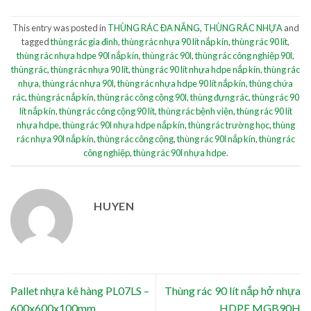
This entry was posted in
THÙNG RÁC ĐA NĂNG
,
THÙNG RÁC NHỰA
and
tagged
thùng rác gia đình
,
thùng rác nhựa 90 lít nắp kín
,
thùng rác 90 lít
,
thùng rác nhựa hdpe 90l nắp kín
,
thùng rác 90l
,
thùng rác công nghiệp 90l
,
thùng rác
,
thùng rác nhựa 90 lít
,
thùng rác 90 lít nhựa hdpe nắp kín
,
thùng rác
nhựa
,
thùng rác nhựa 90l
,
thùng rác nhựa hdpe 90 lít nắp kín
,
thùng chứa
rác
,
thùng rác nắp kín
,
thùng rác công cộng 90l
,
thùng đựng rác
,
thùng rác 90
lít nắp kín
,
thùng rác công cộng 90 lít
,
thùng rác bệnh viện
,
thùng rác 90 lít
nhựa hdpe
,
thùng rác 90l nhựa hdpe nắp kín
,
thùng rác trường học
,
thùng
rác nhựa 90l nắp kín
,
thùng rác công cộng
,
thùng rác 90l nắp kín
,
thùng rác
công nghiệp
,
thùng rác 90l nhựa hdpe
.
HUYEN
Pallet nhựa kê hàng PL07LS –
Thùng rác 90 lít nắp hở nhựa
600x600x100mm
HDPE MGB90H