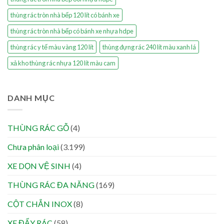
thùng rác tròn nhà bếp 120 lít có bánh xe
thùng rác tròn nhà bếp có bánh xe nhựa hdpe
thùng rác y tế màu vàng 120 lít
thùng đựng rác 240 lít màu xanh lá
xả kho thùng rác nhựa 120 lít màu cam
DANH MỤC
THÙNG RÁC GỖ
(4)
Chưa phân loại
(3.199)
XE DỌN VỆ SINH
(4)
THÙNG RÁC ĐA NĂNG
(169)
CỘT CHẮN INOX
(8)
XE ĐẨY RÁC
(58)