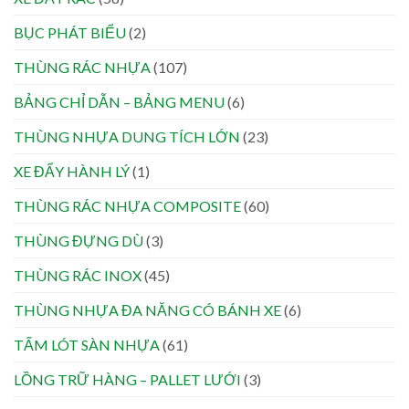
BỤC PHÁT BIỂU
(2)
THÙNG RÁC NHỰA
(107)
BẢNG CHỈ DẪN – BẢNG MENU
(6)
THÙNG NHỰA DUNG TÍCH LỚN
(23)
XE ĐẨY HÀNH LÝ
(1)
THÙNG RÁC NHỰA COMPOSITE
(60)
THÙNG ĐỰNG DÙ
(3)
THÙNG RÁC INOX
(45)
THÙNG NHỰA ĐA NĂNG CÓ BÁNH XE
(6)
TẤM LÓT SÀN NHỰA
(61)
LỒNG TRỮ HÀNG – PALLET LƯỚI
(3)