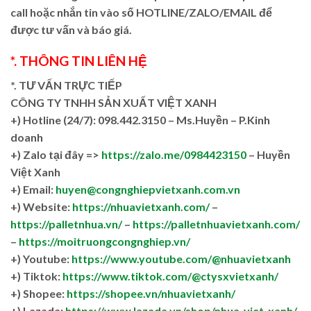
call hoặc nhắn tin vào số HOTLINE/ZALO/EMAIL để
được tư vấn và báo giá.
*. THÔNG TIN LIÊN HỆ
*. TƯ VẤN TRỰC TIẾP
CÔNG TY TNHH SẢN XUẤT VIỆT XANH
+)
Hotline (24/7): 098.442.3150 – Ms.Huyền – P.Kinh
doanh
+)
Zalo tại đây =>
https://zalo.me/0984423150
– Huyền
Việt Xanh
+) Email:
huyen@congnghiepvietxanh.com.vn
+) Website:
https://nhuavietxanh.com/
–
https://palletnhua.vn/
–
https://palletnhuavietxanh.com/
–
https://moitruongcongnghiep.vn/
+) Youtube:
https://www.youtube.com/@nhuavietxanh
+) Tiktok:
https://www.tiktok.com/@ctysxvietxanh/
+) Shopee:
https://shopee.vn/nhuavietxanh/
+) Lazada:
https://www.lazada.vn/shop/nhua-viet-xanh/