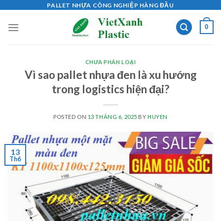
Skip
PALLET NHỰA CÔNG NGHIỆP HÀNG ĐẦU
to
0
content
CHƯA PHÂN LOẠI
Vì sao pallet nhựa đen là xu hướng
trong logistics hiện đại?
POSTED ON
13 THÁNG 6, 2025
BY
HUYEN
13
Th6