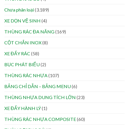
Chưa phân loại
(3.189)
XE DỌN VỆ SINH
(4)
THÙNG RÁC ĐA NĂNG
(169)
CỘT CHẮN INOX
(8)
XE ĐẨY RÁC
(58)
BỤC PHÁT BIỂU
(2)
THÙNG RÁC NHỰA
(107)
BẢNG CHỈ DẪN – BẢNG MENU
(6)
THÙNG NHỰA DUNG TÍCH LỚN
(23)
XE ĐẨY HÀNH LÝ
(1)
THÙNG RÁC NHỰA COMPOSITE
(60)