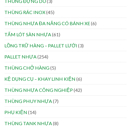
THÙNG ĐỰNG DÙ
(3)
THÙNG RÁC INOX
(45)
THÙNG NHỰA ĐA NĂNG CÓ BÁNH XE
(6)
TẤM LÓT SÀN NHỰA
(61)
LỒNG TRỮ HÀNG – PALLET LƯỚI
(3)
PALLET NHỰA
(254)
THÙNG CHỞ HÀNG
(5)
KỆ DỤNG CỤ – KHAY LINH KIỆN
(6)
THÙNG NHỰA CÔNG NGHIỆP
(42)
THÙNG PHUY NHỰA
(7)
PHỤ KIỆN
(14)
THÙNG TANK NHỰA
(8)