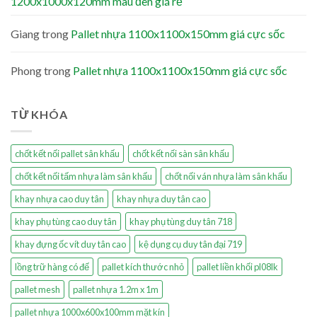
1200x1000x120mm màu đen giá rẻ
Giang
trong
Pallet nhựa 1100x1100x150mm giá cực sốc
Phong
trong
Pallet nhựa 1100x1100x150mm giá cực sốc
TỪ KHÓA
chốt kết nối pallet sân khấu
chốt kết nối sàn sân khấu
chốt kết nối tấm nhựa làm sân khấu
chốt nối ván nhựa làm sân khấu
khay nhựa cao duy tân
khay nhựa duy tân cao
khay phụ tùng cao duy tân
khay phụ tùng duy tân 718
khay đựng ốc vít duy tân cao
kệ dụng cụ duy tân đại 719
lồng trữ hàng có đế
pallet kích thước nhỏ
pallet liền khối pl08lk
pallet mesh
pallet nhựa 1.2m x 1m
pallet nhựa 1000x600x100mm mặt kín