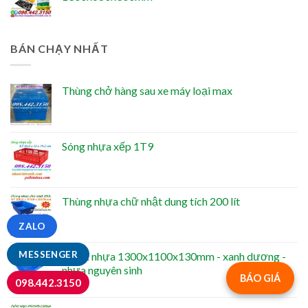
BÁN CHẠY NHẤT
Thùng chở hàng sau xe máy loại max
Sóng nhựa xếp 1T9
Thùng nhựa chữ nhật dung tích 200 lít
ZALO
MESSENGER
Pallet nhựa 1300x1100x130mm - xanh dương -
nhựa nguyên sinh
BÁO GIÁ
098.442.3150