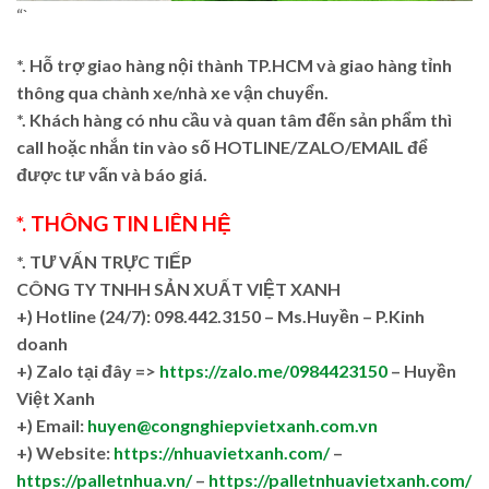
“`
*. Hỗ trợ giao hàng nội thành TP.HCM và giao hàng tỉnh
thông qua chành xe/nhà xe vận chuyển.
*. Khách hàng có nhu cầu và quan tâm đến sản phẩm thì
call hoặc nhắn tin vào số HOTLINE/ZALO/EMAIL để
được tư vấn và báo giá.
*. THÔNG TIN LIÊN HỆ
*. TƯ VẤN TRỰC TIẾP
CÔNG TY TNHH SẢN XUẤT VIỆT XANH
+)
Hotline (24/7): 098.442.3150 – Ms.Huyền – P.Kinh
doanh
+)
Zalo tại đây =>
https://zalo.me/0984423150
– Huyền
Việt Xanh
+) Email:
huyen@congnghiepvietxanh.com.vn
+) Website:
https://nhuavietxanh.com/
–
https://palletnhua.vn/
–
https://palletnhuavietxanh.com/