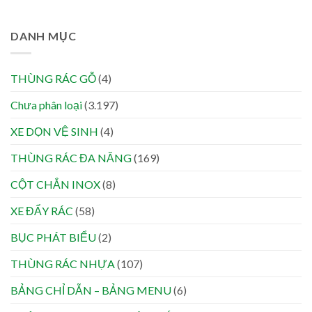
DANH MỤC
THÙNG RÁC GỖ
(4)
Chưa phân loại
(3.197)
XE DỌN VỆ SINH
(4)
THÙNG RÁC ĐA NĂNG
(169)
CỘT CHẮN INOX
(8)
XE ĐẨY RÁC
(58)
BỤC PHÁT BIỂU
(2)
THÙNG RÁC NHỰA
(107)
BẢNG CHỈ DẪN – BẢNG MENU
(6)