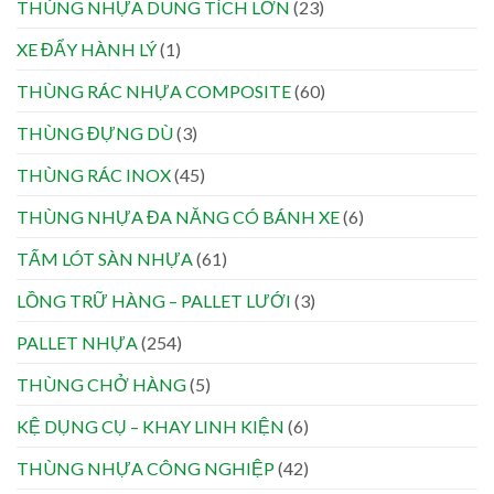
THÙNG NHỰA DUNG TÍCH LỚN
(23)
XE ĐẨY HÀNH LÝ
(1)
THÙNG RÁC NHỰA COMPOSITE
(60)
THÙNG ĐỰNG DÙ
(3)
THÙNG RÁC INOX
(45)
THÙNG NHỰA ĐA NĂNG CÓ BÁNH XE
(6)
TẤM LÓT SÀN NHỰA
(61)
LỒNG TRỮ HÀNG – PALLET LƯỚI
(3)
PALLET NHỰA
(254)
THÙNG CHỞ HÀNG
(5)
KỆ DỤNG CỤ – KHAY LINH KIỆN
(6)
THÙNG NHỰA CÔNG NGHIỆP
(42)