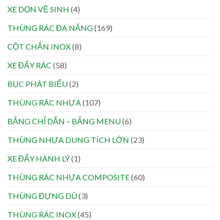
XE DỌN VỆ SINH
(4)
THÙNG RÁC ĐA NĂNG
(169)
CỘT CHẮN INOX
(8)
XE ĐẨY RÁC
(58)
BỤC PHÁT BIỂU
(2)
THÙNG RÁC NHỰA
(107)
BẢNG CHỈ DẪN – BẢNG MENU
(6)
THÙNG NHỰA DUNG TÍCH LỚN
(23)
XE ĐẨY HÀNH LÝ
(1)
THÙNG RÁC NHỰA COMPOSITE
(60)
THÙNG ĐỰNG DÙ
(3)
THÙNG RÁC INOX
(45)