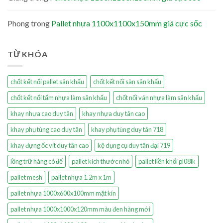
Phong
trong
Pallet nhựa 1100x1100x150mm giá cực sốc
TỪ KHÓA
chốt kết nối pallet sân khấu
chốt kết nối sàn sân khấu
chốt kết nối tấm nhựa làm sân khấu
chốt nối ván nhựa làm sân khấu
khay nhựa cao duy tân
khay nhựa duy tân cao
khay phụ tùng cao duy tân
khay phụ tùng duy tân 718
khay đựng ốc vít duy tân cao
kệ dụng cụ duy tân đại 719
lồng trữ hàng có đế
pallet kích thước nhỏ
pallet liền khối pl08lk
pallet mesh
pallet nhựa 1.2m x 1m
pallet nhựa 1000x600x100mm mặt kín
pallet nhựa 1000x1000x120mm màu đen hàng mới