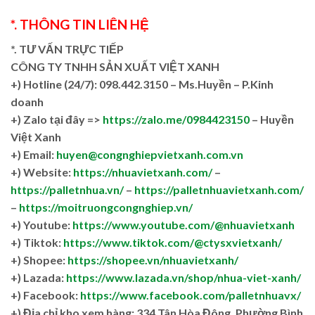
*. THÔNG TIN LIÊN HỆ
*. TƯ VẤN TRỰC TIẾP
CÔNG TY TNHH SẢN XUẤT VIỆT XANH
+)
Hotline (24/7): 098.442.3150 – Ms.Huyền – P.Kinh
doanh
+)
Zalo tại đây =>
https://zalo.me/0984423150
– Huyền
Việt Xanh
+) Email:
huyen@congnghiepvietxanh.com.vn
+) Website:
https://nhuavietxanh.com/
–
https://palletnhua.vn/
–
https://palletnhuavietxanh.com/
–
https://moitruongcongnghiep.vn/
+) Youtube:
https://www.youtube.com/@nhuavietxanh
+) Tiktok:
https://www.tiktok.com/@ctysxvietxanh/
+) Shopee:
https://shopee.vn/nhuavietxanh/
+) Lazada:
https://www.lazada.vn/shop/nhua-viet-xanh/
+) Facebook:
https://www.facebook.com/palletnhuavx/
+)
Địa chỉ kho xem hàng: 334 Tân Hòa Đông, Phường Bình