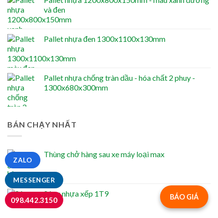
và đen
Pallet nhựa đen 1300x1100x130mm
Pallet nhựa chống tràn dầu - hóa chất 2 phuy -
1300x680x300mm
BÁN CHẠY NHẤT
Thùng chở hàng sau xe máy loại max
ZALO
MESSENGER
Sóng nhựa xếp 1T9
BÁO GIÁ
098.442.3150