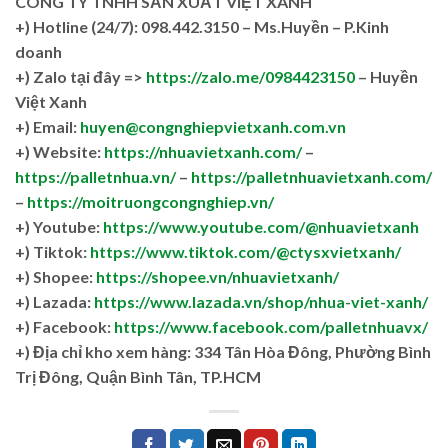
CÔNG TY TNHH SẢN XUẤT VIỆT XANH
+)
Hotline (24/7): 098.442.3150 – Ms.Huyền – P.Kinh
doanh
+)
Zalo tại đây =>
https://zalo.me/0984423150
– Huyền
Việt Xanh
+) Email:
huyen@congnghiepvietxanh.com.vn
+) Website:
https://nhuavietxanh.com/
–
https://palletnhua.vn/
–
https://palletnhuavietxanh.com/
–
https://moitruongcongnghiep.vn/
+) Youtube:
https://www.youtube.com/@nhuavietxanh
+) Tiktok:
https://www.tiktok.com/@ctysxvietxanh/
+) Shopee:
https://shopee.vn/nhuavietxanh/
+) Lazada:
https://www.lazada.vn/shop/nhua-viet-xanh/
+) Facebook:
https://www.facebook.com/palletnhuavx/
+)
Địa chỉ kho xem hàng: 334 Tân Hòa Đông, Phường Bình
Trị Đông, Quận Bình Tân, TP.HCM