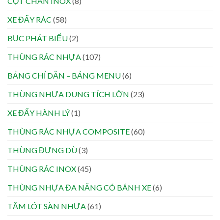
CỘT CHẮN INOX
(8)
XE ĐẨY RÁC
(58)
BỤC PHÁT BIỂU
(2)
THÙNG RÁC NHỰA
(107)
BẢNG CHỈ DẪN – BẢNG MENU
(6)
THÙNG NHỰA DUNG TÍCH LỚN
(23)
XE ĐẨY HÀNH LÝ
(1)
THÙNG RÁC NHỰA COMPOSITE
(60)
THÙNG ĐỰNG DÙ
(3)
THÙNG RÁC INOX
(45)
THÙNG NHỰA ĐA NĂNG CÓ BÁNH XE
(6)
TẤM LÓT SÀN NHỰA
(61)