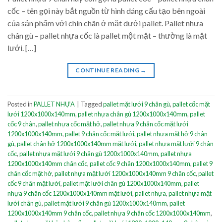
cốc – tên gọi này bắt nguồn từ hình dáng cấu tạo bên ngoài
của sản phẩm với chín chân ở mặt dưới pallet. Pallet nhựa
chân gù – pallet nhựa cốc là pallet một mặt – thường là mặt
lưới. […]
CONTINUE READING
→
Posted in
PALLET NHỰA
|
Tagged
pallet mặt lưới 9 chân gù
,
pallet cốc mặt
lưới 1200x1000x140mm
,
pallet nhựa chân gù 1200x1000x140mm
,
pallet
cốc 9 chân
,
pallet nhựa cốc mặt hở
,
pallet nhựa 9 chân cốc mặt lưới
1200x1000x140mm
,
pallet 9 chân cốc mặt lưới
,
pallet nhựa mặt hở 9 chân
gù
,
pallet chân hở 1200x1000x140mm mặt lưới
,
pallet nhựa mặt lưới 9 chân
cốc
,
pallet nhựa mặt lưới 9 chân gù 1200x1000x140mm
,
pallet nhựa
1200x1000x140mm chân cốc
,
pallet cốc 9 chân 1200x1000x140mm
,
pallet 9
chân cốc mặt hở
,
pallet nhựa mặt lưới 1200x1000x140mm 9 chân cốc
,
pallet
cốc 9 chân mặt lưới
,
pallet mặt lưới chân gù 1200x1000x140mm
,
pallet
nhựa 9 chân cốc 1200x1000x140mm mặt lưới
,
pallet nhựa
,
pallet nhựa mặt
lưới chân gù
,
pallet mặt lưới 9 chân gù 1200x1000x140mm
,
pallet
1200x1000x140mm 9 chân cốc
,
pallet nhựa 9 chân cốc 1200x1000x140mm
,