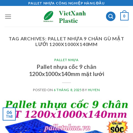
Skip
PALLET NHỰA CÔNG NGHIỆP HÀNG ĐẦU
to
0
content
TAG ARCHIVES:
PALLET NHỰA 9 CHÂN GÙ MẶT
LƯỚI 1200X1000X140MM
PALLET NHỰA
Pallet nhựa cốc 9 chân
1200x1000x140mm mặt lưới
POSTED ON
6 THÁNG 8, 2025
BY
HUYEN
06
Th8