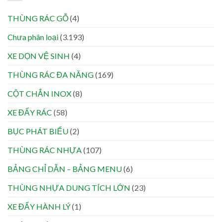
THÙNG RÁC GỖ
(4)
Chưa phân loại
(3.193)
XE DỌN VỆ SINH
(4)
THÙNG RÁC ĐA NĂNG
(169)
CỘT CHẮN INOX
(8)
XE ĐẨY RÁC
(58)
BỤC PHÁT BIỂU
(2)
THÙNG RÁC NHỰA
(107)
BẢNG CHỈ DẪN – BẢNG MENU
(6)
THÙNG NHỰA DUNG TÍCH LỚN
(23)
XE ĐẨY HÀNH LÝ
(1)