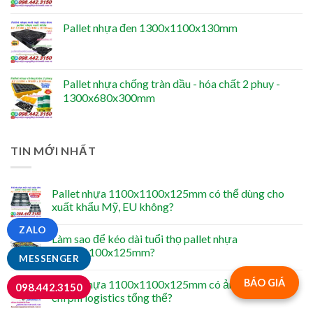
Pallet nhựa đen 1300x1100x130mm
Pallet nhựa chống tràn dầu - hóa chất 2 phuy -
1300x680x300mm
TIN MỚI NHẤT
Pallet nhựa 1100x1100x125mm có thể dùng cho
xuất khẩu Mỹ, EU không?
ZALO
Làm sao để kéo dài tuổi thọ pallet nhựa
1100x1100x125mm?
MESSENGER
BÁO GIÁ
Pallet nhựa 1100x1100x125mm có ảnh hưởng đến
098.442.3150
chi phí logistics tổng thể?