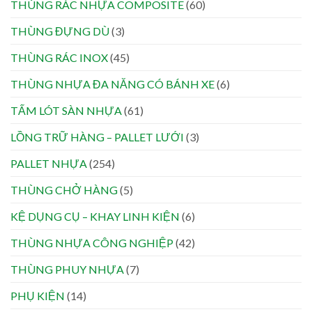
THÙNG RÁC NHỰA COMPOSITE
(60)
THÙNG ĐỰNG DÙ
(3)
THÙNG RÁC INOX
(45)
THÙNG NHỰA ĐA NĂNG CÓ BÁNH XE
(6)
TẤM LÓT SÀN NHỰA
(61)
LỒNG TRỮ HÀNG – PALLET LƯỚI
(3)
PALLET NHỰA
(254)
THÙNG CHỞ HÀNG
(5)
KỆ DỤNG CỤ – KHAY LINH KIỆN
(6)
THÙNG NHỰA CÔNG NGHIỆP
(42)
THÙNG PHUY NHỰA
(7)
PHỤ KIỆN
(14)