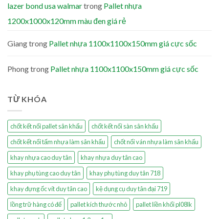
lazer bond usa walmar
trong
Pallet nhựa
1200x1000x120mm màu đen giá rẻ
Giang
trong
Pallet nhựa 1100x1100x150mm giá cực sốc
Phong
trong
Pallet nhựa 1100x1100x150mm giá cực sốc
TỪ KHÓA
chốt kết nối pallet sân khấu
chốt kết nối sàn sân khấu
chốt kết nối tấm nhựa làm sân khấu
chốt nối ván nhựa làm sân khấu
khay nhựa cao duy tân
khay nhựa duy tân cao
khay phụ tùng cao duy tân
khay phụ tùng duy tân 718
khay đựng ốc vít duy tân cao
kệ dụng cụ duy tân đại 719
lồng trữ hàng có đế
pallet kích thước nhỏ
pallet liền khối pl08lk