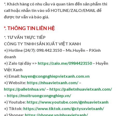
*. Khách hàng có nhu cầu và quan tâm đến sản phẩm thì
call hoặc nhắn tin vào số HOTLINE/ZALO/EMAIL để
được tư vấn và báo giá.
*. THÔNG TIN LIÊN HỆ
*. TƯ VẤN TRỰC TIẾP
CÔNG TY TNHH SẢN XUẤT VIỆT XANH
+)
Hotline (24/7): 098.442.3150 – Ms.Huyền – P.Kinh
doanh
+)
Zalo tại đây =>
https://zalo.me/0984423150
– Huyền
Việt Xanh
+) Email:
huyen@congnghiepvietxanh.com.vn
+) Website:
https://nhuavietxanh.com/
–
https://palletnhua.vn/
–
https://palletnhuavietxanh.com/
–
https://moitruongcongnghiep.vn/
+) Youtube:
https://www.youtube.com/@nhuavietxanh
+) Tiktok:
https://www.tiktok.com/@ctysxvietxanh/
+) Shopee:
https://shopee.vn/nhuavietxanh/