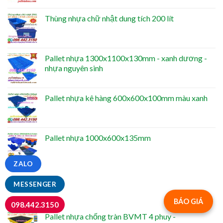
Thùng nhựa chữ nhật dung tích 200 lít
Pallet nhựa 1300x1100x130mm - xanh dương -
nhựa nguyên sinh
Pallet nhựa kê hàng 600x600x100mm màu xanh
Pallet nhựa 1000x600x135mm
ZALO
MESSENGER
NỔI BẬT
BÁO GIÁ
098.442.3150
Pallet nhựa chống tràn BVMT 4 phuy -