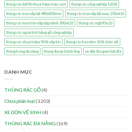
thùng rác 660 lít nhựa hdpe màu cam
thùng rác công nghiệp 120 lít
thùng rác inox nắp lật 480x830mm
thùng rác inox nắp lật xoay 250x610
thùng rác inox tròn nắp bập bênh 300x610
thùng rác mgb95n2d
thùng rác ngoài trời bằng gỗ công nghiệp
thùng rác nhựa hdpe 90 lít nắp kín
thùng rác treo đơn 50 lít chân sắt
thùng trong đa năng
thùng đựng ô hình ống
xe đẩy thu gom bát đĩa
DANH MỤC
THÙNG RÁC GỖ
(4)
Chưa phân loại
(3.203)
XE DỌN VỆ SINH
(4)
THÙNG RÁC ĐA NĂNG
(169)