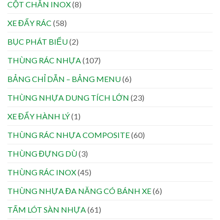
CỘT CHẮN INOX
(8)
XE ĐẨY RÁC
(58)
BỤC PHÁT BIỂU
(2)
THÙNG RÁC NHỰA
(107)
BẢNG CHỈ DẪN – BẢNG MENU
(6)
THÙNG NHỰA DUNG TÍCH LỚN
(23)
XE ĐẨY HÀNH LÝ
(1)
THÙNG RÁC NHỰA COMPOSITE
(60)
THÙNG ĐỰNG DÙ
(3)
THÙNG RÁC INOX
(45)
THÙNG NHỰA ĐA NĂNG CÓ BÁNH XE
(6)
TẤM LÓT SÀN NHỰA
(61)