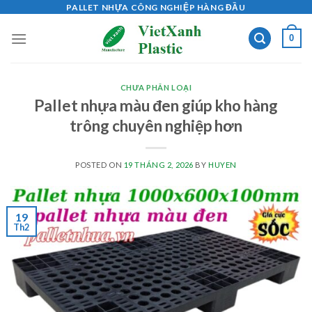
Skip
PALLET NHỰA CÔNG NGHIỆP HÀNG ĐẦU
to
0
content
CHƯA PHÂN LOẠI
Pallet nhựa màu đen giúp kho hàng
trông chuyên nghiệp hơn
POSTED ON
19 THÁNG 2, 2026
BY
HUYEN
19
Th2