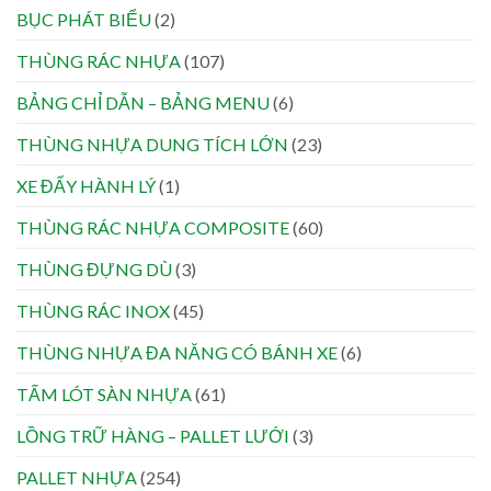
BỤC PHÁT BIỂU
(2)
THÙNG RÁC NHỰA
(107)
BẢNG CHỈ DẪN – BẢNG MENU
(6)
THÙNG NHỰA DUNG TÍCH LỚN
(23)
XE ĐẨY HÀNH LÝ
(1)
THÙNG RÁC NHỰA COMPOSITE
(60)
THÙNG ĐỰNG DÙ
(3)
THÙNG RÁC INOX
(45)
THÙNG NHỰA ĐA NĂNG CÓ BÁNH XE
(6)
TẤM LÓT SÀN NHỰA
(61)
LỒNG TRỮ HÀNG – PALLET LƯỚI
(3)
PALLET NHỰA
(254)