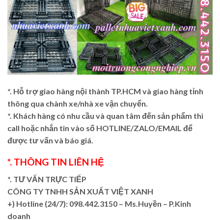
*. Hỗ trợ giao hàng nội thành TP.HCM và giao hàng tỉnh
thông qua chành xe/nhà xe vận chuyển.
*. Khách hàng có nhu cầu và quan tâm đến sản phẩm thì
call hoặc nhắn tin vào số HOTLINE/ZALO/EMAIL để
được tư vấn và báo giá.
*. THÔNG TIN LIÊN HỆ
*. TƯ VẤN TRỰC TIẾP
CÔNG TY TNHH SẢN XUẤT VIỆT XANH
+)
Hotline (24/7): 098.442.3150 – Ms.Huyền – P.Kinh
doanh