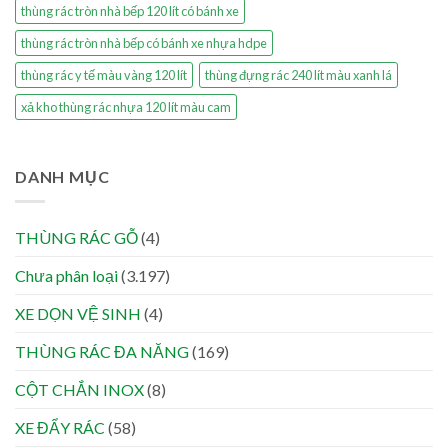
thùng rác tròn nhà bếp 120 lít có bánh xe
thùng rác tròn nhà bếp có bánh xe nhựa hdpe
thùng rác y tế màu vàng 120 lít
thùng đựng rác 240 lít màu xanh lá
xả kho thùng rác nhựa 120 lít màu cam
DANH MỤC
THÙNG RÁC GỖ
(4)
Chưa phân loại
(3.197)
XE DỌN VỆ SINH
(4)
THÙNG RÁC ĐA NĂNG
(169)
CỘT CHẮN INOX
(8)
XE ĐẨY RÁC
(58)