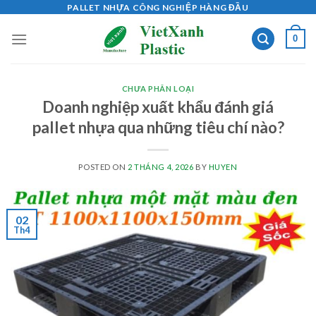
Skip
PALLET NHỰA CÔNG NGHIỆP HÀNG ĐẦU
to
0
content
CHƯA PHÂN LOẠI
Doanh nghiệp xuất khẩu đánh giá
pallet nhựa qua những tiêu chí nào?
POSTED ON
2 THÁNG 4, 2026
BY
HUYEN
02
Th4