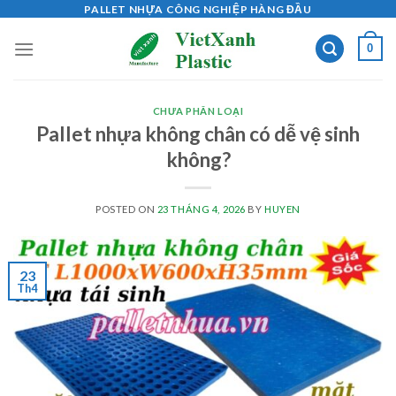
Skip
PALLET NHỰA CÔNG NGHIỆP HÀNG ĐẦU
to
0
content
CHƯA PHÂN LOẠI
Pallet nhựa không chân có dễ vệ sinh
không?
POSTED ON
23 THÁNG 4, 2026
BY
HUYEN
23
Th4