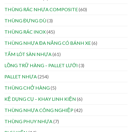
THÙNG RÁC NHỰA COMPOSITE
(60)
THÙNG ĐỰNG DÙ
(3)
THÙNG RÁC INOX
(45)
THÙNG NHỰA ĐA NĂNG CÓ BÁNH XE
(6)
TẤM LÓT SÀN NHỰA
(61)
LỒNG TRỮ HÀNG – PALLET LƯỚI
(3)
PALLET NHỰA
(254)
THÙNG CHỞ HÀNG
(5)
KỆ DỤNG CỤ – KHAY LINH KIỆN
(6)
THÙNG NHỰA CÔNG NGHIỆP
(42)
THÙNG PHUY NHỰA
(7)