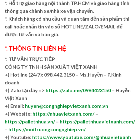
*. Hỗ trợ giao hàng nội thành TP.HCM và giao hàng tỉnh
thông qua chành xe/nhà xe vận chuyển.
*. Khách hàng có nhu cầu và quan tâm đến sản phẩm thì
call hoặc nhắn tin vào số HOTLINE/ZALO/EMAIL để
được tư vấn và báo giá.
*. THÔNG TIN LIÊN HỆ
*. TƯ VẤN TRỰC TIẾP
CÔNG TY TNHH SẢN XUẤT VIỆT XANH
+)
Hotline (24/7): 098.442.3150 – Ms.Huyền – P.Kinh
doanh
+)
Zalo tại đây =>
https://zalo.me/0984423150
– Huyền
Việt Xanh
+) Email:
huyen@congnghiepvietxanh.com.vn
+) Website:
https://nhuavietxanh.com/
–
https://palletnhua.vn/
–
https://palletnhuavietxanh.com/
–
https://moitruongcongnghiep.vn/
+) Youtube:
https://www.youtube.com/@nhuavietxanh