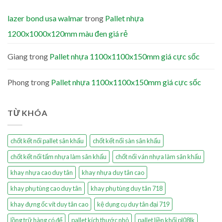
lazer bond usa walmar
trong
Pallet nhựa
1200x1000x120mm màu đen giá rẻ
Giang
trong
Pallet nhựa 1100x1100x150mm giá cực sốc
Phong
trong
Pallet nhựa 1100x1100x150mm giá cực sốc
TỪ KHÓA
chốt kết nối pallet sân khấu
chốt kết nối sàn sân khấu
chốt kết nối tấm nhựa làm sân khấu
chốt nối ván nhựa làm sân khấu
khay nhựa cao duy tân
khay nhựa duy tân cao
khay phụ tùng cao duy tân
khay phụ tùng duy tân 718
khay đựng ốc vít duy tân cao
kệ dụng cụ duy tân đại 719
lồng trữ hàng có đế
pallet kích thước nhỏ
pallet liền khối pl08lk