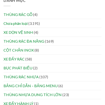
DANH MỤC
THÙNG RÁC GỖ
(4)
Chưa phân loại
(3.191)
XE DỌN VỆ SINH
(4)
THÙNG RÁC ĐA NĂNG
(169)
CỘT CHẮN INOX
(8)
XE ĐẨY RÁC
(58)
BỤC PHÁT BIỂU
(2)
THÙNG RÁC NHỰA
(107)
BẢNG CHỈ DẪN – BẢNG MENU
(6)
THÙNG NHỰA DUNG TÍCH LỚN
(23)
XE ĐẨY HÀNH LÝ
(1)