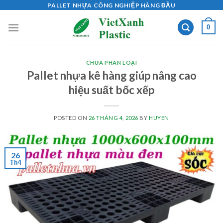
Skip
PALLET NHỰA CÔNG NGHIỆP HÀNG ĐẦU
to
0
content
CHƯA PHÂN LOẠI
Pallet nhựa kê hàng giúp nâng cao
hiệu suất bốc xếp
POSTED ON
26 THÁNG 4, 2026
BY
HUYEN
26
Th4