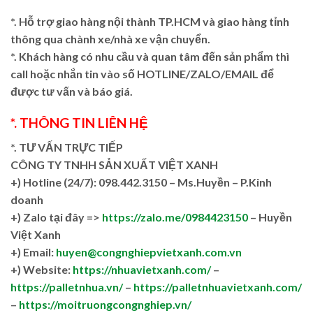
*. Hỗ trợ giao hàng nội thành TP.HCM và giao hàng tỉnh
thông qua chành xe/nhà xe vận chuyển.
*. Khách hàng có nhu cầu và quan tâm đến sản phẩm thì
call hoặc nhắn tin vào số HOTLINE/ZALO/EMAIL để
được tư vấn và báo giá.
*. THÔNG TIN LIÊN HỆ
*. TƯ VẤN TRỰC TIẾP
CÔNG TY TNHH SẢN XUẤT VIỆT XANH
+)
Hotline (24/7): 098.442.3150 – Ms.Huyền – P.Kinh
doanh
+)
Zalo tại đây =>
https://zalo.me/0984423150
– Huyền
Việt Xanh
+) Email:
huyen@congnghiepvietxanh.com.vn
+) Website:
https://nhuavietxanh.com/
–
https://palletnhua.vn/
–
https://palletnhuavietxanh.com/
–
https://moitruongcongnghiep.vn/