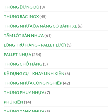
THÙNG ĐỰNG DÙ
(3)
THÙNG RÁC INOX
(45)
THÙNG NHỰA ĐA NĂNG CÓ BÁNH XE
(6)
TẤM LÓT SÀN NHỰA
(61)
LỒNG TRỮ HÀNG – PALLET LƯỚI
(3)
PALLET NHỰA
(254)
THÙNG CHỞ HÀNG
(5)
KỆ DỤNG CỤ – KHAY LINH KIỆN
(6)
THÙNG NHỰA CÔNG NGHIỆP
(42)
THÙNG PHUY NHỰA
(7)
PHỤ KIỆN
(14)
THÙNG TANK NHỰA
(8)