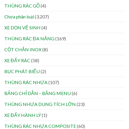
THÙNG RÁC GỖ
(4)
Chưa phân loại
(3.207)
XE DỌN VỆ SINH
(4)
THÙNG RÁC ĐA NĂNG
(169)
CỘT CHẮN INOX
(8)
XE ĐẨY RÁC
(58)
BỤC PHÁT BIỂU
(2)
THÙNG RÁC NHỰA
(107)
BẢNG CHỈ DẪN – BẢNG MENU
(6)
THÙNG NHỰA DUNG TÍCH LỚN
(23)
XE ĐẨY HÀNH LÝ
(1)
THÙNG RÁC NHỰA COMPOSITE
(60)