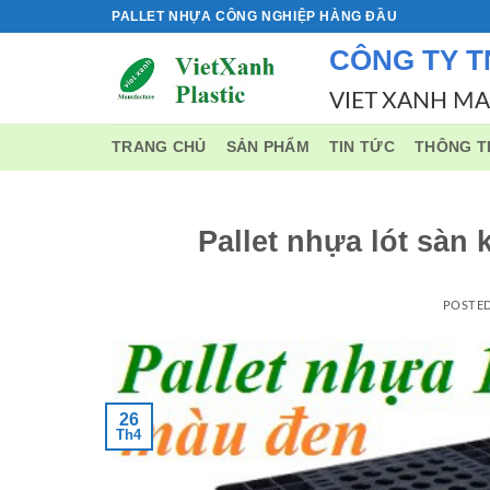
Skip
PALLET NHỰA CÔNG NGHIỆP HÀNG ĐẦU
to
CÔNG TY T
content
VIET XANH M
TRANG CHỦ
SẢN PHẨM
TIN TỨC
THÔNG T
Pallet nhựa lót sàn
POSTE
26
Th4