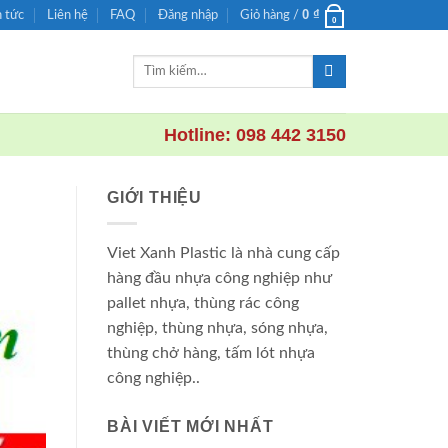
0
₫
n tức
Liên hệ
FAQ
Đăng nhập
Giỏ hàng /
0
Tìm
kiếm:
Hotline: 098 442 3150
GIỚI THIỆU
Viet Xanh Plastic là nhà cung cấp
hàng đầu nhựa công nghiệp như
pallet nhựa, thùng rác công
nghiệp, thùng nhựa, sóng nhựa,
thùng chở hàng, tấm lót nhựa
công nghiệp..
BÀI VIẾT MỚI NHẤT