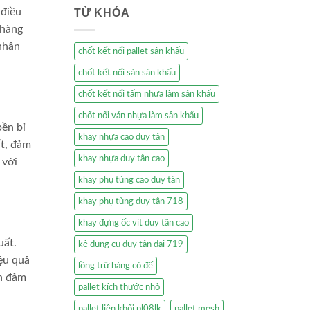
 điều
TỪ KHÓA
 hàng
 nhân
chốt kết nối pallet sân khấu
chốt kết nối sàn sân khấu
chốt kết nối tấm nhựa làm sân khấu
chốt nối ván nhựa làm sân khấu
bền bỉ
khay nhựa cao duy tân
ất, đảm
khay nhựa duy tân cao
 với
khay phụ tùng cao duy tân
khay phụ tùng duy tân 718
khay đựng ốc vít duy tân cao
uất.
kệ dụng cụ duy tân đại 719
iệu quả
lồng trữ hàng có đế
ôn đảm
pallet kích thước nhỏ
pallet liền khối pl08lk
pallet mesh