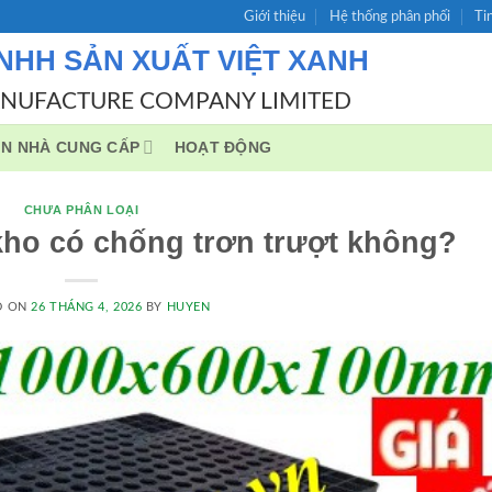
Giới thiệu
Hệ thống phân phối
Ti
NHH SẢN XUẤT VIỆT XANH
ANUFACTURE COMPANY LIMITED
IN NHÀ CUNG CẤP
HOẠT ĐỘNG
CHƯA PHÂN LOẠI
 kho có chống trơn trượt không?
D ON
26 THÁNG 4, 2026
BY
HUYEN