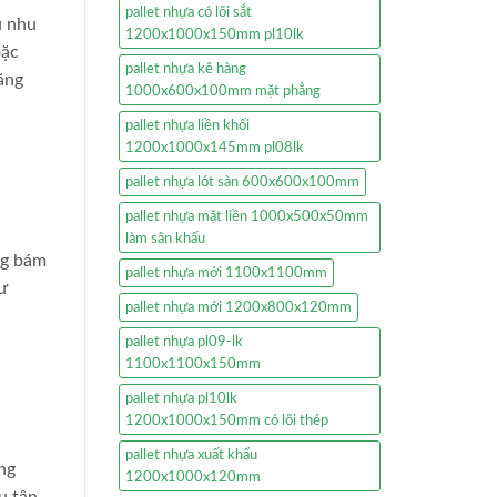
pallet nhựa có lõi sắt
u nhu
1200x1000x150mm pl10lk
oặc
pallet nhựa kê hàng
ăng
1000x600x100mm mặt phẳng
pallet nhựa liền khối
1200x1000x145mm pl08lk
pallet nhựa lót sàn 600x600x100mm
pallet nhựa mặt liền 1000x500x50mm
làm sân khấu
ng bám
pallet nhựa mới 1100x1100mm
ư
pallet nhựa mới 1200x800x120mm
pallet nhựa pl09-lk
1100x1100x150mm
pallet nhựa pl10lk
1200x1000x150mm có lõi thép
pallet nhựa xuất khẩu
ng
1200x1000x120mm
ụ tận