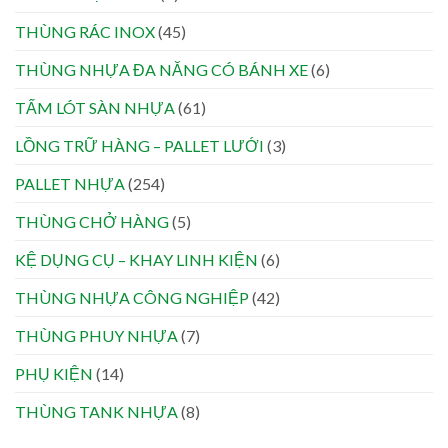
THÙNG RÁC INOX
(45)
THÙNG NHỰA ĐA NĂNG CÓ BÁNH XE
(6)
TẤM LÓT SÀN NHỰA
(61)
LỒNG TRỮ HÀNG – PALLET LƯỚI
(3)
PALLET NHỰA
(254)
THÙNG CHỞ HÀNG
(5)
KỆ DỤNG CỤ – KHAY LINH KIỆN
(6)
THÙNG NHỰA CÔNG NGHIỆP
(42)
THÙNG PHUY NHỰA
(7)
PHỤ KIỆN
(14)
THÙNG TANK NHỰA
(8)