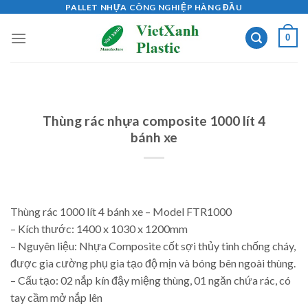
Skip
PALLET NHỰA CÔNG NGHIỆP HÀNG ĐẦU
to
0
content
Thùng rác nhựa composite 1000 lít 4
bánh xe
Thùng rác 1000 lít 4 bánh xe – Model FTR1000
– Kích thước: 1400 x 1030 x 1200mm
– Nguyên liệu: Nhựa Composite cốt sợi thủy tinh chống cháy,
được gia cường phụ gia tạo độ mịn và bóng bên ngoài thùng.
– Cấu tạo: 02 nắp kín đậy miệng thùng, 01 ngăn chứa rác, có
tay cầm mở nắp lên