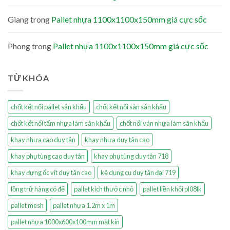
Giang
trong
Pallet nhựa 1100x1100x150mm giá cực sốc
Phong
trong
Pallet nhựa 1100x1100x150mm giá cực sốc
TỪ KHÓA
chốt kết nối pallet sân khấu
chốt kết nối sàn sân khấu
chốt kết nối tấm nhựa làm sân khấu
chốt nối ván nhựa làm sân khấu
khay nhựa cao duy tân
khay nhựa duy tân cao
khay phụ tùng cao duy tân
khay phụ tùng duy tân 718
khay đựng ốc vít duy tân cao
kệ dụng cụ duy tân đại 719
lồng trữ hàng có đế
pallet kích thước nhỏ
pallet liền khối pl08lk
pallet mesh
pallet nhựa 1.2m x 1m
pallet nhựa 1000x600x100mm mặt kín