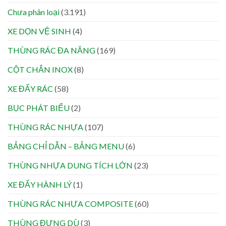
Chưa phân loại
(3.191)
XE DỌN VỆ SINH
(4)
THÙNG RÁC ĐA NĂNG
(169)
CỘT CHẮN INOX
(8)
XE ĐẨY RÁC
(58)
BỤC PHÁT BIỂU
(2)
THÙNG RÁC NHỰA
(107)
BẢNG CHỈ DẪN – BẢNG MENU
(6)
THÙNG NHỰA DUNG TÍCH LỚN
(23)
XE ĐẨY HÀNH LÝ
(1)
THÙNG RÁC NHỰA COMPOSITE
(60)
THÙNG ĐỰNG DÙ
(3)