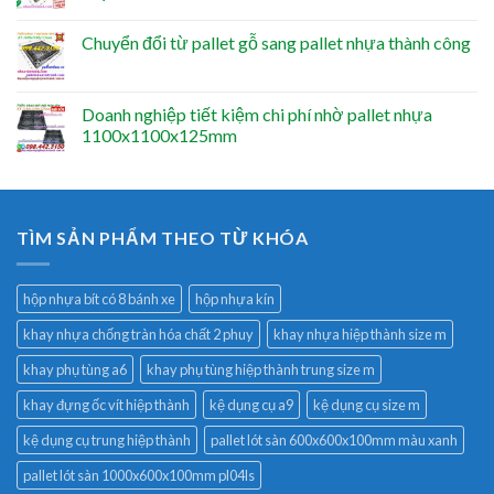
Chuyển đổi từ pallet gỗ sang pallet nhựa thành công
Doanh nghiệp tiết kiệm chi phí nhờ pallet nhựa
1100x1100x125mm
TÌM SẢN PHẨM THEO TỪ KHÓA
hộp nhựa bít có 8 bánh xe
hộp nhựa kín
khay nhựa chống tràn hóa chất 2 phuy
khay nhựa hiệp thành size m
khay phụ tùng a6
khay phụ tùng hiệp thành trung size m
khay đựng ốc vít hiệp thành
kệ dụng cụ a9
kệ dụng cụ size m
kệ dụng cụ trung hiệp thành
pallet lót sàn 600x600x100mm màu xanh
pallet lót sàn 1000x600x100mm pl04ls