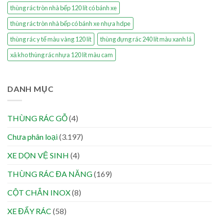
thùng rác tròn nhà bếp 120 lít có bánh xe
thùng rác tròn nhà bếp có bánh xe nhựa hdpe
thùng rác y tế màu vàng 120 lít
thùng đựng rác 240 lít màu xanh lá
xả kho thùng rác nhựa 120 lít màu cam
DANH MỤC
THÙNG RÁC GỖ
(4)
Chưa phân loại
(3.197)
XE DỌN VỆ SINH
(4)
THÙNG RÁC ĐA NĂNG
(169)
CỘT CHẮN INOX
(8)
XE ĐẨY RÁC
(58)