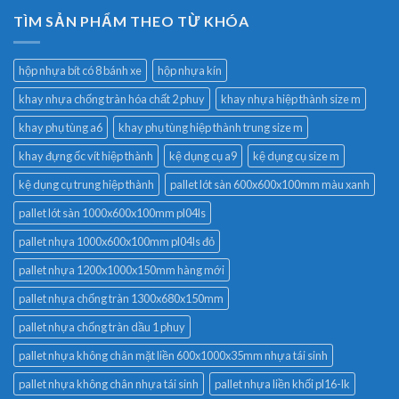
TÌM SẢN PHẨM THEO TỪ KHÓA
hộp nhựa bít có 8 bánh xe
hộp nhựa kín
khay nhựa chống tràn hóa chất 2 phuy
khay nhựa hiệp thành size m
khay phụ tùng a6
khay phụ tùng hiệp thành trung size m
khay đựng ốc vít hiệp thành
kệ dụng cụ a9
kệ dụng cụ size m
kệ dụng cụ trung hiệp thành
pallet lót sàn 600x600x100mm màu xanh
pallet lót sàn 1000x600x100mm pl04ls
pallet nhựa 1000x600x100mm pl04ls đỏ
pallet nhựa 1200x1000x150mm hàng mới
pallet nhựa chống tràn 1300x680x150mm
pallet nhựa chống tràn dầu 1 phuy
pallet nhựa không chân mặt liền 600x1000x35mm nhựa tái sinh
pallet nhựa không chân nhựa tái sinh
pallet nhựa liền khối pl16-lk