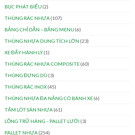
BỤC PHÁT BIỂU
(2)
THÙNG RÁC NHỰA
(107)
BẢNG CHỈ DẪN – BẢNG MENU
(6)
THÙNG NHỰA DUNG TÍCH LỚN
(23)
XE ĐẨY HÀNH LÝ
(1)
THÙNG RÁC NHỰA COMPOSITE
(60)
THÙNG ĐỰNG DÙ
(3)
THÙNG RÁC INOX
(45)
THÙNG NHỰA ĐA NĂNG CÓ BÁNH XE
(6)
TẤM LÓT SÀN NHỰA
(61)
LỒNG TRỮ HÀNG – PALLET LƯỚI
(3)
PALLET NHỰA
(254)