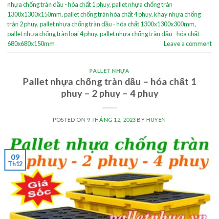
nhựa chống tràn dầu - hóa chất 1 phuy
,
pallet nhựa chống tràn
1300x1300x150mm
,
pallet chống tràn hóa chất 4 phuy
,
khay nhựa chống
tràn 2 phuy
,
pallet nhựa chống tràn dầu - hóa chất 1300x1300x300mm
,
pallet nhựa chống tràn loại 4 phuy
,
pallet nhựa chống tràn dầu - hóa chất
680x680x150mm
Leave a comment
PALLET NHỰA
Pallet nhựa chống tràn dầu – hóa chất 1
phuy – 2 phuy – 4 phuy
POSTED ON
9 THÁNG 12, 2023
BY
HUYEN
09
Th12