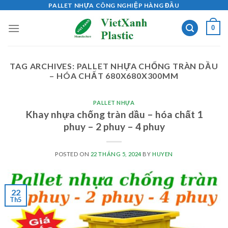
Skip
PALLET NHỰA CÔNG NGHIỆP HÀNG ĐẦU
to
0
content
TAG ARCHIVES:
PALLET NHỰA CHỐNG TRÀN DẦU
– HÓA CHẤT 680X680X300MM
PALLET NHỰA
Khay nhựa chống tràn dầu – hóa chất 1
phuy – 2 phuy – 4 phuy
POSTED ON
22 THÁNG 5, 2024
BY
HUYEN
22
Th5