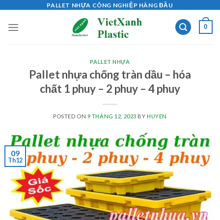
Skip
PALLET NHỰA CÔNG NGHIỆP HÀNG ĐẦU
to
0
content
PALLET NHỰA
Pallet nhựa chống tràn dầu – hóa
chất 1 phuy – 2 phuy – 4 phuy
POSTED ON
9 THÁNG 12, 2023
BY
HUYEN
09
Th12