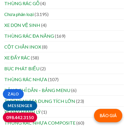
THÙNG RÁC GỖ
(4)
Chưa phân loại
(3.195)
XE DỌN VỆ SINH
(4)
THÙNG RÁC ĐA NĂNG
(169)
CỘT CHẮN INOX
(8)
XE ĐẨY RÁC
(58)
BỤC PHÁT BIỂU
(2)
THÙNG RÁC NHỰA
(107)
BẢNG CHỈ DẪN – BẢNG MENU
(6)
ZALO
THÙNG NHỰA DUNG TÍCH LỚN
(23)
MESSENGER
XE ĐẨY HÀNH LÝ
(1)
BÁO GIÁ
098.442.3150
THÙNG RÁC NHỰA COMPOSITE
(60)