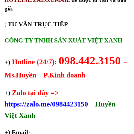
giá.
TƯ VẤN TRỰC TIẾP
(
CÔNG TY TNHH SẢN XUẤT VIỆT XANH
098.442.3150
Hotline (24/7):
–
+)
Ms.Huyền – P.Kinh doanh
Zalo tại đây =>
+)
https://zalo.me/0984423150
–
Huyền
Việt Xanh
+) Email: