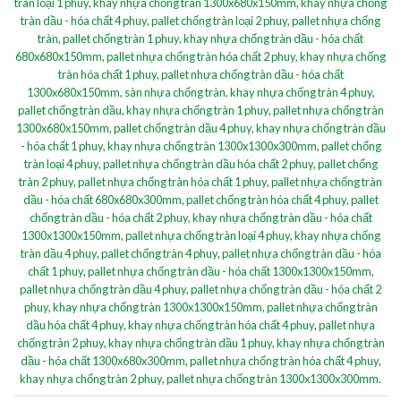
tràn loại 1 phuy
,
khay nhựa chống tràn 1300x680x150mm
,
khay nhựa chống
tràn dầu - hóa chất 4 phuy
,
pallet chống tràn loại 2 phuy
,
pallet nhựa chống
tràn
,
pallet chống tràn 1 phuy
,
khay nhựa chống tràn dầu - hóa chất
680x680x150mm
,
pallet nhựa chống tràn hóa chất 2 phuy
,
khay nhựa chống
tràn hóa chất 1 phuy
,
pallet nhựa chống tràn dầu - hóa chất
1300x680x150mm
,
sàn nhựa chống tràn
,
khay nhựa chống tràn 4 phuy
,
pallet chống tràn dầu
,
khay nhựa chống tràn 1 phuy
,
pallet nhựa chống tràn
1300x680x150mm
,
pallet chống tràn dầu 4 phuy
,
khay nhựa chống tràn dầu
- hóa chất 1 phuy
,
khay nhựa chống tràn 1300x1300x300mm
,
pallet chống
tràn loại 4 phuy
,
pallet nhựa chống tràn dầu hóa chất 2 phuy
,
pallet chống
tràn 2 phuy
,
pallet nhựa chống tràn hóa chất 1 phuy
,
pallet nhựa chống tràn
dầu - hóa chất 680x680x300mm
,
pallet chống tràn hóa chất 4 phuy
,
pallet
chống tràn dầu - hóa chất 2 phuy
,
khay nhựa chống tràn dầu - hóa chất
1300x1300x150mm
,
pallet nhựa chống tràn loại 4 phuy
,
khay nhựa chống
tràn dầu 4 phuy
,
pallet chống tràn 4 phuy
,
pallet nhựa chống tràn dầu - hóa
chất 1 phuy
,
pallet nhựa chống tràn dầu - hóa chất 1300x1300x150mm
,
pallet nhựa chống tràn dầu 4 phuy
,
pallet nhựa chống tràn dầu - hóa chất 2
phuy
,
khay nhựa chống tràn 1300x1300x150mm
,
pallet nhựa chống tràn
dầu hóa chất 4 phuy
,
khay nhựa chống tràn hóa chất 4 phuy
,
pallet nhựa
chống tràn 2 phuy
,
khay nhựa chống tràn dầu 1 phuy
,
khay nhựa chống tràn
dầu - hóa chất 1300x680x300mm
,
pallet nhựa chống tràn hóa chất 4 phuy
,
khay nhựa chống tràn 2 phuy
,
pallet nhựa chống tràn 1300x1300x300mm
.