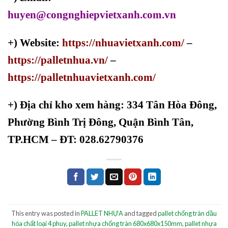
huyen@congnghiepvietxanh.com.vn
+) Website:
https://nhuavietxanh.com/
–
https://palletnhua.vn/
–
https://palletnhuavietxanh.com/
+)
Địa chỉ kho xem hàng: 334 Tân Hòa Đông,
Phường Bình Trị Đông, Quận Bình Tân,
TP.HCM – ĐT: 028.62790376
This entry was posted in
PALLET NHỰA
and tagged
pallet chống tràn dầu
hóa chất loại 4 phuy
,
pallet nhựa chống tràn 680x680x150mm
,
pallet nhựa