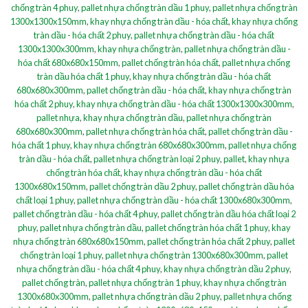
chống tràn 4 phuy
,
pallet nhựa chống tràn dầu 1 phuy
,
pallet nhựa chống tràn
1300x1300x150mm
,
khay nhựa chống tràn dầu - hóa chất
,
khay nhựa chống
tràn dầu - hóa chất 2 phuy
,
pallet nhựa chống tràn dầu - hóa chất
1300x1300x300mm
,
khay nhựa chống tràn
,
pallet nhựa chống tràn dầu -
hóa chất 680x680x150mm
,
pallet chống tràn hóa chất
,
pallet nhựa chống
tràn dầu hóa chất 1 phuy
,
khay nhựa chống tràn dầu - hóa chất
680x680x300mm
,
pallet chống tràn dầu - hóa chất
,
khay nhựa chống tràn
hóa chất 2 phuy
,
khay nhựa chống tràn dầu - hóa chất 1300x1300x300mm
,
pallet nhựa
,
khay nhựa chống tràn dầu
,
pallet nhựa chống tràn
680x680x300mm
,
pallet nhựa chống tràn hóa chất
,
pallet chống tràn dầu -
hóa chất 1 phuy
,
khay nhựa chống tràn 680x680x300mm
,
pallet nhựa chống
tràn dầu - hóa chất
,
pallet nhựa chống tràn loại 2 phuy
,
pallet
,
khay nhựa
chống tràn hóa chất
,
khay nhựa chống tràn dầu - hóa chất
1300x680x150mm
,
pallet chống tràn dầu 2 phuy
,
pallet chống tràn dầu hóa
chất loại 1 phuy
,
pallet nhựa chống tràn dầu - hóa chất 1300x680x300mm
,
pallet chống tràn dầu - hóa chất 4 phuy
,
pallet chống tràn dầu hóa chất loại 2
phuy
,
pallet nhựa chống tràn dầu
,
pallet chống tràn hóa chất 1 phuy
,
khay
nhựa chống tràn 680x680x150mm
,
pallet chống tràn hóa chất 2 phuy
,
pallet
chống tràn loại 1 phuy
,
pallet nhựa chống tràn 1300x680x300mm
,
pallet
nhựa chống tràn dầu - hóa chất 4 phuy
,
khay nhựa chống tràn dầu 2 phuy
,
pallet chống tràn
,
pallet nhựa chống tràn 1 phuy
,
khay nhựa chống tràn
1300x680x300mm
,
pallet nhựa chống tràn dầu 2 phuy
,
pallet nhựa chống