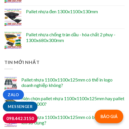
Pallet nhựa đen 1300x1100x130mm
Pallet nhựa chống tràn dầu - hóa chất 2 phuy -
1300x680x300mm
TIN MỚI NHẤT
Pallet nhựa 1100x1100x125mm có thể in logo
doanh nghiệp không?
ZALO
Nên chọn pallet nhựa 1100x1100x125mm hay pallet
1200×1000?
MESSENGER
BÁO GIÁ
Pallet nhựa 1100x1100x125mm có bị trơn trượt
098.442.3150
khi sử dụng?