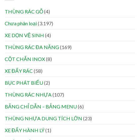
THÙNG RÁC GỖ
(4)
Chưa phân loại
(3.197)
XE DỌN VỆ SINH
(4)
THÙNG RÁC ĐA NĂNG
(169)
CỘT CHẮN INOX
(8)
XE ĐẨY RÁC
(58)
BỤC PHÁT BIỂU
(2)
THÙNG RÁC NHỰA
(107)
BẢNG CHỈ DẪN – BẢNG MENU
(6)
THÙNG NHỰA DUNG TÍCH LỚN
(23)
XE ĐẨY HÀNH LÝ
(1)