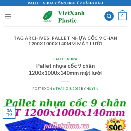
Skip
PALLET NHỰA CÔNG NGHIỆP HÀNG ĐẦU
to
0
content
TAG ARCHIVES:
PALLET NHỰA CỐC 9 CHÂN
1200X1000X140MM MẶT LƯỚI
PALLET NHỰA
Pallet nhựa cốc 9 chân
1200x1000x140mm mặt lưới
POSTED ON
6 THÁNG 8, 2025
BY
HUYEN
06
Th8