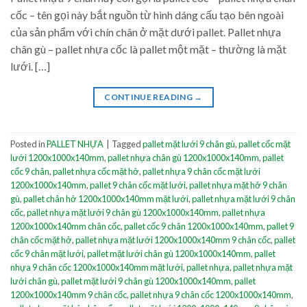
cốc – tên gọi này bắt nguồn từ hình dáng cấu tạo bên ngoài
của sản phẩm với chín chân ở mặt dưới pallet. Pallet nhựa
chân gù – pallet nhựa cốc là pallet một mặt – thường là mặt
lưới. […]
CONTINUE READING
→
Posted in
PALLET NHỰA
|
Tagged
pallet mặt lưới 9 chân gù
,
pallet cốc mặt
lưới 1200x1000x140mm
,
pallet nhựa chân gù 1200x1000x140mm
,
pallet
cốc 9 chân
,
pallet nhựa cốc mặt hở
,
pallet nhựa 9 chân cốc mặt lưới
1200x1000x140mm
,
pallet 9 chân cốc mặt lưới
,
pallet nhựa mặt hở 9 chân
gù
,
pallet chân hở 1200x1000x140mm mặt lưới
,
pallet nhựa mặt lưới 9 chân
cốc
,
pallet nhựa mặt lưới 9 chân gù 1200x1000x140mm
,
pallet nhựa
1200x1000x140mm chân cốc
,
pallet cốc 9 chân 1200x1000x140mm
,
pallet 9
chân cốc mặt hở
,
pallet nhựa mặt lưới 1200x1000x140mm 9 chân cốc
,
pallet
cốc 9 chân mặt lưới
,
pallet mặt lưới chân gù 1200x1000x140mm
,
pallet
nhựa 9 chân cốc 1200x1000x140mm mặt lưới
,
pallet nhựa
,
pallet nhựa mặt
lưới chân gù
,
pallet mặt lưới 9 chân gù 1200x1000x140mm
,
pallet
1200x1000x140mm 9 chân cốc
,
pallet nhựa 9 chân cốc 1200x1000x140mm
,