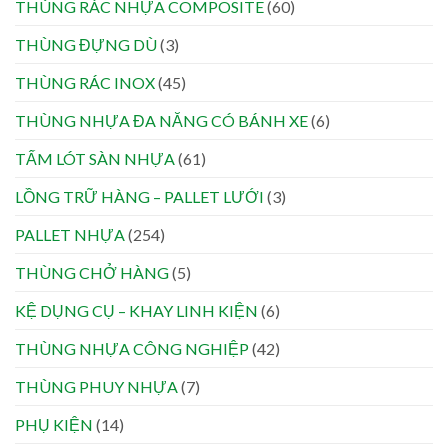
THÙNG RÁC NHỰA COMPOSITE
(60)
THÙNG ĐỰNG DÙ
(3)
THÙNG RÁC INOX
(45)
THÙNG NHỰA ĐA NĂNG CÓ BÁNH XE
(6)
TẤM LÓT SÀN NHỰA
(61)
LỒNG TRỮ HÀNG – PALLET LƯỚI
(3)
PALLET NHỰA
(254)
THÙNG CHỞ HÀNG
(5)
KỆ DỤNG CỤ – KHAY LINH KIỆN
(6)
THÙNG NHỰA CÔNG NGHIỆP
(42)
THÙNG PHUY NHỰA
(7)
PHỤ KIỆN
(14)