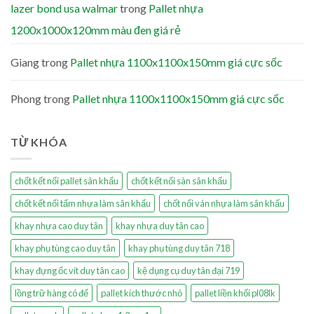
lazer bond usa walmar
trong
Pallet nhựa
1200x1000x120mm màu đen giá rẻ
Giang
trong
Pallet nhựa 1100x1100x150mm giá cực sốc
Phong
trong
Pallet nhựa 1100x1100x150mm giá cực sốc
TỪ KHÓA
chốt kết nối pallet sân khấu
chốt kết nối sàn sân khấu
chốt kết nối tấm nhựa làm sân khấu
chốt nối ván nhựa làm sân khấu
khay nhựa cao duy tân
khay nhựa duy tân cao
khay phụ tùng cao duy tân
khay phụ tùng duy tân 718
khay đựng ốc vít duy tân cao
kệ dụng cụ duy tân đại 719
lồng trữ hàng có đế
pallet kích thước nhỏ
pallet liền khối pl08lk