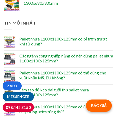
1300x680x300mm
TIN MỚI NHẤT
Pallet nhựa 1100x1100x125mm có bị trơn trượt
khi sử dụng?
Các ngành công nghiệp nặng có nên dùng pallet nhựa
1100x1100x125mm?
Pallet nhựa 1100x1100x125mm có thể dùng cho
xuất khẩu Mỹ, EU không?
ZALO
Làm sao để kéo dài tuổi thọ pallet nhựa
1100x1100x125mm?
MESSENGER
BÁO GIÁ
Pallet nhựa 1100x1100x125mm có ảnh hưởng đến
098.442.3150
chi phí logistics tổng thể?