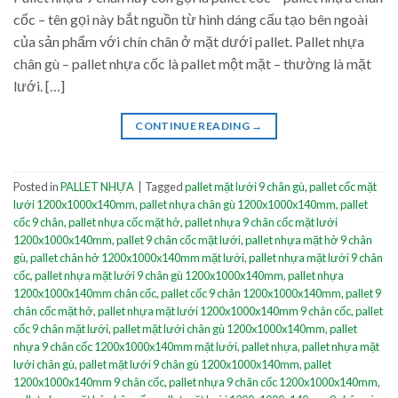
cốc – tên gọi này bắt nguồn từ hình dáng cấu tạo bên ngoài
của sản phẩm với chín chân ở mặt dưới pallet. Pallet nhựa
chân gù – pallet nhựa cốc là pallet một mặt – thường là mặt
lưới. […]
CONTINUE READING
→
Posted in
PALLET NHỰA
|
Tagged
pallet mặt lưới 9 chân gù
,
pallet cốc mặt
lưới 1200x1000x140mm
,
pallet nhựa chân gù 1200x1000x140mm
,
pallet
cốc 9 chân
,
pallet nhựa cốc mặt hở
,
pallet nhựa 9 chân cốc mặt lưới
1200x1000x140mm
,
pallet 9 chân cốc mặt lưới
,
pallet nhựa mặt hở 9 chân
gù
,
pallet chân hở 1200x1000x140mm mặt lưới
,
pallet nhựa mặt lưới 9 chân
cốc
,
pallet nhựa mặt lưới 9 chân gù 1200x1000x140mm
,
pallet nhựa
1200x1000x140mm chân cốc
,
pallet cốc 9 chân 1200x1000x140mm
,
pallet 9
chân cốc mặt hở
,
pallet nhựa mặt lưới 1200x1000x140mm 9 chân cốc
,
pallet
cốc 9 chân mặt lưới
,
pallet mặt lưới chân gù 1200x1000x140mm
,
pallet
nhựa 9 chân cốc 1200x1000x140mm mặt lưới
,
pallet nhựa
,
pallet nhựa mặt
lưới chân gù
,
pallet mặt lưới 9 chân gù 1200x1000x140mm
,
pallet
1200x1000x140mm 9 chân cốc
,
pallet nhựa 9 chân cốc 1200x1000x140mm
,