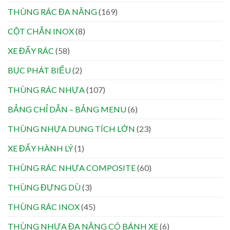
THÙNG RÁC ĐA NĂNG
(169)
CỘT CHẮN INOX
(8)
XE ĐẨY RÁC
(58)
BỤC PHÁT BIỂU
(2)
THÙNG RÁC NHỰA
(107)
BẢNG CHỈ DẪN – BẢNG MENU
(6)
THÙNG NHỰA DUNG TÍCH LỚN
(23)
XE ĐẨY HÀNH LÝ
(1)
THÙNG RÁC NHỰA COMPOSITE
(60)
THÙNG ĐỰNG DÙ
(3)
THÙNG RÁC INOX
(45)
THÙNG NHỰA ĐA NĂNG CÓ BÁNH XE
(6)