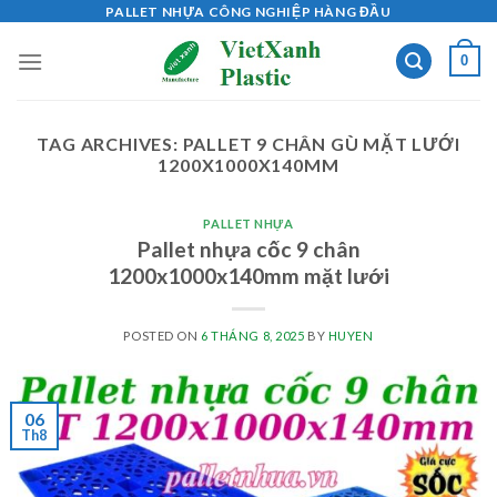
Skip
PALLET NHỰA CÔNG NGHIỆP HÀNG ĐẦU
to
0
content
TAG ARCHIVES:
PALLET 9 CHÂN GÙ MẶT LƯỚI
1200X1000X140MM
PALLET NHỰA
Pallet nhựa cốc 9 chân
1200x1000x140mm mặt lưới
POSTED ON
6 THÁNG 8, 2025
BY
HUYEN
06
Th8