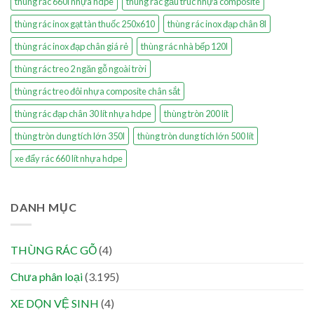
thùng rác 660l nhựa hdpe
thùng rác gấu trúc nhựa composite
thùng rác inox gạt tàn thuốc 250x610
thùng rác inox đạp chân 8l
thùng rác inox đạp chân giá rẻ
thùng rác nhà bếp 120l
thùng rác treo 2 ngăn gỗ ngoài trời
thùng rác treo đôi nhựa composite chân sắt
thùng rác đạp chân 30 lít nhựa hdpe
thùng tròn 200 lít
thùng tròn dung tích lớn 350l
thùng tròn dung tích lớn 500 lít
xe đẩy rác 660 lít nhựa hdpe
DANH MỤC
THÙNG RÁC GỖ
(4)
Chưa phân loại
(3.195)
XE DỌN VỆ SINH
(4)