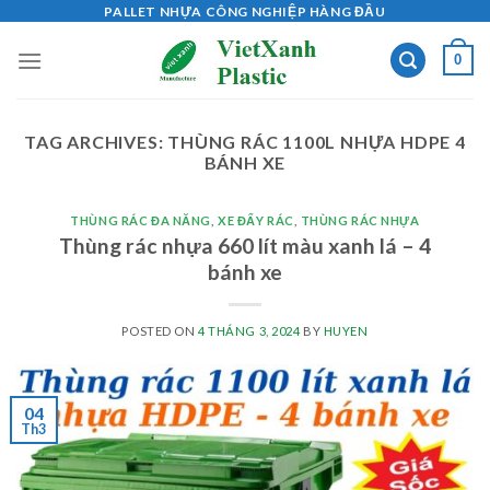
Skip
PALLET NHỰA CÔNG NGHIỆP HÀNG ĐẦU
to
0
content
TAG ARCHIVES:
THÙNG RÁC 1100L NHỰA HDPE 4
BÁNH XE
THÙNG RÁC ĐA NĂNG
,
XE ĐẨY RÁC
,
THÙNG RÁC NHỰA
Thùng rác nhựa 660 lít màu xanh lá – 4
bánh xe
POSTED ON
4 THÁNG 3, 2024
BY
HUYEN
04
Th3