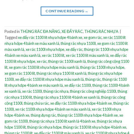
CONTINUE READING
→
Posted in
THÙNG RÁC ĐA NĂNG
,
XE ĐẨY RÁC
,
THÙNG RÁC NHỰA
|
Tagged
xe đẩy rác 1100 lít nhựa hdpe 4 bánh xe
,
xe gom rác
,
xe rác 1100 lít
nhựa hdpe 4 bánh xe màu xanh lá
,
thùng rác nhựa 1100l
,
xe gom rác 1100 lít
màu xanh lá
,
xe rác 1100l nhựa hdpe
,
xe đẩy rác
,
thùng rác 1100l nhựa hdpe
4 bánh xe màu xanh lá
,
xe rác 1100 lít
,
xe rác 1100 lít màu xanh lá
,
xe đẩy rác
1100 lít nhựa hdpe
,
xe rác
,
thùng rác 1100l xanh lá
,
thùng rác công cộng 1100
lít
,
xe gom rác 1100 lít nhựa hdpe màu xanh lá
,
thùng rác 1100l nhựa hdpe
,
xe gom rác 1100 lít
,
thùng rác nhựa 1100 lít xanh lá
,
thùng rác nhựa hdpe
1100l
,
xe đẩy rác 1100 lít nhựa hdpe màu xanh lá
,
thùng rác
,
thùng rác 1100
lít nhựa hdpe 4 bánh xe màu xanh lá
,
xe đẩy rác 1100l
,
thùng rác 1100l 4 bánh
xe xanh lá
,
xe rác 1100l
,
thùng rác nhựa
,
thùng rác công nghiệp 1100l
,
thùng
rác nhựa 1100 lít
,
thùng rác nhựa 1100 lít 4 bánh xe xanh lá
,
thùng rác công
cộng 1100l
,
thùng chứa rác
,
xe đầy rác 1100l nhựa hdpe 4 bánh xe
,
thùng rác
1100l
,
xe rác 1100l nhựa hdpe 4 bánh xe màu xanh lá
,
xe rác 1100l nhựa
hdpe 4 bánh xe
,
thùng đựng rác
,
thùng rác 1100l nhựa hdpe 4 bánh xe
,
xe
gom rác 1100l
,
thùng rác nhựa 1100 lít xanh lá 4 bánh xe
,
thùng rác nhựa
hdpe 1100 lít
,
thùng rác nhựa hdpe
,
thùng rác 1100 lít nhựa hdpe 4 bánh xe
,
thùng rác 1100 lít
,
xe đẩy rác 1100 lít màu xanh lá
,
xe rác 1100 lít nhựa hdpe 4