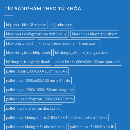
TÌM SẢN PHẨM THEO TỪ KHÓA
hộp nhựa bít có 8 bánh xe
hộp nhựa kín
khay nhựa chống tràn hóa chất 2 phuy
khay nhựa hiệp thành size m
khay phụ tùng a6
khay phụ tùng hiệp thành trung size m
khay đựng ốc vít hiệp thành
kệ dụng cụ a9
kệ dụng cụ size m
kệ dụng cụ trung hiệp thành
pallet lót sàn 600x600x100mm màu xanh
pallet lót sàn 1000x600x100mm pl04ls
pallet nhựa 1000x600x100mm pl04ls đỏ
pallet nhựa 1200x1000x150mm hàng mới
pallet nhựa chống tràn 1300x680x150mm
pallet nhựa chống tràn dầu 1 phuy
pallet nhựa không chân mặt liền 600x1000x35mm nhựa tái sinh
pallet nhựa không chân nhựa tái sinh
pallet nhựa liền khối pl16-lk