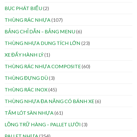
BỤC PHÁT BIỂU
(2)
THÙNG RÁC NHỰA
(107)
BẢNG CHỈ DẪN – BẢNG MENU
(6)
THÙNG NHỰA DUNG TÍCH LỚN
(23)
XE ĐẨY HÀNH LÝ
(1)
THÙNG RÁC NHỰA COMPOSITE
(60)
THÙNG ĐỰNG DÙ
(3)
THÙNG RÁC INOX
(45)
THÙNG NHỰA ĐA NĂNG CÓ BÁNH XE
(6)
TẤM LÓT SÀN NHỰA
(61)
LỒNG TRỮ HÀNG – PALLET LƯỚI
(3)
PALLET NHỰA
(254)