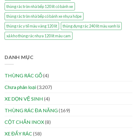
thùng rác tròn nhà bếp 120 lít có bánh xe
thùng rác tròn nhà bếp có bánh xe nhựa hdpe
thùng rác y tế màu vàng 120 lít
thùng đựng rác 240 lít màu xanh lá
xả kho thùng rác nhựa 120 lít màu cam
DANH MỤC
THÙNG RÁC GỖ
(4)
Chưa phân loại
(3.207)
XE DỌN VỆ SINH
(4)
THÙNG RÁC ĐA NĂNG
(169)
CỘT CHẮN INOX
(8)
XE ĐẨY RÁC
(58)