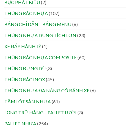
BỤC PHÁT BIỂU
(2)
THÙNG RÁC NHỰA
(107)
BẢNG CHỈ DẪN – BẢNG MENU
(6)
THÙNG NHỰA DUNG TÍCH LỚN
(23)
XE ĐẨY HÀNH LÝ
(1)
THÙNG RÁC NHỰA COMPOSITE
(60)
THÙNG ĐỰNG DÙ
(3)
THÙNG RÁC INOX
(45)
THÙNG NHỰA ĐA NĂNG CÓ BÁNH XE
(6)
TẤM LÓT SÀN NHỰA
(61)
LỒNG TRỮ HÀNG – PALLET LƯỚI
(3)
PALLET NHỰA
(254)