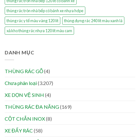
thùng rác tròn nhà bếp 120 lít có bánh xe
thùng rác tròn nhà bếp có bánh xe nhựa hdpe
thùng rác y tế màu vàng 120 lít
thùng đựng rác 240 lít màu xanh lá
xả kho thùng rác nhựa 120 lít màu cam
DANH MỤC
THÙNG RÁC GỖ
(4)
Chưa phân loại
(3.207)
XE DỌN VỆ SINH
(4)
THÙNG RÁC ĐA NĂNG
(169)
CỘT CHẮN INOX
(8)
XE ĐẨY RÁC
(58)