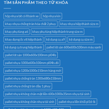
TÌM SẢN PHẨM THEO TỪ KHÓA
hộp nhựa bít có 8 bánh xe
hộp nhựa kín
khay nhựa chống tràn hóa chất 2 phuy
khay nhựa hiệp thành size m
khay phụ tùng a6
khay phụ tùng hiệp thành trung size m
khay đựng ốc vít hiệp thành
kệ dụng cụ a9
kệ dụng cụ size m
kệ dụng cụ trung hiệp thành
pallet lót sàn 600x600x100mm màu xanh
pallet lót sàn 1000x600x100mm pl04ls
pallet nhựa 1000x600x100mm pl04ls đỏ
pallet nhựa 1200x1000x150mm hàng mới
pallet nhựa chống tràn 1300x680x150mm
pallet nhựa chống tràn dầu 1 phuy
pallet nhựa không chân mặt liền 600x1000x35mm nhựa tái sinh
pallet nhựa không chân nhựa tái sinh
pallet nhựa liền khối pl16-lk