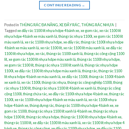
CONTINUE READING
→
Posted in
THÙNG RÁC ĐA NĂNG
,
XE ĐẨY RÁC
,
THÙNG RÁC NHỰA
|
Tagged
xe đẩy rác 1100 lít nhựa hdpe 4 bánh xe
,
xe gom rác
,
xe rác 1100 lít
nhựa hdpe 4 bánh xe màu xanh lá
,
thùng rác nhựa 1100l
,
xe gom rác 1100 lít
màu xanh lá
,
xe rác 1100l nhựa hdpe
,
xe đẩy rác
,
thùng rác 1100l nhựa hdpe
4 bánh xe màu xanh lá
,
xe rác 1100 lít
,
xe rác 1100 lít màu xanh lá
,
xe đẩy rác
1100 lít nhựa hdpe
,
xe rác
,
thùng rác 1100l xanh lá
,
thùng rác công cộng 1100
lít
,
xe gom rác 1100 lít nhựa hdpe màu xanh lá
,
thùng rác 1100l nhựa hdpe
,
xe gom rác 1100 lít
,
thùng rác nhựa 1100 lít xanh lá
,
thùng rác nhựa hdpe
1100l
,
xe đẩy rác 1100 lít nhựa hdpe màu xanh lá
,
thùng rác
,
thùng rác 1100
lít nhựa hdpe 4 bánh xe màu xanh lá
,
xe đẩy rác 1100l
,
thùng rác 1100l 4 bánh
xe xanh lá
,
xe rác 1100l
,
thùng rác nhựa
,
thùng rác công nghiệp 1100l
,
thùng
rác nhựa 1100 lít
,
thùng rác nhựa 1100 lít 4 bánh xe xanh lá
,
thùng rác công
cộng 1100l
,
thùng chứa rác
,
xe đầy rác 1100l nhựa hdpe 4 bánh xe
,
thùng rác
1100l
,
xe rác 1100l nhựa hdpe 4 bánh xe màu xanh lá
,
xe rác 1100l nhựa
hdpe 4 bánh xe
,
thùng đựng rác
,
thùng rác 1100l nhựa hdpe 4 bánh xe
,
xe
gom rác 1100l
,
thùng rác nhựa 1100 lít xanh lá 4 bánh xe
,
thùng rác nhựa
hdpe 1100 lít
,
thùng rác nhựa hdpe
,
thùng rác 1100 lít nhựa hdpe 4 bánh xe
,
thùng rác 1100 lít
,
xe đẩy rác 1100 lít màu xanh lá
,
xe rác 1100 lít nhựa hdpe 4
bánh xe
,
thùng rác công cộng
,
xe đẩy rác 1100l nhựa hdpe
,
xe đẩy rác 1100