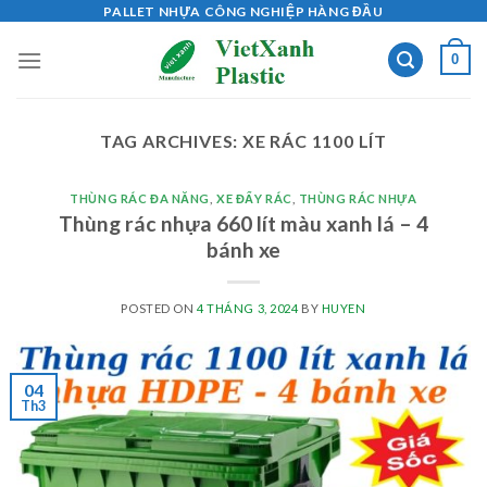
Skip
PALLET NHỰA CÔNG NGHIỆP HÀNG ĐẦU
to
0
content
TAG ARCHIVES:
XE RÁC 1100 LÍT
THÙNG RÁC ĐA NĂNG
,
XE ĐẨY RÁC
,
THÙNG RÁC NHỰA
Thùng rác nhựa 660 lít màu xanh lá – 4
bánh xe
POSTED ON
4 THÁNG 3, 2024
BY
HUYEN
04
Th3