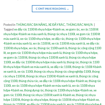
CONTINUE READING
→
Posted in
THÙNG RÁC ĐA NĂNG
,
XE ĐẨY RÁC
,
THÙNG RÁC NHỰA
|
Tagged
xe đẩy rác 1100 lít nhựa hdpe 4 bánh xe
,
xe gom rác
,
xe rác 1100 lít
nhựa hdpe 4 bánh xe màu xanh lá
,
thùng rác nhựa 1100l
,
xe gom rác 1100 lít
màu xanh lá
,
xe rác 1100l nhựa hdpe
,
xe đẩy rác
,
thùng rác 1100l nhựa hdpe
4 bánh xe màu xanh lá
,
xe rác 1100 lít
,
xe rác 1100 lít màu xanh lá
,
xe đẩy rác
1100 lít nhựa hdpe
,
xe rác
,
thùng rác 1100l xanh lá
,
thùng rác công cộng 1100
lít
,
xe gom rác 1100 lít nhựa hdpe màu xanh lá
,
thùng rác 1100l nhựa hdpe
,
xe gom rác 1100 lít
,
thùng rác nhựa 1100 lít xanh lá
,
thùng rác nhựa hdpe
1100l
,
xe đẩy rác 1100 lít nhựa hdpe màu xanh lá
,
thùng rác
,
thùng rác 1100
lít nhựa hdpe 4 bánh xe màu xanh lá
,
xe đẩy rác 1100l
,
thùng rác 1100l 4 bánh
xe xanh lá
,
xe rác 1100l
,
thùng rác nhựa
,
thùng rác công nghiệp 1100l
,
thùng
rác nhựa 1100 lít
,
thùng rác nhựa 1100 lít 4 bánh xe xanh lá
,
thùng rác công
cộng 1100l
,
thùng chứa rác
,
xe đầy rác 1100l nhựa hdpe 4 bánh xe
,
thùng rác
1100l
,
xe rác 1100l nhựa hdpe 4 bánh xe màu xanh lá
,
xe rác 1100l nhựa
hdpe 4 bánh xe
,
thùng đựng rác
,
thùng rác 1100l nhựa hdpe 4 bánh xe
,
xe
gom rác 1100l
,
thùng rác nhựa 1100 lít xanh lá 4 bánh xe
,
thùng rác nhựa
hdpe 1100 lít
,
thùng rác nhựa hdpe
,
thùng rác 1100 lít nhựa hdpe 4 bánh xe
,
thùng rác 1100 lít
,
xe đẩy rác 1100 lít màu xanh lá
,
xe rác 1100 lít nhựa hdpe 4