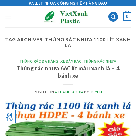
Skip
PALLET NHỰA CÔNG NGHIỆP HÀNG ĐẦU
to
0
content
TAG ARCHIVES:
THÙNG RÁC NHỰA 1100 LÍT XANH
LÁ
THÙNG RÁC ĐA NĂNG
,
XE ĐẨY RÁC
,
THÙNG RÁC NHỰA
Thùng rác nhựa 660 lít màu xanh lá – 4
bánh xe
POSTED ON
4 THÁNG 3, 2024
BY
HUYEN
04
Th3