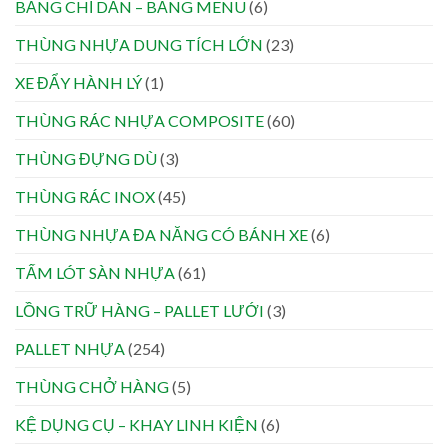
BẢNG CHỈ DẪN – BẢNG MENU
(6)
THÙNG NHỰA DUNG TÍCH LỚN
(23)
XE ĐẨY HÀNH LÝ
(1)
THÙNG RÁC NHỰA COMPOSITE
(60)
THÙNG ĐỰNG DÙ
(3)
THÙNG RÁC INOX
(45)
THÙNG NHỰA ĐA NĂNG CÓ BÁNH XE
(6)
TẤM LÓT SÀN NHỰA
(61)
LỒNG TRỮ HÀNG – PALLET LƯỚI
(3)
PALLET NHỰA
(254)
THÙNG CHỞ HÀNG
(5)
KỆ DỤNG CỤ – KHAY LINH KIỆN
(6)