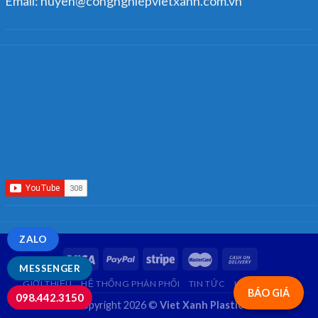
Email: huyen@congnghiepvietxanh.com.vn
ZALO
MESSENGER
GIỚI THIỆU
HỆ THỐNG PHÂN PHỐI
TIN TỨC
LIÊN HỆ
FAQ
BÁO GIÁ
098.442.3150
Copyright 2026 ©
Viet Xanh Plastic