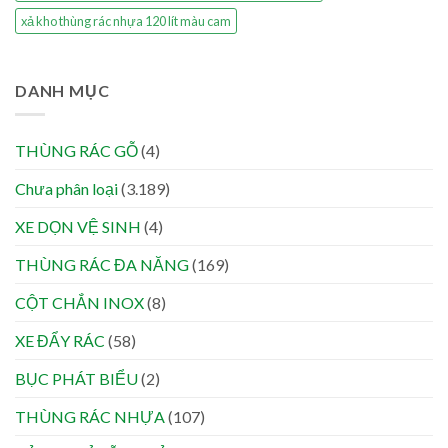
xả kho thùng rác nhựa 120 lít màu cam
DANH MỤC
THÙNG RÁC GỖ
(4)
Chưa phân loại
(3.189)
XE DỌN VỆ SINH
(4)
THÙNG RÁC ĐA NĂNG
(169)
CỘT CHẮN INOX
(8)
XE ĐẨY RÁC
(58)
BỤC PHÁT BIỂU
(2)
THÙNG RÁC NHỰA
(107)