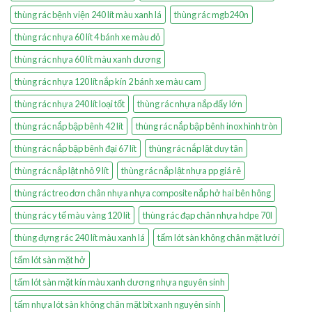
thùng rác bệnh viện 240 lít màu xanh lá
thùng rác mgb240n
thùng rác nhựa 60 lít 4 bánh xe màu đỏ
thùng rác nhựa 60 lít màu xanh dương
thùng rác nhựa 120 lít nắp kín 2 bánh xe màu cam
thùng rác nhựa 240 lít loại tốt
thùng rác nhựa nắp đẩy lớn
thùng rác nắp bập bênh 42 lít
thùng rác nắp bập bênh inox hình tròn
thùng rác nắp bập bênh đại 67 lít
thùng rác nắp lật duy tân
thùng rác nắp lật nhỏ 9 lít
thùng rác nắp lật nhựa pp giá rẻ
thùng rác treo đơn chân nhựa nhựa composite nắp hở hai bên hông
thùng rác y tế màu vàng 120 lít
thùng rác đạp chân nhựa hdpe 70l
thùng đựng rác 240 lít màu xanh lá
tấm lót sàn không chân mặt lưới
tấm lót sàn mặt hở
tấm lót sàn mặt kín màu xanh dương nhựa nguyên sinh
tấm nhựa lót sàn không chân mặt bít xanh nguyên sinh