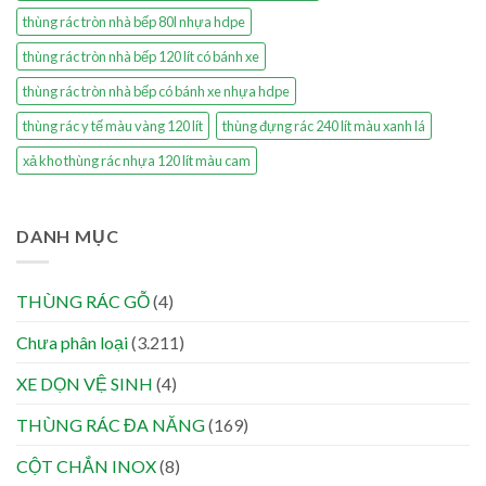
thùng rác tròn nhà bếp 80l nhựa hdpe
thùng rác tròn nhà bếp 120 lít có bánh xe
thùng rác tròn nhà bếp có bánh xe nhựa hdpe
thùng rác y tế màu vàng 120 lít
thùng đựng rác 240 lít màu xanh lá
xả kho thùng rác nhựa 120 lít màu cam
DANH MỤC
THÙNG RÁC GỖ
(4)
Chưa phân loại
(3.211)
XE DỌN VỆ SINH
(4)
THÙNG RÁC ĐA NĂNG
(169)
CỘT CHẮN INOX
(8)