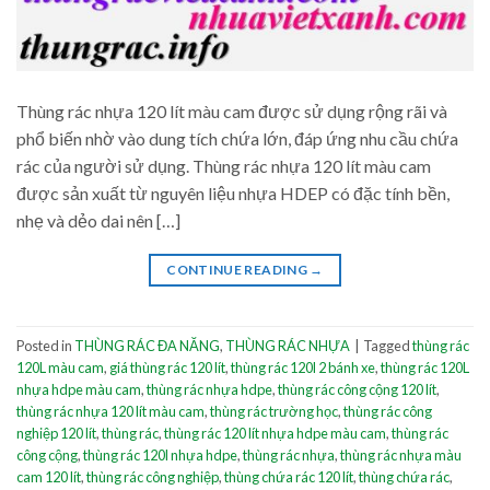
Thùng rác nhựa 120 lít màu cam được sử dụng rộng rãi và
phổ biến nhờ vào dung tích chứa lớn, đáp ứng nhu cầu chứa
rác của người sử dụng. Thùng rác nhựa 120 lít màu cam
được sản xuất từ nguyên liệu nhựa HDEP có đặc tính bền,
nhẹ và dẻo dai nên […]
CONTINUE READING
→
Posted in
THÙNG RÁC ĐA NĂNG
,
THÙNG RÁC NHỰA
|
Tagged
thùng rác
120L màu cam
,
giá thùng rác 120 lít
,
thùng rác 120l 2 bánh xe
,
thùng rác 120L
nhựa hdpe màu cam
,
thùng rác nhựa hdpe
,
thùng rác công cộng 120 lít
,
thùng rác nhựa 120 lít màu cam
,
thùng rác trường học
,
thùng rác công
nghiệp 120 lít
,
thùng rác
,
thùng rác 120 lít nhựa hdpe màu cam
,
thùng rác
công cộng
,
thùng rác 120l nhựa hdpe
,
thùng rác nhựa
,
thùng rác nhựa màu
cam 120 lít
,
thùng rác công nghiệp
,
thùng chứa rác 120 lít
,
thùng chứa rác
,