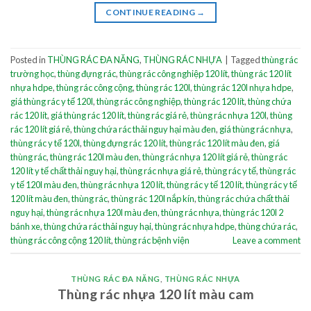
CONTINUE READING
→
Posted in
THÙNG RÁC ĐA NĂNG
,
THÙNG RÁC NHỰA
|
Tagged
thùng rác
trường học
,
thùng đựng rác
,
thùng rác công nghiệp 120 lít
,
thùng rác 120 lít
nhựa hdpe
,
thùng rác công cộng
,
thùng rác 120l
,
thùng rác 120l nhựa hdpe
,
giá thùng rác y tế 120l
,
thùng rác công nghiệp
,
thùng rác 120 lít
,
thùng chứa
rác 120 lít
,
giá thùng rác 120 lít
,
thùng rác giá rẻ
,
thùng rác nhựa 120l
,
thùng
rác 120 lít giá rẻ
,
thùng chứa rác thải nguy hại màu đen
,
giá thùng rác nhựa
,
thùng rác y tế 120l
,
thùng đựng rác 120 lít
,
thùng rác 120 lít màu đen
,
giá
thùng rác
,
thùng rác 120l màu đen
,
thùng rác nhựa 120 lít giá rẻ
,
thùng rác
120 lít y tế chất thải nguy hại
,
thùng rác nhựa giá rẻ
,
thùng rác y tế
,
thùng rác
y tế 120l màu đen
,
thùng rác nhựa 120 lít
,
thùng rác y tế 120 lít
,
thùng rác y tế
120 lít màu đen
,
thùng rác
,
thùng rác 120l nắp kín
,
thùng rác chứa chất thải
nguy hại
,
thùng rác nhựa 120l màu đen
,
thùng rác nhựa
,
thùng rác 120l 2
bánh xe
,
thùng chứa rác thải nguy hại
,
thùng rác nhựa hdpe
,
thùng chứa rác
,
thùng rác công cộng 120 lít
,
thùng rác bệnh viện
Leave a comment
THÙNG RÁC ĐA NĂNG
,
THÙNG RÁC NHỰA
Thùng rác nhựa 120 lít màu cam