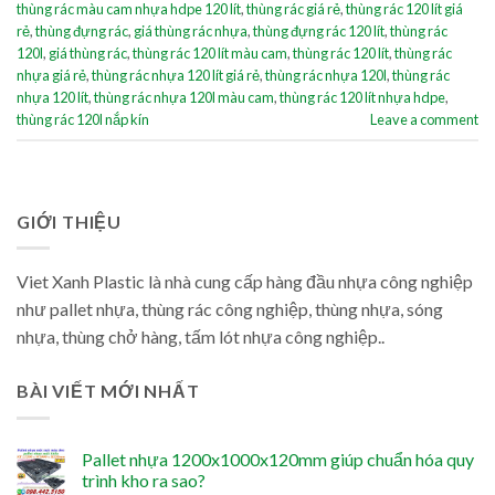
thùng rác màu cam nhựa hdpe 120 lít
,
thùng rác giá rẻ
,
thùng rác 120 lít giá
rẻ
,
thùng đựng rác
,
giá thùng rác nhựa
,
thùng đựng rác 120 lít
,
thùng rác
120l
,
giá thùng rác
,
thùng rác 120 lít màu cam
,
thùng rác 120 lít
,
thùng rác
nhựa giá rẻ
,
thùng rác nhựa 120 lít giá rẻ
,
thùng rác nhựa 120l
,
thùng rác
nhựa 120 lít
,
thùng rác nhựa 120l màu cam
,
thùng rác 120 lít nhựa hdpe
,
thùng rác 120l nắp kín
Leave a comment
GIỚI THIỆU
Viet Xanh Plastic là nhà cung cấp hàng đầu nhựa công nghiệp
như pallet nhựa, thùng rác công nghiệp, thùng nhựa, sóng
nhựa, thùng chở hàng, tấm lót nhựa công nghiệp..
BÀI VIẾT MỚI NHẤT
Pallet nhựa 1200x1000x120mm giúp chuẩn hóa quy
trình kho ra sao?