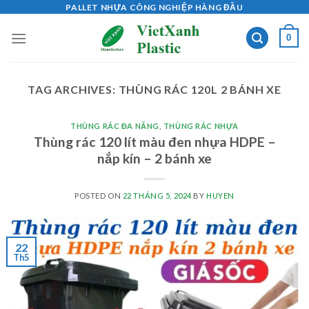
Skip
PALLET NHỰA CÔNG NGHIỆP HÀNG ĐẦU
to
0
content
TAG ARCHIVES:
THÙNG RÁC 120L 2 BÁNH XE
THÙNG RÁC ĐA NĂNG
,
THÙNG RÁC NHỰA
Thùng rác 120 lít màu đen nhựa HDPE –
nắp kín – 2 bánh xe
POSTED ON
22 THÁNG 5, 2024
BY
HUYEN
22
Th5