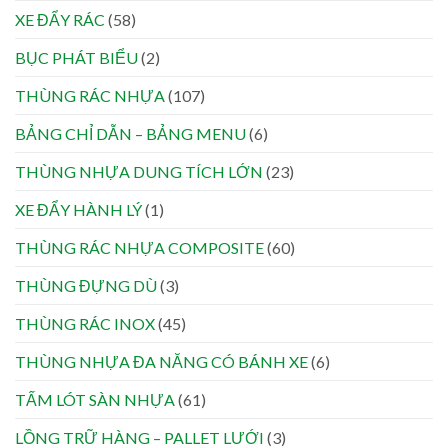
XE ĐẨY RÁC
(58)
BỤC PHÁT BIỂU
(2)
THÙNG RÁC NHỰA
(107)
BẢNG CHỈ DẪN – BẢNG MENU
(6)
THÙNG NHỰA DUNG TÍCH LỚN
(23)
XE ĐẨY HÀNH LÝ
(1)
THÙNG RÁC NHỰA COMPOSITE
(60)
THÙNG ĐỰNG DÙ
(3)
THÙNG RÁC INOX
(45)
THÙNG NHỰA ĐA NĂNG CÓ BÁNH XE
(6)
TẤM LÓT SÀN NHỰA
(61)
LỒNG TRỮ HÀNG – PALLET LƯỚI
(3)