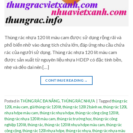
Thùng rác nhựa 120 lít màu cam được sử dụng rộng rãi và
phổ biến nhờ vào dung tích chứa lớn, đáp ứng nhu cầu chứa
rác của người sử dụng. Thùng rác nhựa 120 lít màu cam
được sản xuất từ nguyên liệu nhựa HDEP có đặc tính bền,
nhẹ và dẻo dai nên […]
CONTINUE READING
→
Posted in
THÙNG RÁC ĐA NĂNG
,
THÙNG RÁC NHỰA
|
Tagged
thùng rác
120L màu cam
,
giá thùng rác 120 lít
,
thùng rác 120l 2 bánh xe
,
thùng rác 120L
nhựa hdpe màu cam
,
thùng rác nhựa hdpe
,
thùng rác công cộng 120 lít
,
thùng rác nhựa 120 lít màu cam
,
thùng rác trường học
,
thùng rác công
nghiệp 120 lít
,
thùng rác
,
thùng rác 120 lít nhựa hdpe màu cam
,
thùng rác
công cộng
,
thùng rác 120l nhựa hdpe
,
thùng rác nhựa
,
thùng rác nhựa màu