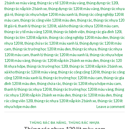
2 bánh xe màu vàng
,
thùng rác y tế 120 lít màu vàng
,
thùng đựng rác 120l
,
thùng rác nắp kín 2 bánh xe
,
thùng đựng rác 120 lít màu vàng
,
thùng rác nhựa
giá rẻ
,
thùng rác nhựa hdpe 120 lít màu xanh lá
,
thùng rác công nghiệp 120 lít
màu cam
,
thùng rác công viên 120 lít màu đen
,
thùng rác
,
thùng rác nhựa 120
lít giá rẻ
,
thanh lý thùng rác 120 lít
,
xả kho thùng rác nhựa 120 lít màu cam
,
thùng rác y tế màu vàng 120 lít
,
thùng rác bệnh viện
,
thùng rác gia đình 120l
,
thùng rác lớn 120 lít nắp kín
,
thùng rác công nghiệp 120 lít màu đen
,
thùng rác
nhựa 120 lít
,
thùng chứa rác 120 lít màu xanh lá
,
thùng đựng rác 120 lít màu
cam
,
thùng rác trường học 120 lít màu đen
,
thùng rác nhựa
,
thùng rác nhựa
120 lít màu cam
,
thanh lý thùng rác 120 lít màu xanh lá
,
thùng rác nhựa hdpe
120 lít màu vàng
,
thùng rác 120 lít nắp kín 2 bánh xe màu đen
,
thùng rác 120
lít nhựa hdpe
,
thùng rác trường học 120l
,
thùng rác 120 lít nắp kín 2 bánh xe
,
xả kho thùng rác 120 lít màu vàng
,
thùng rác công cộng 120 lít
,
thùng rác công
cộng 120 lít màu xanh lá
,
thùng rác trường học 120 lít màu cam
,
thùng rác gia
đình 120 lít màu đen
,
thùng chứa rác
,
thùng rác 120 lít nhựa hdpe màu cam
,
thanh lý thùng rác nhựa 120 lít
,
thùng rác trường học 120 lít màu vàng
,
thùng
rác nhựa 120 lít nắp kín 2 bánh xe màu đen
,
thùng rác 120 lít màu đen
,
thùng
rác công viên 120l
,
thùng rác nhựa 120 lít nắp kín 2 bánh xe
,
thùng rác 120 lít
nhựa hdpe màu đen
Leave a comment
THÙNG RÁC ĐA NĂNG
,
THÙNG RÁC NHỰA
Thùng rác nhựa 120 lít màu cam