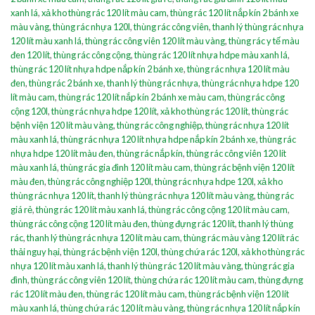
xanh lá
,
xả kho thùng rác 120 lít màu cam
,
thùng rác 120 lít nắp kín 2 bánh xe
màu vàng
,
thùng rác nhựa 120l
,
thùng rác công viên
,
thanh lý thùng rác nhựa
120 lít màu xanh lá
,
thùng rác công viên 120 lít màu vàng
,
thùng rác y tế màu
đen 120 lít
,
thùng rác công cộng
,
thùng rác 120 lít nhựa hdpe màu xanh lá
,
thùng rác 120 lít nhựa hdpe nắp kín 2 bánh xe
,
thùng rác nhựa 120 lít màu
đen
,
thùng rác 2 bánh xe
,
thanh lý thùng rác nhựa
,
thùng rác nhựa hdpe 120
lít màu cam
,
thùng rác 120 lít nắp kín 2 bánh xe màu cam
,
thùng rác công
cộng 120l
,
thùng rác nhựa hdpe 120 lít
,
xả kho thùng rác 120 lít
,
thùng rác
bệnh viện 120 lít màu vàng
,
thùng rác công nghiệp
,
thùng rác nhựa 120 lít
màu xanh lá
,
thùng rác nhựa 120 lít nhựa hdpe nắp kín 2 bánh xe
,
thùng rác
nhựa hdpe 120 lít màu đen
,
thùng rác nắp kín
,
thùng rác công viên 120 lít
màu xanh lá
,
thùng rác gia đình 120 lít màu cam
,
thùng rác bệnh viện 120 lít
màu đen
,
thùng rác công nghiệp 120l
,
thùng rác nhựa hdpe 120l
,
xả kho
thùng rác nhựa 120 lít
,
thanh lý thùng rác nhựa 120 lít màu vàng
,
thùng rác
giá rẻ
,
thùng rác 120 lít màu xanh lá
,
thùng rác công cộng 120 lít màu cam
,
thùng rác công cộng 120 lít màu đen
,
thùng đựng rác 120 lít
,
thanh lý thùng
rác
,
thanh lý thùng rác nhựa 120 lít màu cam
,
thùng rác màu vàng 120 lít rác
thải nguy hại
,
thùng rác bệnh viện 120l
,
thùng chứa rác 120l
,
xả kho thùng rác
nhựa 120 lít màu xanh lá
,
thanh lý thùng rác 120 lít màu vàng
,
thùng rác gia
đình
,
thùng rác công viên 120 lít
,
thùng chứa rác 120 lít màu cam
,
thùng đựng
rác 120 lít màu đen
,
thùng rác 120 lít màu cam
,
thùng rác bệnh viện 120 lít
màu xanh lá
,
thùng chứa rác 120 lít màu vàng
,
thùng rác nhựa 120 lít nắp kín