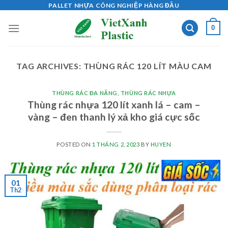
Skip
PALLET NHỰA CÔNG NGHIỆP HÀNG ĐẦU
to
0
content
TAG ARCHIVES:
THÙNG RÁC 120 LÍT MÀU CAM
THÙNG RÁC ĐA NĂNG
,
THÙNG RÁC NHỰA
Thùng rác nhựa 120 lít xanh lá – cam –
vàng – đen thanh lý xả kho giá cực sốc
POSTED ON
1 THÁNG 2, 2023
BY
HUYEN
01
Th2