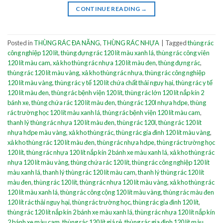
CONTINUE READING
→
Posted in
THÙNG RÁC ĐA NĂNG
,
THÙNG RÁC NHỰA
|
Tagged
thùng rác
công nghiệp 120 lít
,
thùng đựng rác 120 lít màu xanh lá
,
thùng rác công viên
120 lít màu cam
,
xả kho thùng rác nhựa 120 lít màu đen
,
thùng đựng rác
,
thùng rác 120 lít màu vàng
,
xả kho thùng rác nhựa
,
thùng rác công nghiệp
120 lít màu vàng
,
thùng rác y tế 120 lít chứa chất thải nguy hại
,
thùng rác y tế
120 lít màu đen
,
thùng rác bệnh viện 120 lít
,
thùng rác lớn 120 lít nắp kín 2
bánh xe
,
thùng chứa rác 120 lít màu đen
,
thùng rác 120l nhựa hdpe
,
thùng
rác trường học 120 lít màu xanh lá
,
thùng rác bệnh viện 120 lít màu cam
,
thanh lý thùng rác nhựa 120 lít màu đen
,
thùng rác 120l
,
thùng rác 120 lít
nhựa hdpe màu vàng
,
xả kho thùng rác
,
thùng rác gia đình 120 lít màu vàng
,
xả kho thùng rác 120 lít màu đen
,
thùng rác nhựa hdpe
,
thùng rác trường học
120 lít
,
thùng rác nhựa 120 lít nắp kín 2 bánh xe màu xanh lá
,
xả kho thùng rác
nhựa 120 lít màu vàng
,
thùng chứa rác 120 lít
,
thùng rác công nghiệp 120 lít
màu xanh lá
,
thanh lý thùng rác 120 lít màu cam
,
thanh lý thùng rác 120 lít
màu đen
,
thùng rác 120 lít
,
thùng rác nhựa 120 lít màu vàng
,
xả kho thùng rác
120 lít màu xanh lá
,
thùng rác công cộng 120 lít màu vàng
,
thùng rác màu đen
120 lít rác thải nguy hại
,
thùng rác trường học
,
thùng rác gia đình 120 lít
,
thùng rác 120 lít nắp kín 2 bánh xe màu xanh lá
,
thùng rác nhựa 120 lít nắp kín
2 bánh xe màu cam
,
thùng rác 120 lít giá rẻ
,
thùng rác gia đình 120 lít màu