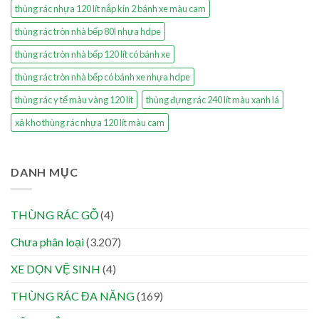
thùng rác nhựa 120 lít nắp kín 2 bánh xe màu cam
thùng rác tròn nhà bếp 80l nhựa hdpe
thùng rác tròn nhà bếp 120 lít có bánh xe
thùng rác tròn nhà bếp có bánh xe nhựa hdpe
thùng rác y tế màu vàng 120 lít
thùng đựng rác 240 lít màu xanh lá
xả kho thùng rác nhựa 120 lít màu cam
DANH MỤC
THÙNG RÁC GỖ
(4)
Chưa phân loại
(3.207)
XE DỌN VỆ SINH
(4)
THÙNG RÁC ĐA NĂNG
(169)