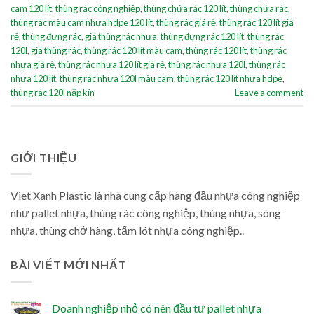
cam 120 lít
,
thùng rác công nghiệp
,
thùng chứa rác 120 lít
,
thùng chứa rác
,
thùng rác màu cam nhựa hdpe 120 lít
,
thùng rác giá rẻ
,
thùng rác 120 lít giá
rẻ
,
thùng đựng rác
,
giá thùng rác nhựa
,
thùng đựng rác 120 lít
,
thùng rác
120l
,
giá thùng rác
,
thùng rác 120 lít màu cam
,
thùng rác 120 lít
,
thùng rác
nhựa giá rẻ
,
thùng rác nhựa 120 lít giá rẻ
,
thùng rác nhựa 120l
,
thùng rác
nhựa 120 lít
,
thùng rác nhựa 120l màu cam
,
thùng rác 120 lít nhựa hdpe
,
thùng rác 120l nắp kín
Leave a comment
GIỚI THIỆU
Viet Xanh Plastic là nhà cung cấp hàng đầu nhựa công nghiệp
như pallet nhựa, thùng rác công nghiệp, thùng nhựa, sóng
nhựa, thùng chở hàng, tấm lót nhựa công nghiệp..
BÀI VIẾT MỚI NHẤT
Doanh nghiệp nhỏ có nên đầu tư pallet nhựa