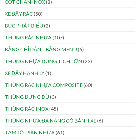
CỘT CHẮN INOX
(8)
XE ĐẨY RÁC
(58)
BỤC PHÁT BIỂU
(2)
THÙNG RÁC NHỰA
(107)
BẢNG CHỈ DẪN – BẢNG MENU
(6)
THÙNG NHỰA DUNG TÍCH LỚN
(23)
XE ĐẨY HÀNH LÝ
(1)
THÙNG RÁC NHỰA COMPOSITE
(60)
THÙNG ĐỰNG DÙ
(3)
THÙNG RÁC INOX
(45)
THÙNG NHỰA ĐA NĂNG CÓ BÁNH XE
(6)
TẤM LÓT SÀN NHỰA
(61)