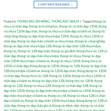
CONTINUE READING
→
Posted in
THÙNG RÁC ĐA NĂNG
,
THÙNG RÁC NHỰA
|
Tagged
thùng rác
nhựa có chân đạp
,
thùng rác trường học
,
thùng rác có chân đạp 120 lít
,
thùng
rác nhựa 120 lít đạp chân
,
thùng rác nhựa có chân đạp có bánh xe
,
thùng rác
công cộng
,
thùng rác đạp chân nhựa hdpe 120 lít
,
thùng rác nhựa 120 lít có
chân đạp
,
thùng rác đạp chân có bánh xe nhựa hdpe
,
thùng rác công nghiệp
,
thùng rác đạp chân nhựa hdpe 120l
,
thùng rác đạp chân 120l nhựa hdpe
,
thùng rác
,
thùng rác 120l đạp chân
,
thùng rác gia đình
,
thùng chứa rác 120l có
chân đạp
,
thùng rác đạp chân nhựa hdpe
,
thùng rác nhựa
,
thùng rác đạp
chân 120 lít nhựa hdpe có bánh xe
,
thùng rác nhựa 120 lít
,
thùng chứa rác
120 lít có chân đạp
,
thùng đựng rác 120 lít
,
thùng rác 120l
,
thùng rác đạp chân
120l nhựa hdpe có bánh xe
,
thùng rác 120 lít đạp chân
,
thùng đựng rác 120 lít
có chân đạp
,
thùng chứa rác 120l
,
thùng rác 120 lít
,
thùng rác nhựa 120 lít có
chân đạp có bánh xe
,
thùng rác đạp chân 120l
,
thùng chứ rác 120 lít
,
thùng
đựng rác 120l
,
thùng rác nhựa 120l
,
thùng rác có chân đạp 120l
,
thùng rác
đạp chân 120 lít
,
thùng rác đạp chân nhựa hdpe có bánh xe 120 lít
,
thùng rác
đạp chân nhựa hdpe có bánh xe
,
thùng rác y tế
,
thùng rác nhựa 120l có chân
đạp có bánh xe
,
thùng rác đạp chân 120 lít nhựa hdpe
,
thùng đựng rác 120l có
chân đạp
,
thùng rác đạp chân giá rẻ
,
thùng rác bệnh viện
,
thùng rác có chân
đạp 120 lít nhựa hdpe
,
thùng rác nhựa 120l có chân đạp
,
thùng rác đạp chân