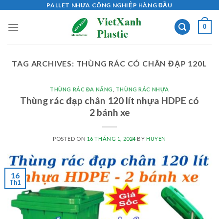
Skip
PALLET NHỰA CÔNG NGHIỆP HÀNG ĐẦU
to
0
content
TAG ARCHIVES:
THÙNG RÁC CÓ CHÂN ĐẠP 120L
THÙNG RÁC ĐA NĂNG
,
THÙNG RÁC NHỰA
Thùng rác đạp chân 120 lít nhựa HDPE có
2 bánh xe
POSTED ON
16 THÁNG 1, 2024
BY
HUYEN
16
Th1