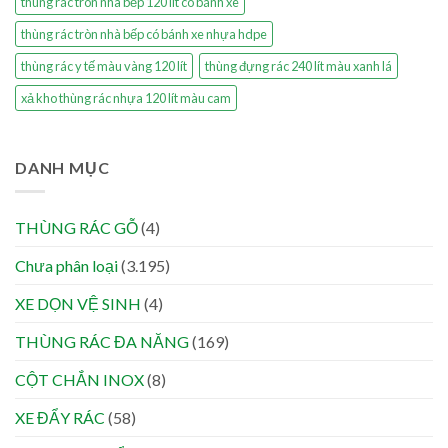
thùng rác tròn nhà bếp 120 lít có bánh xe
thùng rác tròn nhà bếp có bánh xe nhựa hdpe
thùng rác y tế màu vàng 120 lít
thùng đựng rác 240 lít màu xanh lá
xả kho thùng rác nhựa 120 lít màu cam
DANH MỤC
THÙNG RÁC GỖ
(4)
Chưa phân loại
(3.195)
XE DỌN VỆ SINH
(4)
THÙNG RÁC ĐA NĂNG
(169)
CỘT CHẮN INOX
(8)
XE ĐẨY RÁC
(58)