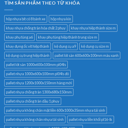
TÌM SẢN PHẨM THEO TỪ KHÓA
hộp nhựa bít có 8 bánh xe
hộp nhựa kín
khay nhựa chống tràn hóa chất 2 phuy
khay nhựa hiệp thành size m
khay phụ tùng a6
khay phụ tùng hiệp thành trung size m
khay đựng ốc vít hiệp thành
kệ dụng cụ a9
kệ dụng cụ size m
kệ dụng cụ trung hiệp thành
pallet lót sàn 600x600x100mm màu xanh
pallet lót sàn 1000x600x100mm pl04ls
pallet nhựa 1000x600x100mm pl04ls đỏ
pallet nhựa 1200x1000x150mm hàng mới
pallet nhựa chống tràn 1300x680x150mm
pallet nhựa chống tràn dầu 1 phuy
pallet nhựa không chân mặt liền 600x1000x35mm nhựa tái sinh
pallet nhựa không chân nhựa tái sinh
pallet nhựa liền khối pl16-lk