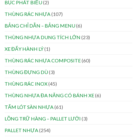
BỤC PHÁT BIỂU
(2)
THÙNG RÁC NHỰA
(107)
BẢNG CHỈ DẪN – BẢNG MENU
(6)
THÙNG NHỰA DUNG TÍCH LỚN
(23)
XE ĐẨY HÀNH LÝ
(1)
THÙNG RÁC NHỰA COMPOSITE
(60)
THÙNG ĐỰNG DÙ
(3)
THÙNG RÁC INOX
(45)
THÙNG NHỰA ĐA NĂNG CÓ BÁNH XE
(6)
TẤM LÓT SÀN NHỰA
(61)
LỒNG TRỮ HÀNG – PALLET LƯỚI
(3)
PALLET NHỰA
(254)