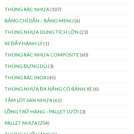
THÙNG RÁC NHỰA
(107)
BẢNG CHỈ DẪN – BẢNG MENU
(6)
THÙNG NHỰA DUNG TÍCH LỚN
(23)
XE ĐẨY HÀNH LÝ
(1)
THÙNG RÁC NHỰA COMPOSITE
(60)
THÙNG ĐỰNG DÙ
(3)
THÙNG RÁC INOX
(45)
THÙNG NHỰA ĐA NĂNG CÓ BÁNH XE
(6)
TẤM LÓT SÀN NHỰA
(61)
LỒNG TRỮ HÀNG – PALLET LƯỚI
(3)
PALLET NHỰA
(254)