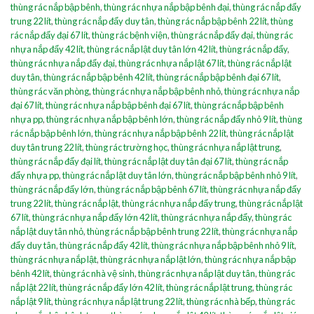
thùng rác nắp bập bênh
,
thùng rác nhựa nắp bập bênh đại
,
thùng rác nắp đẩy
trung 22 lít
,
thùng rác nắp đẩy duy tân
,
thùng rác nắp bập bênh 22 lít
,
thùng
rác nắp đẩy đại 67 lít
,
thùng rác bệnh viện
,
thùng rác nắp đẩy đại
,
thùng rác
nhựa nắp đẩy 42 lít
,
thùng rác nắp lật duy tân lớn 42 lít
,
thùng rác nắp đẩy
,
thùng rác nhựa nắp đẩy đại
,
thùng rác nhựa nắp lật 67 lít
,
thùng rác nắp lật
duy tân
,
thùng rác nắp bập bênh 42 lít
,
thùng rác nắp bập bênh đại 67 lít
,
thùng rác văn phòng
,
thùng rác nhựa nắp bập bênh nhỏ
,
thùng rác nhựa nắp
đại 67 lít
,
thùng rác nhựa nắp bập bênh đại 67 lít
,
thùng rác nắp bập bênh
nhựa pp
,
thùng rác nhựa nắp bập bênh lớn
,
thùng rác nắp đẩy nhỏ 9 lít
,
thùng
rác nắp bập bênh lớn
,
thùng rác nhựa nắp bập bênh 22 lít
,
thùng rác nắp lật
duy tân trung 22 lít
,
thùng rác trường học
,
thùng rác nhựa nắp lật trung
,
thùng rác nắp đẩy đại lít
,
thùng rác nắp lật duy tân đại 67 lít
,
thùng rác nắp
đẩy nhựa pp
,
thùng rác nắp lật duy tân lớn
,
thùng rác nắp bập bênh nhỏ 9 lít
,
thùng rác nắp đẩy lớn
,
thùng rác nắp bập bênh 67 lít
,
thùng rác nhựa nắp đẩy
trung 22 lít
,
thùng rác nắp lật
,
thùng rác nhựa nắp đẩy trung
,
thùng rác nắp lật
67 lít
,
thùng rác nhựa nắp đẩy lớn 42 lít
,
thùng rác nhựa nắp đẩy
,
thùng rác
nắp lật duy tân nhỏ
,
thùng rác nắp bập bênh trung 22 lít
,
thùng rác nhựa nắp
đẩy duy tân
,
thùng rác nắp đẩy 42 lít
,
thùng rác nhựa nắp bập bênh nhỏ 9 lít
,
thùng rác nhựa nắp lật
,
thùng rác nhựa nắp lật lớn
,
thùng rác nhựa nắp bập
bênh 42 lít
,
thùng rác nhà vệ sinh
,
thùng rác nhựa nắp lật duy tân
,
thùng rác
nắp lật 22 lít
,
thùng rác nắp đẩy lớn 42 lít
,
thùng rác nắp lật trung
,
thùng rác
nắp lật 9 lít
,
thùng rác nhựa nắp lật trung 22 lít
,
thùng rác nhà bếp
,
thùng rác