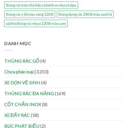
thùng rác tròn nhà bếp có bánh xe nhựa hdpe
thùng rác y tế màu vàng 120 lít
thùng đựng rác 240 lít màu xanh lá
xả kho thùng rác nhựa 120 lít màu cam
DANH MỤC
THÙNG RÁC GỖ
(4)
Chưa phân loại
(3.203)
XE DỌN VỆ SINH
(4)
THÙNG RÁC ĐA NĂNG
(169)
CỘT CHẮN INOX
(8)
XE ĐẨY RÁC
(58)
BỤC PHÁT BIỂU
(2)