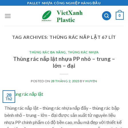
Skip
PALLET NHỰA CÔNG NGHIỆP HÀNG ĐẦU
to
0
content
TAG ARCHIVES:
THÙNG RÁC NẮP LẬT 67 LÍT
THÙNG RÁC ĐA NĂNG
,
THÙNG RÁC NHỰA
Thùng rác nắp lật nhựa PP nhỏ – trung –
lớn – đại
POSTED ON
28 THÁNG 2, 2023
BY
HUYEN
28
Th2
Thùng rác nắp lật – thùng rác nhựa nắp đẩy – thùng rác bập
bênh nhỏ – trung – lớn – đại được sản xuất từ nguyên liệu
nhựa PP chính phẩm có độ bền cao, mẫu mã đẹp với thiết kế