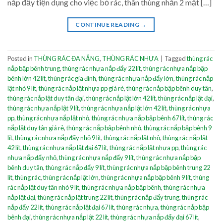
nắp đẩy tiện dụng cho việc bỏ rác, thân thùng nhẵn 2 mặt […]
CONTINUE READING
→
Posted in
THÙNG RÁC ĐA NĂNG
,
THÙNG RÁC NHỰA
|
Tagged
thùng rác
nắp bập bênh trung
,
thùng rác nhựa nắp đẩy 22 lít
,
thùng rác nhựa nắp bập
bênh lớn 42 lít
,
thùng rác gia đình
,
thùng rác nhựa nắp đẩy lớn
,
thùng rác nắp
lật nhỏ 9 lít
,
thùng rác nắp lật nhựa pp giá rẻ
,
thùng rác nắp bập bênh duy tân
,
thùng rác nắp lật duy tân đại
,
thùng rác nắp lật lớn 42 lít
,
thùng rác nắp lật đại
,
thùng rác nhựa nắp lật 9 lít
,
thùng rác nhựa nắp lật lớn 42 lít
,
thùng rác nhựa
pp
,
thùng rác nhựa nắp lật nhỏ
,
thùng rác nhựa nắp bập bênh 67 lít
,
thùng rác
nắp lật duy tân giá rẻ
,
thùng rác nắp bập bênh nhỏ
,
thùng rác nắp bập bênh 9
lít
,
thùng rác nhựa nắp đẩy nhỏ 9 lít
,
thùng rác nắp lật nhỏ
,
thùng rác nắp lật
42 lít
,
thùng rác nhựa nắp lật đại 67 lít
,
thùng rác nắp lật nhựa pp
,
thùng rác
nhựa nắp đẩy nhỏ
,
thùng rác nhựa nắp đẩy 9 lít
,
thùng rác nhựa nắp bập
bênh duy tân
,
thùng rác nắp đẩy 9 lít
,
thùng rác nhựa nắp bập bênh trung 22
lít
,
thùng rác
,
thùng rác nắp lật lớn
,
thùng rác nhựa nắp bập bênh 9 lít
,
thùng
rác nắp lật duy tân nhỏ 9 lít
,
thùng rác nhựa nắp bập bênh
,
thùng rác nhựa
nắp lật đại
,
thùng rác nắp lật trung 22 lít
,
thùng rác nắp đẩy trung
,
thùng rác
nắp đẩy 22 lít
,
thùng rác nắp lật đại 67 lít
,
thùng rác nhựa
,
thùng rác nắp bập
bênh đại
,
thùng rác nhựa nắp lật 22 lít
,
thùng rác nhựa nắp đẩy đại 67 lít
,