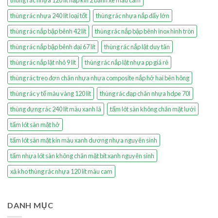
thùng rác nhựa 240 lít loại tốt
thùng rác nhựa nắp đẩy lớn
thùng rác nắp bập bênh 42 lít
thùng rác nắp bập bênh inox hình tròn
thùng rác nắp bập bênh đại 67 lít
thùng rác nắp lật duy tân
thùng rác nắp lật nhỏ 9 lít
thùng rác nắp lật nhựa pp giá rẻ
thùng rác treo đơn chân nhựa nhựa composite nắp hở hai bên hông
thùng rác y tế màu vàng 120 lít
thùng rác đạp chân nhựa hdpe 70l
thùng đựng rác 240 lít màu xanh lá
tấm lót sàn không chân mặt lưới
tấm lót sàn mặt hở
tấm lót sàn mặt kín màu xanh dương nhựa nguyên sinh
tấm nhựa lót sàn không chân mặt bít xanh nguyên sinh
xả kho thùng rác nhựa 120 lít màu cam
DANH MỤC