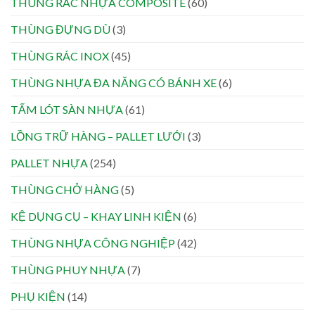
THÙNG RÁC NHỰA COMPOSITE
(60)
THÙNG ĐỰNG DÙ
(3)
THÙNG RÁC INOX
(45)
THÙNG NHỰA ĐA NĂNG CÓ BÁNH XE
(6)
TẤM LÓT SÀN NHỰA
(61)
LỒNG TRỮ HÀNG – PALLET LƯỚI
(3)
PALLET NHỰA
(254)
THÙNG CHỞ HÀNG
(5)
KỆ DỤNG CỤ – KHAY LINH KIỆN
(6)
THÙNG NHỰA CÔNG NGHIỆP
(42)
THÙNG PHUY NHỰA
(7)
PHỤ KIỆN
(14)