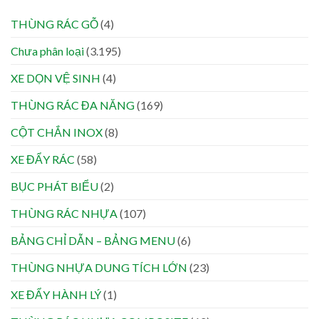
THÙNG RÁC GỖ
(4)
Chưa phân loại
(3.195)
XE DỌN VỆ SINH
(4)
THÙNG RÁC ĐA NĂNG
(169)
CỘT CHẮN INOX
(8)
XE ĐẨY RÁC
(58)
BỤC PHÁT BIỂU
(2)
THÙNG RÁC NHỰA
(107)
BẢNG CHỈ DẪN – BẢNG MENU
(6)
THÙNG NHỰA DUNG TÍCH LỚN
(23)
XE ĐẨY HÀNH LÝ
(1)