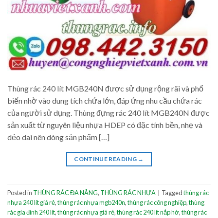
Thùng rác 240 lít MGB240N được sử dụng rộng rãi và phổ
biến nhờ vào dung tích chứa lớn, đáp ứng nhu cầu chứa rác
của người sử dụng. Thùng đựng rác 240 lít MGB240N được
sản xuất từ nguyên liệu nhựa HDEP có đặc tính bền, nhẹ và
dẻo dai nên dòng sản phẩm […]
CONTINUE READING
→
Posted in
THÙNG RÁC ĐA NĂNG
,
THÙNG RÁC NHỰA
|
Tagged
thùng rác
nhựa 240 lít giá rẻ
,
thùng rác nhựa mgb240n
,
thùng rác công nghiệp
,
thùng
rác gia đình 240 lít
,
thùng rác nhựa giá rẻ
,
thùng rác 240 lít nắp hở
,
thùng rác