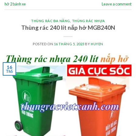
hở 2 bánh xe
Leave a comment
THÙNG RÁC ĐA NĂNG
,
THÙNG RÁC NHỰA
Thùng rác 240 lít nắp hở MGB240N
POSTED ON
16 THÁNG 5, 2023
BY
HUYEN
16
Th5