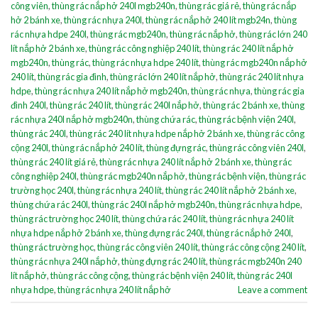
công viên
,
thùng rác nắp hở 240l mgb240n
,
thùng rác giá rẻ
,
thùng rác nắp
hở 2 bánh xe
,
thùng rác nhựa 240l
,
thùng rác nắp hở 240 lít mgb24n
,
thùng
rác nhựa hdpe 240l
,
thùng rác mgb240n
,
thùng rác nắp hở
,
thùng rác lớn 240
lít nắp hở 2 bánh xe
,
thùng rác công nghiệp 240 lít
,
thùng rác 240 lít nắp hở
mgb240n
,
thùng rác
,
thùng rác nhựa hdpe 240 lít
,
thùng rác mgb240n nắp hở
240 lít
,
thùng rác gia đình
,
thùng rác lớn 240 lít nắp hở
,
thùng rác 240 lít nhựa
hdpe
,
thùng rác nhựa 240 lít nắp hở mgb240n
,
thùng rác nhựa
,
thùng rác gia
đình 240l
,
thùng rác 240 lít
,
thùng rác 240l nắp hở
,
thùng rác 2 bánh xe
,
thùng
rác nhựa 240l nắp hở mgb240n
,
thùng chứa rác
,
thùng rác bệnh viện 240l
,
thùng rác 240l
,
thùng rác 240 lít nhựa hdpe nắp hở 2 bánh xe
,
thùng rác công
cộng 240l
,
thùng rác nắp hở 240 lít
,
thùng đựng rác
,
thùng rác công viên 240l
,
thùng rác 240 lít giá rẻ
,
thùng rác nhựa 240 lít nắp hở 2 bánh xe
,
thùng rác
công nghiệp 240l
,
thùng rác mgb240n nắp hở
,
thùng rác bệnh viện
,
thùng rác
trường học 240l
,
thùng rác nhựa 240 lít
,
thùng rác 240 lít nắp hở 2 bánh xe
,
thùng chứa rác 240l
,
thùng rác 240l nắp hở mgb240n
,
thùng rác nhựa hdpe
,
thùng rác trường học 240 lít
,
thùng chứa rác 240 lít
,
thùng rác nhựa 240 lít
nhựa hdpe nắp hở 2 bánh xe
,
thùng đựng rác 240l
,
thùng rác nắp hở 240l
,
thùng rác trường học
,
thùng rác công viên 240 lít
,
thùng rác công cộng 240 lít
,
thùng rác nhựa 240l nắp hở
,
thùng đựng rác 240 lít
,
thùng rác mgb240n 240
lít nắp hở
,
thùng rác công cộng
,
thùng rác bệnh viện 240 lít
,
thùng rác 240l
nhựa hdpe
,
thùng rác nhựa 240 lít nắp hở
Leave a comment