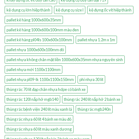
kệ dụng cụ lớn hiệp thành
kệ dụng cụ size l
kệ đựng ốc vít hiệp thành
pallet kê hàng 1000x600x35mm
pallet kê hàng 1000x600x100mm màu đen
pallet kê hàng pl04ls 100x600x100mm
pallet nhựa 1.2m x 1m
pallet nhựa 1000x600x100mm đỏ
pallet nhựa không chân mặt liền 1000x600x35mm nhựa nguyên sinh
pallet nhựa mới 1100x1100mm
pallet nhựa pl09-lk 1100x1100x150mm
phi nhựa 30 lít
thùng rác 70 lít đạp chân nhựa hdpe có bánh xe
thùng rác 120l nắp hở mgb140
thùng rác 240 lít nắp hở 2 bánh xe
thùng rác bệnh viện 240 lít màu xanh lá
thùng rác mgb240n
thùng rác nhựa 60 lít 4 bánh xe màu đỏ
thùng rác nhựa 60 lít màu xanh dương
thùng rác nhựa 120 lít nắp kín 2 bánh xe màu cam