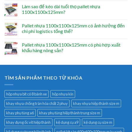
Làm sao để kéo dài tuổi thọ pallet nhựa
1100x1100x125mm?
Pallet nhựa 1100x1100x125mm có ảnh hưởng đến
chi phí logistics tổng thể?
Pallet nhựa 1100x1100x125mm có phù hợp xuất
khẩu hàng nông sản?
TÌM SẢN PHẨM THEO TỪ KHÓA
hộp nhựa bít có 8 bánh xe
hộp nhựa kín
khay nhựa chống tràn hóa chất 2 phuy
khay nhựa hiệp thành size m
khay phụ tùng a6
khay phụ tùng hiệp thành trung size m
khay đựng ốc vít hiệp thành
kệ dụng cụ a9
kệ dụng cụ size m
kệ dụng cụ trung hiệp thành
pallet lót sàn 600x600x100mm màu xanh