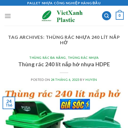
Skip
PALLET NHỰA CÔNG NGHIỆP HÀNG ĐẦU
to
0
content
TAG ARCHIVES:
THÙNG RÁC NHỰA 240 LÍT NẮP
HỞ
THÙNG RÁC ĐA NĂNG
,
THÙNG RÁC NHỰA
Thùng rác 240 lít nắp hở nhựa HDPE
POSTED ON
24 THÁNG 6, 2023
BY
HUYEN
24
Th6