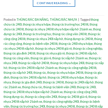
CONTINUE READING
→
Posted in
THÙNG RÁC ĐA NĂNG
,
THÙNG RÁC NHỰA
|
Tagged
thùng
chứa rác 240l
,
thùng rác nhựa hdpe
,
thùng rác trường học 240 lít
,
thùng
chứa rác 240 lít
,
thùng rác nhựa 240 lít nhựa hdpe nắp hở 2 bánh xe
,
thùng
đựng rác 240l
,
thùng rác trường học
,
thùng rác công viên 240 lít
,
thùng rác
công cộng 240 lít
,
thùng rác nhựa 240l nắp hở
,
thùng đựng rác 240 lít
,
thùng
rác công cộng
,
thùng rác bệnh viện 240 lít
,
thùng rác 240l nhựa hdpe
,
thùng
rác nhựa 240 lít nắp hở
,
thùng rác nhựa 240 lít giá rẻ
,
thùng rác công nghiệp
,
thùng rác gia đình 240 lít
,
thùng rác nhựa giá rẻ
,
thùng rác 240 lít nắp hở
,
thùng rác công viên
,
thùng rác giá rẻ
,
thùng rác nắp hở 2 bánh xe
,
thùng rác
nhựa 240l
,
thùng rác nắp hở 240 lít
,
thùng rác nhựa hdpe 240l
,
thùng rác nắp
hở
,
thùng rác lớn 240 lít nắp hở 2 bánh xe
,
thùng rác công nghiệp 240 lít
,
thùng rác nắp hở 240l
,
thùng rác
,
thùng rác nhựa hdpe 240 lít
,
thùng rác gia
đình
,
thùng rác lớn 240 lít nắp hở
,
thùng rác 240 lít nhựa hdpe
,
thùng rác
nhựa
,
thùng rác gia đình 240l
,
thùng rác 240 lít
,
thùng rác 240l nắp hở
,
thùng
rác 2 bánh xe
,
thùng chứa rác
,
thùng rác bệnh viện 240l
,
thùng rác 240l
,
thùng rác 240 lít nhựa hdpe nắp hở 2 bánh xe
,
thùng rác công cộng 240l
,
thùng đựng rác
,
thùng rác công viên 240l
,
thùng rác 240 lít giá rẻ
,
thùng rác
nhựa 240 lít nắp hở 2 bánh xe
,
thùng rác công nghiệp 240l
,
thùng rác bệnh
viện
,
thùng rác trường học 240l
,
thùng rác nhựa 240 lít
,
thùng rác 240 lít nắp