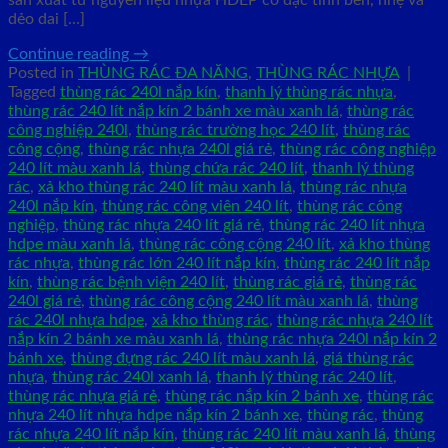
dẻo dai […]
Continue reading
→
Posted in
THÙNG RÁC ĐA NĂNG
,
THÙNG RÁC NHỰA
|
Tagged
thùng rác 240l nắp kín
,
thanh lý thùng rác nhựa
,
thùng rác 240 lít nắp kín 2 bánh xe màu xanh lá
,
thùng rác
công nghiệp 240l
,
thùng rác trường học 240 lít
,
thùng rác
công cộng
,
thùng rác nhựa 240l giá rẻ
,
thùng rác công nghiệp
240 lít màu xanh lá
,
thùng chứa rác 240 lít
,
thanh lý thùng
rác
,
xả kho thùng rác 240 lít màu xanh lá
,
thùng rác nhựa
240l nắp kín
,
thùng rác công viên 240 lít
,
thùng rác công
nghiệp
,
thùng rác nhựa 240 lít giá rẻ
,
thùng rác 240 lít nhựa
hdpe màu xanh lá
,
thùng rác công cộng 240 lít
,
xả kho thùng
rác nhựa
,
thùng rác lớn 240 lít nắp kín
,
thùng rác 240 lít nắp
kín
,
thùng rác bệnh viện 240 lít
,
thùng rác giá rẻ
,
thùng rác
240l giá rẻ
,
thùng rác công cộng 240 lít màu xanh lá
,
thùng
rác 240l nhựa hdpe
,
xả kho thùng rác
,
thùng rác nhựa 240 lít
nắp kín 2 bánh xe màu xanh lá
,
thùng rác nhựa 240l nắp kín 2
bánh xe
,
thùng đựng rác 240 lít màu xanh lá
,
giá thùng rác
nhựa
,
thùng rác 240l xanh lá
,
thanh lý thùng rác 240 lít
,
thùng rác nhựa giá rẻ
,
thùng rác nắp kín 2 bánh xe
,
thùng rác
nhựa 240 lít nhựa hdpe nắp kín 2 bánh xe
,
thùng rác
,
thùng
rác nhựa 240 lít nắp kín
,
thùng rác 240 lít màu xanh lá
,
thùng