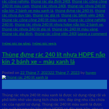
rác công nghiệp
,
thùng rác gia đình 240l
,
thùng rác công cộng
240 lít màu cam
,
thùng rác nhựa 240l
,
thùng rác nhựa 240 lít
nắp kín 2 bánh xe màu xanh lá
,
thùng đựng rác 240 lít
,
thùng
rác nhựa duy tân
,
thùng rác giá rẻ
,
thùng rác bệnh viện 240l
,
thùng rác công cộng 240 lít màu vàng
,
thùng rác công nghiệp
240 lít
,
thùng rác nhựa 240 lít nhựa hdpe nắp kín 2 bánh xe
,
thùng rác nhựa 240 lít giá rẻ
,
thùng rác 240 lít màu vàng
,
thùng rác gia đình
,
thùng rác công viên 240l
Leave a comment
THÙNG RÁC ĐA NĂNG
,
THÙNG RÁC NHỰA
Thùng đựng rác 240 lít nhựa HDPE nắp
kín 2 bánh xe – màu xanh lá
Posted on
22 Tháng 7, 2023
22 Tháng 7, 2023
by
huyen
22
Th7
Thùng rác nhựa 240 lít màu xanh lá được sử dụng rộng rãi và
phổ biến nhờ vào dung tích chứa lớn, đáp ứng nhu cầu chứa
rác của người sử dụng. Thùng rác 240 lít màu xanh lá được
sản xuất từ nguyên liệu nhựa HDEP có đặc tính bền, nhẹ và