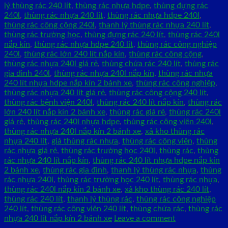
lý thùng rác 240 lít
,
thùng rác nhựa hdpe
,
thùng đựng rác
240l
,
thùng rác nhựa 240 lít
,
thùng rác nhựa hdpe 240l
,
thùng rác công cộng 240l
,
thanh lý thùng rác nhựa 240 lít
,
thùng rác trường học
,
thùng đựng rác 240 lít
,
thùng rác 240l
nắp kín
,
thùng rác nhựa hdpe 240 lít
,
thùng rác công nghiệp
240l
,
thùng rác lớn 240 lít nắp kín
,
thùng rác công cộng
,
thùng rác nhựa 240l giá rẻ
,
thùng chứa rác 240 lít
,
thùng rác
gia đình 240l
,
thùng rác nhựa 240l nắp kín
,
thùng rác nhựa
240 lít nhựa hdpe nắp kín 2 bánh xe
,
thùng rác công nghiệp
,
thùng rác nhựa 240 lít giá rẻ
,
thùng rác công cộng 240 lít
,
thùng rác bệnh viện 240l
,
thùng rác 240 lít nắp kín
,
thùng rác
lớn 240 lít nắp kín 2 bánh xe
,
thùng rác giá rẻ
,
thùng rác 240l
giá rẻ
,
thùng rác 240l nhựa hdpe
,
thùng rác công viên 240l
,
thùng rác nhựa 240l nắp kín 2 bánh xe
,
xả kho thùng rác
nhựa 240 lít
,
giá thùng rác nhựa
,
thùng rác công viên
,
thùng
rác nhựa giá rẻ
,
thùng rác trường học 240l
,
thùng rác
,
thùng
rác nhựa 240 lít nắp kín
,
thùng rác 240 lít nhựa hdpe nắp kín
2 bánh xe
,
thùng rác gia đình
,
thanh lý thùng rác nhựa
,
thùng
rác nhựa 240l
,
thùng rác trường học 240 lít
,
thùng rác nhựa
,
thùng rác 240l nắp kín 2 bánh xe
,
xả kho thùng rác 240 lít
,
thùng rác 240 lít
,
thanh lý thùng rác
,
thùng rác công nghiệp
240 lít
,
thùng rác công viên 240 lít
,
thùng chứa rác
,
thùng rác
nhựa 240 lít nắp kín 2 bánh xe
Leave a comment