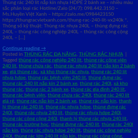
Thùng rác 240 lít nắp kín nhựa HDPE 2 bánh xe – nhiều màu
sắc phân loại rác Hotline/Zalo (24/7): 098.442.3150 –
Ms.Huyền Việt Xanh – https://zalo.me/0984423150
https://thungracvietxanh.com/thung-rac-240-lit-vx240k *.
Thông số kỹ thuật: Thùng rác nhựa 240L – thùng đựng rác
240L – thùng rác công nghiệp 240L – thùng rác công cộng
240L – […]
Continue reading
→
Posted in
THÙNG RÁC ĐA NĂNG
,
THÙNG RÁC NHỰA
|
Tagged
thùng rác công nghiệp 240 lít
,
thùng rác công viên
240 lít
,
thùng chứa rác
,
thùng rác nhựa 240 lít nắp kín 2 bánh
xe
,
giá thùng rác
,
xả kho thùng rác nhựa
,
thùng rác 240 lít
nhựa hdpe
,
thùng rác bệnh viện 240 lít
,
thùng đựng rác
,
thùng rác 240 lít nắp kín 2 bánh xe
,
thùng rác 240l
,
xả kho
thùng rác
,
thùng rác 2 bánh xe
,
thùng rác gia đình 240 lít
,
thùng rác bệnh viện
,
thùng chứa rác 240l
,
thùng rác 240 lít
giá rẻ
,
thùng rác nắp kín 2 bánh xe
,
thùng rác nắp kín
,
thanh
lý thùng rác 240 lít
,
thùng rác nhựa hdpe
,
thùng đựng rác
240l
,
thùng rác nhựa 240 lít
,
thùng rác nhựa hdpe 240l
,
thùng rác công cộng 240l
,
thanh lý thùng rác nhựa 240 lít
,
thùng rác trường học
,
thùng đựng rác 240 lít
,
thùng rác 240l
nắp kín
,
thùng rác nhựa hdpe 240 lít
,
thùng rác công nghiệp
240l
,
thùng rác lớn 240 lít nắp kín
,
thùng rác công cộng
,