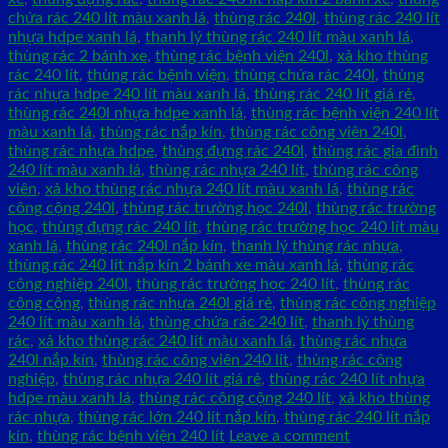
chứa rác 240 lít màu xanh lá
,
thùng rác 240l
,
thùng rác 240 lít
nhựa hdpe xanh lá
,
thanh lý thùng rác 240 lít màu xanh lá
,
thùng rác 2 bánh xe
,
thùng rác bệnh viện 240l
,
xả kho thùng
rác 240 lít
,
thùng rác bệnh viện
,
thùng chứa rác 240l
,
thùng
rác nhựa hdpe 240 lít màu xanh lá
,
thùng rác 240 lít giá rẻ
,
thùng rác 240l nhựa hdpe xanh lá
,
thùng rác bệnh viện 240 lít
màu xanh lá
,
thùng rác nắp kín
,
thùng rác công viên 240l
,
thùng rác nhựa hdpe
,
thùng đựng rác 240l
,
thùng rác gia đình
240 lít màu xanh lá
,
thùng rác nhựa 240 lít
,
thùng rác công
viên
,
xả kho thùng rác nhựa 240 lít màu xanh lá
,
thùng rác
công cộng 240l
,
thùng rác trường học 240l
,
thùng rác trường
học
,
thùng đựng rác 240 lít
,
thùng rác trường học 240 lít màu
xanh lá
,
thùng rác 240l nắp kín
,
thanh lý thùng rác nhựa
,
thùng rác 240 lít nắp kín 2 bánh xe màu xanh lá
,
thùng rác
công nghiệp 240l
,
thùng rác trường học 240 lít
,
thùng rác
công cộng
,
thùng rác nhựa 240l giá rẻ
,
thùng rác công nghiệp
240 lít màu xanh lá
,
thùng chứa rác 240 lít
,
thanh lý thùng
rác
,
xả kho thùng rác 240 lít màu xanh lá
,
thùng rác nhựa
240l nắp kín
,
thùng rác công viên 240 lít
,
thùng rác công
nghiệp
,
thùng rác nhựa 240 lít giá rẻ
,
thùng rác 240 lít nhựa
hdpe màu xanh lá
,
thùng rác công cộng 240 lít
,
xả kho thùng
rác nhựa
,
thùng rác lớn 240 lít nắp kín
,
thùng rác 240 lít nắp
kín
,
thùng rác bệnh viện 240 lít
Leave a comment