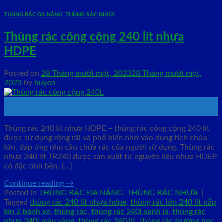
THÙNG RÁC ĐA NĂNG
,
THÙNG RÁC NHỰA
Thùng rác công cộng 240 lít nhựa
HDPE
Posted on
28 Tháng mười một, 2023
28 Tháng mười một,
2023
by
huyen
28
Th11
Thùng rác 240 lít nhựa HDPE – thùng rác công cộng 240 lít
được sử dụng rộng rãi và phổ biến nhờ vào dung tích chứa
lớn, đáp ứng nhu cầu chứa rác của người sử dụng. Thùng rác
nhựa 240 lít TR240 được sản xuất từ nguyên liệu nhựa HDEP
có đặc tính bền, […]
Continue reading
→
Posted in
THÙNG RÁC ĐA NĂNG
,
THÙNG RÁC NHỰA
|
Tagged
thùng rác 240 lít nhựa hdpe
,
thùng rác lớn 240 lít nắp
kín 2 bánh xe
,
thùng rác
,
thùng rác 240l xanh lá
,
thùng rác
nhựa 240l màu vàng
,
thùng rác 240 lít
,
thùng rác trường học