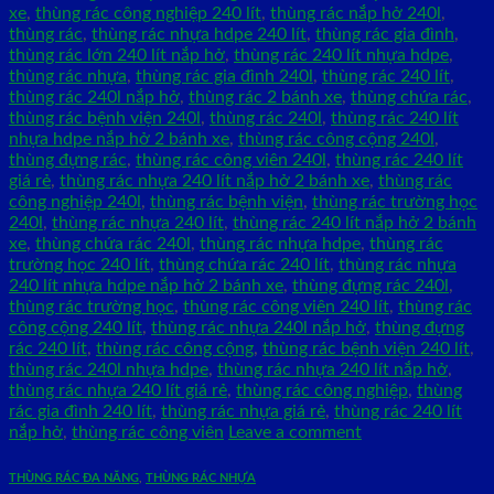
xe
,
thùng rác công nghiệp 240 lít
,
thùng rác nắp hở 240l
,
thùng rác
,
thùng rác nhựa hdpe 240 lít
,
thùng rác gia đình
,
thùng rác lớn 240 lít nắp hở
,
thùng rác 240 lít nhựa hdpe
,
thùng rác nhựa
,
thùng rác gia đình 240l
,
thùng rác 240 lít
,
thùng rác 240l nắp hở
,
thùng rác 2 bánh xe
,
thùng chứa rác
,
thùng rác bệnh viện 240l
,
thùng rác 240l
,
thùng rác 240 lít
nhựa hdpe nắp hở 2 bánh xe
,
thùng rác công cộng 240l
,
thùng đựng rác
,
thùng rác công viên 240l
,
thùng rác 240 lít
giá rẻ
,
thùng rác nhựa 240 lít nắp hở 2 bánh xe
,
thùng rác
công nghiệp 240l
,
thùng rác bệnh viện
,
thùng rác trường học
240l
,
thùng rác nhựa 240 lít
,
thùng rác 240 lít nắp hở 2 bánh
xe
,
thùng chứa rác 240l
,
thùng rác nhựa hdpe
,
thùng rác
trường học 240 lít
,
thùng chứa rác 240 lít
,
thùng rác nhựa
240 lít nhựa hdpe nắp hở 2 bánh xe
,
thùng đựng rác 240l
,
thùng rác trường học
,
thùng rác công viên 240 lít
,
thùng rác
công cộng 240 lít
,
thùng rác nhựa 240l nắp hở
,
thùng đựng
rác 240 lít
,
thùng rác công cộng
,
thùng rác bệnh viện 240 lít
,
thùng rác 240l nhựa hdpe
,
thùng rác nhựa 240 lít nắp hở
,
thùng rác nhựa 240 lít giá rẻ
,
thùng rác công nghiệp
,
thùng
rác gia đình 240 lít
,
thùng rác nhựa giá rẻ
,
thùng rác 240 lít
nắp hở
,
thùng rác công viên
Leave a comment
THÙNG RÁC ĐA NĂNG
,
THÙNG RÁC NHỰA