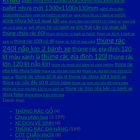
pallet nhựa mới 1200x1000x150mm màu xanh giá rẻ
pallet nhựa mới 1300x1100x130mm
pallet nhựa đen
1200x1000x125mm
sóng hở hs022 có bánh xe
sóng nhựa hở có 5 bánh xe hs0199
sóng nhựa hở có quai sắt
sóng nhựa đan lưới hs0199 có 5 bánh xe
sóng trái
sọt trái cây có quai sắt
sọt nhựa hở có bánh xe
cây có 8 bánh xe
thùng chứa rác 60l
thùng nhựa hở có bánh xe hs022
thùng rác 60 lít 4 bánh xe
thùng rác
thùng rác 100l có đế
xanh lá
thùng rác 120 lít màu vàng
240l nắp kín 2 bánh xe
thùng rác gia đình 120
thùng rác gia đình 120l
lít màu xanh lá
thùng rác
lớn 120 lít nắp kín
thùng rác
thùng rác ngoài trời bằng gỗ công nghiệp
nhà bếp nhựa hdpe
thùng rác nhà bếp tròn 80l
thùng rác nhà bếp tròn 120 lít có
thùng rác nhựa 60 lít giá rẻ
thùng rác nhựa 60l 4 bánh xe
bánh xe
thùng rác nắp đẩy 60 lít nhựa hdpe
thùng rác tròn nhà bếp 80l nhựa hdpe
thùng rác tròn nhà bếp có bánh xe
thùng rác tròn nhà bếp 120 lít có bánh xe
nhựa hdpe
thùng đựng ô dù viền inox
Danh mục
THÙNG RÁC GỖ
(4)
Chưa phân loại
(3.199)
XE DỌN VỆ SINH
(4)
THÙNG RÁC ĐA NĂNG
(169)
CỘT CHẮN INOX
(8)