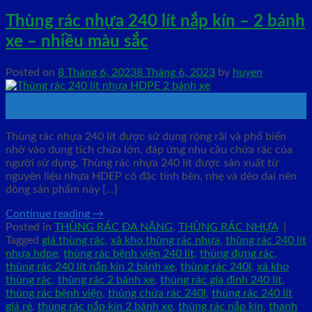
Thùng rác nhựa 240 lít nắp kín – 2 bánh
xe – nhiều màu sắc
Posted on
8 Tháng 6, 2023
8 Tháng 6, 2023
by
huyen
08
Th6
Thùng rác nhựa 240 lít được sử dụng rộng rãi và phổ biến
nhờ vào dung tích chứa lớn, đáp ứng nhu cầu chứa rác của
người sử dụng. Thùng rác nhựa 240 lít được sản xuất từ
nguyên liệu nhựa HDEP có đặc tính bền, nhẹ và dẻo dai nên
dòng sản phẩm này […]
Continue reading
→
Posted in
THÙNG RÁC ĐA NĂNG
,
THÙNG RÁC NHỰA
|
Tagged
giá thùng rác
,
xả kho thùng rác nhựa
,
thùng rác 240 lít
nhựa hdpe
,
thùng rác bệnh viện 240 lít
,
thùng đựng rác
,
thùng rác 240 lít nắp kín 2 bánh xe
,
thùng rác 240l
,
xả kho
thùng rác
,
thùng rác 2 bánh xe
,
thùng rác gia đình 240 lít
,
thùng rác bệnh viện
,
thùng chứa rác 240l
,
thùng rác 240 lít
giá rẻ
,
thùng rác nắp kín 2 bánh xe
,
thùng rác nắp kín
,
thanh