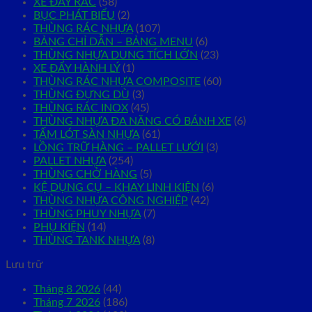
XE ĐẨY RÁC
(58)
BỤC PHÁT BIỂU
(2)
THÙNG RÁC NHỰA
(107)
BẢNG CHỈ DẪN – BẢNG MENU
(6)
THÙNG NHỰA DUNG TÍCH LỚN
(23)
XE ĐẨY HÀNH LÝ
(1)
THÙNG RÁC NHỰA COMPOSITE
(60)
THÙNG ĐỰNG DÙ
(3)
THÙNG RÁC INOX
(45)
THÙNG NHỰA ĐA NĂNG CÓ BÁNH XE
(6)
TẤM LÓT SÀN NHỰA
(61)
LỒNG TRỮ HÀNG – PALLET LƯỚI
(3)
PALLET NHỰA
(254)
THÙNG CHỞ HÀNG
(5)
KỆ DỤNG CỤ – KHAY LINH KIỆN
(6)
THÙNG NHỰA CÔNG NGHIỆP
(42)
THÙNG PHUY NHỰA
(7)
PHỤ KIỆN
(14)
THÙNG TANK NHỰA
(8)
Lưu trữ
Tháng 8 2026
(44)
Tháng 7 2026
(186)