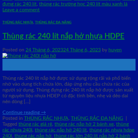
đựng rác 240 lít
,
thùng rác trường học 240 lít màu xanh lá
Leave a comment
THÙNG RÁC NHỰA
,
THÙNG RÁC ĐA NĂNG
Thùng rác 240 lít nắp hở nhựa HDPE
Posted on
24 Tháng 6, 2023
24 Tháng 6, 2023
by
huyen
24
Th6
Thùng rác 240 lít nắp hở được sử dụng rộng rãi và phổ biến
nhờ vào dung tích chứa lớn, đáp ứng nhu cầu chứa rác của
người sử dụng. Thùng đựng rác 240 lít nắp hở được sản xuất
từ nguyên liệu nhựa HDEP có đặc tính bền, nhẹ và dẻo dai
nên dòng […]
Continue reading
→
Posted in
THÙNG RÁC NHỰA
,
THÙNG RÁC ĐA NĂNG
|
Tagged
thùng rác giá rẻ
,
thùng rác nắp hở 2 bánh xe
,
thùng
rác nhựa 240l
,
thùng rác nắp hở 240 lít
,
thùng rác nhựa hdpe
240l
,
thùng rác nắp hở
,
thùng rác lớn 240 lít nắp hở 2 bánh