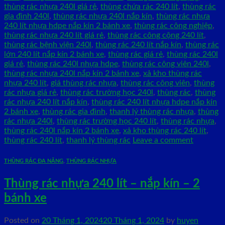
thùng rác nhựa 240l giá rẻ
,
thùng chứa rác 240 lít
,
thùng rác
gia đình 240l
,
thùng rác nhựa 240l nắp kín
,
thùng rác nhựa
240 lít nhựa hdpe nắp kín 2 bánh xe
,
thùng rác công nghiệp
,
thùng rác nhựa 240 lít giá rẻ
,
thùng rác công cộng 240 lít
,
thùng rác bệnh viện 240l
,
thùng rác 240 lít nắp kín
,
thùng rác
lớn 240 lít nắp kín 2 bánh xe
,
thùng rác giá rẻ
,
thùng rác 240l
giá rẻ
,
thùng rác 240l nhựa hdpe
,
thùng rác công viên 240l
,
thùng rác nhựa 240l nắp kín 2 bánh xe
,
xả kho thùng rác
nhựa 240 lít
,
giá thùng rác nhựa
,
thùng rác công viên
,
thùng
rác nhựa giá rẻ
,
thùng rác trường học 240l
,
thùng rác
,
thùng
rác nhựa 240 lít nắp kín
,
thùng rác 240 lít nhựa hdpe nắp kín
2 bánh xe
,
thùng rác gia đình
,
thanh lý thùng rác nhựa
,
thùng
rác nhựa 240l
,
thùng rác trường học 240 lít
,
thùng rác nhựa
,
thùng rác 240l nắp kín 2 bánh xe
,
xả kho thùng rác 240 lít
,
thùng rác 240 lít
,
thanh lý thùng rác
Leave a comment
THÙNG RÁC ĐA NĂNG
,
THÙNG RÁC NHỰA
Thùng rác nhựa 240 lít – nắp kín – 2
bánh xe
Posted on
20 Tháng 1, 2024
20 Tháng 1, 2024
by
huyen