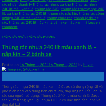
rác nhựa
,
thanh lý thùng rác nhựa
,
xả kho thùng rác nhựa
240 lít màu xanh lá
,
thùng rác 240l
,
thùng rác trường học 240
lít
,
xả kho thùng rác 240 lít
,
thùng rác nắp kín
,
thùng rác công
nghiệp 240 lít màu xanh lá
,
thùng chứa rác
,
thanh lý thùng
rác
,
thùng rác 240 lít nắp kín 2 bánh xe màu xanh lá
Leave a
comment
THÙNG RÁC NHỰA
,
THÙNG RÁC ĐA NĂNG
Thùng rác nhựa 240 lít màu xanh lá –
nắp kín – 2 bánh xe
Posted on
16 Tháng 1, 2024
16 Tháng 1, 2024
by
huyen
16
Th1
Thùng rác nhựa 240 lít màu xanh lá được sử dụng rộng rãi và
phổ biến nhờ vào dung tích chứa lớn, đáp ứng nhu cầu chứa
rác của người sử dụng. Thùng rác 240 lít màu xanh lá được
sản xuất từ nguyên liệu nhựa HDEP có đặc tính bền, nhẹ và
dẻo dai […]