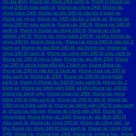
rác gia đình
,
thùng rác nhựa 240l xanh lá
,
thanh lý thùng rác
nhựa 240 lít màu xanh lá
,
thùng rác nhựa 240l
,
thùng rác
nhựa hdpe 240l
,
thùng rác lớn 240 lít nắp kín 2 bánh xe
,
thùng rác nhựa
,
thùng rác 240l nắp kín 2 bánh xe
,
thùng rác
nhựa 240 lít màu xanh lá
,
thùng rác 240 lít
,
thùng rác 240 lít
xanh lá
,
thanh lý thùng rác nhựa 240 lít
,
thùng rác công
nghiệp 240 lít
,
thùng rác nhựa hdpe 240 lít
,
xả kho thùng rác
nhựa 240 lít
,
thùng chứa rác
,
thùng rác nhựa 240 lít nắp kín 2
bánh xe
,
thùng rác gia đình 240 lít
,
giá thùng rác
,
thùng rác
nhựa 240 lít xanh lá
,
thùng rác công viên 240 lít màu xanh lá
,
thùng rác 240 lít nhựa hdpe
,
thùng rác gia đình 240l
,
thùng
rác 240 lít nhựa hdpe nắp kín 2 bánh xe
,
thùng đựng rác
,
thùng rác 240 lít nắp kín 2 bánh xe
,
thùng chứa rác 240 lít
màu xanh lá
,
thùng rác 240l
,
thùng rác 240 lít nhựa hdpe
xanh lá
,
thanh lý thùng rác 240 lít màu xanh lá
,
thùng rác 2
bánh xe
,
thùng rác bệnh viện 240l
,
xả kho thùng rác 240 lít
,
thùng rác bệnh viện
,
thùng chứa rác 240l
,
thùng rác nhựa
hdpe 240 lít màu xanh lá
,
thùng rác 240 lít giá rẻ
,
thùng rác
240l nhựa hdpe xanh lá
,
thùng rác bệnh viện 240 lít màu xanh
lá
,
thùng rác nắp kín
,
thùng rác công viên 240l
,
thùng rác
nhựa hdpe
,
thùng đựng rác 240l
,
thùng rác gia đình 240 lít
màu xanh lá
,
thùng rác nhựa 240 lít
,
thùng rác công viên
,
xả
kho thùng rác nhựa 240 lít màu xanh lá
,
thùng rác công cộng
240l
,
thùng rác trường học 240l
,
thùng rác trường học
,
thùng