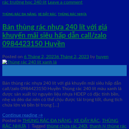
rác trường học 240 lít
Leave a comment
THÙNG RÁC ĐA NĂNG
,
XE ĐẨY RÁC
,
THÙNG RÁC NHỰA
Bán thùng rác nhựa 240 lít với giá
khuyến mãi siêu hấp dẫn call/zalo
0984423150 Huyền
Posted on
6 Tháng 2, 2023
6 Tháng 2, 2023
by
huyen
06
Th2
Bán thùng rác nhựa 240 lít với giá khuyến mãi siêu hấp dẫn
call/zalo 0984423150 Huyền Thùng rác 240 lít màu xanh lá
được sản xuất từ nguyên liệu nhựa HDEP có đặc tính bền,
nhẹ và dẻo dai nên có thể chịu được tải trọng tốt, dung tích
chứa lớn và bền bỉ trong […]
Continue reading
→
Posted in
THÙNG RÁC ĐA NĂNG
,
XE ĐẨY RÁC
,
THÙNG
RÁC NHỰA
|
Tagged
thùng chứa rác 240l
,
thanh lý thùng rác