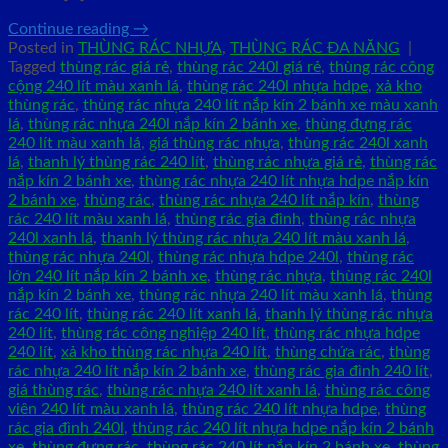
Continue reading
→
Posted in
THÙNG RÁC NHỰA
,
THÙNG RÁC ĐA NĂNG
|
Tagged
thùng rác giá rẻ
,
thùng rác 240l giá rẻ
,
thùng rác công
cộng 240 lít màu xanh lá
,
thùng rác 240l nhựa hdpe
,
xả kho
thùng rác
,
thùng rác nhựa 240 lít nắp kín 2 bánh xe màu xanh
lá
,
thùng rác nhựa 240l nắp kín 2 bánh xe
,
thùng đựng rác
240 lít màu xanh lá
,
giá thùng rác nhựa
,
thùng rác 240l xanh
lá
,
thanh lý thùng rác 240 lít
,
thùng rác nhựa giá rẻ
,
thùng rác
nắp kín 2 bánh xe
,
thùng rác nhựa 240 lít nhựa hdpe nắp kín
2 bánh xe
,
thùng rác
,
thùng rác nhựa 240 lít nắp kín
,
thùng
rác 240 lít màu xanh lá
,
thùng rác gia đình
,
thùng rác nhựa
240l xanh lá
,
thanh lý thùng rác nhựa 240 lít màu xanh lá
,
thùng rác nhựa 240l
,
thùng rác nhựa hdpe 240l
,
thùng rác
lớn 240 lít nắp kín 2 bánh xe
,
thùng rác nhựa
,
thùng rác 240l
nắp kín 2 bánh xe
,
thùng rác nhựa 240 lít màu xanh lá
,
thùng
rác 240 lít
,
thùng rác 240 lít xanh lá
,
thanh lý thùng rác nhựa
240 lít
,
thùng rác công nghiệp 240 lít
,
thùng rác nhựa hdpe
240 lít
,
xả kho thùng rác nhựa 240 lít
,
thùng chứa rác
,
thùng
rác nhựa 240 lít nắp kín 2 bánh xe
,
thùng rác gia đình 240 lít
,
giá thùng rác
,
thùng rác nhựa 240 lít xanh lá
,
thùng rác công
viên 240 lít màu xanh lá
,
thùng rác 240 lít nhựa hdpe
,
thùng
rác gia đình 240l
,
thùng rác 240 lít nhựa hdpe nắp kín 2 bánh
xe
,
thùng đựng rác
,
thùng rác 240 lít nắp kín 2 bánh xe
,
thùng