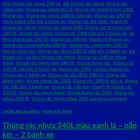
kho thùng rác nhựa 240 lít
,
giá thùng rác nhựa
,
thùng rác
công viên
,
thùng rác nhựa giá rẻ
,
thùng rác trường học 240l
,
thùng rác
,
thùng rác nhựa 240 lít nắp kín
,
thùng rác 240 lít
nhựa hdpe nắp kín 2 bánh xe
,
thùng rác gia đình
,
thanh lý
thùng rác nhựa
,
thùng rác nhựa 240l
,
thùng rác trường học
240 lít
,
thùng rác nhựa
,
thùng rác 240l nắp kín 2 bánh xe
,
xả
kho thùng rác 240 lít
,
thùng rác 240 lít
,
thanh lý thùng rác
,
thùng rác công nghiệp 240 lít
,
thùng rác công viên 240 lít
,
thùng chứa rác
,
thùng rác nhựa 240 lít nắp kín 2 bánh xe
,
giá
thùng rác
,
xả kho thùng rác nhựa
,
thùng rác 240 lít nhựa
hdpe
,
thùng rác bệnh viện 240 lít
,
thùng đựng rác
,
thùng rác
240 lít nắp kín 2 bánh xe
,
thùng rác 240l
,
xả kho thùng rác
,
thùng rác 2 bánh xe
,
thùng rác gia đình 240 lít
,
thùng rác
bệnh viện
,
thùng chứa rác 240l
,
thùng rác 240 lít giá rẻ
,
thùng
rác nắp kín 2 bánh xe
,
thùng rác nắp kín
,
thanh lý thùng rác
240 lít
,
thùng rác nhựa hdpe
,
thùng đựng rác 240l
,
thùng rác
nhựa 240 lít
,
thùng rác nhựa hdpe 240l
Leave a comment
THÙNG RÁC ĐA NĂNG
,
THÙNG RÁC NHỰA
Thùng rác nhựa 240L màu xanh lá – nắp
kín – 2 bánh xe