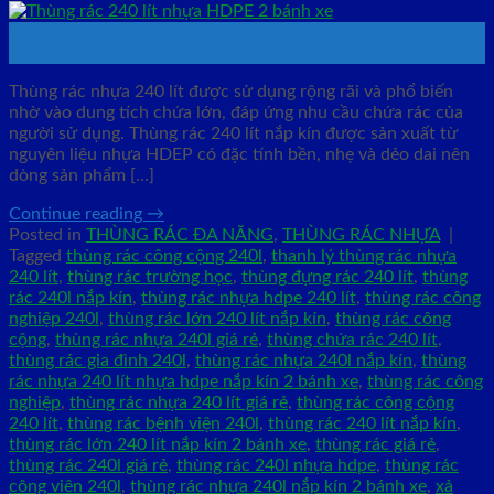
20
Th1
Thùng rác nhựa 240 lít được sử dụng rộng rãi và phổ biến
nhờ vào dung tích chứa lớn, đáp ứng nhu cầu chứa rác của
người sử dụng. Thùng rác 240 lít nắp kín được sản xuất từ
nguyên liệu nhựa HDEP có đặc tính bền, nhẹ và dẻo dai nên
dòng sản phẩm […]
Continue reading
→
Posted in
THÙNG RÁC ĐA NĂNG
,
THÙNG RÁC NHỰA
|
Tagged
thùng rác công cộng 240l
,
thanh lý thùng rác nhựa
240 lít
,
thùng rác trường học
,
thùng đựng rác 240 lít
,
thùng
rác 240l nắp kín
,
thùng rác nhựa hdpe 240 lít
,
thùng rác công
nghiệp 240l
,
thùng rác lớn 240 lít nắp kín
,
thùng rác công
cộng
,
thùng rác nhựa 240l giá rẻ
,
thùng chứa rác 240 lít
,
thùng rác gia đình 240l
,
thùng rác nhựa 240l nắp kín
,
thùng
rác nhựa 240 lít nhựa hdpe nắp kín 2 bánh xe
,
thùng rác công
nghiệp
,
thùng rác nhựa 240 lít giá rẻ
,
thùng rác công cộng
240 lít
,
thùng rác bệnh viện 240l
,
thùng rác 240 lít nắp kín
,
thùng rác lớn 240 lít nắp kín 2 bánh xe
,
thùng rác giá rẻ
,
thùng rác 240l giá rẻ
,
thùng rác 240l nhựa hdpe
,
thùng rác
công viên 240l
,
thùng rác nhựa 240l nắp kín 2 bánh xe
,
xả