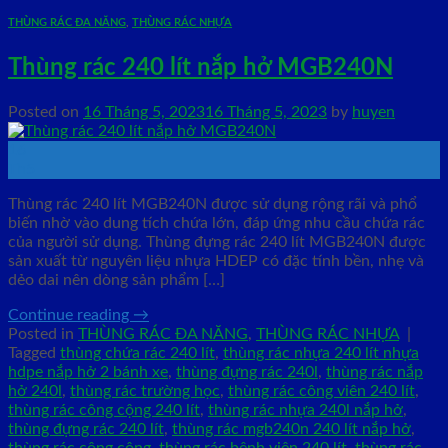
THÙNG RÁC ĐA NĂNG
,
THÙNG RÁC NHỰA
Thùng rác 240 lít nắp hở MGB240N
Posted on
16 Tháng 5, 2023
16 Tháng 5, 2023
by
huyen
16
Th5
Thùng rác 240 lít MGB240N được sử dụng rộng rãi và phổ
biến nhờ vào dung tích chứa lớn, đáp ứng nhu cầu chứa rác
của người sử dụng. Thùng đựng rác 240 lít MGB240N được
sản xuất từ nguyên liệu nhựa HDEP có đặc tính bền, nhẹ và
dẻo dai nên dòng sản phẩm […]
Continue reading
→
Posted in
THÙNG RÁC ĐA NĂNG
,
THÙNG RÁC NHỰA
|
Tagged
thùng chứa rác 240 lít
,
thùng rác nhựa 240 lít nhựa
hdpe nắp hở 2 bánh xe
,
thùng đựng rác 240l
,
thùng rác nắp
hở 240l
,
thùng rác trường học
,
thùng rác công viên 240 lít
,
thùng rác công cộng 240 lít
,
thùng rác nhựa 240l nắp hở
,
thùng đựng rác 240 lít
,
thùng rác mgb240n 240 lít nắp hở
,