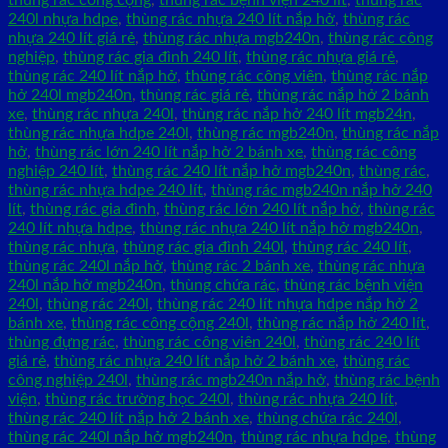
thùng rác công cộng
,
thùng rác bệnh viện 240 lít
,
thùng rác
240l nhựa hdpe
,
thùng rác nhựa 240 lít nắp hở
,
thùng rác
nhựa 240 lít giá rẻ
,
thùng rác nhựa mgb240n
,
thùng rác công
nghiệp
,
thùng rác gia đình 240 lít
,
thùng rác nhựa giá rẻ
,
thùng rác 240 lít nắp hở
,
thùng rác công viên
,
thùng rác nắp
hở 240l mgb240n
,
thùng rác giá rẻ
,
thùng rác nắp hở 2 bánh
xe
,
thùng rác nhựa 240l
,
thùng rác nắp hở 240 lít mgb24n
,
thùng rác nhựa hdpe 240l
,
thùng rác mgb240n
,
thùng rác nắp
hở
,
thùng rác lớn 240 lít nắp hở 2 bánh xe
,
thùng rác công
nghiệp 240 lít
,
thùng rác 240 lít nắp hở mgb240n
,
thùng rác
,
thùng rác nhựa hdpe 240 lít
,
thùng rác mgb240n nắp hở 240
lít
,
thùng rác gia đình
,
thùng rác lớn 240 lít nắp hở
,
thùng rác
240 lít nhựa hdpe
,
thùng rác nhựa 240 lít nắp hở mgb240n
,
thùng rác nhựa
,
thùng rác gia đình 240l
,
thùng rác 240 lít
,
thùng rác 240l nắp hở
,
thùng rác 2 bánh xe
,
thùng rác nhựa
240l nắp hở mgb240n
,
thùng chứa rác
,
thùng rác bệnh viện
240l
,
thùng rác 240l
,
thùng rác 240 lít nhựa hdpe nắp hở 2
bánh xe
,
thùng rác công cộng 240l
,
thùng rác nắp hở 240 lít
,
thùng đựng rác
,
thùng rác công viên 240l
,
thùng rác 240 lít
giá rẻ
,
thùng rác nhựa 240 lít nắp hở 2 bánh xe
,
thùng rác
công nghiệp 240l
,
thùng rác mgb240n nắp hở
,
thùng rác bệnh
viện
,
thùng rác trường học 240l
,
thùng rác nhựa 240 lít
,
thùng rác 240 lít nắp hở 2 bánh xe
,
thùng chứa rác 240l
,
thùng rác 240l nắp hở mgb240n
,
thùng rác nhựa hdpe
,
thùng