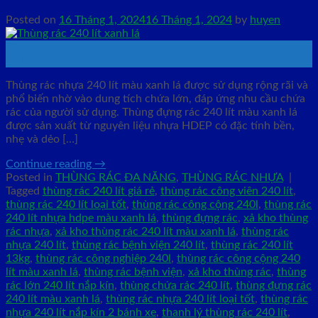
Posted on
16 Tháng 1, 2024
16 Tháng 1, 2024
by
huyen
16
Th1
Thùng rác nhựa 240 lít màu xanh lá được sử dụng rộng rãi và
phổ biến nhờ vào dung tích chứa lớn, đáp ứng nhu cầu chứa
rác của người sử dụng. Thùng đựng rác 240 lít màu xanh lá
được sản xuất từ nguyên liệu nhựa HDEP có đặc tính bền,
nhẹ và dẻo […]
Continue reading
→
Posted in
THÙNG RÁC ĐA NĂNG
,
THÙNG RÁC NHỰA
|
Tagged
thùng rác 240 lít giá rẻ
,
thùng rác công viên 240 lít
,
thùng rác 240 lít loại tốt
,
thùng rác công cộng 240l
,
thùng rác
240 lít nhựa hdpe màu xanh lá
,
thùng đựng rác
,
xả kho thùng
rác nhựa
,
xả kho thùng rác 240 lít màu xanh lá
,
thùng rác
nhựa 240 lít
,
thùng rác bệnh viện 240 lít
,
thùng rác 240 lít
13kg
,
thùng rác công nghiệp 240l
,
thùng rác công cộng 240
lít màu xanh lá
,
thùng rác bệnh viện
,
xả kho thùng rác
,
thùng
rác lớn 240 lít nắp kín
,
thùng chứa rác 240 lít
,
thùng đựng rác
240 lít màu xanh lá
,
thùng rác nhựa 240 lít loại tốt
,
thùng rác
nhựa 240 lít nắp kín 2 bánh xe
,
thanh lý thùng rác 240 lít
,