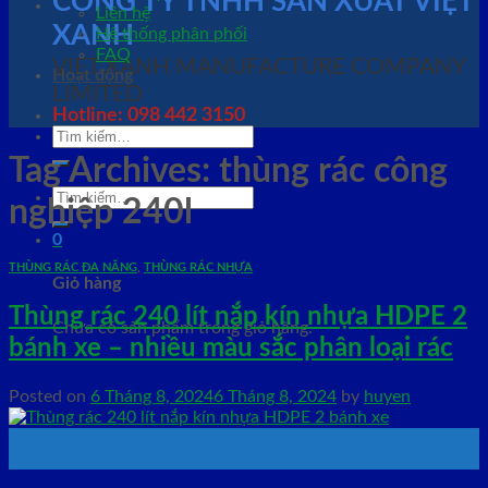
CÔNG TY TNHH SẢN XUẤT VIỆT
Liên hệ
XANH
Hệ thống phân phối
FAQ
VIET XANH MANUFACTURE COMPANY
Hoạt động
LIMITED
Hotline: 098 442 3150
Tìm
kiếm:
Tag Archives:
thùng rác công
Tìm
nghiệp 240l
kiếm:
0
THÙNG RÁC ĐA NĂNG
,
THÙNG RÁC NHỰA
Giỏ hàng
Thùng rác 240 lít nắp kín nhựa HDPE 2
Chưa có sản phẩm trong giỏ hàng.
bánh xe – nhiều màu sắc phân loại rác
Posted on
6 Tháng 8, 2024
6 Tháng 8, 2024
by
huyen
06
Th8