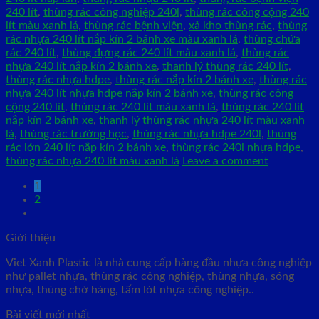
240 lít
,
thùng rác công nghiệp 240l
,
thùng rác công cộng 240
lít màu xanh lá
,
thùng rác bệnh viện
,
xả kho thùng rác
,
thùng
rác nhựa 240 lít nắp kín 2 bánh xe màu xanh lá
,
thùng chứa
rác 240 lít
,
thùng đựng rác 240 lít màu xanh lá
,
thùng rác
nhựa 240 lít nắp kín 2 bánh xe
,
thanh lý thùng rác 240 lít
,
thùng rác nhựa hdpe
,
thùng rác nắp kín 2 bánh xe
,
thùng rác
nhựa 240 lít nhựa hdpe nắp kín 2 bánh xe
,
thùng rác công
cộng 240 lít
,
thùng rác 240 lít màu xanh lá
,
thùng rác 240 lít
nắp kín 2 bánh xe
,
thanh lý thùng rác nhựa 240 lít màu xanh
lá
,
thùng rác trường học
,
thùng rác nhựa hdpe 240l
,
thùng
rác lớn 240 lít nắp kín 2 bánh xe
,
thùng rác 240l nhựa hdpe
,
thùng rác nhựa 240 lít màu xanh lá
Leave a comment
1
2
Giới thiệu
Viet Xanh Plastic là nhà cung cấp hàng đầu nhựa công nghiệp
như pallet nhựa, thùng rác công nghiệp, thùng nhựa, sóng
nhựa, thùng chở hàng, tấm lót nhựa công nghiệp..
Bài viết mới nhất