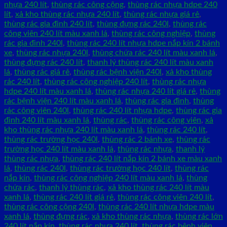
nhựa 240 lít
,
thùng rác công cộng
,
thùng rác nhựa hdpe 240
lít
,
xả kho thùng rác nhựa 240 lít
,
thùng rác nhựa giá rẻ
,
thùng rác gia đình 240 lít
,
thùng đựng rác 240l
,
thùng rác
công viên 240 lít màu xanh lá
,
thùng rác công nghiệp
,
thùng
rác gia đình 240l
,
thùng rác 240 lít nhựa hdpe nắp kín 2 bánh
xe
,
thùng rác nhựa 240l
,
thùng chứa rác 240 lít màu xanh lá
,
thùng đựng rác 240 lít
,
thanh lý thùng rác 240 lít màu xanh
lá
,
thùng rác giá rẻ
,
thùng rác bệnh viện 240l
,
xả kho thùng
rác 240 lít
,
thùng rác công nghiệp 240 lít
,
thùng rác nhựa
hdpe 240 lít màu xanh lá
,
thùng rác nhựa 240 lít giá rẻ
,
thùng
rác bệnh viện 240 lít màu xanh lá
,
thùng rác gia đình
,
thùng
rác công viên 240l
,
thùng rác 240 lít nhựa hdpe
,
thùng rác gia
đình 240 lít màu xanh lá
,
thùng rác
,
thùng rác công viên
,
xả
kho thùng rác nhựa 240 lít màu xanh lá
,
thùng rác 240 lít
,
thùng rác trường học 240l
,
thùng rác 2 bánh xe
,
thùng rác
trường học 240 lít màu xanh lá
,
thùng rác nhựa
,
thanh lý
thùng rác nhựa
,
thùng rác 240 lít nắp kín 2 bánh xe màu xanh
lá
,
thùng rác 240l
,
thùng rác trường học 240 lít
,
thùng rác
nắp kín
,
thùng rác công nghiệp 240 lít màu xanh lá
,
thùng
chứa rác
,
thanh lý thùng rác
,
xả kho thùng rác 240 lít màu
xanh lá
,
thùng rác 240 lít giá rẻ
,
thùng rác công viên 240 lít
,
thùng rác công cộng 240l
,
thùng rác 240 lít nhựa hdpe màu
xanh lá
,
thùng đựng rác
,
xả kho thùng rác nhựa
,
thùng rác lớn
240 lít nắp kín
,
thùng rác nhựa 240 lít
,
thùng rác bệnh viện