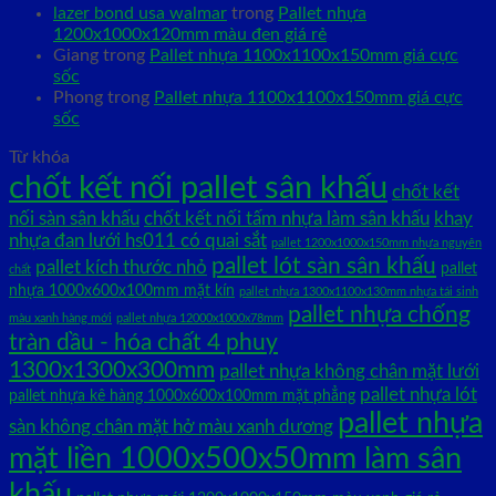
lazer bond usa walmar
trong
Pallet nhựa
1200x1000x120mm màu đen giá rẻ
Giang
trong
Pallet nhựa 1100x1100x150mm giá cực
sốc
Phong
trong
Pallet nhựa 1100x1100x150mm giá cực
sốc
Từ khóa
chốt kết nối pallet sân khấu
chốt kết
nối sàn sân khấu
chốt kết nối tấm nhựa làm sân khấu
khay
nhựa đan lưới hs011 có quai sắt
pallet 1200x1000x150mm nhựa nguyên
pallet lót sàn sân khấu
pallet kích thước nhỏ
pallet
chất
nhựa 1000x600x100mm mặt kín
pallet nhựa 1300x1100x130mm nhựa tái sinh
pallet nhựa chống
màu xanh hàng mới
pallet nhựa 12000x1000x78mm
tràn dầu - hóa chất 4 phuy
1300x1300x300mm
pallet nhựa không chân mặt lưới
pallet nhựa lót
pallet nhựa kê hàng 1000x600x100mm mặt phẳng
pallet nhựa
sàn không chân mặt hở màu xanh dương
mặt liền 1000x500x50mm làm sân
khấu