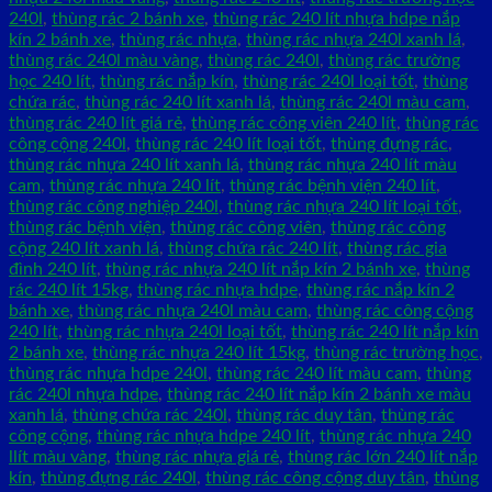
240l
,
thùng rác 2 bánh xe
,
thùng rác 240 lít nhựa hdpe nắp
kín 2 bánh xe
,
thùng rác nhựa
,
thùng rác nhựa 240l xanh lá
,
thùng rác 240l màu vàng
,
thùng rác 240l
,
thùng rác trường
học 240 lít
,
thùng rác nắp kín
,
thùng rác 240l loại tốt
,
thùng
chứa rác
,
thùng rác 240 lít xanh lá
,
thùng rác 240l màu cam
,
thùng rác 240 lít giá rẻ
,
thùng rác công viên 240 lít
,
thùng rác
công cộng 240l
,
thùng rác 240 lít loại tốt
,
thùng đựng rác
,
thùng rác nhựa 240 lít xanh lá
,
thùng rác nhựa 240 lít màu
cam
,
thùng rác nhựa 240 lít
,
thùng rác bệnh viện 240 lít
,
thùng rác công nghiệp 240l
,
thùng rác nhựa 240 lít loại tốt
,
thùng rác bệnh viện
,
thùng rác công viên
,
thùng rác công
cộng 240 lít xanh lá
,
thùng chứa rác 240 lít
,
thùng rác gia
đình 240 lít
,
thùng rác nhựa 240 lít nắp kín 2 bánh xe
,
thùng
rác 240 lít 15kg
,
thùng rác nhựa hdpe
,
thùng rác nắp kín 2
bánh xe
,
thùng rác nhựa 240l màu cam
,
thùng rác công cộng
240 lít
,
thùng rác nhựa 240l loại tốt
,
thùng rác 240 lít nắp kín
2 bánh xe
,
thùng rác nhựa 240 lít 15kg
,
thùng rác trường học
,
thùng rác nhựa hdpe 240l
,
thùng rác 240 lít màu cam
,
thùng
rác 240l nhựa hdpe
,
thùng rác 240 lít nắp kín 2 bánh xe màu
xanh lá
,
thùng chứa rác 240l
,
thùng rác duy tân
,
thùng rác
công cộng
,
thùng rác nhựa hdpe 240 lít
,
thùng rác nhựa 240
llít màu vàng
,
thùng rác nhựa giá rẻ
,
thùng rác lớn 240 lít nắp
kín
,
thùng đựng rác 240l
,
thùng rác công cộng duy tân
,
thùng